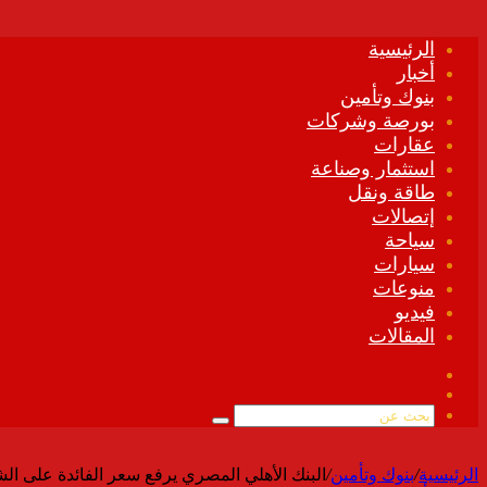
الرئيسية
أخبار
بنوك وتأمين
بورصة وشركات
عقارات
استثمار وصناعة
طاقة ونقل
إتصالات
سياحة
سيارات
منوعات
فيديو
المقالات
فيسبوك
ملخص
الموقع
بحث
RSS
عن
الرئيسية
/
بنوك وتأمين
/
البنك الأهلي المصري يرفع سعر الفائدة على الشه