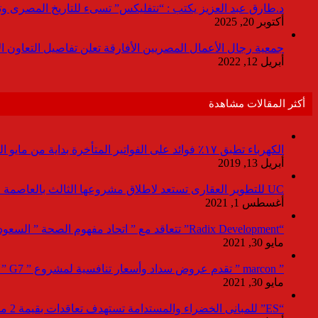
د.طارق عبد العزيز يكتب : “نتفليكس” تسىء للتاريخ المصرى وتقدم
أكتوبر 20, 2025
جمعية رجال الأعمال المصريين الأفارقة تعلن تفاصيل التعاون ا
أبريل 12, 2022
أكثر المقالات مشاهدة
الكهرباء تطبق ١٧٪ فوائد على الفواتير المتأخرة بداية من مايو المقبل
أبريل 13, 2019
UC للتطوير العقارى تستعد لاطلاق مشروعها الثالث بالعاصمة خلال أيام
أغسطس 1, 2021
“Radix Development” تتعاقد مع ” اتحاد مفهوم الصحة ” السعودية لإدارة القطاع الطبى بمشروع “Agile ” فى العاصمة الإدارية
مايو 30, 2021
” marcon ” تقدم عروض سداد وأسعار تنافسية لمشروع ” G7 ” القاهرة الجديد بمعرض نيكست موف
مايو 30, 2021
“ES” للمبانى الخضراء والمستدامة تستهدف تعاقدات بقيمة 2 مليار جنيه لصالح المطورين خلال 2021