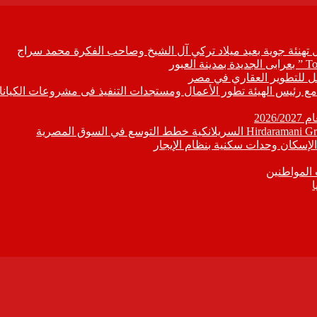
ل تهنئة جوية بعيد ميلاد تركي آل الشيخ وصاحب الفكرة محمد سراج
ابع مع رئيس الهيئة تطور الأعمال ومستجدات التنفيذ فى مشروعات الكيانا
202
إسكان وحدات سكنية بنظام الإيجار
 المواطنين