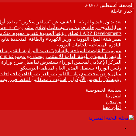
الجمعة, أغسطس 7 2026
أخبار عاجلة
بعد تداول فيديو التهنئة.. الكشف عن “سيلفر سكرين” منفذة أو
مزايا تفتتح مرحلة جديدة من توسعاتها بإطلاق مشروع “Town Ten ” بعرابى الجديدة بمدينة العبور
LARZ Developments تطلق رؤيتها الجديدة لتقديم مفهوم متكامل للتطوير العقاري في مصر
بمقر هيئة المواد النووية .. وزير الكهرباء والطاقة المتجددة يت
النادرة المصاحبة للخامات النووية
عمومية “القابضة للسياحة والفنادق” تعتمد الموازنة التقديرية لعام 6/2027
الرئيس التنفيذي للهيئة العامة للاستثمار يبحث مع مجموعة Hirdaramani Group السريلانكية خطط التوسع في السوق المصرية
المركز الإعلامي لمجلس الوزراء يستعرض تفاصيل طرح وزارة ال
رئيس الوزراء يستقبل المدير العام لمنظمة اليونسكو
منال عوض تبحث مع نواب القليوبية والغربية والقاهرة احتياجات
زيلينسكي: الجيش الأوكراني استهدف مصفاتين للنفط في روسيا
سياسة الخصوصية
اتصل بنا
من نحن
اعلن معنا
القائمة