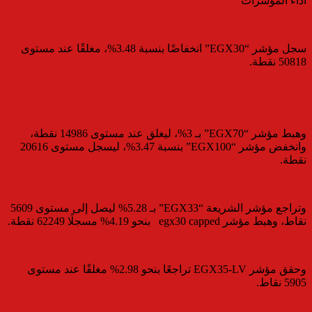
أداء المؤشرات
سجل مؤشر “EGX30” انخفاضًا بنسبة 3.48%، مغلقًا عند مستوى
50818 نقطة.
وهبط مؤشر “EGX70” بـ 3%، ليغلق عند مستوى 14986 نقطة،
وانخفض مؤشر “EGX100” بنسبة 3.47%، ليسجل مستوى 20616
نقطة.
وتراجع مؤشر الشريعة “EGX33” بـ 5.28% ليصل إلى مستوى 5609
نقاط، وهبط مؤشر egx30 capped بنحو 4.19% مسجلًا 62249 نقطة.
وحقق مؤشر EGX35-LV تراجعًا بنحو 2.98% مغلقًا عند مستوى
5905 نقاط.