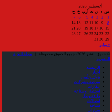
أغسطس 2026
س
د
ن
ث
أرب
خ
ج
7
6
5
4
3
2
1
14
13
12
11
10
9
8
21
20
19
18
17
16
15
28
27
26
25
24
23
22
31
30
29
« يوليو
© حقوق النشر 2026، جميع الحقوق محفوظة |
مجلة النخبة
المصرية
الرئيسية
أخبار
بنوك وتأمين
بورصة وشركات
عقارات
استثمار وصناعة
طاقة ونقل
إتصالات
سياحة
سيارات