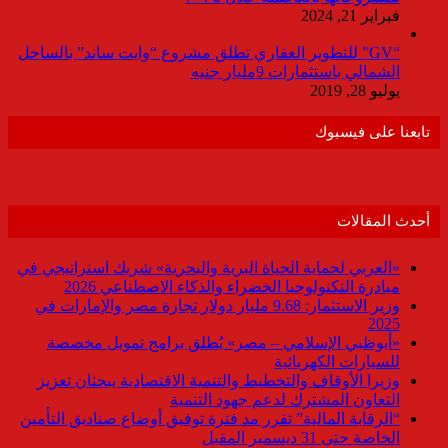
فبراير 21, 2024
“GV” للتطوير العقاري تطلق مشروع “وايت ساند” بالساحل
الشمالي باستثمارات 9مليار جنيه
يوليو 28, 2019
تابعنا على فيسبوك
أحدث المقالات
«العربي لحماية الحياة البرية والبحرية» شريك استراتيجي في
مبادرة التكنولوجيا الخضراء والذكاء الاصطناعي 2026
وزير الاستثمار: 9.68 مليار دولار تجارة مصر والإمارات في
2025
«أبوظبي الإسلامي – مصر» يُطلق برامج تمويل مخصصة
للسيارات الكهربائية
وزيرا الأوقاف والتخطيط والتنمية الاقتصادية يبحثان تعزيز
التعاون المشترك لدعم جهود التنمية
“الرقابة المالية” تقرر مد فترة توفيق أوضاع صناديق التأمين
الخاصة حتى 31 ديسمبر المقبل