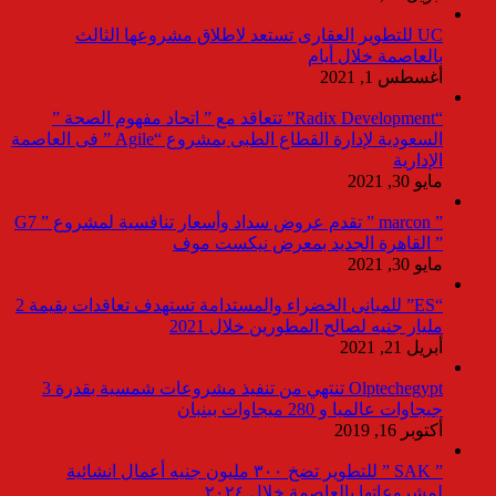
UC للتطوير العقارى تستعد لاطلاق مشروعها الثالث
بالعاصمة خلال أيام
أغسطس 1, 2021
“Radix Development” تتعاقد مع ” اتحاد مفهوم الصحة ”
السعودية لإدارة القطاع الطبى بمشروع “Agile ” فى العاصمة
الإدارية
مايو 30, 2021
” marcon ” تقدم عروض سداد وأسعار تنافسية لمشروع ” G7
” القاهرة الجديد بمعرض نيكست موف
مايو 30, 2021
“ES” للمبانى الخضراء والمستدامة تستهدف تعاقدات بقيمة 2
مليار جنيه لصالح المطورين خلال 2021
أبريل 21, 2021
Olptechegypt تنتهي من تنفيذ مشروعات شمسية بقدرة 3
جيجاوات عالميا و 280 ميجاوات ببنبان
أكتوبر 16, 2019
” SAK ” للتطوير تضخ ٣٠٠ مليون جنيه أعمال انشائية
لمشروعاتها بالعاصمة خلال ٢٠٢٤