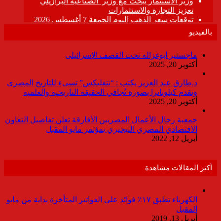
بالفيديو
ماجستير ابوغزاله تحت القصف الإسرائيلى
أكتوبر 20, 2025
د.طارق عبد العزيز يكتب : “نتفليكس” تسىء للتاريخ المصرى
وتقدم كيلوباترا بصورة تُجافي الحقيقة التاريخية والعلمية
أكتوبر 20, 2025
جمعية رجال الأعمال المصريين الأفارقة تعلن تفاصيل التعاون
الاقتصادي المصري النيجيري بمؤتمر مايو المقبل
أبريل 12, 2022
أكثر المقالات مشاهدة
الكهرباء تطبق ١٧٪ فوائد على الفواتير المتأخرة بداية من مايو
المقبل
أبريل 13, 2019