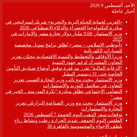
الأحد, أغسطس 9 2026
أخبار عاجلة
«العربي لحماية الحياة البرية والبحرية» شريك استراتيجي في
مبادرة التكنولوجيا الخضراء والذكاء الاصطناعي 2026
وزير الاستثمار: 9.68 مليار دولار تجارة مصر والإمارات في
2025
«أبوظبي الإسلامي – مصر» يُطلق برامج تمويل مخصصة
للسيارات الكهربائية
وزيرا الأوقاف والتخطيط والتنمية الاقتصادية يبحثان تعزيز
التعاون المشترك لدعم جهود التنمية
“الرقابة المالية” تقرر مد فترة توفيق أوضاع صناديق التأمين
الخاصة حتى 31 ديسمبر المقبل
وزير الاستثمار يبحث مع نائب وزير التجارة الصيني تعزيز
التعاون في سلاسل التوريد والاستثمارات
التضامن الاجتماعي تطلق مبادرة “بكرة المدرسة .. الخير في
مصر”
وزير الاستثمار يبحث مع وزير الصناعية البرازيلي تعزيز
التجارة والاستثمارات
توقعات سعر الذهب اليوم الجمعة 7 أغسطس 2026
الطقس اليوم الجمعة.. شديد الحرارة رطب ونشاط رياح
يلطف الأجواء والمحسوسة بالقاهرة 38
سياسة الخصوصية