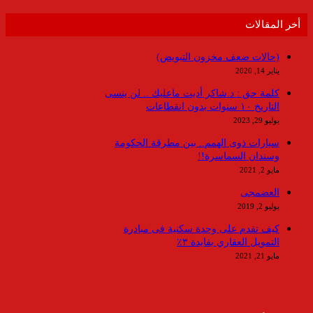
أخر المقالات
(حالات ضعف مخزون التبويض)
يناير 14, 2020
كلمة حق : د.شاكر أديت ماعليك .. لن ينسى
التاريخ ١٠ سنوات بدون انقطاعات
يوليو 29, 2023
سيارات ذوى الهمم.. بين مطرقة الحكومة
وسندان السماسرة!!
مايو 2, 2021
العضمجى
يوليو 2, 2019
كيف تقدم على وحدة سكنية فى مبادرة
التمويل العقاري بفايدة ٣٪
مايو 21, 2021