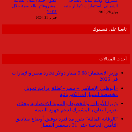
مشروع “وايت ساند” بالساحل
مليون جنيه أعمال انشائية
الشمالي باستثمارات 9مليار جنيه
لمشروعاتها بالعاصمة خلال
٢٠٢٤
يوليو 28, 2019
فبراير 21, 2024
تابعنا على فيسبوك
أحدث المقالات
وزير الاستثمار: 9.68 مليار دولار تجارة مصر والإمارات
في 2025
«أبوظبي الإسلامي – مصر» يُطلق برامج تمويل
مخصصة للسيارات الكهربائية
وزيرا الأوقاف والتخطيط والتنمية الاقتصادية يبحثان
تعزيز التعاون المشترك لدعم جهود التنمية
“الرقابة المالية” تقرر مد فترة توفيق أوضاع صناديق
التأمين الخاصة حتى 31 ديسمبر المقبل