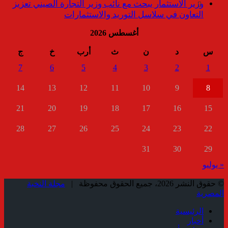
وزير الاستثمار يبحث مع نائب وزير التجارة الصيني تعزيز
التعاون في سلاسل التوريد والاستثمارات
أغسطس 2026
س
د
ن
ث
أرب
خ
ج
7
6
5
4
3
2
1
14
13
12
11
10
9
8
21
20
19
18
17
16
15
28
27
26
25
24
23
22
31
30
29
« يوليو
© حقوق النشر 2026، جميع الحقوق محفوظة |
مجلة النخبة
المصرية
الرئيسية
أخبار