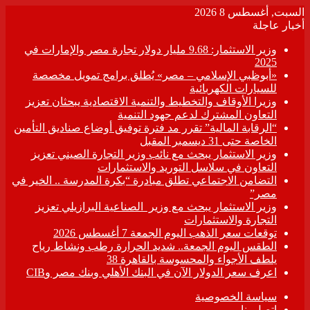
السبت, أغسطس 8 2026
أخبار عاجلة
وزير الاستثمار: 9.68 مليار دولار تجارة مصر والإمارات في
2025
«أبوظبي الإسلامي – مصر» يُطلق برامج تمويل مخصصة
للسيارات الكهربائية
وزيرا الأوقاف والتخطيط والتنمية الاقتصادية يبحثان تعزيز
التعاون المشترك لدعم جهود التنمية
“الرقابة المالية” تقرر مد فترة توفيق أوضاع صناديق التأمين
الخاصة حتى 31 ديسمبر المقبل
وزير الاستثمار يبحث مع نائب وزير التجارة الصيني تعزيز
التعاون في سلاسل التوريد والاستثمارات
التضامن الاجتماعي تطلق مبادرة “بكرة المدرسة .. الخير في
مصر”
وزير الاستثمار يبحث مع وزير الصناعية البرازيلي تعزيز
التجارة والاستثمارات
توقعات سعر الذهب اليوم الجمعة 7 أغسطس 2026
الطقس اليوم الجمعة.. شديد الحرارة رطب ونشاط رياح
يلطف الأجواء والمحسوسة بالقاهرة 38
اعرف سعر الدولار الآن في البنك الأهلي وبنك مصر وCIB
سياسة الخصوصية
اتصل بنا