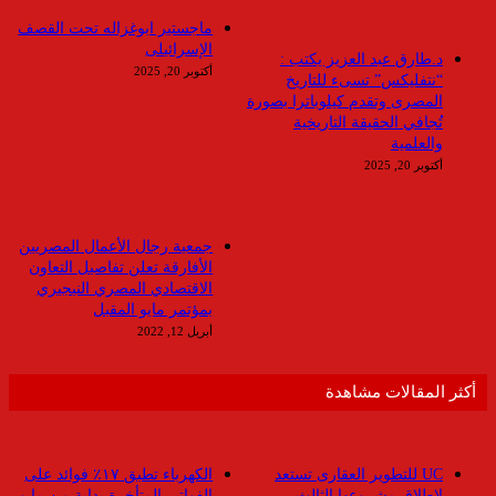
ماجستير ابوغزاله تحت القصف
الإسرائيلى
د.طارق عبد العزيز يكتب :
أكتوبر 20, 2025
“نتفليكس” تسىء للتاريخ
المصرى وتقدم كيلوباترا بصورة
تُجافي الحقيقة التاريخية
والعلمية
أكتوبر 20, 2025
جمعية رجال الأعمال المصريين
الأفارقة تعلن تفاصيل التعاون
الاقتصادي المصري النيجيري
بمؤتمر مايو المقبل
أبريل 12, 2022
أكثر المقالات مشاهدة
UC للتطوير العقارى تستعد
الكهرباء تطبق ١٧٪ فوائد على
لاطلاق مشروعها الثالث
الفواتير المتأخرة بداية من مايو