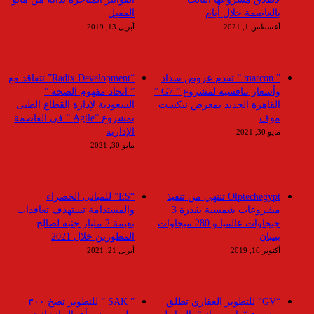
بالعاصمة خلال أيام
المقبل
أغسطس 1, 2021
أبريل 13, 2019
” marcon ” تقدم عروض سداد
“Radix Development” تتعاقد مع
وأسعار تنافسية لمشروع ” G7 ”
” اتحاد مفهوم الصحة ”
القاهرة الجديد بمعرض نيكست
السعودية لإدارة القطاع الطبى
موف
بمشروع “Agile ” فى العاصمة
الإدارية
مايو 30, 2021
مايو 30, 2021
Olptechegypt تنتهي من تنفيذ
“ES” للمبانى الخضراء
مشروعات شمسية بقدرة 3
والمستدامة تستهدف تعاقدات
جيجاوات عالميا و 280 ميجاوات
بقيمة 2 مليار جنيه لصالح
ببنبان
المطورين خلال 2021
أكتوبر 16, 2019
أبريل 21, 2021
“GV” للتطوير العقاري تطلق
” SAK ” للتطوير تضخ ٣٠٠