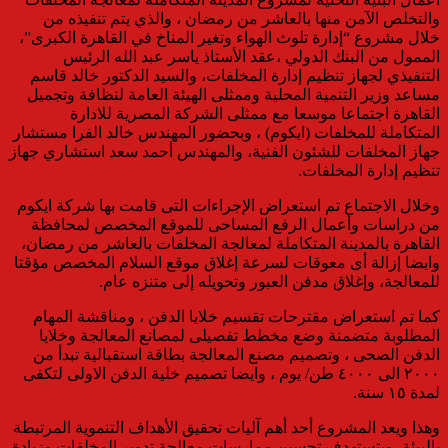
والتخلص الآمن منها بالعاشر من رمضان ، والذي يتم تنفيذه من
خلال مشروع “إدارة تلوث الهواء وتغير المناخ في القاهرة الكبرى”،
الممول من البنك الدولي ،عقد الأستاذ ياسر عبد الله الرئيس
التنفيذي لجهاز تنظيم إدارة المخلفات، والسيد الدكتور خالد قاسم
مساعد وزير التنمية المحلية وممثلى الهيئة العامة لنظافة وتجميل
القاهرة اجتماعا موسعا مع ممثلى الشركة المصرية للادارة
المتكاملة للمخلفات (ايكوم) ، وبحضور المهندس خالد الفرا مستشار
جهاز المخلفات للشئون الفنية، والمهندس أحمد سعد استشاري جهاز
تنظيم إدارة المخلفات.
وخلال الاجتماع تم استعراض الإجراءات التى قامت بها شركة ايكوم
من دراسات وأعمال الرفع المساحى للموقع المخصص لمحافظة
القاهرة بالمدينة المتكاملة لمعالجة المخلفات بالعاشر من رمضان،
وايضا إزالة أى معوقات لسرعة إغلاق موقع السلام المخصص مؤقتا
للمعالجة، وإغلاق مدفن العبور وتحويله إلى متنزه عام.
كما تم استعراض مقترحات تقسيم خلايا الدفن ، ومناقشة المهام
المطلوبة متضمنة وضع مخطط تفصيلى لمصانع المعالجة وخلايا
الدفن الصحى ، وتصميم مصنع المعالجة بطاقة استقبالية تبدأ من
٢٠٠٠ الى ٤٠٠٠ طن/ يوم ، وايضا تصميم خلية الدفن الاولى لتكفى
لمدة ١٥ سنة.
وهذا ويعد المشروع أحد أهم آليات تحقيق الأهداف التنموية المرتبطة
بالبيئة، ويتستهدف تحسين ممارسات معالجة تدوير المخلفات وزيادة