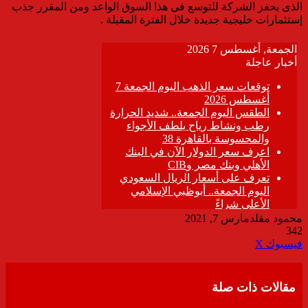
الذى يحفز الشركة للتوسع فى هذا السوق الواعد ومن المقرر جذب
إستثمارات خليجية جديدة خلال الفترة المقبلة .
محمود مقلد
مارس 7, 2021
342
ڤايبر
طباعة
تيلقرام
واتساب
مشاركة
فيسبوك
‫X
عبر
البريد
مقالات ذات صلة