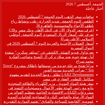
الجمعة, أغسطس 7 2026
أخبار عاجلة
توقعات سعر الذهب اليوم الجمعة 7 أغسطس 2026
الطقس اليوم الجمعة.. شديد الحرارة رطب ونشاط رياح
يلطف الأجواء والمحسوسة بالقاهرة 38
اعرف سعر الدولار الآن في البنك الأهلي وبنك مصر وCIB
تعرف على أسعار الريال السعودي اليوم الجمعة.. أبوظبي
الإسلامي الأعلى شراءً
أسعار العملات الأجنبية والعربية اليوم 7 أغسطس 2026 في
البنوك المصرية
بعد تداول فيديو التهنئة.. الكشف عن “سيلفر سكرين” منفذة
أول تهنئة جوية بعيد ميلاد تركي آل الشيخ وصاحب الفكرة
محمد سراج
مزايا تفتتح مرحلة جديدة من توسعاتها بإطلاق مشروع “Town
Ten ” بعرابى الجديدة بمدينة العبور
LARZ Developments تطلق رؤيتها الجديدة لتقديم مفهوم
متكامل للتطوير العقاري في مصر
بمقر هيئة المواد النووية .. وزير الكهرباء والطاقة المتجددة
يتابع مع رئيس الهيئة تطور الأعمال ومستجدات التنفيذ فى
مشروعات الكيانات الاقتصادية الخاصة بتعظيم العوائد من
المواد الأرضيّة والعناصر النادرة المصاحبة للخامات النووية
عمومية “القابضة للسياحة والفنادق” تعتمد الموازنة التقديرية