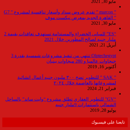
مايو 30, 2021
” marcon ” تقدم عروض سداد وأسعار تنافسية لمشروع ” G7
” القاهرة الجديد بمعرض نيكست موف
مايو 30, 2021
“ES” للمبانى الخضراء والمستدامة تستهدف تعاقدات بقيمة 2
مليار جنيه لصالح المطورين خلال 2021
أبريل 21, 2021
Olptechegypt تنتهي من تنفيذ مشروعات شمسية بقدرة 3
جيجاوات عالميا و 280 ميجاوات ببنبان
أكتوبر 16, 2019
” SAK ” للتطوير تضخ ٣٠٠ مليون جنيه أعمال انشائية
لمشروعاتها بالعاصمة خلال ٢٠٢٤
فبراير 21, 2024
“GV” للتطوير العقاري تطلق مشروع “وايت ساند” بالساحل
الشمالي باستثمارات 9مليار جنيه
يوليو 28, 2019
تابعنا على فيسبوك