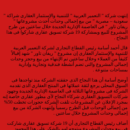
إنتهت شركة ” التعمير العربية ” للتنمية والإستثمار العقارى شراكة ”
سعودية – مصرية ” من بيع إجمالى وحدات أحدث مشروعاتها ”
ريفان تاور ” فى العاصمة الإدارية الجديدة خلال ساعتين من طرح
المشروع للبيع وبمشاركة 19 شركة تسويق عقارى شاركوا فى هذا
النجاح .
قال أحمد أسامة رئيس القطاع التجارى لشركة التعمير العربية
للتنمية والإستثمار العقارى إن مشروع ” ريفان تاور ” شهد إقبالاً
كثيفاً من العملاء وخلال ساعتين تم الإنتهاء من بيع وحجز وحدات
إجمالى المشروع والتى تضم أنشطة فندقية وتجارية وإدارية
بمساحات متنوعة .
أوضح أسامة أن هذا النجاح الذى حققته الشركة منذ تواجدها فى
السوق المحلى يرجع لثقة عملائها فى المنتج العقارى الذى تقدمه
الشركة فى مشروعاتها الثلاثة فى العاصمة الإدارية الجديدة وجهود
شركات التسويق العقارى شركاء النجاح لأى مطور عقارى خاصة إنه
بمجرد الإعلان عن المشروعات تلقت الشركة حجوزات تخطت 50%
من إجمالى الوحدات قبل الطرح رسمياً وإنتهت الشركة من بيع
إجمالى وحدات المشروع خلال ساعتين .
أضاف رئيس القطاع التجارى أن 19 شركة تسويق عقارى شاركت
فى بيع وحدات المشروع ويتوجه لهم بالشكر على هذا المجهود