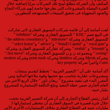
المكثف وأن الشركة تتطلع لمنح تلك الشركات مزايا إضافية خلال
الفترة المقبلة بالمشروعات التى تطرحها خاصة إنهم شركاء النجاح
والجنود المجهولة فى تحقيق المبيعات المستهدفه للمطورين .
لفت أسامة إلى أن قائمة شركات التسويق العقارى لاتى شاركت
فى البيع تضم “KHL ” للتسويق العقارى وشركة “kith&kin ”
للتسويق العقارى وشركة “milestone ” و”the address consultancy ”
و”royal gate ” و “WataD Capital ” و”advice ” و”select house ”
و”triumph” و “emtlak ” وشركة عقاركم للتسويق العقارى وشركة
“cooing ” ومجموعه ن و ن للتسويق العقارى وشركة “first move ”
وشركة Merak وشركة limitless وشركة point mark وشركة modern
Cairo وأخيراً شركة key property .
أكد أسامة على أن ” التعمير العربية ” تخطط لتقديم منتجات
ومشروعات عقارية تتناسب مع حجمها وقوة ملاءتها المالية ومن
المقرر البدء فى تنفيذ مشروع ” ريفان تاور ” خلال الربع الأخير من
العام الجارى ضمن خطة التنفيذ وتبلغ التكلفة الإستثمارية للمشروع
مليار جنيه .
أشار رئيس القطاع التجارى إلى أن شركة التعمير العربية نجحت
خلال فترة قصيرة فى السوق العقارى أن تتخطى إستثماراتها 5
مليارات جنيه فى القطاع العقارى بخلاف الإستثمارات الأخرى الأمر