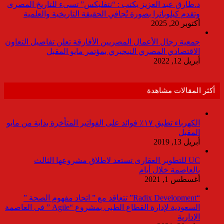
د.طارق عبد العزيز يكتب : “نتفليكس” تسىء للتاريخ المصرى
وتقدم كيلوباترا بصورة تُجافي الحقيقة التاريخية والعلمية
أكتوبر 20, 2025
جمعية رجال الأعمال المصريين الأفارقة تعلن تفاصيل التعاون
الاقتصادي المصري النيجيري بمؤتمر مايو المقبل
أبريل 12, 2022
أكثر المقالات مشاهدة
الكهرباء تطبق ١٧٪ فوائد على الفواتير المتأخرة بداية من مايو
المقبل
أبريل 13, 2019
UC للتطوير العقارى تستعد لاطلاق مشروعها الثالث
بالعاصمة خلال أيام
أغسطس 1, 2021
“Radix Development” تتعاقد مع ” اتحاد مفهوم الصحة ”
السعودية لإدارة القطاع الطبى بمشروع “Agile ” فى العاصمة
الإدارية