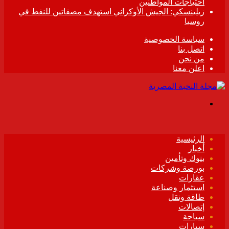
احتياجات المواطنين
زيلينسكي: الجيش الأوكراني استهدف مصفاتين للنفط في
روسيا
سياسة الخصوصية
اتصل بنا
من نحن
اعلن معنا
القائمة
الرئيسية
أخبار
بنوك وتأمين
بورصة وشركات
عقارات
استثمار وصناعة
طاقة ونقل
إتصالات
سياحة
سيارات