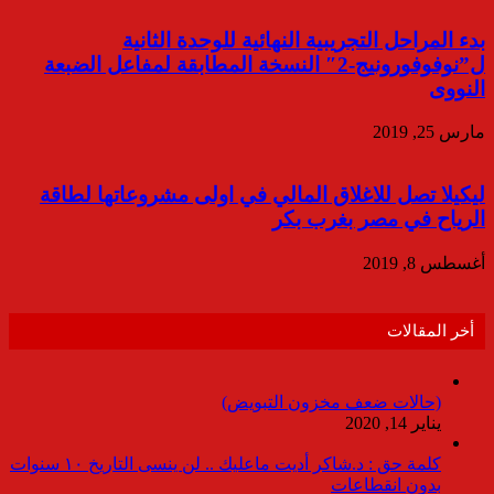
بدء المراحل التجريبية النهائية للوحدة الثانية
ل”نوفوفورونيج-2″ النسخة المطابقة لمفاعل الضبعة
النووى
مارس 25, 2019
ليكيلا تصل للاغلاق المالي في اولى مشروعاتها لطاقة
الرياح في مصر بغرب بكر
أغسطس 8, 2019
أخر المقالات
(حالات ضعف مخزون التبويض)
يناير 14, 2020
كلمة حق : د.شاكر أديت ماعليك .. لن ينسى التاريخ ١٠ سنوات
بدون انقطاعات