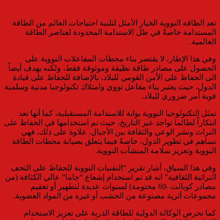
تعد الطاقة النووية الخيار الأمثل لتلبية احتياجات العالم من الطاقة
المستدامة خاصةً في ظل الاستدامة المحدودة لعناصر الطاقة
العالمية.
وفي هذا الإطار، لا يقتصر بناء محطات المفاعلات النووية على
الحصول على مصادر طاقة نظيفة وموثوقة فقط، ولكنه يهدف أيضاً
الى الحفاظ على الأمن القومي للبلاد، بالإضافة للحفاظ على قيادة
الدول، حيث يعتبر بناء مفاعل نووي وامتلاك تكنولوجيا مدنية وسلمية
قوية أمر ضروري للبلاد.
تمثل التكنولوجيا النووية بوابة للاستدامة المستقبلية، كما أنها تعد
ابتكاراً لطالما تواجد عبر التاريخ، حيث تم استخدامها في الحفاظ على
التراث ونشر الوعي والثقافة بين الأجيال. علاوة على ذلك، فهي
تساهم في تطوير الدول، خاصةً فيما يتعلق بصيانة محطات الطاقة
النووية وتعزيز سلامة المنشآت النووية.
وفي هذا السياق، أشار تقرير “التقنيات النووية للحفاظ على التحف
التراثية الثقافية” انه قد تم استخدام إشعاع “جاما” عالي الكثافة (من
مصادر كوبالت -60 مختومة) لسنوات عديدة لتطهير أو تعقيم
مجموعات أثرية مصنوعة من الخشب أو غيره من المواد العضوية.
كما تحرص الوكالة الدولية للطاقة الذرية على تعزيز الاستخدام