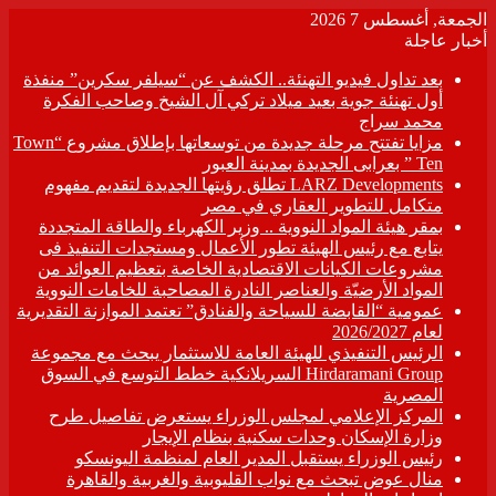
الجمعة, أغسطس 7 2026
أخبار عاجلة
بعد تداول فيديو التهنئة.. الكشف عن “سيلفر سكرين” منفذة
أول تهنئة جوية بعيد ميلاد تركي آل الشيخ وصاحب الفكرة
محمد سراج
مزايا تفتتح مرحلة جديدة من توسعاتها بإطلاق مشروع “Town
Ten ” بعرابى الجديدة بمدينة العبور
LARZ Developments تطلق رؤيتها الجديدة لتقديم مفهوم
متكامل للتطوير العقاري في مصر
بمقر هيئة المواد النووية .. وزير الكهرباء والطاقة المتجددة
يتابع مع رئيس الهيئة تطور الأعمال ومستجدات التنفيذ فى
مشروعات الكيانات الاقتصادية الخاصة بتعظيم العوائد من
المواد الأرضيّة والعناصر النادرة المصاحبة للخامات النووية
عمومية “القابضة للسياحة والفنادق” تعتمد الموازنة التقديرية
لعام 2026/2027
الرئيس التنفيذي للهيئة العامة للاستثمار يبحث مع مجموعة
Hirdaramani Group السريلانكية خطط التوسع في السوق
المصرية
المركز الإعلامي لمجلس الوزراء يستعرض تفاصيل طرح
وزارة الإسكان وحدات سكنية بنظام الإيجار
رئيس الوزراء يستقبل المدير العام لمنظمة اليونسكو
منال عوض تبحث مع نواب القليوبية والغربية والقاهرة