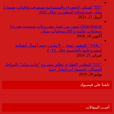
“ES” للمبانى الخضراء والمستدامة تستهدف تعاقدات بقيمة 2
مليار جنيه لصالح المطورين خلال 2021
أبريل 21, 2021
Olptechegypt تنتهي من تنفيذ مشروعات شمسية بقدرة 3
جيجاوات عالميا و 280 ميجاوات ببنبان
أكتوبر 16, 2019
” SAK ” للتطوير تضخ ٣٠٠ مليون جنيه أعمال انشائية
لمشروعاتها بالعاصمة خلال ٢٠٢٤
فبراير 21, 2024
“GV” للتطوير العقاري تطلق مشروع “وايت ساند” بالساحل
الشمالي باستثمارات 9مليار جنيه
يوليو 28, 2019
تابعنا على فيسبوك
أحدث المقالات