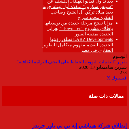
الوسوم
تقرير "التقنيات النووية للحفاظ على التحف التراثية الثقافية"
شيرين سامى
مايو 17, 2020
273
ڤايبر
طباعة
تيلقرام
واتساب
مشاركة
فيسبوك
‫X
عبر
البريد
مقالات ذات صلة
إنطلاق شركة هيتاشي إيه بي بي باور جريدز