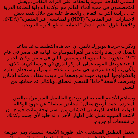
السلمي للطاقة النووية والحفاظ على التراث الثقافي. ويعمل
المتخصصون في جميع أنحاء العالم مع الوكالة الدولية للطاقة الذرية
على دراسة التراث الثقافي والحفاظ عليه من خلال تنفيذ بعض
الاختبارات “غير المدمرة” (NDT) والمقايسة “غير المدمرة” (NDA)،
وكلاهما طرق “عدم التدخل” لحماية القطع الأثرية التاريخية.
وذكرت جريدة نيويورك تايمز، ان أحد هذه التطبيقات قد ساعد
بالفعل في إنقاذ واحدة من أهم المومياوات الهامة في مصر في عام
1977، تدهورت حالة مومياء رمسيس الثاني في مصر، وكان الخيار
الوحيد هو نقل المومياء إلى المركز الذري في فرنسا في ساكلاي،
ولكي يتم إعادة عرضها في مصر، تم علاج المومياء باستخدام العلوم
والتكنولوجيا النووية، حيث تم وضعها في تابوت شفاف محكم الإغلاق
وتعرضت لأشعة “جاما” للتعقيم المطلق، وبالتالي تم حمايتها من
التعفن.
وتساهم الأشعة السينية في توضيح التفاصيل الغير مرئية بالعين
المجردة، حيث أوضح مقال “أليخاندرا سيلفا ” عن جهود الوكالة
الدولية للطاقة الذرية في اكتشاف من رسم لوحة سانت جورج، ان
الأشعة السينية تعمل على إظهار الأجزاء الداخلية لأي جسم وكذلك
أي تشققات أو جروح،
اشتمل التطبيق المستخدم على فلورية الأشعة السينية، وهي طريقة
“غير المدمرة” NDA ، حيث يستخدم العلماء عادة “جهازًا محمولًا