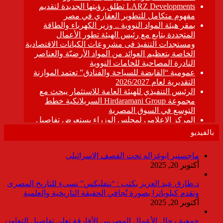
بالفيديو
ماجستير ابوغزاله تحت القصف الإسرائيلى
أكتوبر 20, 2025
د.طارق عبد العزيز يكتب : “نتفليكس” تسىء للتاريخ المصرى
وتقدم كيلوباترا بصورة تُجافي الحقيقة التاريخية والعلمية
أكتوبر 20, 2025
جمعية رجال الأعمال المصريين الأفارقة تعلن تفاصيل التعاون