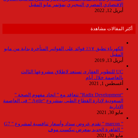
الاقتصادي المصري النيجيري بمؤتمر مايو المقبل
أبريل 12, 2022
أكثر المقالات مشاهدة
الكهرباء تطبق ١٧٪ فوائد على الفواتير المتأخرة بداية من مايو
المقبل
أبريل 13, 2019
UC للتطوير العقارى تستعد لاطلاق مشروعها الثالث
بالعاصمة خلال أيام
أغسطس 1, 2021
“Radix Development” تتعاقد مع ” اتحاد مفهوم الصحة ”
السعودية لإدارة القطاع الطبى بمشروع “Agile ” فى العاصمة
الإدارية
مايو 30, 2021
” marcon ” تقدم عروض سداد وأسعار تنافسية لمشروع ” G7
” القاهرة الجديد بمعرض نيكست موف
مايو 30, 2021