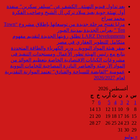
بعد تداول فيديو التهنئة.. الكشف عن “سيلفر سكرين” منفذة
أول تهنئة جوية بعيد ميلاد تركي آل الشيخ وصاحب الفكرة
محمد سراج
مزايا تفتتح مرحلة جديدة من توسعاتها بإطلاق مشروع “Town
Ten ” بعرابى الجديدة بمدينة العبور
LARZ Developments تطلق رؤيتها الجديدة لتقديم مفهوم
متكامل للتطوير العقاري في مصر
بمقر هيئة المواد النووية .. وزير الكهرباء والطاقة المتجددة
يتابع مع رئيس الهيئة تطور الأعمال ومستجدات التنفيذ فى
مشروعات الكيانات الاقتصادية الخاصة بتعظيم العوائد من
المواد الأرضيّة والعناصر النادرة المصاحبة للخامات النووية
عمومية “القابضة للسياحة والفنادق” تعتمد الموازنة التقديرية
لعام 2026/2027
أغسطس 2026
س
د
ن
ث
أرب
خ
ج
7
6
5
4
3
2
1
14
13
12
11
10
9
8
21
20
19
18
17
16
15
28
27
26
25
24
23
22
31
30
29
« يوليو