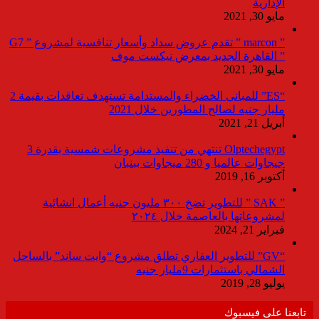
الإدارية
مايو 30, 2021
” marcon ” تقدم عروض سداد وأسعار تنافسية لمشروع ” G7
” القاهرة الجديد بمعرض نيكست موف
مايو 30, 2021
“ES” للمبانى الخضراء والمستدامة تستهدف تعاقدات بقيمة 2
مليار جنيه لصالح المطورين خلال 2021
أبريل 21, 2021
Olptechegypt تنتهي من تنفيذ مشروعات شمسية بقدرة 3
جيجاوات عالميا و 280 ميجاوات ببنبان
أكتوبر 16, 2019
” SAK ” للتطوير تضخ ٣٠٠ مليون جنيه أعمال انشائية
لمشروعاتها بالعاصمة خلال ٢٠٢٤
فبراير 21, 2024
“GV” للتطوير العقاري تطلق مشروع “وايت ساند” بالساحل
الشمالي باستثمارات 9مليار جنيه
يوليو 28, 2019
تابعنا على فيسبوك