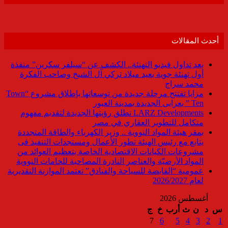
أحدث المقالات
بعد تداول فيديو التهنئة.. الكشف عن “سيلفر سكرين” منفذة
أول تهنئة جوية بعيد ميلاد تركي آل الشيخ وصاحب الفكرة
محمد سراج
مزايا تفتتح مرحلة جديدة من توسعاتها بإطلاق مشروع “Town
Ten ” بعرابى الجديدة بمدينة العبور
LARZ Developments تطلق رؤيتها الجديدة لتقديم مفهوم
متكامل للتطوير العقاري في مصر
بمقر هيئة المواد النووية .. وزير الكهرباء والطاقة المتجددة
يتابع مع رئيس الهيئة تطور الأعمال ومستجدات التنفيذ فى
مشروعات الكيانات الاقتصادية الخاصة بتعظيم العوائد من
المواد الأرضيّة والعناصر النادرة المصاحبة للخامات النووية
عمومية “القابضة للسياحة والفنادق” تعتمد الموازنة التقديرية
لعام 2026/2027
أغسطس 2026
س
د
ن
ث
أرب
خ
ج
7
6
5
4
3
2
1