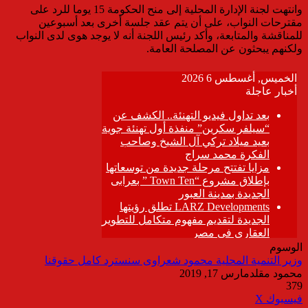
وانتهت لجنة الإدارة المحلية إلى منح الحكومة 15 يوما للرد على
مقترحات النواب، على أن يتم عقد جلسة أخرى بعد أسبوعين
للمناقشة والمتابعة، وأكد رئيس اللجنة أنه لا يوجد هوى لدى النواب
ولكنهم يبحثون عن المصلحة العامة.
الوسوم
وزير التنمية المحلية محمود شعراوى سنسترد كامل حقوقنا
محمود مقلد
مارس 17, 2019
379
ڤايبر
طباعة
تيلقرام
واتساب
مشاركة
فيسبوك
‫X