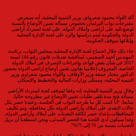
أكد اللواء محمود شعرواى، وزير التنمية المحلية، أنه سيعرض
مقترحات نواب البرلمان بخصوص مسألة تقنين الأوضاع بالنسبة
لوضع اليد على أراضى وأملاك الدولة، على لجنة استرداد أراضى
الدولة والحكومة ليتم دراستها والرد على لجنة الإدارة المحلية
وإبلاغها بموقف الحكومة.
جاء ذلك خلال اجتماع لجنة الإدارة المحلية بمجلس النواب، برئاسة
المهندس أحمد السجينى، لمناقشة تعديلات قانون رقم 144 لسنة
2017 في شأن بعض قواعد وإجراءات التصرف في أملاك الدولة
الخاصة، المعروف إعلاميا بقانون تقنين أوضاع أراضى الدولة بحضور
الدكتور مختار جمعة وزير الأوقاف، واللواء محمود شعراوى وزير
التنمية المحلية، وممثلى وزارات المالية والتخطيط والإسكان.
وقال وزير التنمية المحلية، إنه وفقا لموقف لجنة استرداد الأراضى
مسألة فتح مدة تلقى طلبات تقنين الأوضاع غير مطروحة حاليا،
متابعا: “أنا كتبت كل ما طرحه النواب فى الجلسة، وعندنا حصر بكل
حالات التعدى على أملاك وأراضى الدولة بكل محافظة، وتم تكليف
المحافظات بإعداد حصر لكافة التعديات على أملاك وأراضى الدولة،
وغدا سيكون لدي اللجنة هذا الحصر المبدئى، ونحن استطعنا أن نزيل
التعديات بنسبة من 70 إلى 75%”.
واستطرد وزير التنمية المحلية: “كل ما قيل شىء جيد جدا، لجنة