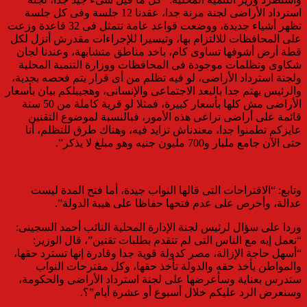
استرداد الأراضى لجنة مرنة جدا، عقدنا 12 جلسة وفى كل جلسة
تظهر أشياء جديدة، ووضعت قواعد عامة تتمثل فى 32 قاعدة وزعت
على المحافظات للالتزام بها، وتيسيرا للإجراءات مقدرش أنزل لكل
قطة أرض أشوفها تساوى كام، باخد مناطق متشابهة، وعندنا لجان
شكاوى وتظلمات موجودة فى المحافظات ووزارة التنمية المحلية
ولجنة استرداد الأراضى، لو فيه تظلم من أى قرار يتم فحصه بجدية،
والرئيس يهتم جدا بالبعد الاجتماعى والإنسانى، وهجيبلكم بيان بأسعار
الأراضى مش كلها بأسعار كبيرة، فمثلا لو قرية كاملة من 50 سنة
قائمة على أراضى تراعى هذه الأمور، فبالنسبة لموضوع التقنين
عايزكم تطمنوا جدا، معندناش تزايد فيه، وهناك طرق للتظلم، أنا
حتى الآن جامع مليار و700 مليون جنيه وهو مبلغ لا يذكر”.
وتابع: “الاقتراحات التى قالها النواب جيدة، أما فتح المدة ليست
عدالة، وأحرص على عدم فتحها حفاظا على هيبة الدولة”.
وردا على سؤال لرئيس لجنة الإدارة المحلية النائب أحمد السجينى:
“نعمل إيه مع الناس التى لم تتقدم بطلبات تقنين”، قال الوزير:
“أسهل حاجة الإزالة، مصر كدولة قوية جدا وقادرة إنها تسترد حقها،
والمواطن يأخذ حقه والدولة تأخذ حقها، وكل مقترحات النواب
ستدرس بعناية وسأعرضها على لجنة استرداد الأراضى والحكومة،
وسنعرض الرد عليكم خلال أسبوع أو عشرة أيام”؟.