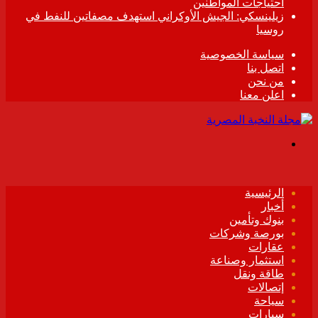
احتياجات المواطنين
زيلينسكي: الجيش الأوكراني استهدف مصفاتين للنفط في
روسيا
سياسة الخصوصية
اتصل بنا
من نحن
اعلن معنا
القائمة
الرئيسية
أخبار
بنوك وتأمين
بورصة وشركات
عقارات
استثمار وصناعة
طاقة ونقل
إتصالات
سياحة
سيارات