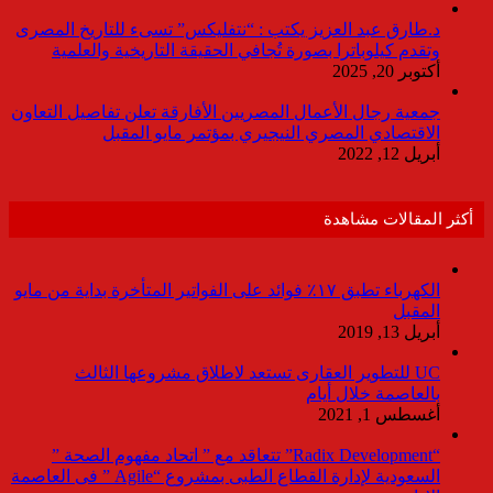
د.طارق عبد العزيز يكتب : “نتفليكس” تسىء للتاريخ المصرى
وتقدم كيلوباترا بصورة تُجافي الحقيقة التاريخية والعلمية
أكتوبر 20, 2025
جمعية رجال الأعمال المصريين الأفارقة تعلن تفاصيل التعاون
الاقتصادي المصري النيجيري بمؤتمر مايو المقبل
أبريل 12, 2022
أكثر المقالات مشاهدة
الكهرباء تطبق ١٧٪ فوائد على الفواتير المتأخرة بداية من مايو
المقبل
أبريل 13, 2019
UC للتطوير العقارى تستعد لاطلاق مشروعها الثالث
بالعاصمة خلال أيام
أغسطس 1, 2021
“Radix Development” تتعاقد مع ” اتحاد مفهوم الصحة ”
السعودية لإدارة القطاع الطبى بمشروع “Agile ” فى العاصمة