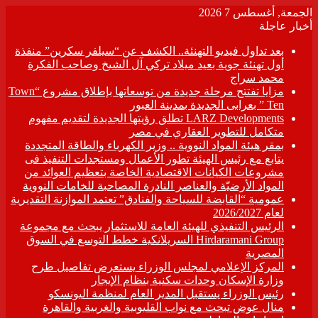
الجمعة, أغسطس 7 2026
أخبار عاجلة
بعد تداول فيديو التهنئة.. الكشف عن “سيلفر سكرين” منفذة
أول تهنئة جوية بعيد ميلاد تركي آل الشيخ وصاحب الفكرة
محمد سراج
مزايا تفتتح مرحلة جديدة من توسعاتها بإطلاق مشروع “Town
Ten ” بعرابى الجديدة بمدينة العبور
LARZ Developments تطلق رؤيتها الجديدة لتقديم مفهوم
متكامل للتطوير العقاري في مصر
بمقر هيئة المواد النووية .. وزير الكهرباء والطاقة المتجددة
يتابع مع رئيس الهيئة تطور الأعمال ومستجدات التنفيذ فى
مشروعات الكيانات الاقتصادية الخاصة بتعظيم العوائد من
المواد الأرضيّة والعناصر النادرة المصاحبة للخامات النووية
عمومية “القابضة للسياحة والفنادق” تعتمد الموازنة التقديرية
لعام 2026/2027
الرئيس التنفيذي للهيئة العامة للاستثمار يبحث مع مجموعة
Hirdaramani Group السريلانكية خطط التوسع في السوق
المصرية
المركز الإعلامي لمجلس الوزراء يستعرض تفاصيل طرح
وزارة الإسكان وحدات سكنية بنظام الإيجار
رئيس الوزراء يستقبل المدير العام لمنظمة اليونسكو
منال عوض تبحث مع نواب القليوبية والغربية والقاهرة