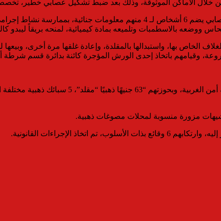
 من خلال الأماكن الموثوقة، وذلك بعد ضبط تشكيل عصابي خطير، تخصص ن
وكانت معلومات وتحريات قطاع الأمن العام، قد أكدت قيام تشكيل عصابي يضم 6 أش
اس ووضعه بالاسطمبات وتلميعه بمادة كيميائية، لمنحه بريقاً ليبدو كا
اف الخاص بها، واستبدالها بالمقلدة، وإعادة غلقها مرة أخرى، وبيعها
عة، وقيامهم باتخاذ إحدى الورش المؤجرة كائنة بدائرة قسم شرطة أو
خاذ الإجراءات القانونية.