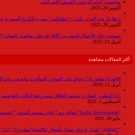
ماجستير ابوغزاله تحت القصف الإسرائيلى
أكتوبر 20, 2025
د.طارق عبد العزيز يكتب : “نتفليكس” تسىء للتاريخ المصرى وتقدم
أكتوبر 20, 2025
جمعية رجال الأعمال المصريين الأفارقة تعلن تفاصيل التعاون ا
أبريل 12, 2022
أكثر المقالات مشاهدة
الكهرباء تطبق ١٧٪ فوائد على الفواتير المتأخرة بداية من مايو المقبل
أبريل 13, 2019
UC للتطوير العقارى تستعد لاطلاق مشروعها الثالث بالعاصمة خلال أيام
أغسطس 1, 2021
“Radix Development” تتعاقد مع ” اتحاد مفهوم الصحة ” السعودية لإدارة القطاع الطبى بمشروع “Agile ” فى العاصمة الإدارية
مايو 30, 2021
” marcon ” تقدم عروض سداد وأسعار تنافسية لمشروع ” G7 ” القاهرة الجديد بمعرض نيكست موف