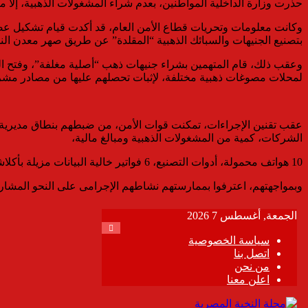
حذرت وزارة الداخلية المواطنين، بعدم شراء المشغولات الذهبية، إلا
بتصنيع الجنيهات والسبائك الذهبية “المقلدة” عن طريق صهر معدن النح
وعقب ذلك، قام المتهمين بشراء جنيهات ذهب “أصلية مغلفة”، وفتح الغل
لمحلات مصوغات ذهبية مختلفة، لإثبات تحصلهم عليها من مصادر مشرو
الشركات، كمية من المشغولات الذهبية ومبالغ مالية،
10 هواتف محمولة، أدوات التصنيع، 6 فواتير خالية البيانات مزيلة بأكلاشيهات مزورة منسوبة لمحلات مصوغات ذهبية.
وبمواجهتهم، اعترفوا بممارستهم نشاطهم الإجرامى على النحو المشار إليه، وارتكابهم 6 وقائع بذات الأسلوب، تم ات