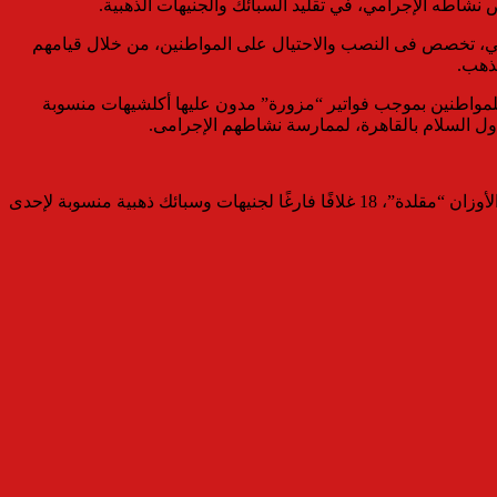
شاطه الإجرامي، في تقليد السبائك والجنيهات الذهبية.
خاص لـ 4 منهم معلومات جنائية، بممارسة نشاط إجرامي، تخصص فى النصب والاحتيال على المواطنين، من خلال قيامهم
لذهب.
 للمواطنين بموجب فواتير “مزورة” مدون عليها أكلشيهات منسوبة
ل السلام بالقاهرة، لممارسة نشاطهم الإجرامى.
عقب تقنين الإجراءات، تمكنت قوات الأمن، من ضبطهم بنطاق مديرية أمن الغربية، وبحوزتهم “63 جنيهًا ذهبيًا “مقلد”، 5 سبائك ذهبية مختلفة الأوزان “مقلدة”، 18 غلافًا فارغًا لجنيهات وسبائك ذهبية منسوبة لإحدى