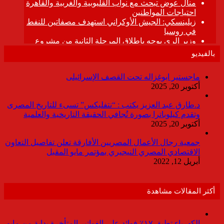
بالفيديو
ماجستير ابوغزاله تحت القصف الإسرائيلى
أكتوبر 20, 2025
د.طارق عبد العزيز يكتب : “نتفليكس” تسىء للتاريخ المصرى
وتقدم كيلوباترا بصورة تُجافي الحقيقة التاريخية والعلمية
أكتوبر 20, 2025
جمعية رجال الأعمال المصريين الأفارقة تعلن تفاصيل التعاون
الاقتصادي المصري النيجيري بمؤتمر مايو المقبل
أبريل 12, 2022
أكثر المقالات مشاهدة
الكهرباء تطبق ١٧٪ فوائد على الفواتير المتأخرة بداية من مايو