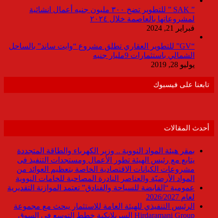
” SAK ” للتطوير تضخ ٣٠٠ مليون جنيه أعمال انشائية
لمشروعاتها بالعاصمة خلال ٢٠٢٤
فبراير 21, 2024
“GV” للتطوير العقاري تطلق مشروع “وايت ساند” بالساحل
الشمالي باستثمارات 9مليار جنيه
يوليو 28, 2019
تابعنا على فيسبوك
أحدث المقالات
بمقر هيئة المواد النووية .. وزير الكهرباء والطاقة المتجددة
يتابع مع رئيس الهيئة تطور الأعمال ومستجدات التنفيذ فى
مشروعات الكيانات الاقتصادية الخاصة بتعظيم العوائد من
المواد الأرضيّة والعناصر النادرة المصاحبة للخامات النووية
عمومية “القابضة للسياحة والفنادق” تعتمد الموازنة التقديرية
لعام 2026/2027
الرئيس التنفيذي للهيئة العامة للاستثمار يبحث مع مجموعة
Hirdaramani Group السريلانكية خطط التوسع في السوق