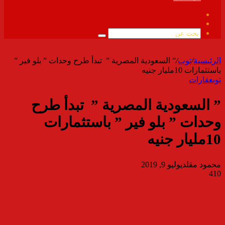
فيسبوك
ملخص
الموقع
بحث
RSS
عن
الرئيسية
/
توب
/
” السعودية المصرية ” تبدأ طرح وحدات ” بلو فير ”
باستثمارات 10مليار جنيه
توب
عقارات
” السعودية المصرية ” تبدأ طرح
وحدات ” بلو فير ” باستثمارات
10مليار جنيه
محمود مقلد
يوليو 9, 2019
410