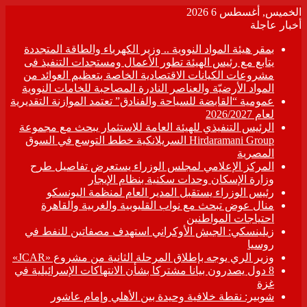
الخميس, أغسطس 6 2026
أخبار عاجلة
بمقر هيئة المواد النووية .. وزير الكهرباء والطاقة المتجددة
يتابع مع رئيس الهيئة تطور الأعمال ومستجدات التنفيذ فى
مشروعات الكيانات الاقتصادية الخاصة بتعظيم العوائد من
المواد الأرضيّة والعناصر النادرة المصاحبة للخامات النووية
عمومية “القابضة للسياحة والفنادق” تعتمد الموازنة التقديرية
لعام 2026/2027
الرئيس التنفيذي للهيئة العامة للاستثمار يبحث مع مجموعة
Hirdaramani Group السريلانكية خطط التوسع في السوق
المصرية
المركز الإعلامي لمجلس الوزراء يستعرض تفاصيل طرح
وزارة الإسكان وحدات سكنية بنظام الإيجار
رئيس الوزراء يستقبل المدير العام لمنظمة اليونسكو
منال عوض تبحث مع نواب القليوبية والغربية والقاهرة
احتياجات المواطنين
زيلينسكي: الجيش الأوكراني استهدف مصفاتين للنفط في
روسيا
وزير الري يوجه بإطلاق المرحلة الثانية من مشروع «JCAR»
8 دول يصدرون بيانا مشتركا بشأن الانتهاكات الإسرائيلية في
غزة
شوبير: نقطة خلافية وحيدة بين الأهلي وإمام عاشور