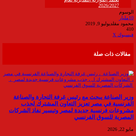
الوسوم
10مليار
محمود مقلد
يوليو 9, 2019
410
ڤايبر
طباعة
تيلقرام
واتساب
مشاركة
فيسبوك
‫X
عبر
البريد
مقالات ذات صلة
وزير الصناعة يبحث مع رئيس غرفة التجارة والصناعة
الفرنسية في مصر تعزيز التعاون المشترك لجذب
مشروعات فرنسية جديدة لمصر وتيسير نفاذ الشركات
المصرية للسوق الفرنسي
مايو 22, 2026