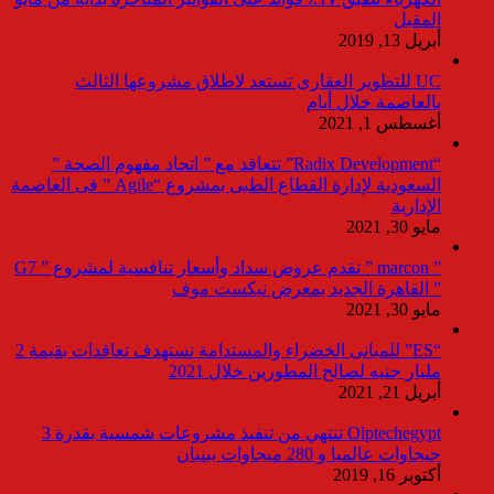
المقبل
أبريل 13, 2019
UC للتطوير العقارى تستعد لاطلاق مشروعها الثالث
بالعاصمة خلال أيام
أغسطس 1, 2021
“Radix Development” تتعاقد مع ” اتحاد مفهوم الصحة ”
السعودية لإدارة القطاع الطبى بمشروع “Agile ” فى العاصمة
الإدارية
مايو 30, 2021
” marcon ” تقدم عروض سداد وأسعار تنافسية لمشروع ” G7
” القاهرة الجديد بمعرض نيكست موف
مايو 30, 2021
“ES” للمبانى الخضراء والمستدامة تستهدف تعاقدات بقيمة 2
مليار جنيه لصالح المطورين خلال 2021
أبريل 21, 2021
Olptechegypt تنتهي من تنفيذ مشروعات شمسية بقدرة 3
جيجاوات عالميا و 280 ميجاوات ببنبان
أكتوبر 16, 2019