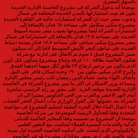
بالسوق المصرى
موضحا أنه بدخول الشركة فى مشروع العاصمة الإدارية الجديدة
تكون قد نمت استثماراتها بالمدن الجديدة المختلفة فى شمال
وجنوب مصر حيث ان للشركة استثمارات حالية فى القاهرة الجديدة
بمشروع سكنى متكامل على مساحة ٦٨ فدان بالإضافة إلى
استثمارات الشركة أيضا بمشروعها بجنوب مصر بمدينة أسيوط
الجديدة على مساحة ١٣.٥ فدان بالإضافة إلى استثماراتنا فى شمال
مصر بمشروع سكنى سياحى على مساحة ١٧.٧ فدان بمدينة دمياط
الجديدة على شاطئ البحر الأبيض المتوسط لافتا إلى أنه سيكون
ضمن المشروع فندق ٤ نجوم تم الاتفاق على ادارتة مع شركة
هيلتون العالمية بطاقة ١١٠ غرفة وجناح ومشروع سيكون نايل تاورز
الذى يتكون من برجين ارتفاع ٢٣ طابق لكل منهما أحدهما الفندق
والبرج الاخر سكنى مكون من ١٩٠ وحدة إسكان فاخر على النيل
وأضاف اللواء محمد عصام الدين رمضان نائب رئيس مجلس الإدارة
ومساعد وزير الاسكان ان اكثر ما يميز مشروع الشركة فى العاصمة
الإدارية الجديدة موقعه الفريد على محور بن زايد الرئيسى مباشرة
أمام النهر الاخضر وبالقرب من الحى الحكومى مشيرا الى ان
الشركة بعد حصولها على القرار الوزارى بدأت أعمال الحفر الجسات
لبدء اعمال البناء خلال الفترة المقبلة لتسليم المشروع فى مواعيده
المحددة وفقا للجداول الزمنية الموضوعة من شركة العاصمة
موضحا ان المشروع تم تصميمه وفقا للمعايير العالمية للمبانى
الذكية والخدمات المميزة للعملاء ليتناسب مع التطور العلمي
والتكنولوجي الذى أنشئت على أساسه العاصمة الجديدة اول مدينة
ذكية عالمية على ارض مصر مؤكدا أن مشروع بلو فير العاصمة