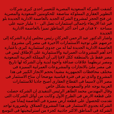
كشفت الشركة السعودية المصرية للتعمير احدى كبرى شركات
التطوير العقارى المملوكة مناصفة للحكومتين السعودية والمصرية
عن فتح الحجز لمشروع الشركة الجديد بالعاصمة الادارية الجديدة بلو
فير غدا الاربعاء بإجمالى استثمارات تصل الى ١٠ مليار جنيه على
مساحة ٧٠ فدان فى أحد أكثر المناطق تميزا بالعاصمة الادارية
الجديدة
واشار الدكتور عبد الرحمن الحركان رئيس مجلس إدارة الشركة إلى
حرصهم على توجية الاستثمارات الأخيرة فى مصر إلى مشروع
العاصمة الادارية الجديدة لما له من جدوى استثمارية كبرى باعتباره
أحد أهم المشروعات العمرانية والاستثمارية على الإطلاق ليس فى
مصر فقط بل بالمنطقة ككل لافتا إلى أن المملكة العربية السعودية
ومصر تربطهما علاقات صداقة وأخوة أبدية وأن الشركة لها تاريخ
فى مصر ملئ بالانجازات والمشروعات العمرانية المميزة فى
مختلف محافظات الجمهورية مشيدا بحجم الانجاز الكبير فى هذا
المشروع والذى تم فى فترة قياسية موضحا أن مناخ الاستثمار فى
مصر الآن لاسيما فى القطاع العقارى أصبح جاذبا للاستثمارات
العربية بوجه عام والسعودية بشكل خاص
وقال المهندس محمد الطاهر الرئيس التنفيذى ان الشركة حصلت
على قطعة الارض فى الطرح الأول وكانت من أوائل الشركات التى
تقدمت للحصول على قطعة أرض مميزة فى العاصمة إيمانا من
الشركة بجدوى الاستثمار فى هذا المشروع العملاق ولضرورة تواجد
الشركة فى المناطق الاكثر جاذبية كجزء من استراتيجيتها فى التوسع