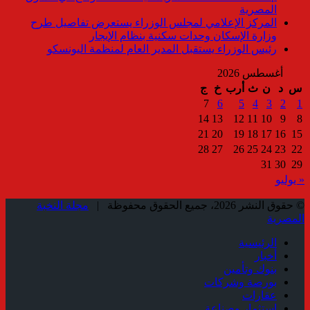
المصرية
المركز الإعلامي لمجلس الوزراء يستعرض تفاصيل طرح
وزارة الإسكان وحدات سكنية بنظام الإيجار
رئيس الوزراء يستقبل المدير العام لمنظمة اليونسكو
أغسطس 2026
س
د
ن
ث
أرب
خ
ج
7
6
5
4
3
2
1
14
13
12
11
10
9
8
21
20
19
18
17
16
15
28
27
26
25
24
23
22
31
30
29
« يوليو
© حقوق النشر 2026، جميع الحقوق محفوظة |
مجلة النخبة
المصرية
الرئيسية
أخبار
بنوك وتأمين
بورصة وشركات
عقارات
استثمار وصناعة