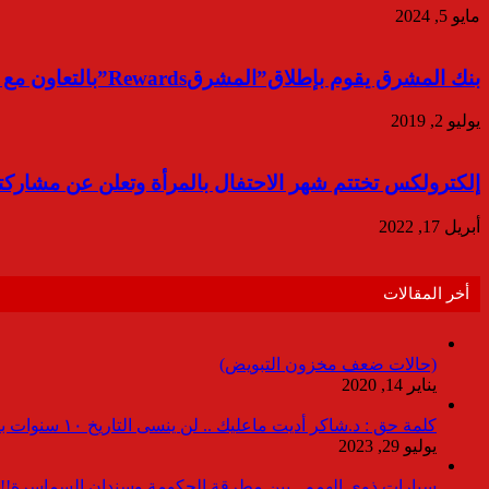
مايو 5, 2024
بنك المشرق يقوم بإطلاق”المشرقRewards”بالتعاون مع فورى
يوليو 2, 2019
إلكترولكس تختتم شهر الاحتفال بالمرأة وتعلن عن مشاركته
أبريل 17, 2022
أخر المقالات
(حالات ضعف مخزون التبويض)
يناير 14, 2020
كلمة حق : د.شاكر أديت ماعليك .. لن ينسى التاريخ ١٠ سنوات بدون انقطاعات
يوليو 29, 2023
سيارات ذوى الهمم.. بين مطرقة الحكومة وسندان السماسرة!!