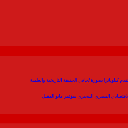
 كيلوباترا بصورة تُجافي الحقيقة التاريخية والعلمية
لاقتصادي المصري النيجيري بمؤتمر مايو المقبل