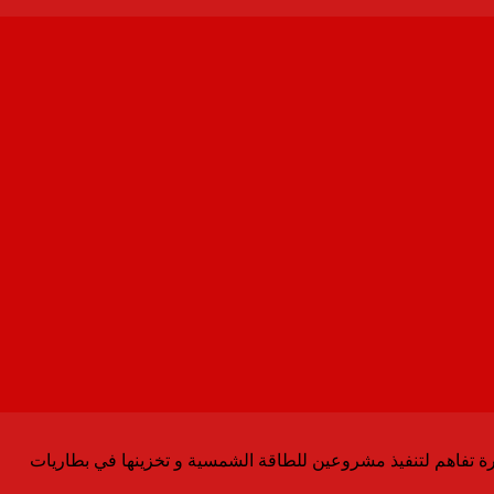
كرة تفاهم لتنفيذ مشروعين للطاقة الشمسية و تخزينها في بطاريات