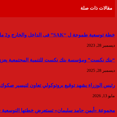
البريد
مقالات ذات صلة
خطة توسعية طموحة ل “SAK” فى الداخل والخارج و2 مليار جنية حجم استثماراتها فى العاصمة الإدارية
ديسمبر 28, 2023
“بنك نكست” ومؤسسة بنك نكست للتنمية المجتمعية يعززان ا
ديسمبر 28, 2025
رئيس الوزراء يشهد توقيع بروتوكولي تعاون لتيسير صكوك
مايو 13, 2026
مجموعة «أيمن حامد سليمان» تستعرض خطتها التوسعية في ا