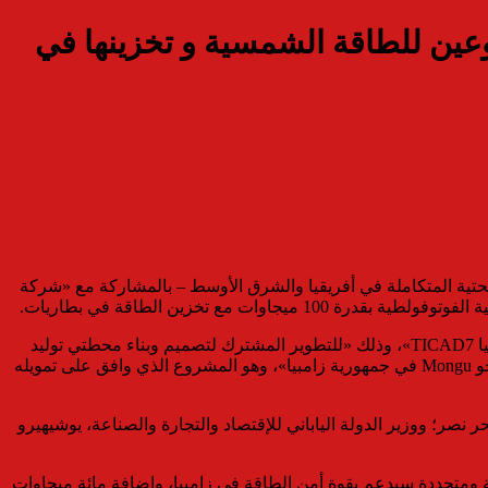
وعين للطاقة الشمسية و تخزينها في
ركة الرائدة في تقديم حلول الطاقة والبنية التحتية المتكاملة في أفريقيا والشرق الأوسط – بالمشاركة مع «شركة
ع تخزين الطاقة في بطاريات.
توقيع مذكرة التفاهم تم يوم الأربعاء بمدينة يوكاهاما فى اليابان على هامش فعاليات الدورة السابعة لـ«مؤتمر طوكيو الدولى للتنمية فى أفريقيا TICAD7»، وذلك «للتطوير المشترك لتصميم وبناء محطتي توليد
كهرباء بالطاقة الشمسية الفوتوفولطية لكلٍ منهما بقدرة ٥٠ ميجاوات مع نظام لتخزين الطاقة في بطاريات، بمدينتي سيشيكه Sesheke ومونجو Mongu في جمهورية زامبيا»، وهو المشروع الذي وافق على تمويله
لي المصرية، الدكتورة/ سحر نصر؛ ووزير الدولة الياباني للإقتصاد والتجارة والصناعة، يوشيهيرو
ة ومتجددة سيدعم بقوة أمن الطاقة في زامبيا، وإضافة مائة ميجاوات