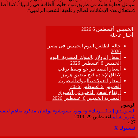
سيمثل خطوة هامة في طريق تنوع خليط الطاقة في زامبيا”، كما أضاف: “
لإستغلال هذه الإمكانات لصالح رفاهية الشعب الزامبي”.
الوسوم
السـويـدي إليـكـتـريـك» و«تويوتا تسوتشو» يوقعان مذكرة تفاهم لتن
شيرين سامى
أغسطس 29, 2019
427
ڤايبر
طباعة
تيلقرام
واتساب
مشاركة
فيسبوك
‫X
عبر