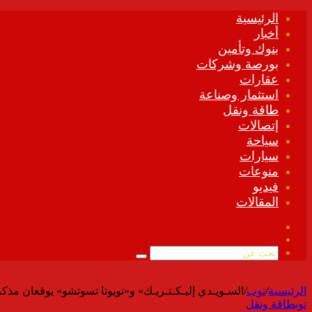
الرئيسية
أخبار
بنوك وتأمين
بورصة وشركات
عقارات
استثمار وصناعة
طاقة ونقل
إتصالات
سياحة
سيارات
منوعات
فيديو
المقالات
فيسبوك
ملخص
الموقع
بحث
RSS
عن
الرئيسية
/
توب
/
السـويـدي إليـكـتـريـك» و«تويوتا تسوتشو» يوقعان مذ
توب
طاقة ونقل