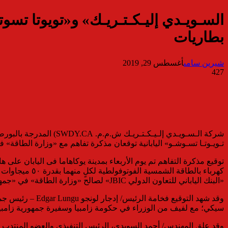
السـويـدي إليـكـتـريـك» و«تويوتا تس
بطاريات
شيرين سامى
أغسطس 29, 2019
427
تـويـوتـا تسـوشـو» اليابانية توقعان مذكرة تفاهم مع «وزارة الطاقة» في «جمهورية زامب
«البنك الياباني للتعاون الدولي JBIC» لصالح «وزارة الطاقة» في «جمهورية زامبيا».
وقد شهد التوقيع
سيكي؛ مع لفيف من الوزراء في حكومة زامبيا وسفيرة جمهورية زامبيا 
وقد علق المهندس/ أحمد السويدي، الرئيس التنفيذي والعضو المنتدب لش