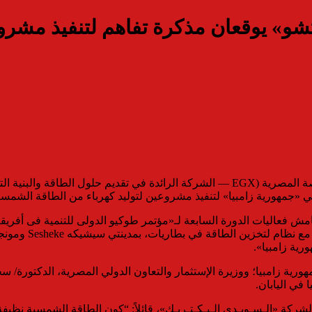
وتشو» يوقعان مذكرة تفاهم لتنفيذ مشر
شركة الـسـويـدي إلـيـكـتـريـك ش.م.م. SWDY.CA) المدرجة بالبورصة المصرية (EGX — الش
يا» لتنفيذ مشروعين لتوليد كهرباء من الطاقة الشمسية الفوتوفولطية بقدرة 100 ميجاوات م
 فخامة الرئيس/ إدجار لونجو Edgar Lungu – رئيس جمهورية زامبيا؛ ووزيرة الإستثمار والتعاون الدو
في اليابان.
ركة «الـسـويـدي إلـيـكـتـريـك»، قائلاً: “كون الطاقة الشمسية نظيف