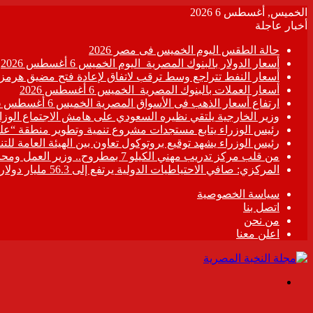
الخميس, أغسطس 6 2026
أخبار عاجلة
حالة الطقس اليوم الخميس فى مصر 2026
أسعار الدولار بالبنوك المصرية اليوم الخميس 6 أغسطس 2026
أسعار النفط تتراجع وسط ترقب لاتفاق لإعادة فتح مضيق هرمز
أسعار العملات بالبنوك المصرية الخميس 6 أغسطس 2026
ارتفاع أسعار الذهب فى الأسواق المصرية الخميس 6 أغسطس 2026
وزير الخارجية يلتقي نظيره السعودي على هامش الاجتماع الو
رئيس الوزراء يتابع مستجدات مشروع تنمية وتطوير منطقة “عل
رئيس الوزراء يشهد توقيع بروتوكول تعاون بين الهيئة العامة لل
من قلب مركز تدريب مهني الكيلو 7 بمطروح.. وزير العمل ومحافظ مطروح يزرعان الأمل في قلوب المتدربين ..ويتفقان على خطة عاجلة لتطوير “المركز” وصناعة الكوادر الماهرة..
المركزي: صافي الاحتياطيات الدولية يرتفع إلى 56.3 مليار دولار بنهاية يوليو 2026
سياسة الخصوصية
اتصل بنا
من نحن
اعلن معنا
القائمة