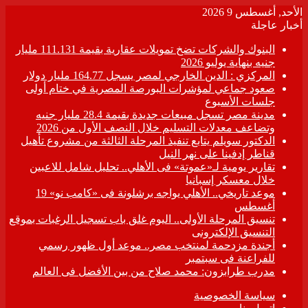
الأحد, أغسطس 9 2026
أخبار عاجلة
البنوك والشركات تضخ تمويلات عقارية بقيمة 111.131 مليار
جنيه بنهاية يوليو 2026
المركزي : الدين الخارجي لمصر يسجل 164.77 مليار دولار
صعود جماعي لمؤشرات البورصة المصرية في ختام أولى
جلسات الأسبوع
مدينة مصر تسجل مبيعات جديدة بقيمة 28.4 مليار جنيه
وتضاعف معدلات التسليم خلال النصف الأول من 2026
الدكتور سويلم يتابع تنفيذ المرحلة الثالثة من مشروع تأهيل
قناطر إدفينا على نهر النيل
تقارير يومية لـ«عموتة» فى الأهلي.. تحليل شامل للاعبين
خلال معسكر إسبانيا
موعد تاريخي.. الأهلي يواجه برشلونة فى «كامب نو» 19
أغسطس
تنسيق المرحلة الأولى.. اليوم غلق باب تسجيل الرغبات بموقع
التنسيق الإلكترونى
أجندة مزدحمة لمنتخب مصر.. موعد أول ظهور رسمي
للفراعنة فى سبتمبر
مدرب طرابزون: محمد صلاح من بين الأفضل فى العالم
سياسة الخصوصية