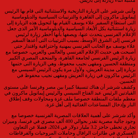
مكتبه أثناء زيارته إلى باريس.
وأثنى شرشر على الزيارة التاريخية والاستثنائية التى قام بها الرئيس
إيمانويل ماكرون إلى القاهرة والترتيبات السياسية والدبلوماسية
التى استطاع السفير علاء يوسف القيام بها لتحويل هذه الزيارة إلى
زيارة استثنائية بكل الأبعاد السياسية والدبلوماسية الأمر الذى جعل
الإعلام الفرنسي يتحدث عنها، ويصفها بأنها أخطر زيارة لرئيس
فرنسي إلى الشرق الأوسط، بسبب الترتيبات التى أعدها السفير
علاء يوسف مع الجانب الفرنسي بمهنية واحترافية واقتدار حتى
أصبحت هي حديث الإعلام الفرنسي والعالمي والعربي، خصوصا مع
زيارة الرئيس الفرنسي لجامعة القاهرة، والمتحف المصري الكبير
ومنطقة الحسين ومقهى نجيب محفوظ، وهي الزيارة التى ختمها
بزيارة إلى مدينة العريش، ولأول مرة يكون الرئيس السيسي مع
الرئيس ماكرون في زيارة العريش ومقهى نجيب محفوظ في
الحسين.
وكشف شرشر أن هناك تنسيقا كبيرا بين مصر وفرنسا على مستوى
القيادتين الرئيس عبد الفتاح السيسي والرئيس إيمانويل ماكرون في
معظم ملفات المنطقة خصوصا ملف غزة ومحاولات وقف إطلاق
النار وإدخال المساعدات الغذائية إلى أهل غزة.
وأكد شرشر على أهمية العلاقات المصرية الفرنسية خصوصا مع
وجود جالية مصرية تقدر بحوالي 400 ألف مصري في فرنسا، وميزان
تجاري تخطى حاجز 3.2 مليار دولار في 2024، فضلا عن التعاون
العسكري في طائرات الرافال وحاملات المروحيات والفرقاطات