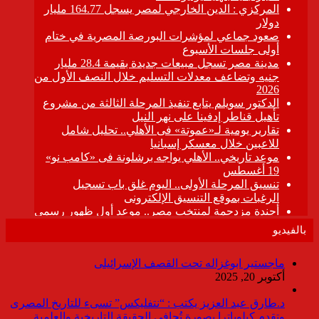
بالفيديو
ماجستير ابوغزاله تحت القصف الإسرائيلى
أكتوبر 20, 2025
د.طارق عبد العزيز يكتب : “نتفليكس” تسىء للتاريخ المصرى
وتقدم كيلوباترا بصورة تُجافي الحقيقة التاريخية والعلمية