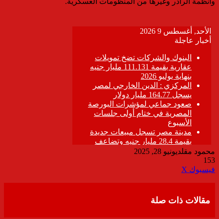
وأنظمة الرادر وغيرها من المنظومات العسكرية.
محمود مقلد
يونيو 28, 2025
153
ڤايبر
طباعة
تيلقرام
واتساب
مشاركة
فيسبوك
‫X
عبر
البريد
مقالات ذات صلة