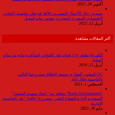
أكتوبر 20, 2025
جمعية رجال الأعمال المصريين الأفارقة تعلن تفاصيل التعاون
الاقتصادي المصري النيجيري بمؤتمر مايو المقبل
أبريل 12, 2022
أكثر المقالات مشاهدة
الكهرباء تطبق ١٧٪ فوائد على الفواتير المتأخرة بداية من مايو
المقبل
أبريل 13, 2019
UC للتطوير العقارى تستعد لاطلاق مشروعها الثالث
بالعاصمة خلال أيام
أغسطس 1, 2021
“Radix Development” تتعاقد مع ” اتحاد مفهوم الصحة ”
السعودية لإدارة القطاع الطبى بمشروع “Agile ” فى العاصمة
الإدارية
مايو 30, 2021