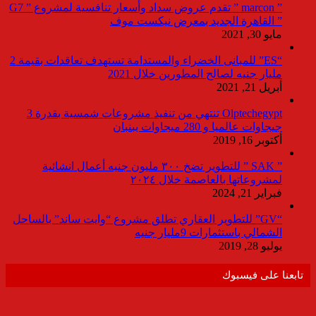
” marcon ” تقدم عروض سداد وأسعار تنافسية لمشروع ” G7
” القاهرة الجديد بمعرض نيكست موف
مايو 30, 2021
“ES” للمبانى الخضراء والمستدامة تستهدف تعاقدات بقيمة 2
مليار جنيه لصالح المطورين خلال 2021
أبريل 21, 2021
Olptechegypt تنتهي من تنفيذ مشروعات شمسية بقدرة 3
جيجاوات عالميا و 280 ميجاوات ببنبان
أكتوبر 16, 2019
” SAK ” للتطوير تضخ ٣٠٠ مليون جنيه أعمال انشائية
لمشروعاتها بالعاصمة خلال ٢٠٢٤
فبراير 21, 2024
“GV” للتطوير العقاري تطلق مشروع “وايت ساند” بالساحل
الشمالي باستثمارات 9مليار جنيه
يوليو 28, 2019
تابعنا على فيسبوك