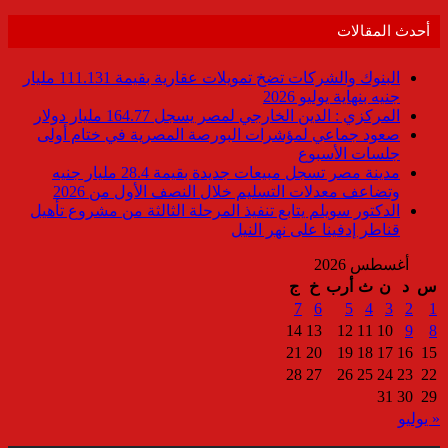
أحدث المقالات
البنوك والشركات تضخ تمويلات عقارية بقيمة 111.131 مليار
جنيه بنهاية يوليو 2026
المركزي : الدين الخارجي لمصر يسجل 164.77 مليار دولار
صعود جماعي لمؤشرات البورصة المصرية في ختام أولى
جلسات الأسبوع
مدينة مصر تسجل مبيعات جديدة بقيمة 28.4 مليار جنيه
وتضاعف معدلات التسليم خلال النصف الأول من 2026
الدكتور سويلم يتابع تنفيذ المرحلة الثالثة من مشروع تأهيل
قناطر إدفينا على نهر النيل
أغسطس 2026
س
د
ن
ث
أرب
خ
ج
7
6
5
4
3
2
1
14
13
12
11
10
9
8
21
20
19
18
17
16
15
28
27
26
25
24
23
22
31
30
29
« يوليو