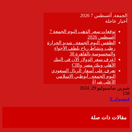
شيرين سامى
يوليو 29, 2024
158
ڤايبر
طباعة
تيلقرام
واتساب
مشاركة
فيسبوك
‫X
عبر
البريد
مقالات ذات صلة