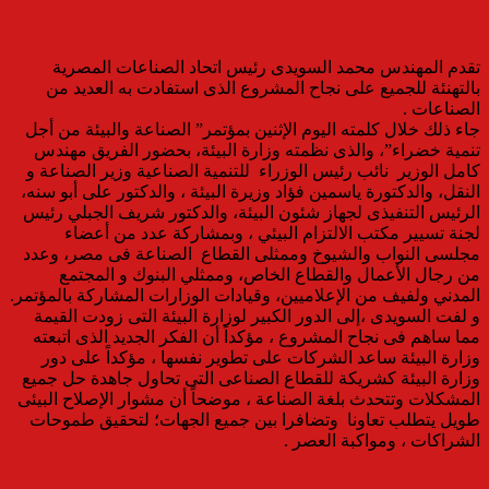
تقدم المهندس محمد السويدى رئيس اتحاد الصناعات المصرية
بالتهنئة للجميع على نجاح المشروع الذى استفادت به العديد من
الصناعات .
جاء ذلك خلال كلمته اليوم الإثنين بمؤتمر” الصناعة والبيئة من أجل
تنمية خضراء”، والذى نظمته وزارة البيئة، بحضور الفريق مهندس
كامل الوزير نائب رئيس الوزراء للتنمية الصناعية وزير الصناعة و
النقل، والدكتورة ياسمين فؤاد وزيرة البيئة ، والدكتور على أبو سنه،
الرئيس التنفيذى لجهاز شئون البيئة، والدكتور شريف الجبلي رئيس
لجنة تسيير مكتب الالتزام البيئي ، وبمشاركة عدد من أعضاء
مجلسى النواب والشيوخ وممثلى القطاع الصناعة فى مصر، وعدد
من رجال الأعمال والقطاع الخاص، وممثلي البنوك و المجتمع
المدني ولفيف من الإعلاميين، وقيادات الوزارات المشاركة بالمؤتمر.
و لفت السويدى ،إلى الدور الكبير لوزارة البيئة التى زودت القيمة
مما ساهم فى نجاح المشروع ، مؤكداً أن الفكر الجديد الذى اتبعته
وزارة البيئة ساعد الشركات على تطوير نفسها ، مؤكداً على دور
وزارة البيئة كشريكة للقطاع الصناعى التى تحاول جاهدة حل جميع
المشكلات وتتحدث بلغة الصناعة ، موضحاً أن مشوار الإصلاح البيئى
طويل يتطلب تعاونا وتضافرا بين جميع الجهات؛ لتحقيق طموحات
الشراكات ، ومواكبة العصر .