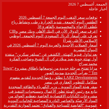
الجمعة, أغسطس 7 2026
أخبار عاجلة
توقعات سعر الذهب اليوم الجمعة 7 أغسطس 2026
الطقس اليوم الجمعة.. شديد الحرارة رطب ونشاط رياح
يلطف الأجواء والمحسوسة بالقاهرة 38
اعرف سعر الدولار الآن في البنك الأهلي وبنك مصر وCIB
تعرف على أسعار الريال السعودي اليوم الجمعة.. أبوظبي
الإسلامي الأعلى شراءً
أسعار العملات الأجنبية والعربية اليوم 7 أغسطس 2026 في
البنوك المصرية
بعد تداول فيديو التهنئة.. الكشف عن “سيلفر سكرين” منفذة
أول تهنئة جوية بعيد ميلاد تركي آل الشيخ وصاحب الفكرة
محمد سراج
مزايا تفتتح مرحلة جديدة من توسعاتها بإطلاق مشروع “Town
Ten ” بعرابى الجديدة بمدينة العبور
LARZ Developments تطلق رؤيتها الجديدة لتقديم مفهوم
متكامل للتطوير العقاري في مصر
بمقر هيئة المواد النووية .. وزير الكهرباء والطاقة المتجددة
يتابع مع رئيس الهيئة تطور الأعمال ومستجدات التنفيذ فى
مشروعات الكيانات الاقتصادية الخاصة بتعظيم العوائد من
المواد الأرضيّة والعناصر النادرة المصاحبة للخامات النووية
عمومية “القابضة للسياحة والفنادق” تعتمد الموازنة التقديرية