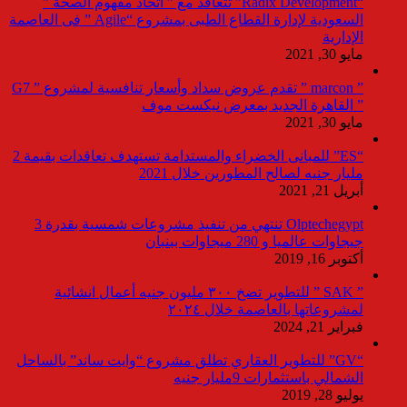
“Radix Development” تتعاقد مع ” اتحاد مفهوم الصحة ”
السعودية لإدارة القطاع الطبى بمشروع “Agile ” فى العاصمة
الإدارية
مايو 30, 2021
” marcon ” تقدم عروض سداد وأسعار تنافسية لمشروع ” G7
” القاهرة الجديد بمعرض نيكست موف
مايو 30, 2021
“ES” للمبانى الخضراء والمستدامة تستهدف تعاقدات بقيمة 2
مليار جنيه لصالح المطورين خلال 2021
أبريل 21, 2021
Olptechegypt تنتهي من تنفيذ مشروعات شمسية بقدرة 3
جيجاوات عالميا و 280 ميجاوات ببنبان
أكتوبر 16, 2019
” SAK ” للتطوير تضخ ٣٠٠ مليون جنيه أعمال انشائية
لمشروعاتها بالعاصمة خلال ٢٠٢٤
فبراير 21, 2024
“GV” للتطوير العقاري تطلق مشروع “وايت ساند” بالساحل
الشمالي باستثمارات 9مليار جنيه
يوليو 28, 2019