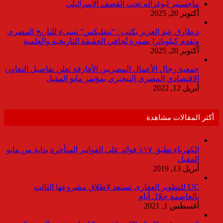
ماجستير ابوغزاله تحت القصف الإسرائيلى
أكتوبر 20, 2025
د.طارق عبد العزيز يكتب : “نتفليكس” تسىء للتاريخ المصرى
وتقدم كيلوباترا بصورة تُجافي الحقيقة التاريخية والعلمية
أكتوبر 20, 2025
جمعية رجال الأعمال المصريين الأفارقة تعلن تفاصيل التعاون
الاقتصادي المصري النيجيري بمؤتمر مايو المقبل
أبريل 12, 2022
أكثر المقالات مشاهدة
الكهرباء تطبق ١٧٪ فوائد على الفواتير المتأخرة بداية من مايو
المقبل
أبريل 13, 2019
UC للتطوير العقارى تستعد لاطلاق مشروعها الثالث
بالعاصمة خلال أيام
أغسطس 1, 2021