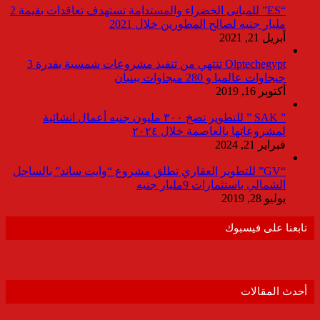
“ES” للمبانى الخضراء والمستدامة تستهدف تعاقدات بقيمة 2
مليار جنيه لصالح المطورين خلال 2021
أبريل 21, 2021
Olptechegypt تنتهي من تنفيذ مشروعات شمسية بقدرة 3
جيجاوات عالميا و 280 ميجاوات ببنبان
أكتوبر 16, 2019
” SAK ” للتطوير تضخ ٣٠٠ مليون جنيه أعمال انشائية
لمشروعاتها بالعاصمة خلال ٢٠٢٤
فبراير 21, 2024
“GV” للتطوير العقاري تطلق مشروع “وايت ساند” بالساحل
الشمالي باستثمارات 9مليار جنيه
يوليو 28, 2019
تابعنا على فيسبوك
أحدث المقالات