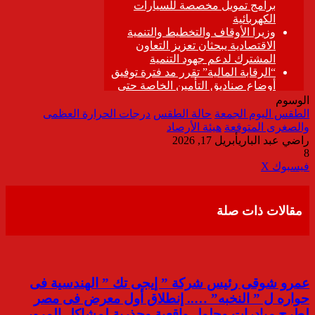
الوسوم
الطقس اليوم الجمعة
حالة الطقس
درجات الحرارة العظمى
والصغرى المتوقعة
هيئة الأرصاد
راضي عبد الباري
أبريل 17, 2026
8
ڤايبر
طباعة
تيلقرام
واتساب
مشاركة
فيسبوك
‫X
عبر
البريد
مقالات ذات صلة
عمرو شوقى رئيس شركة ” إيجى تك ” الهندسية فى
حواره ل ” النخبه” ….. إنطلاق أول معرض فى مصر
لطرح مبادرات وحلول واقعية وجذرية لمشاكل المرور