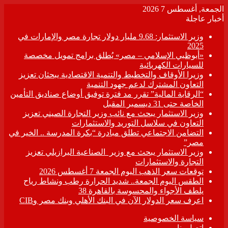
الجمعة, أغسطس 7 2026
أخبار عاجلة
وزير الاستثمار: 9.68 مليار دولار تجارة مصر والإمارات في
2025
«أبوظبي الإسلامي – مصر» يُطلق برامج تمويل مخصصة
للسيارات الكهربائية
وزيرا الأوقاف والتخطيط والتنمية الاقتصادية يبحثان تعزيز
التعاون المشترك لدعم جهود التنمية
“الرقابة المالية” تقرر مد فترة توفيق أوضاع صناديق التأمين
الخاصة حتى 31 ديسمبر المقبل
وزير الاستثمار يبحث مع نائب وزير التجارة الصيني تعزيز
التعاون في سلاسل التوريد والاستثمارات
التضامن الاجتماعي تطلق مبادرة “بكرة المدرسة .. الخير في
مصر”
وزير الاستثمار يبحث مع وزير الصناعية البرازيلي تعزيز
التجارة والاستثمارات
توقعات سعر الذهب اليوم الجمعة 7 أغسطس 2026
الطقس اليوم الجمعة.. شديد الحرارة رطب ونشاط رياح
يلطف الأجواء والمحسوسة بالقاهرة 38
اعرف سعر الدولار الآن في البنك الأهلي وبنك مصر وCIB
سياسة الخصوصية
اتصل بنا