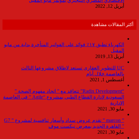
الاقتصادي المصري النيجيري بمؤتمر مايو المقبل
أبريل 12, 2022
أكثر المقالات مشاهدة
الكهرباء تطبق ١٧٪ فوائد على الفواتير المتأخرة بداية من مايو
المقبل
أبريل 13, 2019
UC للتطوير العقارى تستعد لاطلاق مشروعها الثالث
بالعاصمة خلال أيام
أغسطس 1, 2021
“Radix Development” تتعاقد مع ” اتحاد مفهوم الصحة ”
السعودية لإدارة القطاع الطبى بمشروع “Agile ” فى العاصمة
الإدارية
مايو 30, 2021
” marcon ” تقدم عروض سداد وأسعار تنافسية لمشروع ” G7
” القاهرة الجديد بمعرض نيكست موف
مايو 30, 2021