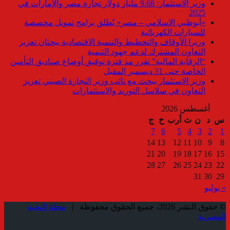
وزير الاستثمار: 9.68 مليار دولار تجارة مصر والإمارات في
2025
«أبوظبي الإسلامي – مصر» يُطلق برامج تمويل مخصصة
للسيارات الكهربائية
وزيرا الأوقاف والتخطيط والتنمية الاقتصادية يبحثان تعزيز
التعاون المشترك لدعم جهود التنمية
“الرقابة المالية” تقرر مد فترة توفيق أوضاع صناديق التأمين
الخاصة حتى 31 ديسمبر المقبل
وزير الاستثمار يبحث مع نائب وزير التجارة الصيني تعزيز
التعاون في سلاسل التوريد والاستثمارات
أغسطس 2026
س
د
ن
ث
أرب
خ
ج
7
6
5
4
3
2
1
14
13
12
11
10
9
8
21
20
19
18
17
16
15
28
27
26
25
24
23
22
31
30
29
« يوليو
© حقوق النشر 2026، جميع الحقوق محفوظة |
مجلة النخبة
المصرية