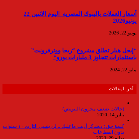
أسعار العملات بالبنوك المصرية اليوم الاثنين 22
يونيو2026
يونيو 22, 2026
*إيجل هيلز تطلق مشروع “ريجا ووترفرونت”
باستثمارات تتجاوز 3 مليارات يورو*
مايو 22, 2024
أخر المقالات
(حالات ضعف مخزون التبويض)
يناير 14, 2020
كلمة حق : د.شاكر أديت ماعليك .. لن ينسى التاريخ ١٠ سنوات
بدون انقطاعات
يوليو 29, 2023