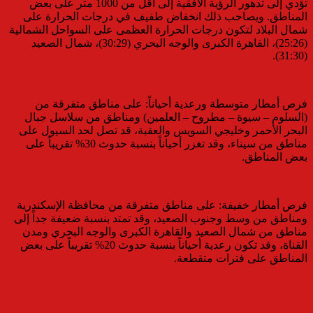
تؤدي إلى تدهور الرؤية الأفقية إلى أقل من 1000 متر على بعض
المناطق. ويصاحب ذلك انخفاض طفيف في درجات الحرارة على
شمال البلاد لتكون درجات الحرارة العظمى على السواحل الشمالية
(25:26)، القاهرة الكبرى والوجه البحري (30:29)، شمال الصعيد
(31:30).
​فرص أمطار متوسطة ورعدية أحياناً: على مناطق متفرقة من
(السلوم – سيوة – مطروح – العلمين) ومناطق من سلاسل جبال
البحر الأحمر وخليجي السويس والعقبة، قد تصل لحد السيول على
مناطق من سيناء، وقد تغزر أحياناً بنسبة حدوث 30% تقريباً على
بعض المناطق.
​فرص أمطار خفيفة: على مناطق متفرقة من محافظة الإسكندرية
ومناطق من وسط وجنوب الصعيد، وقد تمتد بنسبة ضعيفة جداً إلى
مناطق من شمال الصعيد والقاهرة الكبرى والوجه البحري ومدن
القناة، وقد تكون رعدية أحياناً بنسبة حدوث 20% تقريباً على بعض
المناطق على فترات متقطعة.