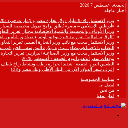
الجمعة, أغسطس 7 2026
أخبار عاجلة
وزير الاستثمار: 9.68 مليار دولار تجارة مصر والإمارات في 2025
«أبوظبي الإسلامي – مصر» يُطلق برامج تمويل مخصصة للسيارات
وزيرا الأوقاف والتخطيط والتنمية الاقتصادية يبحثان تعزيز التع
“الرقابة المالية” تقرر مد فترة توفيق أوضاع صناديق التأمين الخاصة حتى 31 د
وزير الاستثمار يبحث مع نائب وزير التجارة الصيني تعزيز التعا
التضامن الاجتماعي تطلق مبادرة “بكرة المدرسة .. الخير في م
وزير الاستثمار يبحث مع وزير الصناعية البرازيلي تعزيز التجارة
توقعات سعر الذهب اليوم الجمعة 7 أغسطس 2026
الطقس اليوم الجمعة.. شديد الحرارة رطب ونشاط رياح يلطف الأ
اعرف سعر الدولار الآن في البنك الأهلي وبنك مصر وCIB
سياسة الخصوصية
اتصل بنا
من نحن
اعلن معنا
القائمة