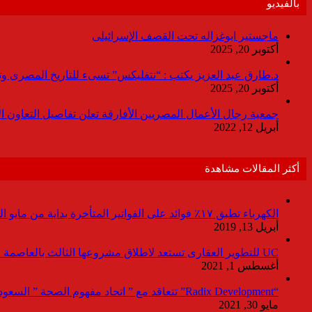
بالفيديو
ماجستير ابوغزاله تحت القصف الإسرائيلى
أكتوبر 20, 2025
د.طارق عبد العزيز يكتب : “نتفليكس” تسىء للتاريخ المصرى وتقدم
أكتوبر 20, 2025
جمعية رجال الأعمال المصريين الأفارقة تعلن تفاصيل التعاون ا
أبريل 12, 2022
أكثر المقالات مشاهدة
الكهرباء تطبق ١٧٪ فوائد على الفواتير المتأخرة بداية من مايو المقبل
أبريل 13, 2019
UC للتطوير العقارى تستعد لاطلاق مشروعها الثالث بالعاصمة خلال أيام
أغسطس 1, 2021
“Radix Development” تتعاقد مع ” اتحاد مفهوم الصحة ” السعودية لإدارة القطاع الطبى بمشروع “Agile ” فى العاصمة الإدارية
مايو 30, 2021