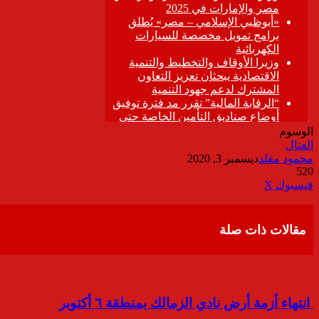
الوسوم
العتال
محمود مقلد
ديسمبر 3, 2020
520
ڤايبر
طباعة
تيلقرام
واتساب
مشاركة
فيسبوك
‫X
عبر
البريد
مقالات ذات صلة
انتهاء أزمة أرض نادي الزمالك بمنطقة ٦ أكتوبر