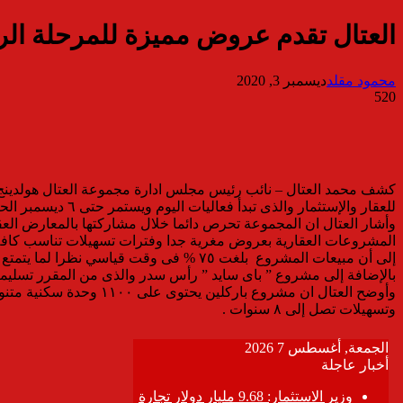
العتال تقدم عروض مميزة للمرحلة الرا
محمود مقلد
ديسمبر 3, 2020
520
كشف محمد العتال – نائب رئيس مجلس ادارة مجموعة العتال هولدينج 
للعقار والإستثمار والذى تبدأ فعاليات اليوم ويستمر حتى ٦ ديسمبر الحالى بمركز القاهرة الدولى للمؤتمرات بمدينة نصر .
وأشار العتال ان المجموعة تحرص دائما خلال مشاركتها بالمعارض ا
المشروعات العقارية بعروض مغرية جدا وفترات تسهيلات تناسب كافة ال
بالإضافة إلى مشروع ” باى سايد ” رأس سدر والذى من المقرر تسليمه خلال ٦ أشهر
وتسهيلات تصل إلى ٨ سنوات .