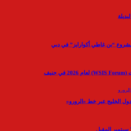
بديلة
مشروع “بن غاطي أكوارايز” في دبي
نيف