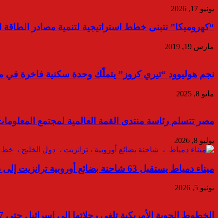
يونيو 17, 2026
“كهروميكا” نتبنى خطط استراتيجية لتنمية مصادر الطاقة ال
مارس 19, 2019
نجم هوليوود “تيري كروز” يتملّك وحدة سكنية فاخرة في 
مايو 8, 2025
مصر تتسلم رئاسة منتدى القمة العالمية لمجتمع المعلومات (WSIS Forum) لعام 2026 في ج
يوليو 8, 2026
ميناء دمياط يستقبل 63 شاحنة بضائع أوروبية ترانزيت إلى دول الخليج عبر خط «الرورو»
يونيو 5, 2026
الخطوط الجوية الأمريكية تلغى رحلاتها إلى إسرائيل حتى 7 سبتمبر المقبل