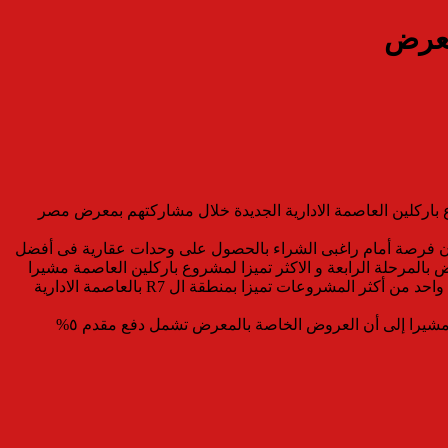
معرض
باركلين العاصمة الادارية الجديدة خلال مشاركتهم بمعرض مصر
ون فرصة أمام راغبى الشراء بالحصول على وحدات عقارية فى أفضل
بالمرحلة الرابعة و الاكثر تميزا لمشروع باركلين العاصمة مشيرا
إلى أن مبيعات المشروع بلغت ٧٥ % فى وقت قياسي نظرا لما يتمتع به المشروع من تصميم وفكر مبتكر وجديد على السوق المصرى تجعله واحد من أكثر المشروعات تميزا بمنطقة ال R7 بالعاصمة الادارية
وأوضح العتال ان مشروع باركلين يحتوى على ١١٠٠ وحدة سكنية متنوعة تبدأ من ١٢٠ وحتى ٣٣٥ متر بسعر متر يبدأ من ١١.٨٠٠ الف للمت مشيرا إلى أن العروض الخاصة بالمعرض تشمل دفع مقدم ٥%