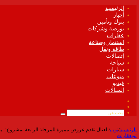
الرئيسية
أخبار
بنوك وتأمين
بورصة وشركات
عقارات
استثمار وصناعة
طاقة ونقل
إتصالات
سياحة
سيارات
منوعات
فيديو
المقالات
فيسبوك
ملخص
الموقع
بحث
RSS
عن
الرئيسية
/
توب
/
العتال تقدم عروض مميزة للمرحلة الرابعة بمشروع ” با
توب
عقارات