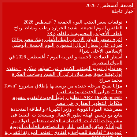
الجمعة, أغسطس 7 2026
أخبار عاجلة
توقعات سعر الذهب اليوم الجمعة 7 أغسطس 2026
الطقس اليوم الجمعة.. شديد الحرارة رطب ونشاط رياح
يلطف الأجواء والمحسوسة بالقاهرة 38
اعرف سعر الدولار الآن في البنك الأهلي وبنك مصر وCIB
تعرف على أسعار الريال السعودي اليوم الجمعة.. أبوظبي
الإسلامي الأعلى شراءً
أسعار العملات الأجنبية والعربية اليوم 7 أغسطس 2026 في
البنوك المصرية
بعد تداول فيديو التهنئة.. الكشف عن “سيلفر سكرين” منفذة
أول تهنئة جوية بعيد ميلاد تركي آل الشيخ وصاحب الفكرة
محمد سراج
مزايا تفتتح مرحلة جديدة من توسعاتها بإطلاق مشروع “Town
Ten ” بعرابى الجديدة بمدينة العبور
LARZ Developments تطلق رؤيتها الجديدة لتقديم مفهوم
متكامل للتطوير العقاري في مصر
بمقر هيئة المواد النووية .. وزير الكهرباء والطاقة المتجددة
يتابع مع رئيس الهيئة تطور الأعمال ومستجدات التنفيذ فى
مشروعات الكيانات الاقتصادية الخاصة بتعظيم العوائد من
المواد الأرضيّة والعناصر النادرة المصاحبة للخامات النووية
عمومية “القابضة للسياحة والفنادق” تعتمد الموازنة التقديرية