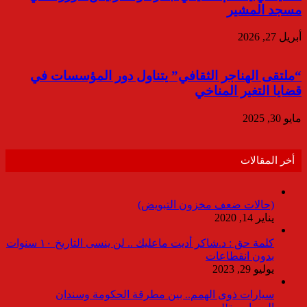
مسجد المشير
أبريل 27, 2026
“ملتقى الهناجر الثقافي” يتناول دور المؤسسات في
قضايا التغير المناخي
مايو 30, 2025
أخر المقالات
(حالات ضعف مخزون التبويض)
يناير 14, 2020
كلمة حق : د.شاكر أديت ماعليك .. لن ينسى التاريخ ١٠ سنوات
بدون انقطاعات
يوليو 29, 2023
سيارات ذوى الهمم.. بين مطرقة الحكومة وسندان