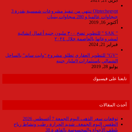
أبريل 21, 2021
Olptechegypt تنتهي من تنفيذ مشروعات شمسية بقدرة 3
جيجاوات عالميا و 280 ميجاوات ببنبان
أكتوبر 16, 2019
” SAK ” للتطوير تضخ ٣٠٠ مليون جنيه أعمال انشائية
لمشروعاتها بالعاصمة خلال ٢٠٢٤
فبراير 21, 2024
“GV” للتطوير العقاري تطلق مشروع “وايت ساند” بالساحل
الشمالي باستثمارات 9مليار جنيه
يوليو 28, 2019
تابعنا على فيسبوك
أحدث المقالات
توقعات سعر الذهب اليوم الجمعة 7 أغسطس 2026
الطقس اليوم الجمعة.. شديد الحرارة رطب ونشاط رياح
يلطف الأجواء والمحسوسة بالقاهرة 38