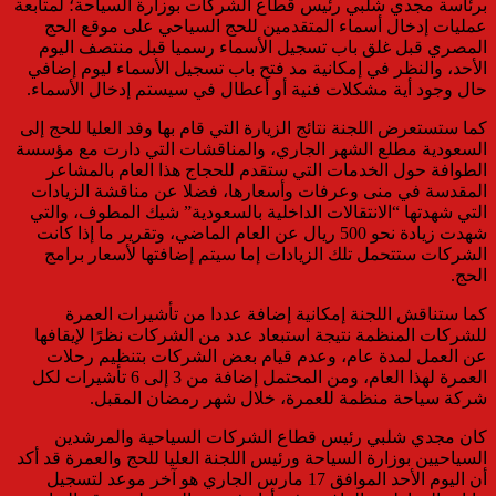
برئاسة مجدي شلبي رئيس قطاع الشركات بوزارة السياحة؛ لمتابعة
عمليات إدخال أسماء المتقدمين للحج السياحي على موقع الحج
المصري قبل غلق باب تسجيل الأسماء رسميا قبل منتصف اليوم
الأحد، والنظر في إمكانية مد فتح باب تسجيل الأسماء ليوم إضافي
حال وجود أية مشكلات فنية أو أعطال في سيستم إدخال الأسماء.
كما ستستعرض اللجنة نتائج الزيارة التي قام بها وفد العليا للحج إلى
السعودية مطلع الشهر الجاري، والمناقشات التي دارت مع مؤسسة
الطوافة حول الخدمات التي ستقدم للحجاج هذا العام بالمشاعر
المقدسة في منى وعرفات وأسعارها، فضلا عن مناقشة الزيادات
التي شهدتها “الانتقالات الداخلية بالسعودية” شيك المطوف، والتي
شهدت زيادة نحو 500 ريال عن العام الماضي، وتقرير ما إذا كانت
الشركات ستتحمل تلك الزيادات إما سيتم إضافتها لأسعار برامج
الحج.
كما ستناقش اللجنة إمكانية إضافة عددا من تأشيرات العمرة
للشركات المنظمة نتيجة استبعاد عدد من الشركات نظرًا لإيقافها
عن العمل لمدة عام، وعدم قيام بعض الشركات بتنظيم رحلات
العمرة لهذا العام، ومن المحتمل إضافة من 3 إلى 6 تأشيرات لكل
شركة سياحة منظمة للعمرة، خلال شهر رمضان المقبل.
كان مجدي شلبي رئيس قطاع الشركات السياحية والمرشدين
السياحيين بوزارة السياحة ورئيس اللجنة العليا للحج والعمرة قد أكد
أن اليوم الأحد الموافق 17 مارس الجاري هو آخر موعد لتسجيل