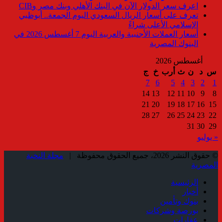
اعرف سعر الدولار الآن في البنك الأهلي وبنك مصر وCIB
تعرف على أسعار الريال السعودي اليوم الجمعة.. أبوظبي
الإسلامي الأعلى شراءً
أسعار العملات الأجنبية والعربية اليوم 7 أغسطس 2026 في
البنوك المصرية
أغسطس 2026
س
د
ن
ث
أرب
خ
ج
7
6
5
4
3
2
1
14
13
12
11
10
9
8
21
20
19
18
17
16
15
28
27
26
25
24
23
22
31
30
29
« يوليو
© حقوق النشر 2026، جميع الحقوق محفوظة |
مجلة النخبة
المصرية
الرئيسية
أخبار
بنوك وتأمين
بورصة وشركات
عقارات