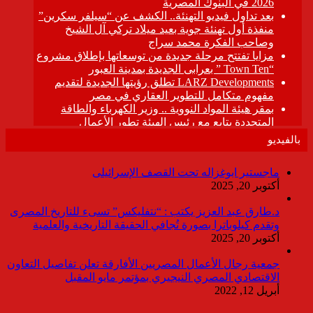
بالفيديو
ماجستير ابوغزاله تحت القصف الإسرائيلى
أكتوبر 20, 2025
د.طارق عبد العزيز يكتب : “نتفليكس” تسىء للتاريخ المصرى
وتقدم كيلوباترا بصورة تُجافي الحقيقة التاريخية والعلمية
أكتوبر 20, 2025
جمعية رجال الأعمال المصريين الأفارقة تعلن تفاصيل التعاون
الاقتصادي المصري النيجيري بمؤتمر مايو المقبل
أبريل 12, 2022