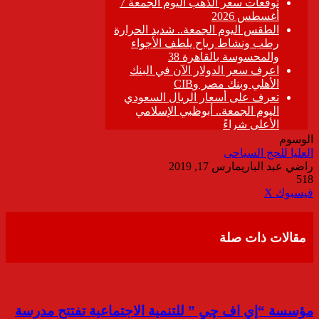
الوسوم
العليا للحج السياحى
راضي عبد الباري
مارس 17, 2019
518
ڤايبر
طباعة
تيلقرام
واتساب
مشاركة
فيسبوك
‫X
عبر
البريد
مقالات ذات صلة
مؤسسة “إي اف چي ” للتنمية الاجتماعية تفتتح مدرسة