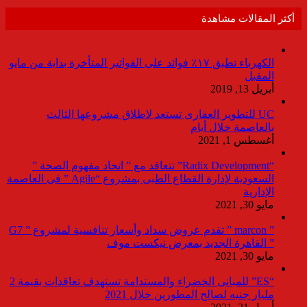
أكثر المقالات مشاهدة
الكهرباء تطبق ١٧٪ فوائد على الفواتير المتأخرة بداية من مايو
المقبل
أبريل 13, 2019
UC للتطوير العقارى تستعد لاطلاق مشروعها الثالث
بالعاصمة خلال أيام
أغسطس 1, 2021
“Radix Development” تتعاقد مع ” اتحاد مفهوم الصحة ”
السعودية لإدارة القطاع الطبى بمشروع “Agile ” فى العاصمة
الإدارية
مايو 30, 2021
” marcon ” تقدم عروض سداد وأسعار تنافسية لمشروع ” G7
” القاهرة الجديد بمعرض نيكست موف
مايو 30, 2021
“ES” للمبانى الخضراء والمستدامة تستهدف تعاقدات بقيمة 2
مليار جنيه لصالح المطورين خلال 2021