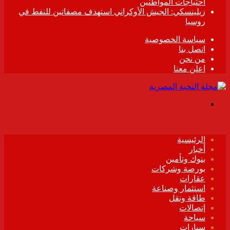
احتياجات المواطنين
زيلينسكي: الجيش الأوكراني استهدف مصفاتين للنفط في
روسيا
سياسة الخصوصية
اتصل بنا
من نحن
اعلن معنا
القائمة
الرئيسية
أخبار
بنوك وتأمين
بورصة وشركات
عقارات
استثمار وصناعة
طاقة ونقل
إتصالات
سياحة
سيارات