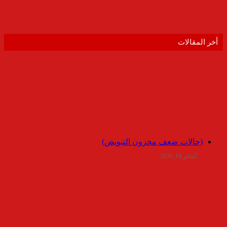
أخر المقالات
(حالات ضعف مخزون التبويض)
يناير 14, 2020