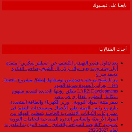
تابعنا على فيسبوك
أحدث المقالات
بعد تداول فيديو التهنئة.. الكشف عن “سيلفر سكرين” منفذة
أول تهنئة جوية بعيد ميلاد تركي آل الشيخ وصاحب الفكرة
محمد سراج
مزايا تفتتح مرحلة جديدة من توسعاتها بإطلاق مشروع “Town
Ten ” بعرابى الجديدة بمدينة العبور
LARZ Developments تطلق رؤيتها الجديدة لتقديم مفهوم
متكامل للتطوير العقاري في مصر
بمقر هيئة المواد النووية .. وزير الكهرباء والطاقة المتجددة
يتابع مع رئيس الهيئة تطور الأعمال ومستجدات التنفيذ فى
مشروعات الكيانات الاقتصادية الخاصة بتعظيم العوائد من
المواد الأرضيّة والعناصر النادرة المصاحبة للخامات النووية
عمومية “القابضة للسياحة والفنادق” تعتمد الموازنة التقديرية
لعام 2026/2027