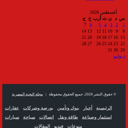
أغسطس 2026
س
د
ن
ث
أرب
خ
ج
7
6
5
4
3
2
1
14
13
12
11
10
9
8
21
20
19
18
17
16
15
28
27
26
25
24
23
22
31
30
29
« يوليو
© حقوق النشر 2026، جميع الحقوق محفوظة |
مجلة النخبة المصرية
الرئيسية
أخبار
بنوك وتأمين
بورصة وشركات
عقارات
استثمار وصناعة
طاقة ونقل
إتصالات
سياحة
سيارات
منوعات
فيديو
المقالات