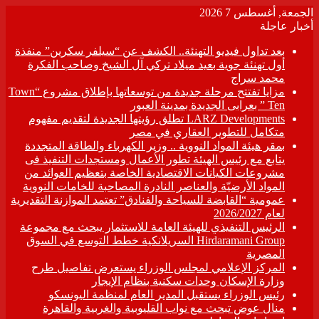
الجمعة, أغسطس 7 2026
أخبار عاجلة
بعد تداول فيديو التهنئة.. الكشف عن “سيلفر سكرين” منفذة
أول تهنئة جوية بعيد ميلاد تركي آل الشيخ وصاحب الفكرة
محمد سراج
مزايا تفتتح مرحلة جديدة من توسعاتها بإطلاق مشروع “Town
Ten ” بعرابى الجديدة بمدينة العبور
LARZ Developments تطلق رؤيتها الجديدة لتقديم مفهوم
متكامل للتطوير العقاري في مصر
بمقر هيئة المواد النووية .. وزير الكهرباء والطاقة المتجددة
يتابع مع رئيس الهيئة تطور الأعمال ومستجدات التنفيذ فى
مشروعات الكيانات الاقتصادية الخاصة بتعظيم العوائد من
المواد الأرضيّة والعناصر النادرة المصاحبة للخامات النووية
عمومية “القابضة للسياحة والفنادق” تعتمد الموازنة التقديرية
لعام 2026/2027
الرئيس التنفيذي للهيئة العامة للاستثمار يبحث مع مجموعة
Hirdaramani Group السريلانكية خطط التوسع في السوق
المصرية
المركز الإعلامي لمجلس الوزراء يستعرض تفاصيل طرح
وزارة الإسكان وحدات سكنية بنظام الإيجار
رئيس الوزراء يستقبل المدير العام لمنظمة اليونسكو
منال عوض تبحث مع نواب القليوبية والغربية والقاهرة