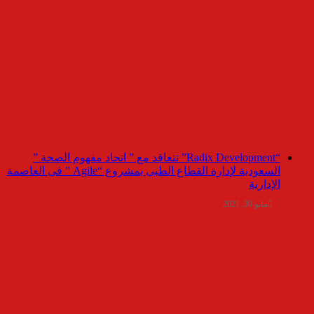
“Radix Development” تتعاقد مع ” اتحاد مفهوم الصحة ”
السعودية لإدارة القطاع الطبى بمشروع “Agile ” فى العاصمة
الإدارية
مايو 30, 2021