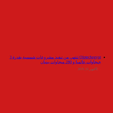
Olptechegypt تنتهي من تنفيذ مشروعات شمسية بقدرة 3
جيجاوات عالميا و 280 ميجاوات ببنبان
أكتوبر 16, 2019