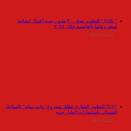
” SAK ” للتطوير تضخ ٣٠٠ مليون جنيه أعمال انشائية
لمشروعاتها بالعاصمة خلال ٢٠٢٤
فبراير 21, 2024
“GV” للتطوير العقاري تطلق مشروع “وايت ساند” بالساحل
الشمالي باستثمارات 9مليار جنيه
يوليو 28, 2019