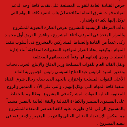
حرص القيادة العامة للقوات المسلحة على تقديم كافة أوجه الدعم
لقيادة قوات شرق القناة لمكافحة الإرهاب لتنفيذ كافة المهام التى
توكل إليها بكفاءة وإقتدار .
بدأت المرحلة الرئيسية للمشروع بعرض الفكرة التعبوية للمشروع
والقرار المتخذ فى الموقف أثناء المشروع ، وناقش الفريق أول محمـد
زكى عدداً من القادة والضباط المشاركين بالمشروع فى أسلوب تنفيذ
المهام ، وكيفية إتخاذ القرار لمواجهة المتغيرات المفاجئة أثناء إدارة
العمليات ومدى إتقانهم لها وفقاً لتخصصاتهم المختلفة .
ونقل القائد العام للقوات المسلحة وزير الدفاع والإنتاج الحربى تحيات
وتقدير السيد الرئيس عبدالفتاح السيسى رئيس الجمهورية القائد
الأعلى للقوات المسلحة وإعتزازه بالجهد الذى يبذله رجال شرق القناة
لتنفيذ كافة المهام التى توكل إليهم ، وأثنى على الأداء المتميز والروح
المعنوية العالية للقوات المشاركة فى المشروع ، وطالبهم بالحفاظ
على المستوى المتميز والكفاءة القتالية والثقة العالية بالنفس مشيداً
بالمستوى الراقى الذى ظهرت عليه كافة العناصر المنفذة للمشروع
مما يعكس الإستعداد القتالى العالى والتدريب المتميز والإحترافية فى
تنفيذ المشروع .