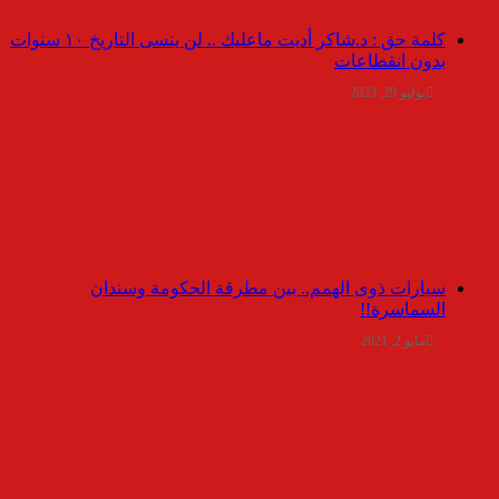
كلمة حق : د.شاكر أديت ماعليك .. لن ينسى التاريخ ١٠ سنوات
بدون انقطاعات
يوليو 29, 2023
سيارات ذوى الهمم.. بين مطرقة الحكومة وسندان
السماسرة!!
مايو 2, 2021