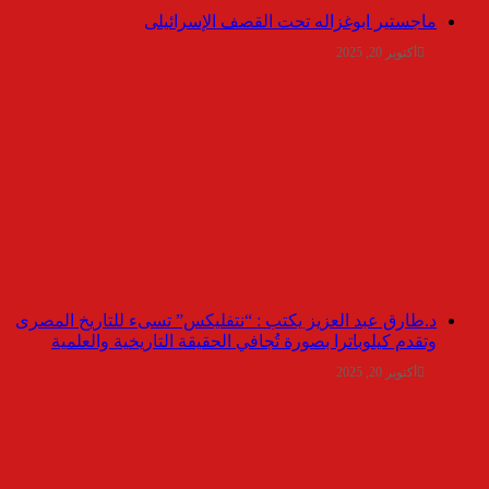
ماجستير ابوغزاله تحت القصف الإسرائيلى
أكتوبر 20, 2025
د.طارق عبد العزيز يكتب : “نتفليكس” تسىء للتاريخ المصرى
وتقدم كيلوباترا بصورة تُجافي الحقيقة التاريخية والعلمية
أكتوبر 20, 2025