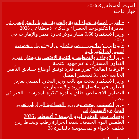
السبت, أغسطس 8 2026
أخبار عاجلة
«العربي لحماية الحياة البرية والبحرية» شريك استراتيجي في
مبادرة التكنولوجيا الخضراء والذكاء الاصطناعي 2026
وزير الاستثمار: 9.68 مليار دولار تجارة مصر والإمارات في
2025
«أبوظبي الإسلامي – مصر» يُطلق برامج تمويل مخصصة
للسيارات الكهربائية
وزيرا الأوقاف والتخطيط والتنمية الاقتصادية يبحثان تعزيز
التعاون المشترك لدعم جهود التنمية
“الرقابة المالية” تقرر مد فترة توفيق أوضاع صناديق التأمين
الخاصة حتى 31 ديسمبر المقبل
وزير الاستثمار يبحث مع نائب وزير التجارة الصيني تعزيز
التعاون في سلاسل التوريد والاستثمارات
التضامن الاجتماعي تطلق مبادرة “بكرة المدرسة .. الخير في
مصر”
وزير الاستثمار يبحث مع وزير الصناعية البرازيلي تعزيز
التجارة والاستثمارات
توقعات سعر الذهب اليوم الجمعة 7 أغسطس 2026
الطقس اليوم الجمعة.. شديد الحرارة رطب ونشاط رياح
يلطف الأجواء والمحسوسة بالقاهرة 38
سياسة الخصوصية