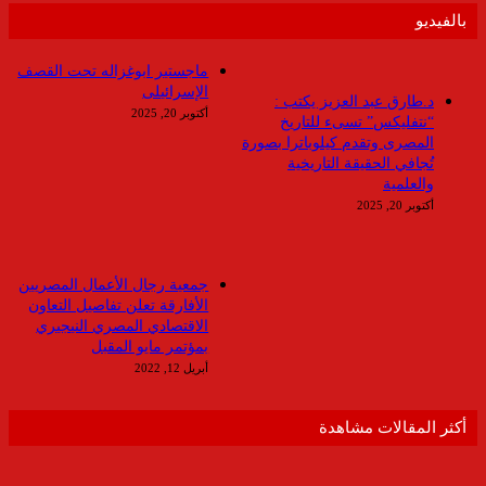
بالفيديو
ماجستير ابوغزاله تحت القصف
الإسرائيلى
د.طارق عبد العزيز يكتب :
أكتوبر 20, 2025
“نتفليكس” تسىء للتاريخ
المصرى وتقدم كيلوباترا بصورة
تُجافي الحقيقة التاريخية
والعلمية
أكتوبر 20, 2025
جمعية رجال الأعمال المصريين
الأفارقة تعلن تفاصيل التعاون
الاقتصادي المصري النيجيري
بمؤتمر مايو المقبل
أبريل 12, 2022
أكثر المقالات مشاهدة