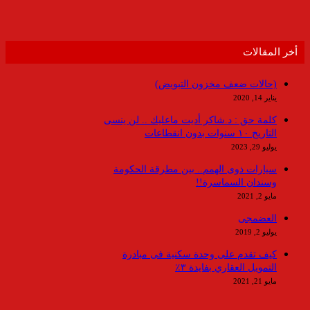
أخر المقالات
(حالات ضعف مخزون التبويض)
يناير 14, 2020
كلمة حق : د.شاكر أديت ماعليك .. لن ينسى
التاريخ ١٠ سنوات بدون انقطاعات
يوليو 29, 2023
سيارات ذوى الهمم.. بين مطرقة الحكومة
وسندان السماسرة!!
مايو 2, 2021
العضمجى
يوليو 2, 2019
كيف تقدم على وحدة سكنية فى مبادرة
التمويل العقاري بفايدة ٣٪
مايو 21, 2021