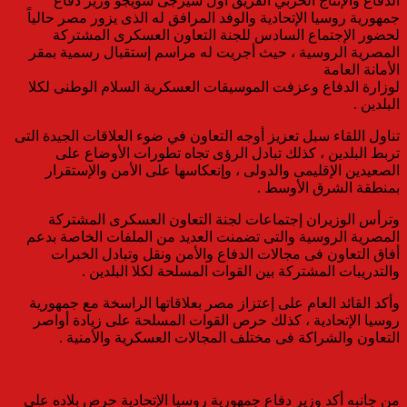
الدفاع والإنتاج الحربي الفريق أول سيرجى شويجو وزير دفاع
جمهورية روسيا الإتحادية والوفد المرافق له الذى يزور مصر حالياً
لحضور الإجتماع السادس للجنة التعاون العسكرى المشتركة
المصرية الروسية ، حيث أجريت له مراسم إستقبال رسمية بمقر
الأمانة العامة
لوزارة الدفاع وعزفت الموسيقات العسكرية السلام الوطنى لكلا
البلدين .
تناول اللقاء سبل تعزيز أوجه التعاون في ضوء العلاقات الجيدة التى
تربط البلدين ، كذلك تبادل الرؤى تجاه تطورات الأوضاع على
الصعيدين الإقليمى والدولى ، وإنعكاسها على الأمن والإستقرار
بمنطقة الشرق الأوسط .
وترأس الوزيران إجتماعات لجنة التعاون العسكرى المشتركة
المصرية الروسية والتى تضمنت العديد من الملفات الخاصة بدعم
أفاق التعاون فى مجالات الدفاع والأمن ونقل وتبادل الخبرات
والتدريبات المشتركة بين القوات المسلحة لكلا البلدين .
وأكد القائد العام على إعتزاز مصر بعلاقاتها الراسخة مع جمهورية
روسيا الإتحادية ، كذلك حرص القوات المسلحة على زيادة أواصر
التعاون والشراكة فى مختلف المجالات العسكرية والأمنية .
من جانبه أكد وزير دفاع جمهورية روسيا الإتحادية حرص بلاده على