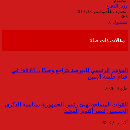
الوسوم
وزير الدفاع
محمود مقلد
نوفمبر 18, 2019
365
ڤايبر
طباعة
تيلقرام
واتساب
مشاركة
فيسبوك
‫X
عبر
البريد
مقالات ذات صلة
المؤشر الرئيسي للبورصة يتراجع وحيدًا بـ 0.65% في
ختام جلسة الإثنين
مايو 4, 2026
القوات المسلحة تهنئ رئيس الجمهورية بمناسبة الذكرى
الخمسين لنصر أكتوبر المجيد
أكتوبر 9, 2023