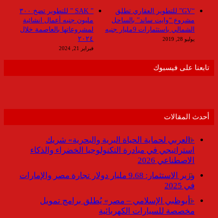
“GV” للتطوير العقاري تطلق
” SAK ” للتطوير تضخ ٣٠٠
مشروع “وايت ساند” بالساحل
مليون جنيه أعمال انشائية
الشمالي باستثمارات 9مليار جنيه
لمشروعاتها بالعاصمة خلال
٢٠٢٤
يوليو 28, 2019
فبراير 21, 2024
تابعنا على فيسبوك
أحدث المقالات
«العربي لحماية الحياة البرية والبحرية» شريك
استراتيجي في مبادرة التكنولوجيا الخضراء والذكاء
الاصطناعي 2026
وزير الاستثمار: 9.68 مليار دولار تجارة مصر والإمارات
في 2025
«أبوظبي الإسلامي – مصر» يُطلق برامج تمويل
مخصصة للسيارات الكهربائية