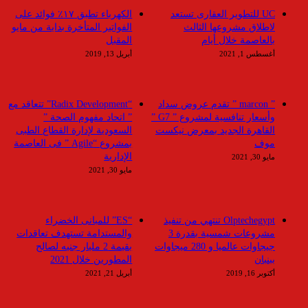
UC للتطوير العقارى تستعد
الكهرباء تطبق ١٧٪ فوائد على
لاطلاق مشروعها الثالث
الفواتير المتأخرة بداية من مايو
بالعاصمة خلال أيام
المقبل
أغسطس 1, 2021
أبريل 13, 2019
” marcon ” تقدم عروض سداد
“Radix Development” تتعاقد مع
وأسعار تنافسية لمشروع ” G7 ”
” اتحاد مفهوم الصحة ”
القاهرة الجديد بمعرض نيكست
السعودية لإدارة القطاع الطبى
موف
بمشروع “Agile ” فى العاصمة
الإدارية
مايو 30, 2021
مايو 30, 2021
Olptechegypt تنتهي من تنفيذ
“ES” للمبانى الخضراء
مشروعات شمسية بقدرة 3
والمستدامة تستهدف تعاقدات
جيجاوات عالميا و 280 ميجاوات
بقيمة 2 مليار جنيه لصالح
ببنبان
المطورين خلال 2021
أكتوبر 16, 2019
أبريل 21, 2021