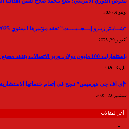
مفوض الدوري الأمريكي: نضع محمد صلاح ضمن أهدافنا الم
يونيو 9, 2026
“شــابـتر زيـرو إيـــجــيـبــت” تعقد مؤتمرها السنوي 2025 تحت عنوان:” انبعاثات صفرية أم خسارة تامة؟”
أكتوبر 29, 2025
باستثمارات 100 مليون دولار.. وزير الاتصالات يتفقد مصنع «سامسونج» ببني سويف
مايو 3, 2026
“إي اف چي هيرميس” تنجح في إتمام خدماتها الاستشارية 
سبتمبر 22, 2025
أخر المقالات