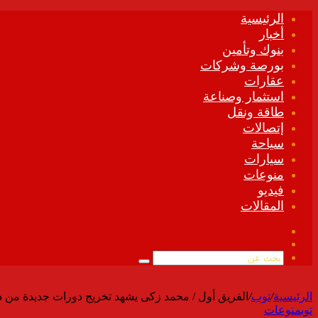
الرئيسية
أخبار
بنوك وتأمين
بورصة وشركات
عقارات
استثمار وصناعة
طاقة ونقل
إتصالات
سياحة
سيارات
منوعات
فيديو
المقالات
فيسبوك
ملخص
الموقع
بحث
RSS
عن
الرئيسية
/
توب
/
الفريق أول / محمد زكى يشهد تخريج دورات جديدة من دار
توب
منوعات