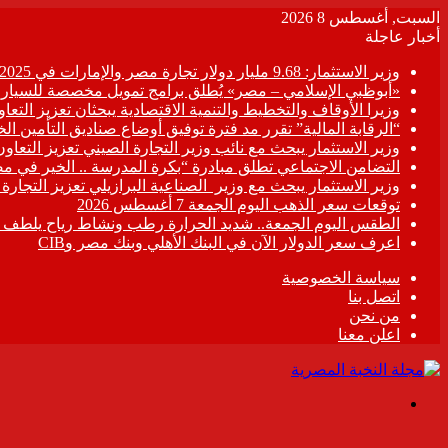
السبت, أغسطس 8 2026
أخبار عاجلة
وزير الاستثمار: 9.68 مليار دولار تجارة مصر والإمارات في 2025
«أبوظبي الإسلامي – مصر» يُطلق برامج تمويل مخصصة للسيارات
وزيرا الأوقاف والتخطيط والتنمية الاقتصادية يبحثان تعزيز التع
“الرقابة المالية” تقرر مد فترة توفيق أوضاع صناديق التأمين الخاصة حتى 31 د
وزير الاستثمار يبحث مع نائب وزير التجارة الصيني تعزيز التعا
التضامن الاجتماعي تطلق مبادرة “بكرة المدرسة .. الخير في م
وزير الاستثمار يبحث مع وزير الصناعية البرازيلي تعزيز التجارة
توقعات سعر الذهب اليوم الجمعة 7 أغسطس 2026
الطقس اليوم الجمعة.. شديد الحرارة رطب ونشاط رياح يلطف الأ
اعرف سعر الدولار الآن في البنك الأهلي وبنك مصر وCIB
سياسة الخصوصية
اتصل بنا
من نحن
اعلن معنا
القائمة