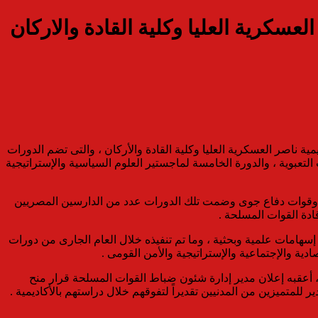
سكرية العليا وكلية القادة والاركان
ية ناصر العسكرية العليا وكلية القادة والأركان ، والتى تضم الدورات
 العليا لكبار القادة، والدورة (21) للتأهيل العسكرى لقيادة التشكيلات التعبوية ، والدورة الخامسة لماجستير العلوم السياسية والإستراتيجية
رب تخصصى قوات بحرية ، والدورتين (41) أركان حرب تخصص قوات جوية وقوات دفاع جوى وضمت تلك الدورات عدد من الدارسين المصريين
دة القوات المسلحة .
ن إسهامات علمية وبحثية ، وما تم تنفيذه خلال العام الجارى من دورات
ية والإجتماعية والإستراتيجية والأمن القومى .
ن ، أعقبه إعلان مدير إدارة شئون ضباط القوات المسلحة قرار منح
ير للمتميزين من المدنيين تقديراً لتفوقهم خلال دراستهم بالأكاديمية .