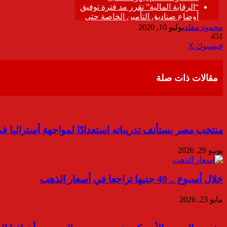
محمود مقلد
يوليو 10, 2020
451
ڤايبر
طباعة
تيلقرام
واتساب
مشاركة
فيسبوك
‫X
عبر
البريد
مقالات ذات صلة
منتخب مصر يستأنف تدريباته استعدادًا لمواجهة أستراليا في دور الـ32 بكأس ا
يونيو 29, 2026
خلال أسبوع .. 40 جنيها تراجعا في أسعار الذهب
مايو 23, 2026