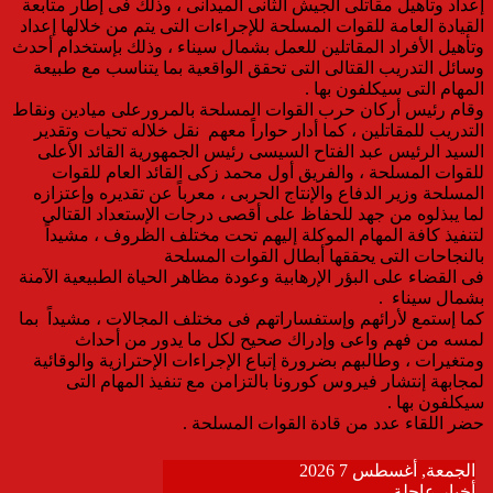
إعداد وتأهيل مقاتلى الجيش الثانى الميدانى ، وذلك فى إطار متابعة
القيادة العامة للقوات المسلحة للإجراءات التى يتم من خلالها إعداد
وتأهيل الأفراد المقاتلين للعمل بشمال سيناء ، وذلك بإستخدام أحدث
وسائل التدريب القتالى التى تحقق الواقعية بما يتناسب مع طبيعة
المهام التى سيكلفون بها .
وقام رئيس أركان حرب القوات المسلحة بالمرورعلى ميادين ونقاط
التدريب للمقاتلين ، كما أدار حواراً معهم نقل خلاله تحيات وتقدير
السيد الرئيس عبد الفتاح السيسى رئيس الجمهورية القائد الأعلى
للقوات المسلحة ، والفريق أول محمد زكى القائد العام للقوات
المسلحة وزير الدفاع والإنتاج الحربى ، معرباً عن تقديره وإعتزازه
لما يبذلوه من جهد للحفاظ على أقصى درجات الإستعداد القتالى
لتنفيذ كافة المهام الموكلة إليهم تحت مختلف الظروف ، مشيداً
بالنجاحات التى يحققها أبطال القوات المسلحة
فى القضاء على البؤر الإرهابية وعودة مظاهر الحياة الطبيعية الآمنة
بشمال سيناء .
كما إستمع لأرائهم وإستفساراتهم فى مختلف المجالات ، مشيداً بما
لمسه من فهم واعى وإدراك صحيح لكل ما يدور من أحداث
ومتغيرات ، وطالبهم بضرورة إتباع الإجراءات الإحترازية والوقائية
لمجابهة إنتشار فيروس كورونا بالتزامن مع تنفيذ المهام التى
سيكلفون بها .
حضر اللقاء عدد من قادة القوات المسلحة .