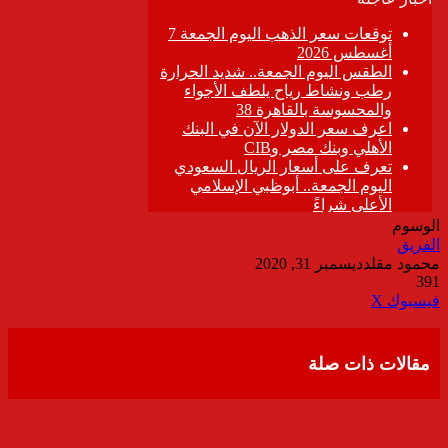
الوسوم
الفريق
محمود مقلد
ديسمبر 31, 2020
391
ڤايبر
طباعة
تيلقرام
واتساب
مشاركة
فيسبوك
‫X
عبر
البريد
مقالات ذات صلة