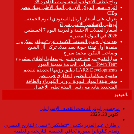
بالفيديو
ماجستير ابوغزاله تحت القصف الإسرائيلى
أكتوبر 20, 2025
د.طارق عبد العزيز يكتب : “نتفليكس” تسىء للتاريخ المصرى
وتقدم كيلوباترا بصورة تُجافي الحقيقة التاريخية والعلمية