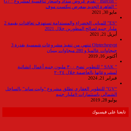
” marcon ” تقدم عروض سداد وأسعار تنافسية لمشروع ” G7
” القاهرة الجديد بمعرض نيكست موف
مايو 30, 2021
“ES” للمبانى الخضراء والمستدامة تستهدف تعاقدات بقيمة 2
مليار جنيه لصالح المطورين خلال 2021
أبريل 21, 2021
Olptechegypt تنتهي من تنفيذ مشروعات شمسية بقدرة 3
جيجاوات عالميا و 280 ميجاوات ببنبان
أكتوبر 16, 2019
” SAK ” للتطوير تضخ ٣٠٠ مليون جنيه أعمال انشائية
لمشروعاتها بالعاصمة خلال ٢٠٢٤
فبراير 21, 2024
“GV” للتطوير العقاري تطلق مشروع “وايت ساند” بالساحل
الشمالي باستثمارات 9مليار جنيه
يوليو 28, 2019
تابعنا على فيسبوك