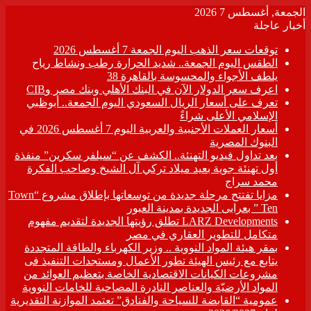
الجمعة, أغسطس 7 2026
أخبار عاجلة
توقعات سعر الذهب اليوم الجمعة 7 أغسطس 2026
الطقس اليوم الجمعة.. شديد الحرارة رطب ونشاط رياح
يلطف الأجواء والمحسوسة بالقاهرة 38
اعرف سعر الدولار الآن في البنك الأهلي وبنك مصر وCIB
تعرف على أسعار الريال السعودي اليوم الجمعة.. أبوظبي
الإسلامي الأعلى شراءً
أسعار العملات الأجنبية والعربية اليوم 7 أغسطس 2026 في
البنوك المصرية
بعد تداول فيديو التهنئة.. الكشف عن “سيلفر سكرين” منفذة
أول تهنئة جوية بعيد ميلاد تركي آل الشيخ وصاحب الفكرة
محمد سراج
مزايا تفتتح مرحلة جديدة من توسعاتها بإطلاق مشروع “Town
Ten ” بعرابى الجديدة بمدينة العبور
LARZ Developments تطلق رؤيتها الجديدة لتقديم مفهوم
متكامل للتطوير العقاري في مصر
بمقر هيئة المواد النووية .. وزير الكهرباء والطاقة المتجددة
يتابع مع رئيس الهيئة تطور الأعمال ومستجدات التنفيذ فى
مشروعات الكيانات الاقتصادية الخاصة بتعظيم العوائد من
المواد الأرضيّة والعناصر النادرة المصاحبة للخامات النووية
عمومية “القابضة للسياحة والفنادق” تعتمد الموازنة التقديرية