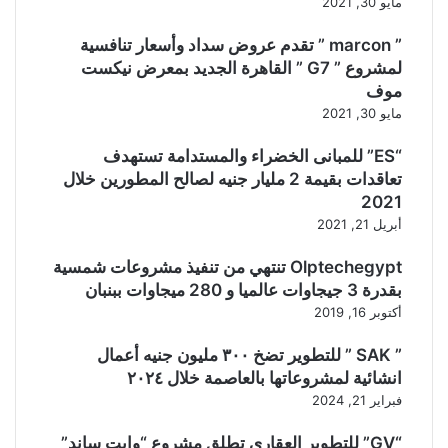
مايو 30, 2021
” marcon ” تقدم عروض سداد وأسعار تنافسية
لمشروع ” G7 ” القاهرة الجديد بمعرض نيكست
موف
مايو 30, 2021
“ES” للمبانى الخضراء والمستدامة تستهدف
تعاقدات بقيمة 2 مليار جنيه لصالح المطورين خلال
2021
أبريل 21, 2021
Olptechegypt تنتهي من تنفيذ مشروعات شمسية
بقدرة 3 جيجاوات عالميا و 280 ميجاوات ببنبان
أكتوبر 16, 2019
” SAK ” للتطوير تضخ ٣٠٠ مليون جنيه أعمال
انشائية لمشروعاتها بالعاصمة خلال ٢٠٢٤
فبراير 21, 2024
“GV” للتطوير العقاري تطلق مشروع “وايت ساند”