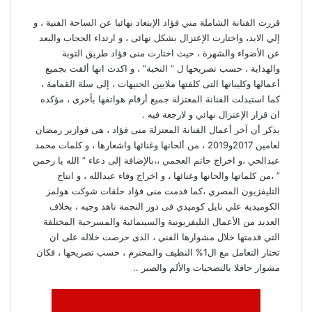
قررت الفنانة الشاملة مني فؤاد الإبتعاد نهائيا عن الساحة الفنية ، و
إلي الابد، واختارت الإعتزال بشكل نهائى ، و ارتداء الحجاب والبعد
عن الأضواء والشهرة ، حيث اختارت منى فؤاد طريق التوبة
والهداية ، حسب تصريحها ل ” النخبة” ، و اكدت انها ألقت بجميع
أعمالها وكليباتها التى كلفتها ملايين الجنيهات ، إلى سلة القمامة ،
كما استبدلت الفنانة المعتزلة جميع أرقام هواتفها بأخرى ، مؤكده
ان قرار الإعتزال نهائي و لارجعة فيه .
يذكر أن آخر أعمال الفنانة المعتزلة منى فؤاد ، هى فوازير رمضان
لعامين 2017و2019 ، من ألحانها وغنائها واشعارها ، و كلمات محمد
عبدالحي ،و اخراج حاتم العجمي ،،بالإضافة إلى دعاء ” الله يا رحمن
” ،من كلماتها والحانها وغنائها ، و اخراج وفاء عبدالله ، و انتاج
التليفزيون المصري ،كما قدمت منى فؤاد حلقات شوكت هولمز
الكوميدية علي نايل كوميدي فى دور النجمة ناهد وجيه ، بخلاف
العديد من الأعمال التليفزيونية والسينمائية والمسرحية المختلفة
التي قدمتها خلال مشوارها الفني ، الذى حرصت خلاله على ان
تختار التعامل مع ال1% النظيف والمحترم ، حسب تصريحها ، فكان
مشوار حافلا بالتضحيات والألم والصبر ..