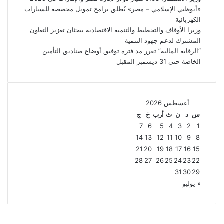
«أبوظبي الإسلامي – مصر» يُطلق برامج تمويل مخصصة للسيارات
الكهربائية
وزيرا الأوقاف والتخطيط والتنمية الاقتصادية يبحثان تعزيز التعاون
المشترك لدعم جهود التنمية
“الرقابة المالية” تقرر مد فترة توفيق أوضاع صناديق التأمين
الخاصة حتى 31 ديسمبر المقبل
أغسطس 2026
س
د
ن
ث
أرب
خ
ج
7
6
5
4
3
2
1
14
13
12
11
10
9
8
21
20
19
18
17
16
15
28
27
26
25
24
23
22
31
30
29
« يوليو