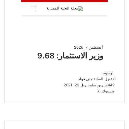
الوسوم
الإعتزل
الفنانة منى فؤاد
449
شيرين سامى
أبريل 29, 2021
ڤايبر
واتساب
تيلقرام
طباعة
مشاركة
فيسبوك
‫X
عبر
البريد