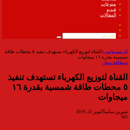
منوعات
فيديو
المقالات
فيسبوك
ملخص
الموقع
بحث
RSS
عن
الرئيسية
/
توب
/
القناة لتوزيع الكهرباء تستهدف تنفيذ ٥ محطات طاقة
شمسية بقدرة ١٦ ميجاوات
توب
طاقة ونقل
القناة لتوزيع الكهرباء تستهدف تنفيذ
٥ محطات طاقة شمسية بقدرة ١٦
ميجاوات
شيرين سامى
أكتوبر 21, 2019
565