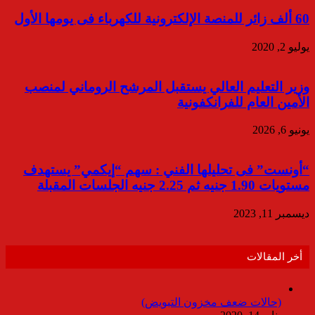
60 ألف زائر للمنصة الإلكترونية للكهرباء فى يومها الأول
يوليو 2, 2020
وزير التعليم العالي يستقبل المرشح الروماني لمنصب
الأمين العام للفرانكفونية
يونيو 6, 2026
“أونست” فى تحليلها الفني : سهم “إيكمي” يستهدف
مستويات 1.90 جنيه ثم 2.25 جنيه الجلسات المقبلة
ديسمبر 11, 2023
أخر المقالات
(حالات ضعف مخزون التبويض)