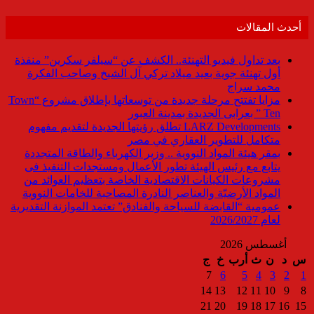
أحدث المقالات
بعد تداول فيديو التهنئة.. الكشف عن “سيلفر سكرين” منفذة
أول تهنئة جوية بعيد ميلاد تركي آل الشيخ وصاحب الفكرة
محمد سراج
مزايا تفتتح مرحلة جديدة من توسعاتها بإطلاق مشروع “Town
Ten ” بعرابى الجديدة بمدينة العبور
LARZ Developments تطلق رؤيتها الجديدة لتقديم مفهوم
متكامل للتطوير العقاري في مصر
بمقر هيئة المواد النووية .. وزير الكهرباء والطاقة المتجددة
يتابع مع رئيس الهيئة تطور الأعمال ومستجدات التنفيذ فى
مشروعات الكيانات الاقتصادية الخاصة بتعظيم العوائد من
المواد الأرضيّة والعناصر النادرة المصاحبة للخامات النووية
عمومية “القابضة للسياحة والفنادق” تعتمد الموازنة التقديرية
لعام 2026/2027
أغسطس 2026
س
د
ن
ث
أرب
خ
ج
7
6
5
4
3
2
1
14
13
12
11
10
9
8
21
20
19
18
17
16
15