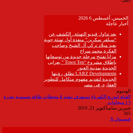
الوسوم
القناة لتوزيع الكهرباء تستهدف تنفيذ ٥ محطات طاقة شمسية بقدرة
١٦ ميجاوات
شيرين سامى
أكتوبر 21, 2019
565
ڤايبر
طباعة
تيلقرام
واتساب
مشاركة
فيسبوك
‫X
عبر
البريد