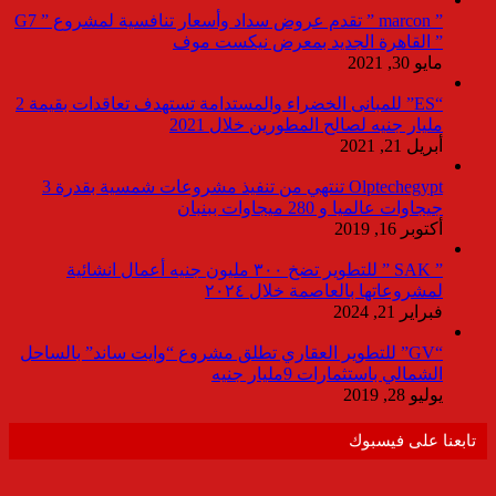
” marcon ” تقدم عروض سداد وأسعار تنافسية لمشروع ” G7
” القاهرة الجديد بمعرض نيكست موف
مايو 30, 2021
“ES” للمبانى الخضراء والمستدامة تستهدف تعاقدات بقيمة 2
مليار جنيه لصالح المطورين خلال 2021
أبريل 21, 2021
Olptechegypt تنتهي من تنفيذ مشروعات شمسية بقدرة 3
جيجاوات عالميا و 280 ميجاوات ببنبان
أكتوبر 16, 2019
” SAK ” للتطوير تضخ ٣٠٠ مليون جنيه أعمال انشائية
لمشروعاتها بالعاصمة خلال ٢٠٢٤
فبراير 21, 2024
“GV” للتطوير العقاري تطلق مشروع “وايت ساند” بالساحل
الشمالي باستثمارات 9مليار جنيه
يوليو 28, 2019
تابعنا على فيسبوك