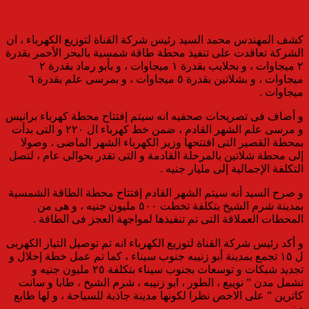
كشف المهندس محمد السيد رئيس شركة القناة لتوزيع الكهرباء ، ان
الشركة تعاقدت على تنفيذ محطة طاقة شمسية بالبحر الأحمر بقدرة
٢ ميجاوات ، و بحلايب بقدرة ١ ميجاوات ، و بأبو رماد بقدرة ٢
ميجاوات ، و بشلاتين بقدرة ٥ ميجاوات ، و بمرسى علم بقدرة ٦
ميجاوات .
و أضاف فى تصريحات صحفيه انه سيتم إفتتاح محطة كهرباء برانيس
و مرسى علم الشهر القادم ، ضمن خط كهرباء ال ٢٢٠ و التى بدأت
بمحطة القصير التى افتتحها وزير الكهرباء الشهر الماضى ، وصولا
إلى محطة شلاتين بالمرحلة القادمة و التى تقدر بحوالى عام ، لتصل
التكلفة الإجمالية إلى مليار جنيه .
و صرح السيد أنه سيتم الشهر القادم إفتتاح محطة الطاقة الشمسية
بمدينة شرم الشيخ بتكلفة تخطت ٥٠٠ مليون جنيه ، و هى من
المحطات العملاقة التى تم تنفيذها لمواجهة العجز فى الطاقة .
و أكد رئيس شركة القناة لتوزيع الكهرباء انه تم توصيل التيار الكهربى
ل ١٥ تجمع بمدينة أبو زنيبه جنوب سيناء ، كما تم عمل خطة إحلال و
تجديد شبكات و توسعات بجنوب سيناء بتكلفة ٢٥ مليون جنيه و
تشمل مدن ” نويبع ، الطور ، ابو زنيبه ، شرم الشيخ ، طابا و سانت
كاترين ” على الاخص نظرا لكونها مدينة جاذبة للسياحة ، و لها طابع
دينى .