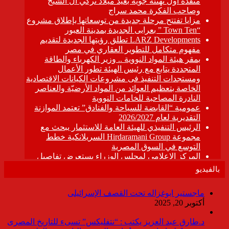
بالفيديو
ماجستير ابوغزاله تحت القصف الإسرائيلى
أكتوبر 20, 2025
د.طارق عبد العزيز يكتب : “نتفليكس” تسىء للتاريخ المصرى