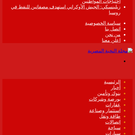
احتياجات المواطنين
زيلينسكي: الجيش الأوكراني استهدف مصفاتين للنفط في
روسيا
سياسة الخصوصية
اتصل بنا
من نحن
اعلن معنا
القائمة
الرئيسية
أخبار
بنوك وتأمين
بورصة وشركات
عقارات
استثمار وصناعة
طاقة ونقل
إتصالات
سياحة
سيارات