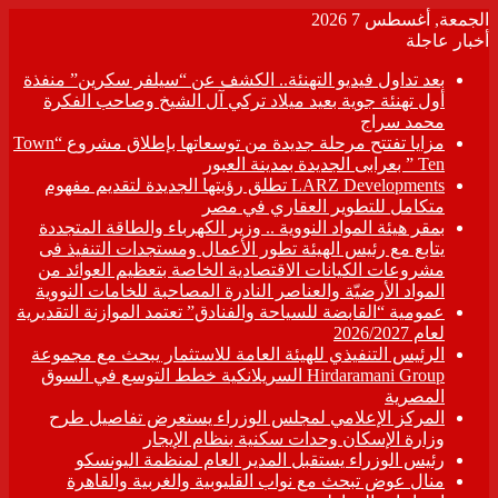
الجمعة, أغسطس 7 2026
أخبار عاجلة
بعد تداول فيديو التهنئة.. الكشف عن “سيلفر سكرين” منفذة
أول تهنئة جوية بعيد ميلاد تركي آل الشيخ وصاحب الفكرة
محمد سراج
مزايا تفتتح مرحلة جديدة من توسعاتها بإطلاق مشروع “Town
Ten ” بعرابى الجديدة بمدينة العبور
LARZ Developments تطلق رؤيتها الجديدة لتقديم مفهوم
متكامل للتطوير العقاري في مصر
بمقر هيئة المواد النووية .. وزير الكهرباء والطاقة المتجددة
يتابع مع رئيس الهيئة تطور الأعمال ومستجدات التنفيذ فى
مشروعات الكيانات الاقتصادية الخاصة بتعظيم العوائد من
المواد الأرضيّة والعناصر النادرة المصاحبة للخامات النووية
عمومية “القابضة للسياحة والفنادق” تعتمد الموازنة التقديرية
لعام 2026/2027
الرئيس التنفيذي للهيئة العامة للاستثمار يبحث مع مجموعة
Hirdaramani Group السريلانكية خطط التوسع في السوق
المصرية
المركز الإعلامي لمجلس الوزراء يستعرض تفاصيل طرح
وزارة الإسكان وحدات سكنية بنظام الإيجار
رئيس الوزراء يستقبل المدير العام لمنظمة اليونسكو
منال عوض تبحث مع نواب القليوبية والغربية والقاهرة