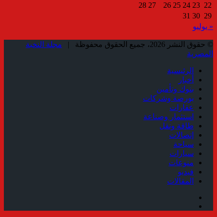
28
27
26
25
24
23
22
31
30
29
« يوليو
© حقوق النشر 2026، جميع الحقوق محفوظة |
مجلة النخبة
المصرية
الرئيسية
أخبار
بنوك وتأمين
بورصة وشركات
عقارات
استثمار وصناعة
طاقة ونقل
إتصالات
سياحة
سيارات
منوعات
فيديو
المقالات
فيسبوك
ملخص
الموقع