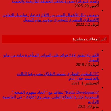
وتقدم كيلوباترا بصورة تُجافي الحقيقة التاريخية والعلمية
أكتوبر 20, 2025
جمعية رجال الأعمال المصريين الأفارقة تعلن تفاصيل التعاون
الاقتصادي المصري النيجيري بمؤتمر مايو المقبل
أبريل 12, 2022
أكثر المقالات مشاهدة
الكهرباء تطبق ١٧٪ فوائد على الفواتير المتأخرة بداية من مايو
المقبل
أبريل 13, 2019
UC للتطوير العقارى تستعد لاطلاق مشروعها الثالث
بالعاصمة خلال أيام
أغسطس 1, 2021
“Radix Development” تتعاقد مع ” اتحاد مفهوم الصحة ”
السعودية لإدارة القطاع الطبى بمشروع “Agile ” فى العاصمة
الإدارية
مايو 30, 2021