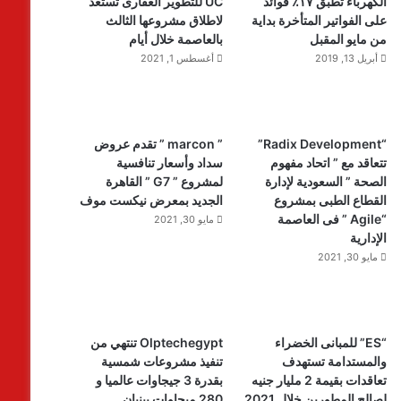
الكهرباء تطبق ١٧٪ فوائد
UC للتطوير العقارى تستعد
على الفواتير المتأخرة بداية
لاطلاق مشروعها الثالث
من مايو المقبل
بالعاصمة خلال أيام
أبريل 13, 2019
أغسطس 1, 2021
“Radix Development”
” marcon ” تقدم عروض
تتعاقد مع ” اتحاد مفهوم
سداد وأسعار تنافسية
الصحة ” السعودية لإدارة
لمشروع ” G7 ” القاهرة
القطاع الطبى بمشروع
الجديد بمعرض نيكست موف
“Agile ” فى العاصمة
مايو 30, 2021
الإدارية
مايو 30, 2021
“ES” للمبانى الخضراء
Olptechegypt تنتهي من
والمستدامة تستهدف
تنفيذ مشروعات شمسية
تعاقدات بقيمة 2 مليار جنيه
بقدرة 3 جيجاوات عالميا و
لصالح المطورين خلال 2021
280 ميجاوات ببنبان