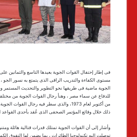
فى إطار إحتفال القوات الجوية بعيدها التاسع والثمانين 
مستوى الكفاءة والتدريب الراقى الذى يتمتع به نسور الجو 
الجوية ماضية فى طريقها نحو التطوير والتحديث المستمر وذلك 
للدفاع عن سماء مصر ، وهنأ رجال القوات الجوية من مختلف
من أكتوبر لعام 1973، والذى سطر فيه رجال الق
ذلك خلال وقائع المؤتمر الصحفى الذى عُقد بأحدى القواعد ال
وأشار إلى أن القوات الجوية تمتلك قدرات قتالية هائلة وم
توصلت إليه تكنولوجيا الطائرات ، بما يضمن لها التفوق ال