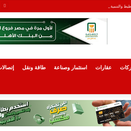
طيط والتنمية الاقتصادية يبحثان تعزيز التعاون المشترك لدعم جهود التنمية
كات
عقارات
استثمار وصناعة
طاقة ونقل
إتصالا