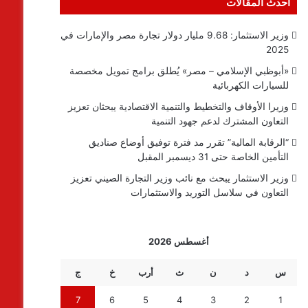
أحدث المقالات
وزير الاستثمار: 9.68 مليار دولار تجارة مصر والإمارات في
2025
«أبوظبي الإسلامي – مصر» يُطلق برامج تمويل مخصصة
للسيارات الكهربائية
وزيرا الأوقاف والتخطيط والتنمية الاقتصادية يبحثان تعزيز
التعاون المشترك لدعم جهود التنمية
“الرقابة المالية” تقرر مد فترة توفيق أوضاع صناديق
التأمين الخاصة حتى 31 ديسمبر المقبل
وزير الاستثمار يبحث مع نائب وزير التجارة الصيني تعزيز
التعاون في سلاسل التوريد والاستثمارات
أغسطس 2026
س
د
ن
ث
أرب
خ
ج
7
6
5
4
3
2
1