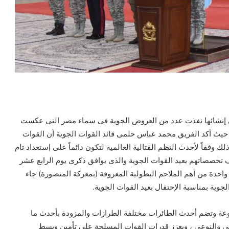
على إنشائها نفذت عدد من العروض الجوية فى سماء مصر التى عكست
، حيث أكد الفريق محمد عباس حلمى قائد القوات الجوية أن القوات
وفقاً لأحدث النظم القتالية العالمية لتكون دائماً على إستعداد تام
 تخصصاتهم بعيد القوات الجوية والذى يوافق ذكرى يوم الرابع عشر
وات الجوية واحدة من أهم الملاحم البطولية المعروفة (بمعركة المنصورة) جاء
جوية بمناسبة الإحتفال بعيد القوات الجوية.
تنوعة وتضم أحدث الطائرات مختلفة الطرازات والمزودة بأحدث ما
كمى والنوعى ، ويعزز قدرات القوات المسلحة على تأمين وبسط