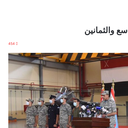
سع والثمانين
454