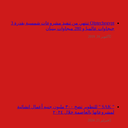
Olptechegypt تنتهي من تنفيذ مشروعات شمسية بقدرة 3
جيجاوات عالميا و 280 ميجاوات ببنبان
أكتوبر 16, 2019
” SAK ” للتطوير تضخ ٣٠٠ مليون جنيه أعمال انشائية
لمشروعاتها بالعاصمة خلال ٢٠٢٤
فبراير 21, 2024