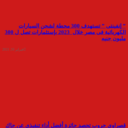
” إنفينتى ” تستهدف 300 محطة لشحن السيارات
الكهربائية فى مصر خلال 2023 بإستثمارات تصل ل 300
مليون جنيه
فبراير 10, 2021
قصراوي جروب تحصد جائزة أفضل أداء تنفيذي عن جاك