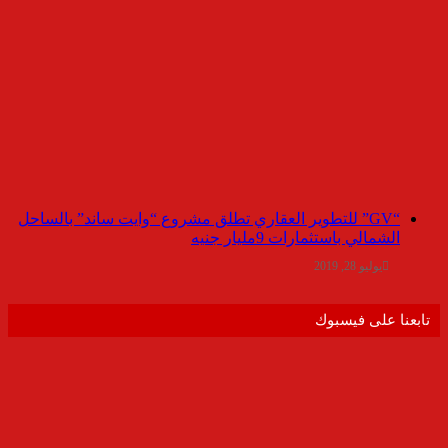
“GV” للتطوير العقاري تطلق مشروع “وايت ساند” بالساحل
الشمالي باستثمارات 9مليار جنيه
يوليو 28, 2019
تابعنا على فيسبوك