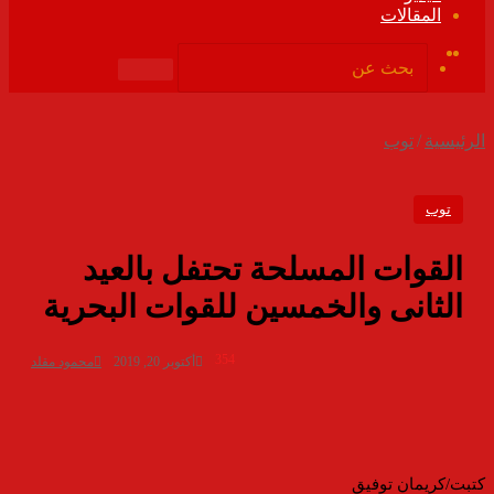
المقالات
ملخص
فيسبوك
الموقع
بحث
RSS
عن
الرئيسية
/
توب
توب
القوات المسلحة تحتفل بالعيد
الثانى والخمسين للقوات البحرية
354
أكتوبر 20, 2019
محمود مقلد
كتبت/كريمان توفيق