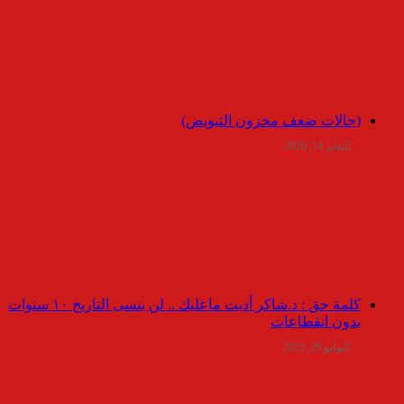
(حالات ضعف مخزون التبويض)
يناير 14, 2020
كلمة حق : د.شاكر أديت ماعليك .. لن ينسى التاريخ ١٠ سنوات
بدون انقطاعات
يوليو 29, 2023