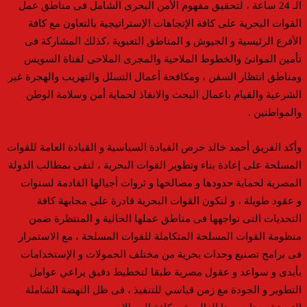
الـ 24 ساعة ، لتحقيق مفهوم الأمن البحرى الشامل فى مناطق عمل
القوات البحرية على كافة الإتجاهات الإستراتيجية بالتعاون مع كافة
الأفرع الرئيسية و الجيوش و المناطق التعبوية ،كذلك المشاركة فى
تأمين الموانئ والخطوط الملاحية والمجرى الملاحى لقناة السويس
ومناطق انتظار السفن ، ومكافحة أعمال التسلل والتهريب والهجرة غير
الشرعية والقيام باعمال البحث والانقاذ لحماية أمن وسلامة الوطن
والمواطنين .
وأكد الفريق أحمد خالد حرص القيادة السياسية و القيادة العامة للقوات
المسلحة على إعادة بناء وتطوير القوات البحرية ، لتفى بمطالب الدولة
المصرية لحماية حدودها و مصالحها و ثروات أجيالها القادمة لسنوات
و عقود طويلة ، و لتكون القوات البحرية قادرة على مجابهة كافة
التحديات التى تواجهها فى مناطق عملها الحالية و المنتظرة ضمن
منظومة القوات المسلحة المتكاملة للقوات المسلحة ، مع الاستمرار
فى برامج تصنيع وحدات بحرية من مختلف الحمولات و الإستخدامات
بأيدى و سواعد و عقول مصرية طبقا لتخطيط دقيق يراعي عوامل
التطوير و الجودة مع زمن قياسي للتنفيذ ، فى ظل النهضة الشاملة