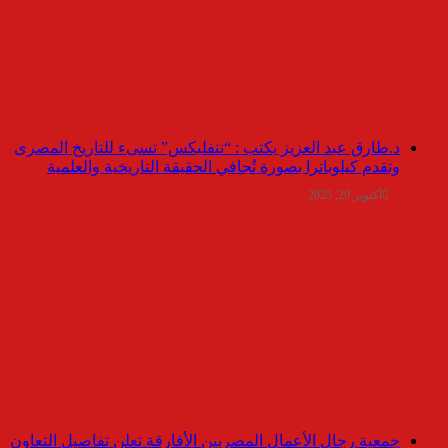
د.طارق عبد العزيز يكتب : “نتفليكس” تسىء للتاريخ المصرى
وتقدم كيلوباترا بصورة تُجافي الحقيقة التاريخية والعلمية
أكتوبر 20, 2025
جمعية رجال الأعمال المصريين الأفارقة تعلن تفاصيل التعاون