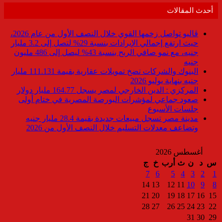
أحدث المقالات
ڤاليو تواصل زخمها القوي خلال النصف الأول من عام 2026،
حيث ارتفع إجمالي الإيرادات بنسبة 29% لتصل إلى 3.2 مليار
جنيه، مع نمو صافي الربح بنسبة 43% ليصل إلى 486 مليون
جنيه
البنوك والشركات تضخ تمويلات عقارية بقيمة 111.131 مليار
جنيه بنهاية يوليو 2026
المركزي : الدين الخارجي لمصر يسجل 164.77 مليار دولار
صعود جماعي لمؤشرات البورصة المصرية في ختام أولى
جلسات الأسبوع
مدينة مصر تسجل مبيعات جديدة بقيمة 28.4 مليار جنيه
وتضاعف معدلات التسليم خلال النصف الأول من 2026
أغسطس 2026
س
د
ن
ث
أرب
خ
ج
7
6
5
4
3
2
1
14
13
12
11
10
9
8
21
20
19
18
17
16
15
28
27
26
25
24
23
22
31
30
29