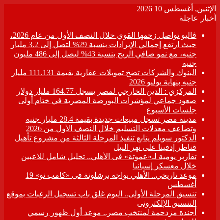
الإثنين, أغسطس 10 2026
أخبار عاجلة
ڤاليو تواصل زخمها القوي خلال النصف الأول من عام 2026،
حيث ارتفع إجمالي الإيرادات بنسبة 29% لتصل إلى 3.2 مليار
جنيه، مع نمو صافي الربح بنسبة 43% ليصل إلى 486 مليون
جنيه
البنوك والشركات تضخ تمويلات عقارية بقيمة 111.131 مليار
جنيه بنهاية يوليو 2026
المركزي : الدين الخارجي لمصر يسجل 164.77 مليار دولار
صعود جماعي لمؤشرات البورصة المصرية في ختام أولى
جلسات الأسبوع
مدينة مصر تسجل مبيعات جديدة بقيمة 28.4 مليار جنيه
وتضاعف معدلات التسليم خلال النصف الأول من 2026
الدكتور سويلم يتابع تنفيذ المرحلة الثالثة من مشروع تأهيل
قناطر إدفينا على نهر النيل
تقارير يومية لـ«عموتة» فى الأهلي.. تحليل شامل للاعبين
خلال معسكر إسبانيا
موعد تاريخي.. الأهلي يواجه برشلونة فى «كامب نو» 19
أغسطس
تنسيق المرحلة الأولى.. اليوم غلق باب تسجيل الرغبات بموقع
التنسيق الإلكترونى
أجندة مزدحمة لمنتخب مصر.. موعد أول ظهور رسمي