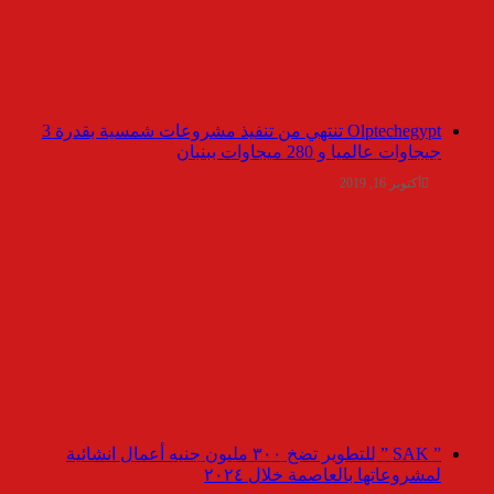
Olptechegypt تنتهي من تنفيذ مشروعات شمسية بقدرة 3
جيجاوات عالميا و 280 ميجاوات ببنبان
أكتوبر 16, 2019
” SAK ” للتطوير تضخ ٣٠٠ مليون جنيه أعمال انشائية
لمشروعاتها بالعاصمة خلال ٢٠٢٤