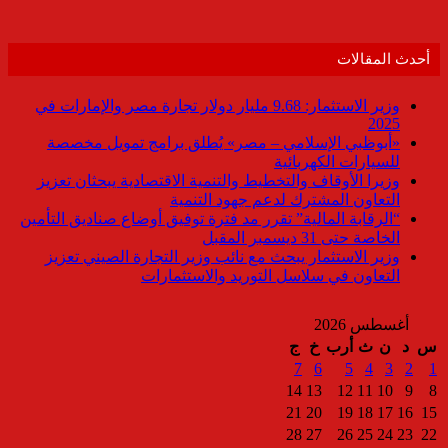
أحدث المقالات
وزير الاستثمار: 9.68 مليار دولار تجارة مصر والإمارات في
2025
«أبوظبي الإسلامي – مصر» يُطلق برامج تمويل مخصصة
للسيارات الكهربائية
وزيرا الأوقاف والتخطيط والتنمية الاقتصادية يبحثان تعزيز
التعاون المشترك لدعم جهود التنمية
“الرقابة المالية” تقرر مد فترة توفيق أوضاع صناديق التأمين
الخاصة حتى 31 ديسمبر المقبل
وزير الاستثمار يبحث مع نائب وزير التجارة الصيني تعزيز
التعاون في سلاسل التوريد والاستثمارات
أغسطس 2026
س
د
ن
ث
أرب
خ
ج
7
6
5
4
3
2
1
14
13
12
11
10
9
8
21
20
19
18
17
16
15
28
27
26
25
24
23
22