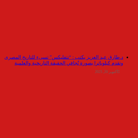
د.طارق عبد العزيز يكتب : “نتفليكس” تسىء للتاريخ المصرى
وتقدم كيلوباترا بصورة تُجافي الحقيقة التاريخية والعلمية
أكتوبر 20, 2025