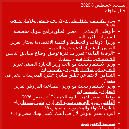
السبت, أغسطس 8 2026
أخبار عاجلة
وزير الاستثمار: 9.68 مليار دولار تجارة مصر والإمارات في
2025
«أبوظبي الإسلامي – مصر» يُطلق برامج تمويل مخصصة
للسيارات الكهربائية
وزيرا الأوقاف والتخطيط والتنمية الاقتصادية يبحثان تعزيز
التعاون المشترك لدعم جهود التنمية
“الرقابة المالية” تقرر مد فترة توفيق أوضاع صناديق التأمين
الخاصة حتى 31 ديسمبر المقبل
وزير الاستثمار يبحث مع نائب وزير التجارة الصيني تعزيز
التعاون في سلاسل التوريد والاستثمارات
التضامن الاجتماعي تطلق مبادرة “بكرة المدرسة .. الخير في
مصر”
وزير الاستثمار يبحث مع وزير الصناعية البرازيلي تعزيز
التجارة والاستثمارات
توقعات سعر الذهب اليوم الجمعة 7 أغسطس 2026
الطقس اليوم الجمعة.. شديد الحرارة رطب ونشاط رياح
يلطف الأجواء والمحسوسة بالقاهرة 38
اعرف سعر الدولار الآن في البنك الأهلي وبنك مصر وCIB
سياسة الخصوصية
اتصل بنا