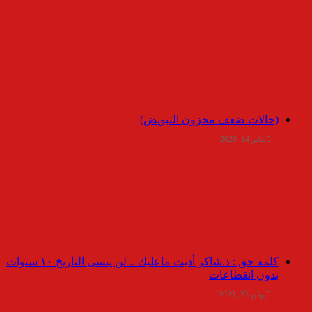
(حالات ضعف مخزون التبويض)
يناير 14, 2020
كلمة حق : د.شاكر أديت ماعليك .. لن ينسى التاريخ ١٠ سنوات
بدون انقطاعات
يوليو 29, 2023