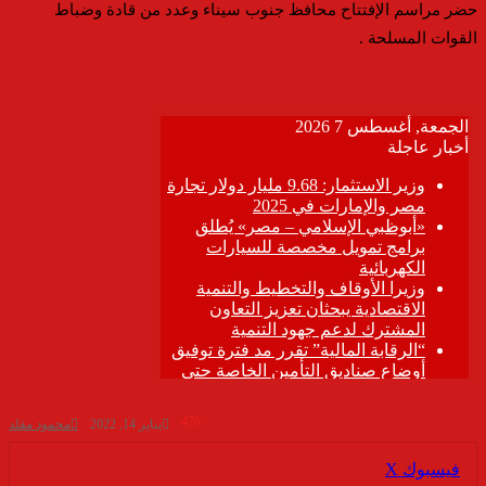
حضر مراسم الإفتتاح محافظ جنوب سيناء وعدد من قادة وضباط
القوات المسلحة .
476
يناير 14, 2022
محمود مقلد
ڤايبر
طباعة
تيلقرام
واتساب
مشاركة
فيسبوك
‫X