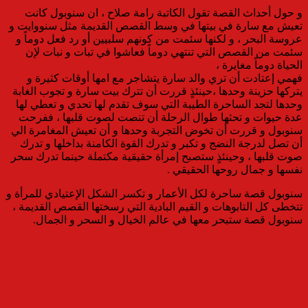
و حول أحداث القصة تقول الكاتبة رامة صلاح ، ان سنوبول كانت
تعيش مع سارة في بيتها في وسط القصص القديمة مثل سنووايت و
عروسة البحر ، و لكنها سئمت من كونهم سلبيين أو رد فعل دوماً و
سئمت من القصص التي تنتهي دوماً فعاشوا في تبات و نبات لإن
الحياة دوماً مغايرة ،
فهمي إعتادت أن تري والد سارة يتشاجر مع امها أوقات كثيرة و
يتركها حزينة وحدها ،حينئذٍ قررت أن تترك بيت سارة و تجوب الغابة
وحدها لتجد الساحرة الطيبة التي سوف تقدم لها تحدي و تعطي لها
عدة حيوات و تحثها طوال الرحلة أن تنصت لصوت قلبها ، ففرحت
سنوبول و قررت أن تخوض التجربة وحدها و أن تعيش المغامرة الي
أن تصل لدرجة النضج و تكبر و تدرك القوة الكامنة بداخلها و تدرك
صوت قلبها ، وحينئذٍ ستصبح إمرأة حقيقية مكتملة حينما تدرك سحر
نفسها و جمال روحها الحقيقي .
سنوبول قصة ساحرة لكل الأعمار و تكسر الشكل الإعتيادي للمرأة و
تتخطى كل التابوهات و القيم البادية التي رسختها القصص القديمة ،
سنوبول قصة ستبحر معها في عالم الخيال و السحر و الجمال.