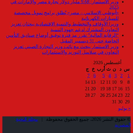
وزير الاستثمار: 9.68 مليار دولار تجارة مصر والإمارات في
2025
«أبوظبي الإسلامي – مصر» يُطلق برامج تمويل مخصصة
للسيارات الكهربائية
وزيرا الأوقاف والتخطيط والتنمية الاقتصادية يبحثان تعزيز
التعاون المشترك لدعم جهود التنمية
“الرقابة المالية” تقرر مد فترة توفيق أوضاع صناديق التأمين
الخاصة حتى 31 ديسمبر المقبل
وزير الاستثمار يبحث مع نائب وزير التجارة الصيني تعزيز
التعاون في سلاسل التوريد والاستثمارات
أغسطس 2026
س
د
ن
ث
أرب
خ
ج
7
6
5
4
3
2
1
14
13
12
11
10
9
8
21
20
19
18
17
16
15
28
27
26
25
24
23
22
31
30
29
« يوليو
© حقوق النشر 2026، جميع الحقوق محفوظة |
مجلة النخبة
المصرية