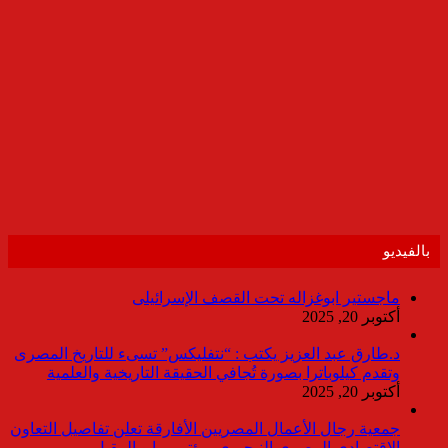
بالفيديو
ماجستير ابوغزاله تحت القصف الإسرائيلى
أكتوبر 20, 2025
د.طارق عبد العزيز يكتب : “نتفليكس” تسىء للتاريخ المصرى
وتقدم كيلوباترا بصورة تُجافي الحقيقة التاريخية والعلمية
أكتوبر 20, 2025
جمعية رجال الأعمال المصريين الأفارقة تعلن تفاصيل التعاون
الاقتصادي المصري النيجيري بمؤتمر مايو المقبل