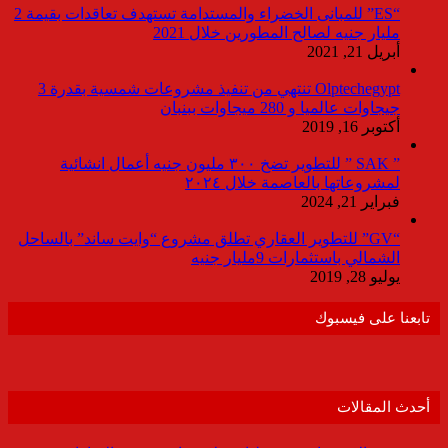
“ES” للمبانى الخضراء والمستدامة تستهدف تعاقدات بقيمة 2
مليار جنيه لصالح المطورين خلال 2021
أبريل 21, 2021
Olptechegypt تنتهي من تنفيذ مشروعات شمسية بقدرة 3
جيجاوات عالميا و 280 ميجاوات ببنبان
أكتوبر 16, 2019
” SAK ” للتطوير تضخ ٣٠٠ مليون جنيه أعمال انشائية
لمشروعاتها بالعاصمة خلال ٢٠٢٤
فبراير 21, 2024
“GV” للتطوير العقاري تطلق مشروع “وايت ساند” بالساحل
الشمالي باستثمارات 9مليار جنيه
يوليو 28, 2019
تابعنا على فيسبوك
أحدث المقالات