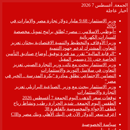
الجمعة, أغسطس 7 2026
أخبار عاجلة
وزير الاستثمار: 9.68 مليار دولار تجارة مصر والإمارات في
2025
«أبوظبي الإسلامي – مصر» يُطلق برامج تمويل مخصصة
للسيارات الكهربائية
وزيرا الأوقاف والتخطيط والتنمية الاقتصادية يبحثان تعزيز
التعاون المشترك لدعم جهود التنمية
“الرقابة المالية” تقرر مد فترة توفيق أوضاع صناديق التأمين
الخاصة حتى 31 ديسمبر المقبل
وزير الاستثمار يبحث مع نائب وزير التجارة الصيني تعزيز
التعاون في سلاسل التوريد والاستثمارات
التضامن الاجتماعي تطلق مبادرة “بكرة المدرسة .. الخير في
مصر”
وزير الاستثمار يبحث مع وزير الصناعية البرازيلي تعزيز
التجارة والاستثمارات
توقعات سعر الذهب اليوم الجمعة 7 أغسطس 2026
الطقس اليوم الجمعة.. شديد الحرارة رطب ونشاط رياح
يلطف الأجواء والمحسوسة بالقاهرة 38
اعرف سعر الدولار الآن في البنك الأهلي وبنك مصر وCIB
سياسة الخصوصية
اتصل بنا