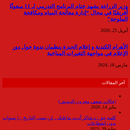
وزير الزراعة يشهد ختام البرنامج التدريبي لـ 11 مبعوثًا
أفريقيًا في مجال “إدارة معالجة المياه ومكافحة
الملوحة”
أبريل 25, 2026
الأهرام الكندية و إعلام الجيزة ينظمان ندوة حول دور
الإعلام في مواجهة التغيرات المناخية
مارس 18, 2024
أخر المقالات
(حالات ضعف مخزون التبويض)
يناير 14, 2020
كلمة حق : د.شاكر أديت ماعليك .. لن ينسى التاريخ ١٠ سنوات
بدون انقطاعات
يوليو 29, 2023