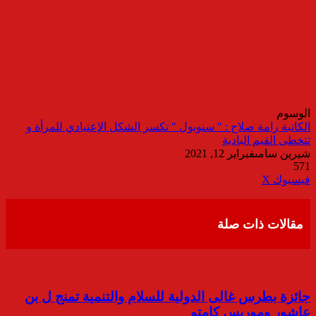
الوسوم
الكاتبة رامة صلاح : " سنوبول " تكسر الشكل الإعتيادي للمرأة و
تتخطى القيم البادية
شيرين سامى
فبراير 12, 2021
571
ڤايبر
طباعة
تيلقرام
واتساب
مشاركة
فيسبوك
‫X
عبر
البريد
مقالات ذات صلة
جائزة بطرس غالى الدولية للسلام والتنمية تمنج ل بن
عاشور وموريس كامتو