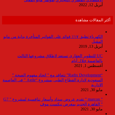
أبريل 12, 2022
أكثر المقالات مشاهدة
الكهرباء تطبق ١٧٪ فوائد على الفواتير المتأخرة بداية من مايو
المقبل
أبريل 13, 2019
UC للتطوير العقارى تستعد لاطلاق مشروعها الثالث
بالعاصمة خلال أيام
أغسطس 1, 2021
“Radix Development” تتعاقد مع ” اتحاد مفهوم الصحة ”
السعودية لإدارة القطاع الطبى بمشروع “Agile ” فى العاصمة
الإدارية
مايو 30, 2021
” marcon ” تقدم عروض سداد وأسعار تنافسية لمشروع ” G7
” القاهرة الجديد بمعرض نيكست موف
مايو 30, 2021