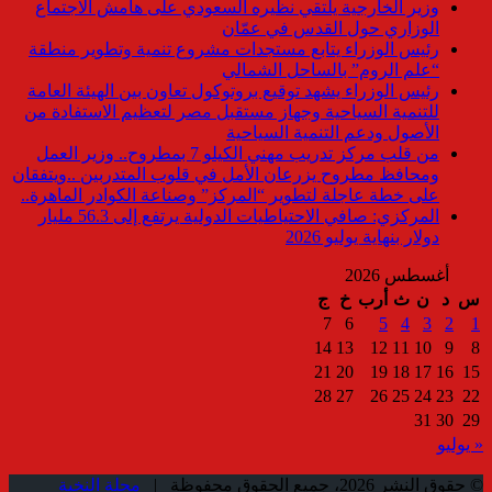
وزير الخارجية يلتقي نظيره السعودي على هامش الاجتماع
الوزاري حول القدس في عمّان
رئيس الوزراء يتابع مستجدات مشروع تنمية وتطوير منطقة
“علم الروم” بالساحل الشمالي
رئيس الوزراء يشهد توقيع بروتوكول تعاون بين الهيئة العامة
للتنمية السياحية وجهاز مستقبل مصر لتعظيم الاستفادة من
الأصول ودعم التنمية السياحية
من قلب مركز تدريب مهني الكيلو 7 بمطروح.. وزير العمل
ومحافظ مطروح يزرعان الأمل في قلوب المتدربين ..ويتفقان
على خطة عاجلة لتطوير “المركز” وصناعة الكوادر الماهرة..
المركزي: صافي الاحتياطيات الدولية يرتفع إلى 56.3 مليار
دولار بنهاية يوليو 2026
أغسطس 2026
س
د
ن
ث
أرب
خ
ج
7
6
5
4
3
2
1
14
13
12
11
10
9
8
21
20
19
18
17
16
15
28
27
26
25
24
23
22
31
30
29
« يوليو
© حقوق النشر 2026، جميع الحقوق محفوظة |
مجلة النخبة