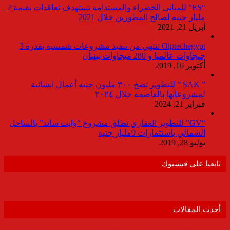
“ES” للمبانى الخضراء والمستدامة تستهدف تعاقدات بقيمة 2
مليار جنيه لصالح المطورين خلال 2021
أبريل 21, 2021
Olptechegypt تنتهي من تنفيذ مشروعات شمسية بقدرة 3
جيجاوات عالميا و 280 ميجاوات ببنبان
أكتوبر 16, 2019
” SAK ” للتطوير تضخ ٣٠٠ مليون جنيه أعمال انشائية
لمشروعاتها بالعاصمة خلال ٢٠٢٤
فبراير 21, 2024
“GV” للتطوير العقاري تطلق مشروع “وايت ساند” بالساحل
الشمالي باستثمارات 9مليار جنيه
يوليو 28, 2019
تابعنا على فيسبوك
أحدث المقالات