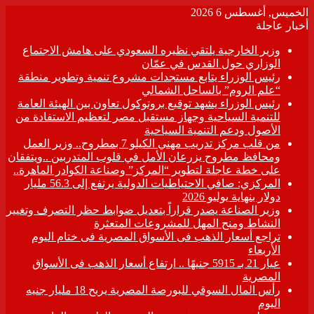
الخميس, أغسطس 6 2026
أخبار عاجلة
وزير الخارجية يلتقي نظيره السعودي على هامش الاجتماع
الوزاري حول القدس في عمّان
رئيس الوزراء يتابع مستجدات مشروع تنمية وتطوير منطقة
“علم الروم” بالساحل الشمالي
رئيس الوزراء يشهد توقيع بروتوكول تعاون بين الهيئة العامة
للتنمية السياحية وجهاز مستقبل مصر لتعظيم الاستفادة من
الأصول ودعم التنمية السياحية
من قلب مركز تدريب مهني الكيلو 7 بمطروح.. وزير العمل
ومحافظ مطروح يزرعان الأمل في قلوب المتدربين ..ويتفقان
على خطة عاجلة لتطوير “المركز” وصناعة الكوادر الماهرة..
المركزي: صافي الاحتياطيات الدولية يرتفع إلى 56.3 مليار
دولار بنهاية يوليو 2026
وزير الصناعة يصدر قراراً بتعديل ضوابط حظر التصرف وتغيير
النشاط ومنح المهل للمشروعات المتعثرة
تراجع أسعار الذهب فى الأسواق المصرية فى ختام اليوم
الأربعاء
عيار 21 بـ 5915 جنيهًا .. ارتفاع أسعار الذهب فى الأسواق
المصرية
رأس المال السوقي للبورصة المصرية يربح 18 مليار جنيه
اليوم