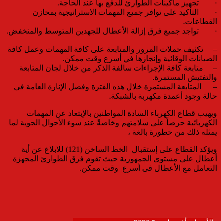
· تجهيز ماكينات الطوارئ للدفع بها عند الحاجة.
· التأكيد على توافر جميع المهمات الاستراتيجية بمخازن
القطاعات.
· تواجد جميع فرق إزالة الأعطال للجهدين المتوسط والمنخفض.
– تكثيف حملات المرور والمتابعة على كافة المهمات وعمل كافة
الصيانات الوقائية وإنجازها في أسرع وقت ممكن.
– متابعة كافة الإجراءات سالفة الذكر من خلال لجان المتابعة
والتفتيش المستمرة.
– المتابعة المستمرة خلال هذه الفترة وفصل الإنارة العامة في
حالة وجود أعمدة مكهربة بالشبكة.
ويهيب قطاع الكهرباء السادة المواطنين بالإبتعاد عن المهمات
الكهربائية حرصاً على سلامتهم وخاصةً عند سوء الأحوال الجوية لما
يمثله ذلك من خطورة بالغة ،
ويؤكد القطاع على إستقبال الخط الساخن (121) للابلاغ عن أية
أعطال على مستوى الجمهورية حيث تقوم فرق الطوارئ المجهزة
التعامل مع الأعطال فى أسرع وقت ممكن.