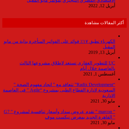
الاقتصادي المصري النيجيري بمؤتمر مايو المقبل
أبريل 12, 2022
أكثر المقالات مشاهدة
الكهرباء تطبق ١٧٪ فوائد على الفواتير المتأخرة بداية من مايو
المقبل
أبريل 13, 2019
UC للتطوير العقارى تستعد لاطلاق مشروعها الثالث
بالعاصمة خلال أيام
أغسطس 1, 2021
“Radix Development” تتعاقد مع ” اتحاد مفهوم الصحة ”
السعودية لإدارة القطاع الطبى بمشروع “Agile ” فى العاصمة
الإدارية
مايو 30, 2021
” marcon ” تقدم عروض سداد وأسعار تنافسية لمشروع ” G7
” القاهرة الجديد بمعرض نيكست موف
مايو 30, 2021