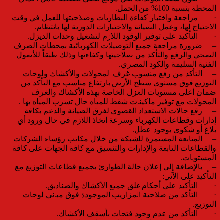
المحطة بنسبة 100% من الحمل.
· مراجعة واختبار كفاءة البطاريات وصلاحيتها للعمل في وقت
الاحتياج لها، وعمل الصيانة والاختبارات الدورية لها بانتظام.
· التأكيد على توفير الوقود اللازم لتشغيل وحدات الديزل.
– ضرورة مراجعة جميع التوصيلات الكهربائية بمحطات الصرف
الصحي والرفع والتأكد من صلاحيتها وكفاءتها وذلك طبقاً للأصول
الفنية السليمة والكود المصري.
– التأكد من رفع منسوب غرف المحولات والأكشاك ولوحات
التوزيع فوق مستوى سطح الأرض بارتفاع مناسب مع التأكد من
ضمان أعلى مستويات العزل الخاصة بهذه الأكشاك والغرف
المحولات مع توفير ماكينات شفط للمياه حال تسرب المياه بها .
– رفع حالات الاستعداد القصوى لفرق الصيانة والدعم بكافة
إدارات وقطاعات الكهرباء وسرعة اتخاذ اللازم في حال ورود أي
بلاغ أو شكوى بوجود عطل.
– المتابعة المستمرة للشبكة من خلال مكاتب رؤساء الشركات
والقطاعات التابعة والإدارات والتنسيق مع كافة الجهات على كافة
المستويات.
– بالإضافة إلى إعلان حالة الطوارئ بجميع قطاعات التوزيع مع
التأكيد على الآتي:
· التأكيد على أحكام غلق جميع الأكشاك والصناديق.
· التأكد من صلاحية المزاريب الموجودة فوق مباني لوحات
التوزيع.
· التأكد من عدم وجود فتحات بأسقف الأكشاك.