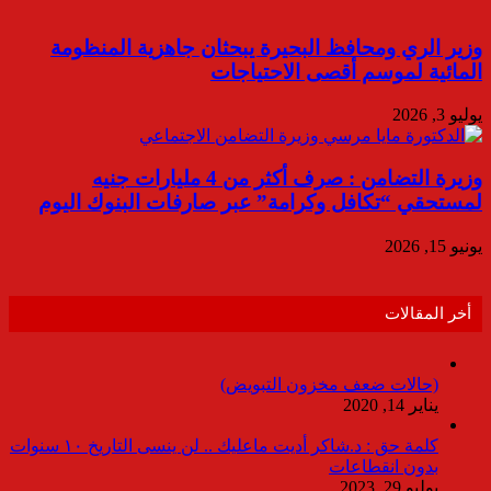
وزير الري ومحافظ البحيرة يبحثان جاهزية المنظومة
المائية لموسم أقصى الاحتياجات
يوليو 3, 2026
وزيرة التضامن : صرف أكثر من 4 مليارات جنيه
لمستحقي “تكافل وكرامة” عبر صارفات البنوك اليوم
يونيو 15, 2026
أخر المقالات
(حالات ضعف مخزون التبويض)
يناير 14, 2020
كلمة حق : د.شاكر أديت ماعليك .. لن ينسى التاريخ ١٠ سنوات
بدون انقطاعات
يوليو 29, 2023