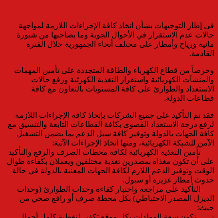
في إطار التوجيهات بشأن اتخاذ كافة الإجراءات اللازمة لمواجهة
حالات عدم الاستقرار في الأحوال الجوية وما يصاحبها من شبورة
مائية ورياح وأمطار على مختلف أنحاء الجمهورية خلال الفترة
القادمة.
وحرصاً من قطاع الكهرباء والطاقة المتجددة على تأمين المهمات
والمنشآت الكهربائية واستقرار التغذية الكهرئية ورفع حالات
الاستعداد والطوارئ على كافة المستويات بالتعاون مع كافة
قطاعات الدولة.
فقد تم التأكيد على جميع الشركات بإتخاذ كافة الإجراءات اللازمة
لرفع درجة الاستعداد القصوى بكافة القطاعات التابعة والتنسيق مع
كافة الجهات بالدولة وتوفير كافة سبل الدعم بما يضمن التشغيل
الآمن للشبكة الكهربائية، ومنها اتخاذ الإجراءات الآتية:
– تأمين التغذية الكهربائية لكافة محطات الصرف والرفع والتأكيد
على أن تكون مغذاه بمصدرين تغذية مختلفين ويعملان بكفاءة طوال
الوقت وتوفير الدعم اللازم لكافة الجهات المعنية بالدولة في حالة
حدوث أمطار غزيرة أو سيول.
– التأكيد على مراجعة واختبار كفاءة وحدات الطوارئ (وحدات
الديزل المصدر الاحتياطي) بكل محطة صرف أو رافع صحي من
حيث:
· تكون سعة المولدات بكل موقع تكفي لتغطية كامل أحمال