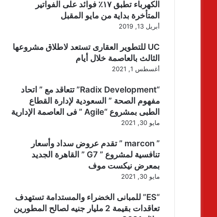
الكهرباء تطبق ١٧٪ فوائد على الفواتير
المتأخرة بداية من مايو المقبل
أبريل 13, 2019
UC للتطوير العقارى تستعد لاطلاق مشروعها
الثالث بالعاصمة خلال أيام
أغسطس 1, 2021
“Radix Development” تتعاقد مع ” اتحاد
مفهوم الصحة ” السعودية لإدارة القطاع
الطبى بمشروع “Agile ” فى العاصمة الإدارية
مايو 30, 2021
” marcon ” تقدم عروض سداد وأسعار
تنافسية لمشروع ” G7 ” القاهرة الجديد
بمعرض نيكست موف
مايو 30, 2021
“ES” للمبانى الخضراء والمستدامة تستهدف
تعاقدات بقيمة 2 مليار جنيه لصالح المطورين