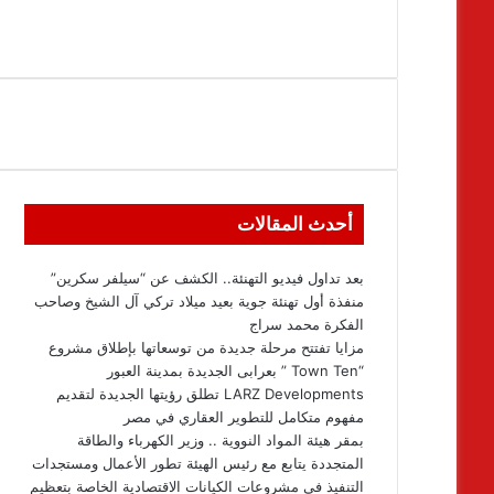
أحدث المقالات
بعد تداول فيديو التهنئة.. الكشف عن “سيلفر سكرين”
منفذة أول تهنئة جوية بعيد ميلاد تركي آل الشيخ وصاحب
الفكرة محمد سراج
مزايا تفتتح مرحلة جديدة من توسعاتها بإطلاق مشروع
“Town Ten ” بعرابى الجديدة بمدينة العبور
LARZ Developments تطلق رؤيتها الجديدة لتقديم
مفهوم متكامل للتطوير العقاري في مصر
بمقر هيئة المواد النووية .. وزير الكهرباء والطاقة
المتجددة يتابع مع رئيس الهيئة تطور الأعمال ومستجدات
التنفيذ فى مشروعات الكيانات الاقتصادية الخاصة بتعظيم