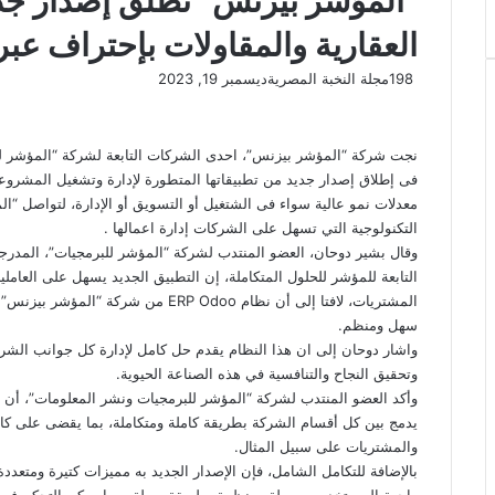
“المؤشر بيزنس” تطلق إصدار جد
العقارية والمقاولات بإحتراف عبر نظام o
198
مجلة النخبة المصرية
ديسمبر 19, 2023
نجت شركة “المؤشر بيزنس”، احدى الشركات التابعة لشركة “المؤشر لل
فى إطلاق إصدار جديد من تطبيقاتها المتطورة لإدارة وتشغيل المشرو
معدلات نمو عالية سواء فى الشتغيل أو التسويق أو الإدارة، لتواصل “
التكنولوجية التي تسهل على الشركات إدارة اعمالها .
وقال بشير دوحان، العضو المنتدب لشركة “المؤشر للبرمجيات”، المدرجة
التابعة للمؤشر للحلول المتكاملة، إن التطبيق الجديد يسهل على العاملي
المشتريات، لافتا إلى أن نظام ERP Odoo
سهل ومنظم.
واشار دوحان إلى ان هذا النظام يقدم حل كامل لإدارة كل جوانب الشركة
وتحقيق النجاح والتنافسية في هذه الصناعة الحيوية.
وأكد العضو المنتدب لشركة “المؤشر للبرمجيات ونشر المعلومات”، أن من
يدمج بين كل أقسام الشركة بطريقة كاملة ومتكاملة، بما يقضى على كا
والمشتريات على سبيل المثال.
بالإضافة للتكامل الشامل، فإن الإصدار الجديد به مميزات كتيرة ومتعددة
واجهة المستخدم مبسطة ومنظمة بطريقة سهلة، مما يمكن التحكم فى 