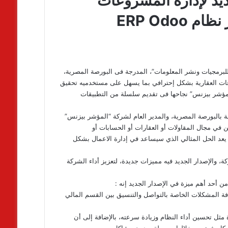
يد لإدارة المشروعات
ERP Odo
برمجيات ونشر المعلومات”، المدرجة فى البورصة المصرية،
عات العقارية بشكل إحترافي بما يسهل على مستخدميه تحقيق
المؤشر بيزنس” نجاحها فى تقديم سلسلة من التطبيقات
 بالبورصة المصرية، والمدير العام لشركة “المؤشر بيزنس”
ن في مجال المقاولات أو العقارات أو الحسابات أو
 من شركة “المؤشر بيزنس” يعد الحل المثالي الذي سيساعد في إدارة الاعمال بشكل
، والإصدار الجديد فيه مميزات جديدة، لتعزيز أداء الشركة
 أحد أهم ميزة في الإصدار الجديد إنه :
فة المشكلات الخاصة بالتواصل والتنسيق بين القسم المالي
 مثل تحسين أداء النظام وزيادة سرعته، بالإضافة إلى أن
كل شئ من خلالها بسهولة وبدون مشاكل.