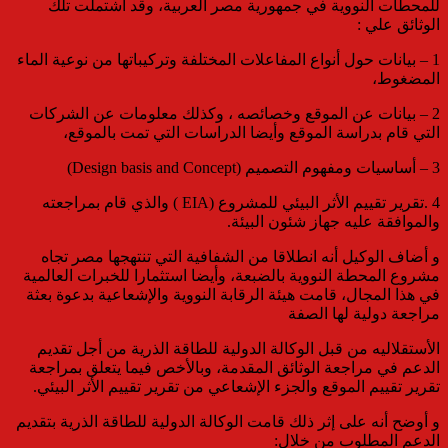
للمحطات النووية في جمهورية مصر العربية، وقد اشتملت تلك
الوثائق علي :
1 – بيانات حول أنواع المفاعلات المختلفة وتركيباتها من نوعية الماء
المضغوط،
2 – بيانات عن الموقع وخصائصه ، وكذلك معلومات عن الشركات
التي قام بدراسة الموقع وأيضا الدراسات التي تمت بالموقع،
3 – أساسيات ومفهوم التصميم (Design basis and Concept)
4 .تقرير تقييم الأثر البيئي للمشروع (EIA ) والذي قام بمراجعته
والموافقة عليه جهاز شئون البيئة.
و أضاف الوكيل أنه انطلاقا من الشفافية التي تنتهجها مصر تجاه
مشروع المحطة النووية بالضبعة، وأيضا استثمارا للخبرات العالمية
في هذا المجال، قامت هيئة الرقابة النووية والإشعاعية بدعوة بعثة
مراجعة دولية لها الصفة
الأستقلاليه من قبل الوكالة الدولية للطاقة الذرية من أجل تقديم
الدعم في مراجعة الوثائق المقدمة، وبالأخص فيما يتعلق بمراجعة
تقرير تقييم الموقع والجزء الإشعاعي من تقرير تقييم الأثر البيئي.
و أوضح أنه على إثر ذلك قامت الوكالة الدولية للطاقة الذرية بتقديم
الدعم المطلوب من خلال: