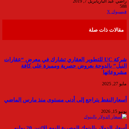
راضي عبد الباري
أبريل 7, 2019
588
ڤايبر
طباعة
تيلقرام
واتساب
مشاركة
فيسبوك
‫X
عبر
البريد
مقالات ذات صلة
شركة UC للتطوير العقاري تشارك في معرض “عقارات
النيل” بالدوحة بعروض حصرية ومميزة على كافة
مشروعاتها
مايو 27, 2025
أسعارالنفط يتراجع إلى أدنى مستوى منذ مارس الماضي
يونيو 15, 2026
أسعار الدولار بالبنوك المصرية اليوم الإثنين 20 يوليو