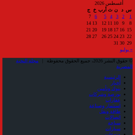
أغسطس 2026
س
د
ن
ث
أرب
خ
ج
7
6
5
4
3
2
1
14
13
12
11
10
9
8
21
20
19
18
17
16
15
28
27
26
25
24
23
22
31
30
29
« يوليو
© حقوق النشر 2026، جميع الحقوق محفوظة |
مجلة النخبة
المصرية
الرئيسية
أخبار
بنوك وتأمين
بورصة وشركات
عقارات
استثمار وصناعة
طاقة ونقل
إتصالات
سياحة
سيارات
منوعات