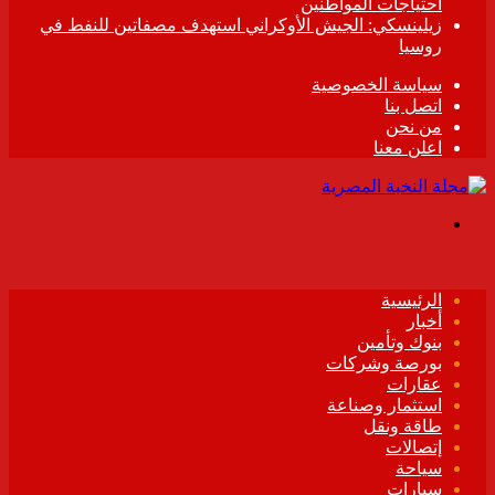
احتياجات المواطنين
زيلينسكي: الجيش الأوكراني استهدف مصفاتين للنفط في
روسيا
سياسة الخصوصية
اتصل بنا
من نحن
اعلن معنا
القائمة
الرئيسية
أخبار
بنوك وتأمين
بورصة وشركات
عقارات
استثمار وصناعة
طاقة ونقل
إتصالات
سياحة
سيارات