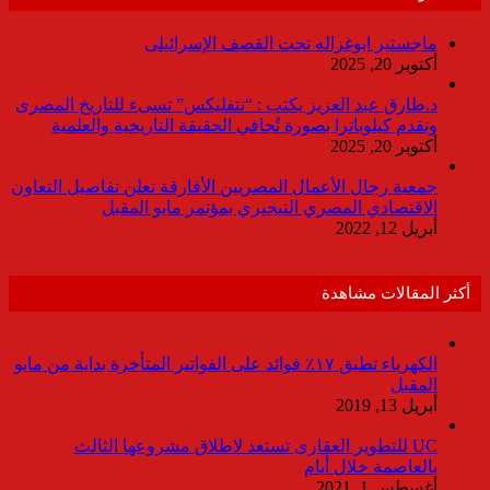
ماجستير ابوغزاله تحت القصف الإسرائيلى
أكتوبر 20, 2025
د.طارق عبد العزيز يكتب : “نتفليكس” تسىء للتاريخ المصرى
وتقدم كيلوباترا بصورة تُجافي الحقيقة التاريخية والعلمية
أكتوبر 20, 2025
جمعية رجال الأعمال المصريين الأفارقة تعلن تفاصيل التعاون
الاقتصادي المصري النيجيري بمؤتمر مايو المقبل
أبريل 12, 2022
أكثر المقالات مشاهدة
الكهرباء تطبق ١٧٪ فوائد على الفواتير المتأخرة بداية من مايو
المقبل
أبريل 13, 2019
UC للتطوير العقارى تستعد لاطلاق مشروعها الثالث
بالعاصمة خلال أيام
أغسطس 1, 2021