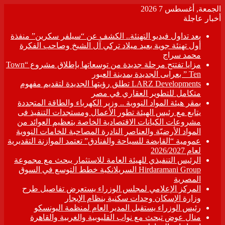
الجمعة, أغسطس 7 2026
أخبار عاجلة
بعد تداول فيديو التهنئة.. الكشف عن “سيلفر سكرين” منفذة
أول تهنئة جوية بعيد ميلاد تركي آل الشيخ وصاحب الفكرة
محمد سراج
مزايا تفتتح مرحلة جديدة من توسعاتها بإطلاق مشروع “Town
Ten ” بعرابى الجديدة بمدينة العبور
LARZ Developments تطلق رؤيتها الجديدة لتقديم مفهوم
متكامل للتطوير العقاري في مصر
بمقر هيئة المواد النووية .. وزير الكهرباء والطاقة المتجددة
يتابع مع رئيس الهيئة تطور الأعمال ومستجدات التنفيذ فى
مشروعات الكيانات الاقتصادية الخاصة بتعظيم العوائد من
المواد الأرضيّة والعناصر النادرة المصاحبة للخامات النووية
عمومية “القابضة للسياحة والفنادق” تعتمد الموازنة التقديرية
لعام 2026/2027
الرئيس التنفيذي للهيئة العامة للاستثمار يبحث مع مجموعة
Hirdaramani Group السريلانكية خطط التوسع في السوق
المصرية
المركز الإعلامي لمجلس الوزراء يستعرض تفاصيل طرح
وزارة الإسكان وحدات سكنية بنظام الإيجار
رئيس الوزراء يستقبل المدير العام لمنظمة اليونسكو
منال عوض تبحث مع نواب القليوبية والغربية والقاهرة