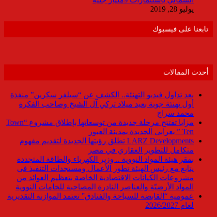
يوليو 28, 2019
تابعنا على فيسبوك
أحدث المقالات
بعد تداول فيديو التهنئة.. الكشف عن “سيلفر سكرين” منفذة
أول تهنئة جوية بعيد ميلاد تركي آل الشيخ وصاحب الفكرة
محمد سراج
مزايا تفتتح مرحلة جديدة من توسعاتها بإطلاق مشروع “Town
Ten ” بعرابى الجديدة بمدينة العبور
LARZ Developments تطلق رؤيتها الجديدة لتقديم مفهوم
متكامل للتطوير العقاري في مصر
بمقر هيئة المواد النووية .. وزير الكهرباء والطاقة المتجددة
يتابع مع رئيس الهيئة تطور الأعمال ومستجدات التنفيذ فى
مشروعات الكيانات الاقتصادية الخاصة بتعظيم العوائد من
المواد الأرضيّة والعناصر النادرة المصاحبة للخامات النووية
عمومية “القابضة للسياحة والفنادق” تعتمد الموازنة التقديرية
لعام 2026/2027