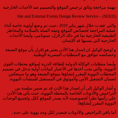
مهمة مراجعة وثائق ترخيص الموقع والتصميم ضد الأحداث الخارجية
Site and External Events Design Review Service – (SEED)
والتي عقدت خلال شهر يناير 2019 ،حيث تم وضع أولوية خاصة أثناء
عملية المراجعة لخصائص الموقع وثيقة الصلة بالسلامة والمخاطر
الطبيعية الخارجية بما في ذلك الزلازل، تسونامي، وأيضا الأحداث
الخارجية التي يسببها قد الإنسان.
و اوضح الوكيل ان إصدار هذا الأذن يعتبر هو إقرار بأن موقع الضبعة
وخصائصه تتوافق مع المتطلبات المصرية الوطنية
وأيضا متطلبات الوكالة الدولية للطاقة الذرية لمواقع محطات القوى
النووية، والتي يجب أخذها في الأعتبار كبيانات أولية تدخل في تصميم
المحطات النووية المقرر إنشاؤها بموقع الضبعة وهو ما سينعكس
لضمان التشغيل الآمن والموثوق في المستقبل للمنشآت النووية.
و أشار الوكيل إلى أن إصدار هذا الإذن قد تم ضمن سلسة من
التراخيص والأذونات الخاصة بالمحطة النووية، حيث يأتي هذا الأذن
علي رأسها نظرا لخصوصيته لأنه يصدر للموقع ككل ولجميع الوحدات
النووية المقرر إنشاؤها،
أما باقي التراخيص والأذونات فتصدر لكل وحد نووية على حدة .