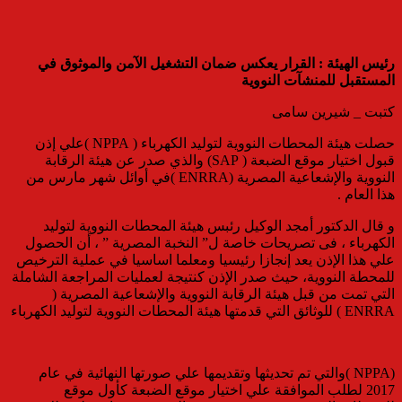
رئيس الهيئة : القرار يعكس ضمان التشغيل الآمن والموثوق في
المستقبل للمنشآت النووية
كتبت _ شيرين سامى
حصلت هيئة المحطات النووية لتوليد الكهرباء ( NPPA )علي إذن
قبول اختيار موقع الضبعة ( SAP) والذي صدر عن هيئة الرقابة
النووية والإشعاعية المصرية (ENRRA )في أوائل شهر مارس من
هذا العام .
و قال الدكتور أمجد الوكيل رئبس هيئة المحطات النووية لتوليد
الكهرباء ، فى تصريحات خاصة ل” النخبة المصرية ” ، أن الحصول
علي هذا الإذن يعد إنجازا رئيسيا ومعلما اساسيا في عملية الترخيص
للمحطة النووية، حيث صدر الإذن كنتيجة لعمليات المراجعة الشاملة
التي تمت من قبل هيئة الرقابة النووية والإشعاعية المصرية (
ENRRA ) للوثائق التي قدمتها هيئة المحطات النووية لتوليد الكهرباء
(NPPA )والتي تم تحديثها وتقديمها علي صورتها النهائية في عام
2017 لطلب الموافقة علي اختيار موقع الضبعة كأول موقع