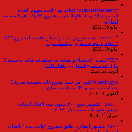
“Radix Development” تتعاقد مع ” اتحاد مفهوم الصحة ”
السعودية لإدارة القطاع الطبى بمشروع “Agile ” فى العاصمة
الإدارية
مايو 30, 2021
” marcon ” تقدم عروض سداد وأسعار تنافسية لمشروع ” G7
” القاهرة الجديد بمعرض نيكست موف
مايو 30, 2021
“ES” للمبانى الخضراء والمستدامة تستهدف تعاقدات بقيمة 2
مليار جنيه لصالح المطورين خلال 2021
أبريل 21, 2021
Olptechegypt تنتهي من تنفيذ مشروعات شمسية بقدرة 3
جيجاوات عالميا و 280 ميجاوات ببنبان
أكتوبر 16, 2019
” SAK ” للتطوير تضخ ٣٠٠ مليون جنيه أعمال انشائية
لمشروعاتها بالعاصمة خلال ٢٠٢٤
فبراير 21, 2024
“GV” للتطوير العقاري تطلق مشروع “وايت ساند” بالساحل
الشمالي باستثمارات 9مليار جنيه