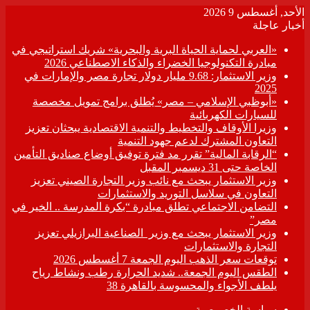
الأحد, أغسطس 9 2026
أخبار عاجلة
«العربي لحماية الحياة البرية والبحرية» شريك استراتيجي في
مبادرة التكنولوجيا الخضراء والذكاء الاصطناعي 2026
وزير الاستثمار: 9.68 مليار دولار تجارة مصر والإمارات في
2025
«أبوظبي الإسلامي – مصر» يُطلق برامج تمويل مخصصة
للسيارات الكهربائية
وزيرا الأوقاف والتخطيط والتنمية الاقتصادية يبحثان تعزيز
التعاون المشترك لدعم جهود التنمية
“الرقابة المالية” تقرر مد فترة توفيق أوضاع صناديق التأمين
الخاصة حتى 31 ديسمبر المقبل
وزير الاستثمار يبحث مع نائب وزير التجارة الصيني تعزيز
التعاون في سلاسل التوريد والاستثمارات
التضامن الاجتماعي تطلق مبادرة “بكرة المدرسة .. الخير في
مصر”
وزير الاستثمار يبحث مع وزير الصناعية البرازيلي تعزيز
التجارة والاستثمارات
توقعات سعر الذهب اليوم الجمعة 7 أغسطس 2026
الطقس اليوم الجمعة.. شديد الحرارة رطب ونشاط رياح
يلطف الأجواء والمحسوسة بالقاهرة 38
سياسة الخصوصية