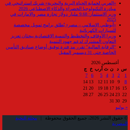
«العربي لحماية الحياة البرية والبحرية» شريك استراتيجي في
مبادرة التكنولوجيا الخضراء والذكاء الاصطناعي 2026
وزير الاستثمار: 9.68 مليار دولار تجارة مصر والإمارات في
2025
«أبوظبي الإسلامي – مصر» يُطلق برامج تمويل مخصصة
للسيارات الكهربائية
وزيرا الأوقاف والتخطيط والتنمية الاقتصادية يبحثان تعزيز
التعاون المشترك لدعم جهود التنمية
“الرقابة المالية” تقرر مد فترة توفيق أوضاع صناديق التأمين
الخاصة حتى 31 ديسمبر المقبل
أغسطس 2026
س
د
ن
ث
أرب
خ
ج
7
6
5
4
3
2
1
14
13
12
11
10
9
8
21
20
19
18
17
16
15
28
27
26
25
24
23
22
31
30
29
« يوليو
© حقوق النشر 2026، جميع الحقوق محفوظة |
مجلة النخبة
المصرية