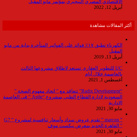
الاقتصادي المصري النيجيري بمؤتمر مايو المقبل
أبريل 12, 2022
أكثر المقالات مشاهدة
الكهرباء تطبق ١٧٪ فوائد على الفواتير المتأخرة بداية من مايو
المقبل
أبريل 13, 2019
UC للتطوير العقارى تستعد لاطلاق مشروعها الثالث
بالعاصمة خلال أيام
أغسطس 1, 2021
“Radix Development” تتعاقد مع ” اتحاد مفهوم الصحة ”
السعودية لإدارة القطاع الطبى بمشروع “Agile ” فى العاصمة
الإدارية
مايو 30, 2021
” marcon ” تقدم عروض سداد وأسعار تنافسية لمشروع ” G7
” القاهرة الجديد بمعرض نيكست موف
مايو 30, 2021