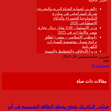
شيرين سامى
سبتمبر 26, 2024
186
ڤايبر
طباعة
تيلقرام
واتساب
مشاركة
فيسبوك
‫X
عبر
البريد
مقالات ذات صلة
شنايدر إليكتريك تفتتح محطة الطاقة الشمسية فى أبو