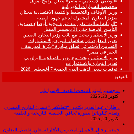
بالفيديو
ماجستير ابوغزاله تحت القصف الإسرائيلى
أكتوبر 20, 2025
د.طارق عبد العزيز يكتب : “نتفليكس” تسىء للتاريخ المصرى
وتقدم كيلوباترا بصورة تُجافي الحقيقة التاريخية والعلمية
أكتوبر 20, 2025
جمعية رجال الأعمال المصريين الأفارقة تعلن تفاصيل التعاون