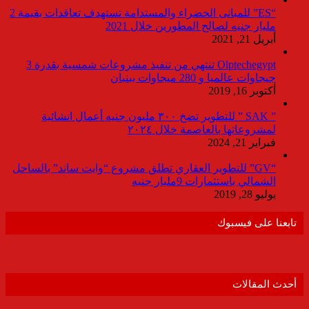
“ES” للمبانى الخضراء والمستدامة تستهدف تعاقدات بقيمة 2
مليار جنيه لصالح المطورين خلال 2021
أبريل 21, 2021
Olptechegypt تنتهي من تنفيذ مشروعات شمسية بقدرة 3
جيجاوات عالميا و 280 ميجاوات ببنبان
أكتوبر 16, 2019
” SAK ” للتطوير تضخ ٣٠٠ مليون جنيه أعمال انشائية
لمشروعاتها بالعاصمة خلال ٢٠٢٤
فبراير 21, 2024
“GV” للتطوير العقاري تطلق مشروع “وايت ساند” بالساحل
الشمالي باستثمارات 9مليار جنيه
يوليو 28, 2019
تابعنا على فيسبوك
أحدث المقالات