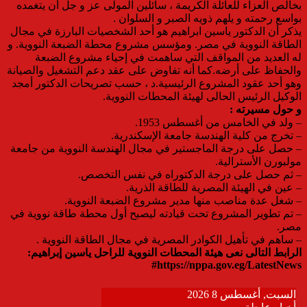
بخالص العزاء للعائلة الكريمة ، سائلين المولى عز و جل أن يتغمده
بواسع رحمته و يلهم ذويه الصبر و السلوان .
يذكر أن الدكتور ياسين ابراهيم هو أحد الشخصيات البارزة في مجال
الطاقة النووية في مصر. ومؤسس مشروع محطة الضبعة النووية. و
له العديد من المواقف التي ساهمت في إحياء مشروع الضبعة
والحفاظ على أرضه.كما أنه تفاوض على عقد دعم التشغيل والصيانة
وهو أحد عقود المشروع الرئيسية.د ، حسب تصريحات الدكتور أمجد
الوكيل الرئيس الحالى لهيئة المحطات النووية.
و حول مسيرته :
– ولد في الخامس من أغسطس 1953.
– تخرج من كلية الهندسة جامعة الإسكندرية.
– حصل على درجة الماجستير في مجال الهندسة النووية من جامعة
مولبورن الأسترالية.
– ثم حصل على درجة الدكتوراه في نفس التخصص.
– عين في الهيئة المصرية للطاقة الذرية.
– شغل عدة مناصب منها مدير مشروع الضبعة النووية.
– تم تطوير المشروع تحت قيادته ليصبح أول محطة طاقة نووية في
مصر.
– ساهم في تأهيل الكوادر المصرية في مجال الطاقة النووية .
الرابط التالى نعى هيئة المحطات النووية للراحل ياسين إبراهيم:
https://nppa.gov.eg/LatestNews#