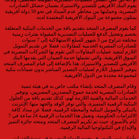
يقوم البنك الأفريقي للتصدير والاستيراد بضمان حصائل الصادرات
المصرية، وحمايتها من مخاطر عدم السداد في نحو 50 دولة أفريقية
يمثلون مجموعة من البنوك الأفريقية المعتمدة لديه.
كما يقوم المصرف المتحد بتقديم باقة من الخدمات البنكية المتعلقة
بخصم وتعجيل الدفع للعمليات التصديرية المقبولة بفترات زمنية
مختلفة تتراوح من 3 شهور للسلع الاستهلاكية إلى 7 سنوات
للصادرات المصرية الخدمية كمقاولات، فضلا عن تقديم التمويل
اللازم لتنفيذ عمليات المقاولات التي تقوم بها الشركات المصرية في
السوق الأفريقية، والتي تشملها خدمة الضمان التي يقدمها البنك
الأفريقي للتصدير والاستيراد، هذا بالإضافة إلى قيام المصرف المتحد
بتوفير التمويل اللازم لعمليات التصدير المباشر بدون ضمانات بنكية
لمجموعة محددة من الدول الأفريقية.
وقام المصرف المتحد بإنشاء مكتب خاص به في هيئة تنمية
الصادرات المصرية لخدمة جموع المصدرين المصريين، وتوفير
الخدمات المالية والفنية اللازمة لهم، كذلك تقديم باقة من الحلول
البنكية الرقمية المتميزة، والتي توفر الوقد والجهد منها: الإنترنت
بالنبكي والموبيل البنكية والمحظة الرقمية، فضلا عن سداد كافة
الالتزامات الحكومية، وتعمل هذا الخدمات الرقمية 24 ساعة في 7
أيام بالأسبوع، حيث تم تكريم المصرف المتحد ومنحه جائزة التميز
والإبداع في التكنولوجيا المالية الرقمية.
وأشاد رئيس المصرف بجهود الدولة المصرية في تنمية القدرات