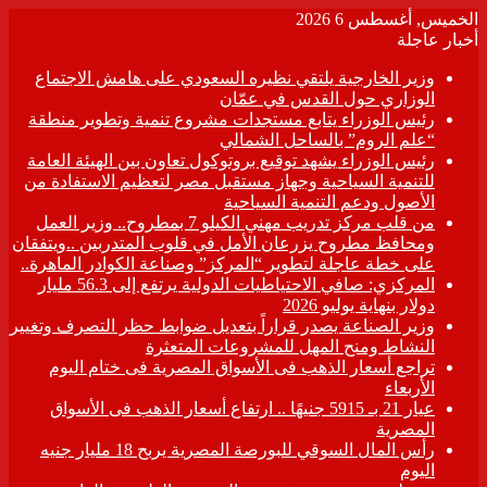
الخميس, أغسطس 6 2026
أخبار عاجلة
وزير الخارجية يلتقي نظيره السعودي على هامش الاجتماع
الوزاري حول القدس في عمّان
رئيس الوزراء يتابع مستجدات مشروع تنمية وتطوير منطقة
“علم الروم” بالساحل الشمالي
رئيس الوزراء يشهد توقيع بروتوكول تعاون بين الهيئة العامة
للتنمية السياحية وجهاز مستقبل مصر لتعظيم الاستفادة من
الأصول ودعم التنمية السياحية
من قلب مركز تدريب مهني الكيلو 7 بمطروح.. وزير العمل
ومحافظ مطروح يزرعان الأمل في قلوب المتدربين ..ويتفقان
على خطة عاجلة لتطوير “المركز” وصناعة الكوادر الماهرة..
المركزي: صافي الاحتياطيات الدولية يرتفع إلى 56.3 مليار
دولار بنهاية يوليو 2026
وزير الصناعة يصدر قراراً بتعديل ضوابط حظر التصرف وتغيير
النشاط ومنح المهل للمشروعات المتعثرة
تراجع أسعار الذهب فى الأسواق المصرية فى ختام اليوم
الأربعاء
عيار 21 بـ 5915 جنيهًا .. ارتفاع أسعار الذهب فى الأسواق
المصرية
رأس المال السوقي للبورصة المصرية يربح 18 مليار جنيه
اليوم