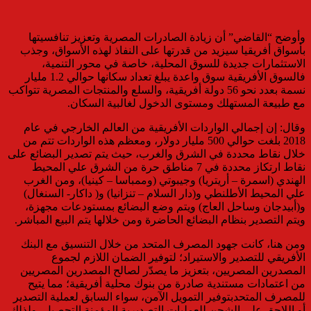
وأوضح “القاضي” أن زيادة الصادرات المصرية وتعزيز تنافسيتها
بأسواق أفريقيا سيزيد من قدرتها على النفاذ لهذه الأسواق، وجذب
الاستثمارات جديدة للسوق المحلية، خاصة في محور التنمية،
فالسوق الأفريقية سوق واعدة يبلغ تعداد سكانها حوالي 1.2 مليار
نسمة بعدد نحو 56 دولة أفريقية، والسلع والمنتجات المصرية تتواكب
مع طبيعة المستهلك ومستوى الدخول لغالبية السكان.
وقال: إن إجمالي الواردات الأفريقية من العالم الخارجي في عام
2018 بلغت حوالي 500 مليار دولار، ومعظم هذه الواردات تتم من
خلال نقاط محددة في الشرق والغرب، حيث يتم تصدير البضائع على
نقاط ارتكاز محددة في 7 مناطق حرة من الشرق علي المحيط
الهندي (اسمرة – أريتريا) وجيبوتي (وممباسا – كينيا)، ومن الغرب
علي المحيط الأطلنطي و(دار السلام – تنزانيا) و( داكار- السنغال)
و(أبيدجان وساحل العاج) ويتم وضع البضائع بمستودعات مجهزة،
ويتم التصدير بنظام البضائع الحاضرة ومن خلالها يتم البيع المباشر.
ومن هنا، كانت جهود المصرف المتحد من خلال التنسيق مع البنك
الأفريقي للتصدير والاستيراد؛ لتوفير الضمان اللازم لجموع
المصدرين المصريين، بتعزيز ما يصدّر لصالح المصدرين المصريين
من اعتمادات مستندية صادرة من بنوك محلية أفريقية؛ مما يتيح
للمصرف المتحدبتوفير التمويل الآمن، سواء السابق لعملية التصدير
أو اللاحق علي الشحن للعمليات التصديرية المؤمنة التحصيل، ولذلك