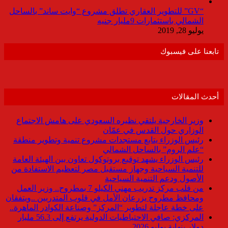
“GV” للتطوير العقاري تطلق مشروع “وايت ساند” بالساحل
الشمالي باستثمارات 9مليار جنيه
يوليو 28, 2019
تابعنا على فيسبوك
أحدث المقالات
وزير الخارجية يلتقي نظيره السعودي على هامش الاجتماع
الوزاري حول القدس في عمّان
رئيس الوزراء يتابع مستجدات مشروع تنمية وتطوير منطقة
“علم الروم” بالساحل الشمالي
رئيس الوزراء يشهد توقيع بروتوكول تعاون بين الهيئة العامة
للتنمية السياحية وجهاز مستقبل مصر لتعظيم الاستفادة من
الأصول ودعم التنمية السياحية
من قلب مركز تدريب مهني الكيلو 7 بمطروح.. وزير العمل
ومحافظ مطروح يزرعان الأمل في قلوب المتدربين ..ويتفقان
على خطة عاجلة لتطوير “المركز” وصناعة الكوادر الماهرة..
المركزي: صافي الاحتياطيات الدولية يرتفع إلى 56.3 مليار
دولار بنهاية يوليو 2026