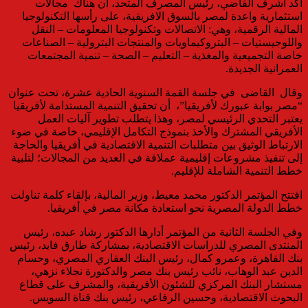
اكد أشرف القاضي، رئيس المصرف المتحد، ان هناك مجالات
استثمارية واعدة لمصر بالسوق الافريقية، على رأسها التكنولوجيا
المالية الرقمية، وهي: الاتصالات وتكنولوجيا المعلومات – النقل
واللوجيستيات – البتروكيماويات والمنتجات البترولية – الصناعات
خاصة التجميعية والمغذية – التعليم – الصحة – تنمية المجتمعات
العمرانية الجديدة.
وقال القاضى في جلسة القمة السنوية الحادية عشرة، تحت عنوان
“مصر بوابة عبورك لأفريقيا”، أن تحقيق التنمية المستدامة لأفريقيا
يعتبر التحدي الرئيسي لمصر، وهذا يتطلب تطوير آليات العمل
الأفريقي المشترك والأخذ بنموذج التكامل الإقليمي، خاصة في ضوء
الارتباط الوثيق بين متطلبات التنمية الاقتصادية في أفريقيا والحاجة
إلى تنفيذ مشروعات إقليمية عملاقة في العديد من المجالات؛ لتلبية
خطط التنمية الشاملة للإقليم.
افتتح المؤتمر الدكتور محمد معيط، وزير المالية، بإلقاء كلمة تناولت
خطط الدولة المصرية نحو استعادة مكانة مصر في أفريقيا.
وفي الجلسة الثانية من المؤتمر أدارها الدكتور رشاد عبده، رئيس
المنتدى المصري للدراسات الاقتصادية، بمشاركة طارق فايد، رئيس
بنك القاهرة، وعمرو كمال، رئيس البنك العقاري المصري، وحسام
الدين عبد الوهاب، نائب رئيس بنك مصر والدكتورة نجلاء نزهي،
مستشار البنك المركزي للشئون الأفريقية، والمشرف على قطاع
البحوث الاقتصادية، وحسين الرفاعي، رئيس بنك قناة السويس.