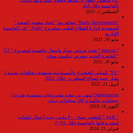
UC للتطوير العقارى تستعد لاطلاق مشروعها الثالث
بالعاصمة خلال أيام
أغسطس 1, 2021
“Radix Development” تتعاقد مع ” اتحاد مفهوم الصحة ”
السعودية لإدارة القطاع الطبى بمشروع “Agile ” فى العاصمة
الإدارية
مايو 30, 2021
” marcon ” تقدم عروض سداد وأسعار تنافسية لمشروع ” G7
” القاهرة الجديد بمعرض نيكست موف
مايو 30, 2021
“ES” للمبانى الخضراء والمستدامة تستهدف تعاقدات بقيمة 2
مليار جنيه لصالح المطورين خلال 2021
أبريل 21, 2021
Olptechegypt تنتهي من تنفيذ مشروعات شمسية بقدرة 3
جيجاوات عالميا و 280 ميجاوات ببنبان
أكتوبر 16, 2019
” SAK ” للتطوير تضخ ٣٠٠ مليون جنيه أعمال انشائية
لمشروعاتها بالعاصمة خلال ٢٠٢٤
فبراير 21, 2024