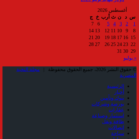
أغسطس 2026
س
د
ن
ث
أرب
خ
ج
7
6
5
4
3
2
1
14
13
12
11
10
9
8
21
20
19
18
17
16
15
28
27
26
25
24
23
22
31
30
29
« يوليو
© حقوق النشر 2026، جميع الحقوق محفوظة |
مجلة النخبة
المصرية
الرئيسية
أخبار
بنوك وتأمين
بورصة وشركات
عقارات
استثمار وصناعة
طاقة ونقل
إتصالات
سياحة