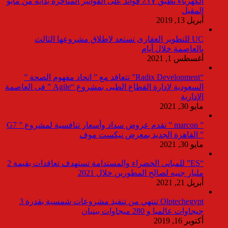
الكهرباء تطبق ١٧٪ فوائد على الفواتير المتأخرة بداية من مايو
المقبل
أبريل 13, 2019
UC للتطوير العقارى تستعد لاطلاق مشروعها الثالث
بالعاصمة خلال أيام
أغسطس 1, 2021
“Radix Development” تتعاقد مع ” اتحاد مفهوم الصحة ”
السعودية لإدارة القطاع الطبى بمشروع “Agile ” فى العاصمة
الإدارية
مايو 30, 2021
” marcon ” تقدم عروض سداد وأسعار تنافسية لمشروع ” G7
” القاهرة الجديد بمعرض نيكست موف
مايو 30, 2021
“ES” للمبانى الخضراء والمستدامة تستهدف تعاقدات بقيمة 2
مليار جنيه لصالح المطورين خلال 2021
أبريل 21, 2021
Olptechegypt تنتهي من تنفيذ مشروعات شمسية بقدرة 3
جيجاوات عالميا و 280 ميجاوات ببنبان
أكتوبر 16, 2019