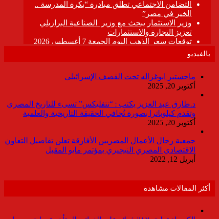
بالفيديو
ماجستير ابوغزاله تحت القصف الإسرائيلى
أكتوبر 20, 2025
د.طارق عبد العزيز يكتب : “نتفليكس” تسىء للتاريخ المصرى
وتقدم كيلوباترا بصورة تُجافي الحقيقة التاريخية والعلمية
أكتوبر 20, 2025
جمعية رجال الأعمال المصريين الأفارقة تعلن تفاصيل التعاون
الاقتصادي المصري النيجيري بمؤتمر مايو المقبل
أبريل 12, 2022
أكثر المقالات مشاهدة