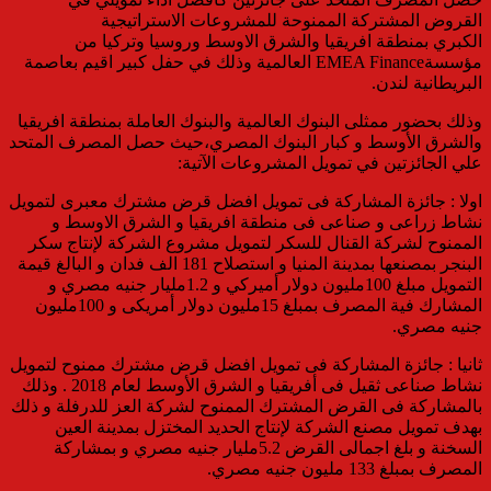
القروض المشتركة الممنوحة للمشروعات الاستراتيجية
الكبري بمنطقة افريقيا والشرق الاوسط وروسيا وتركيا من
مؤسسةEMEA Finance العالمية وذلك في حفل كبير اقيم بعاصمة
البريطانية لندن.
وذلك بحضور ممثلى البنوك العالمية والبنوك العاملة بمنطقة افريقيا
والشرق الأوسط و كبار البنوك المصري،حيث حصل المصرف المتحد
علي الجائزتين في تمويل المشروعات الآتية:
اولا : جائزة المشاركة فى تمويل افضل قرض مشترك معبرى لتمويل
نشاط زراعى و صناعى فى منطقة افريقيا و الشرق الاوسط و
الممنوح لشركة القنال للسكر لتمويل مشروع الشركة لإنتاج سكر
البنجر بمصنعها بمدينة المنيا و استصلاح 181 الف فدان و البالغ قيمة
التمويل مبلغ 100مليون دولار أميركي و 1.2مليار جنيه مصري و
المشارك فية المصرف بمبلغ 15مليون دولار أمريكى و 100مليون
جنيه مصري.
ثانيا : جائزة المشاركة فى تمويل افضل قرض مشترك ممنوح لتمويل
نشاط صناعى ثقيل فى أفريقيا و الشرق الأوسط لعام 2018 . وذلك
بالمشاركة فى القرض المشترك الممنوح لشركة العز للدرفلة و ذلك
بهدف تمويل مصنع الشركة لإنتاج الحديد المختزل بمدينة العين
السخنة و بلغ اجمالى القرض 5.2مليار جنيه مصري و بمشاركة
المصرف بمبلغ 133 مليون جنيه مصري.