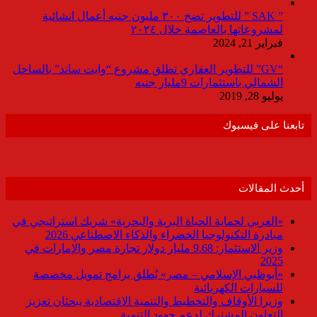
” SAK ” للتطوير تضخ ٣٠٠ مليون جنيه أعمال انشائية
لمشروعاتها بالعاصمة خلال ٢٠٢٤
فبراير 21, 2024
“GV” للتطوير العقاري تطلق مشروع “وايت ساند” بالساحل
الشمالي باستثمارات 9مليار جنيه
يوليو 28, 2019
تابعنا على فيسبوك
أحدث المقالات
«العربي لحماية الحياة البرية والبحرية» شريك استراتيجي في
مبادرة التكنولوجيا الخضراء والذكاء الاصطناعي 2026
وزير الاستثمار: 9.68 مليار دولار تجارة مصر والإمارات في
2025
«أبوظبي الإسلامي – مصر» يُطلق برامج تمويل مخصصة
للسيارات الكهربائية
وزيرا الأوقاف والتخطيط والتنمية الاقتصادية يبحثان تعزيز
التعاون المشترك لدعم جهود التنمية