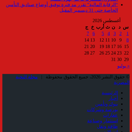
“الرقابة المالية” تقرر مد فترة توفيق أوضاع صناديق التأمين
الخاصة حتى 31 ديسمبر المقبل
أغسطس 2026
س
د
ن
ث
أرب
خ
ج
7
6
5
4
3
2
1
14
13
12
11
10
9
8
21
20
19
18
17
16
15
28
27
26
25
24
23
22
31
30
29
« يوليو
© حقوق النشر 2026، جميع الحقوق محفوظة |
مجلة النخبة
المصرية
الرئيسية
أخبار
بنوك وتأمين
بورصة وشركات
عقارات
استثمار وصناعة
طاقة ونقل
إتصالات