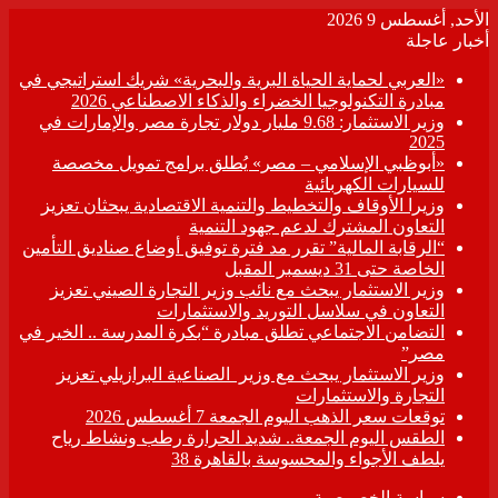
الأحد, أغسطس 9 2026
أخبار عاجلة
«العربي لحماية الحياة البرية والبحرية» شريك استراتيجي في
مبادرة التكنولوجيا الخضراء والذكاء الاصطناعي 2026
وزير الاستثمار: 9.68 مليار دولار تجارة مصر والإمارات في
2025
«أبوظبي الإسلامي – مصر» يُطلق برامج تمويل مخصصة
للسيارات الكهربائية
وزيرا الأوقاف والتخطيط والتنمية الاقتصادية يبحثان تعزيز
التعاون المشترك لدعم جهود التنمية
“الرقابة المالية” تقرر مد فترة توفيق أوضاع صناديق التأمين
الخاصة حتى 31 ديسمبر المقبل
وزير الاستثمار يبحث مع نائب وزير التجارة الصيني تعزيز
التعاون في سلاسل التوريد والاستثمارات
التضامن الاجتماعي تطلق مبادرة “بكرة المدرسة .. الخير في
مصر”
وزير الاستثمار يبحث مع وزير الصناعية البرازيلي تعزيز
التجارة والاستثمارات
توقعات سعر الذهب اليوم الجمعة 7 أغسطس 2026
الطقس اليوم الجمعة.. شديد الحرارة رطب ونشاط رياح
يلطف الأجواء والمحسوسة بالقاهرة 38
سياسة الخصوصية