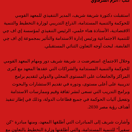
كتب / اكرم الشرقاوي
استقبلت دكتورة شريفة شريف، المدير التنفيذي للمعهد القومي
للحوكمة والتنمية المستدامة، الذراع التدريبي لوزارة التخطيط والتنمية
الاقتصادية، الأستاذة هناء حلمي، الرئيس التنفيذي لمؤسسة إي اف چي
للتنمية الاجتماعية ورئيس إدارة الاستدامة والتأثير بمجموعة إي اف چي
القابضة، لبحث أوجه التعاون الثنائي المستقبلي.
وخلال الاجتماع، استعرضت د. شريفة شريف دور ومهام المعهد القومي
للحوكمة والتنمية المستدامة والشراكات التي عقدها المعهد مع كبرى
المراكز والجامعات على المستوى المحلي والدولي لتقديم برامج
تدريبية على أعلى مستوى، ودوره في تقديم الاستشارات والبحوث
وبرامج التدريب التي تسعى لنشر ثقافة وقيم وممارسات الاستدامة
وتفعيل آليات الحوكمة في جميع قطاعات الدولة، وذلك في إطار تنفيذ
أهداف رؤية مصر 2030.
وأشارت شريف إلى المبادرات التي أطلقها المعهد، ومنها مبادرة “كن
سفيراً” للتنمية المستدامة، والتي أطلقتها وزارة التخطيط بالتعاون مع