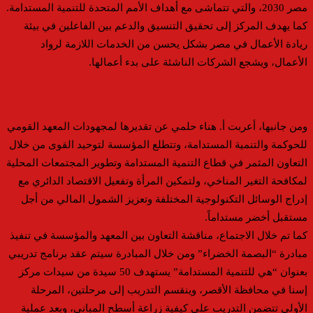
مصر 2030، والتي تتماشى مع أهداف الأمم المتحدة للتنمية المستدامة.
كما يهدف المركز إلى تحقيق التنسيق والدعم بين الفاعلين في بيئة
ريادة الأعمال في مصر بشكل يحسن من الخدمات اللازمة لرواد
الأعمال، ويشجع الشركات الناشئة على بدء أعمالها.
ومن جانبها، أعربت أ. هناء حلمي عن تقديرها لمجهودات المعهد القومي
للحوكمة والتنمية المستدامة، وتتطلع المؤسسة لتوحيد القوى من خلال
التعاون المثمر في قطاع التنمية المستدامة وتطوير المجتمعات المحلية
لمكافحة التغير المناخي، ولتمكين المرأة وتفعيل الاقتصاد الدائري مع
إدراج الوسائل التكنولوجية المختلفة وتعزيز الشمول المالي من أجل
مستقبل أخضر مستداماً.
كما تم خلال الاجتماع، مناقشة التعاون بين المعهد والمؤسسة في تنفيذ
مبادرة “البصمة الخضراء” ومن خلال المبادرة سيتم عقد برنامج تدريبي
بعنوان “هي للتنمية المستدامة” يستهدف 50 سيدة من سيدات مركز
إسنا في محافظة الأقصر، وينقسم التدريب إلى مرحلتين، المرحلة
الأولى تتضمن التدريب على كيفية زراعة أسطح المباني، وبعد عملية