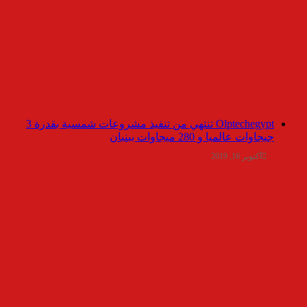
Olptechegypt تنتهي من تنفيذ مشروعات شمسية بقدرة 3
جيجاوات عالميا و 280 ميجاوات ببنبان
أكتوبر 16, 2019