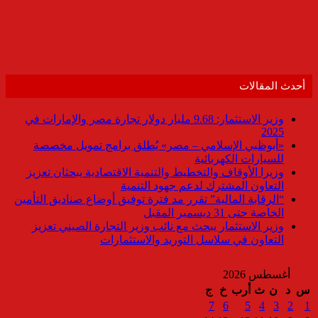
أحدث المقالات
وزير الاستثمار: 9.68 مليار دولار تجارة مصر والإمارات في
2025
«أبوظبي الإسلامي – مصر» يُطلق برامج تمويل مخصصة
للسيارات الكهربائية
وزيرا الأوقاف والتخطيط والتنمية الاقتصادية يبحثان تعزيز
التعاون المشترك لدعم جهود التنمية
“الرقابة المالية” تقرر مد فترة توفيق أوضاع صناديق التأمين
الخاصة حتى 31 ديسمبر المقبل
وزير الاستثمار يبحث مع نائب وزير التجارة الصيني تعزيز
التعاون في سلاسل التوريد والاستثمارات
أغسطس 2026
س
د
ن
ث
أرب
خ
ج
7
6
5
4
3
2
1