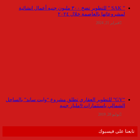
” SAK ” للتطوير تضخ ٣٠٠ مليون جنيه أعمال انشائية
لمشروعاتها بالعاصمة خلال ٢٠٢٤
فبراير 21, 2024
“GV” للتطوير العقاري تطلق مشروع “وايت ساند” بالساحل
الشمالي باستثمارات 9مليار جنيه
يوليو 28, 2019
تابعنا على فيسبوك