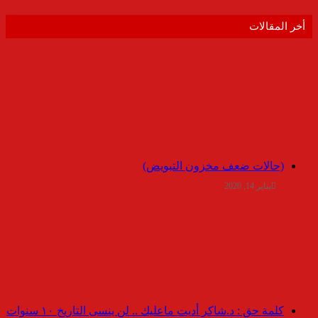
أخر المقالات
(حالات ضعف مخزون التبويض)
يناير 14, 2020
كلمة حق : د.شاكر أديت ماعليك .. لن ينسى التاريخ ١٠ سنوات