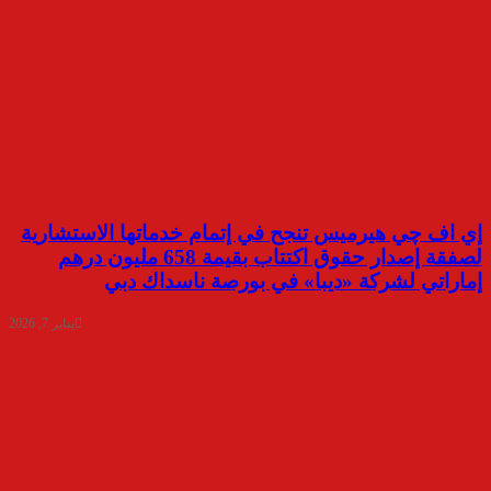
إي اف چي هيرميس تنجح في إتمام خدماتها الاستشارية
لصفقة إصدار حقوق اكتتاب بقيمة 658 مليون درهم
إماراتي لشركة «ديبا» في بورصة ناسداك دبي
يناير 7, 2026