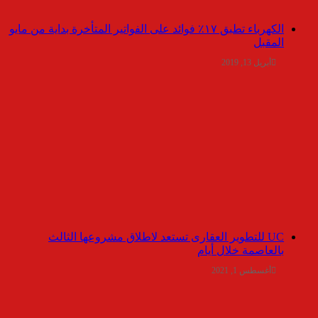
الكهرباء تطبق ١٧٪ فوائد على الفواتير المتأخرة بداية من مايو
المقبل
أبريل 13, 2019
UC للتطوير العقارى تستعد لاطلاق مشروعها الثالث
بالعاصمة خلال أيام
أغسطس 1, 2021