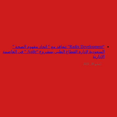
“Radix Development” تتعاقد مع ” اتحاد مفهوم الصحة ”
السعودية لإدارة القطاع الطبى بمشروع “Agile ” فى العاصمة
الإدارية
مايو 30, 2021