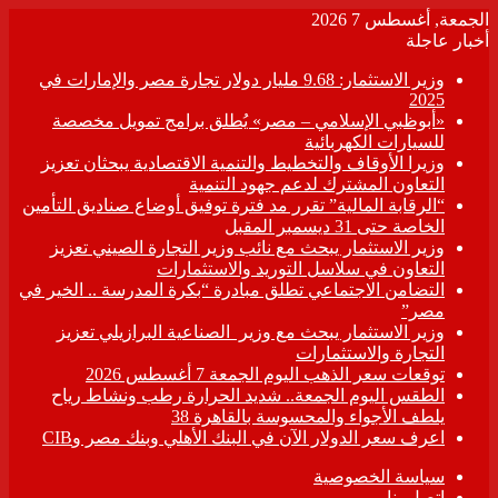
الجمعة, أغسطس 7 2026
أخبار عاجلة
وزير الاستثمار: 9.68 مليار دولار تجارة مصر والإمارات في
2025
«أبوظبي الإسلامي – مصر» يُطلق برامج تمويل مخصصة
للسيارات الكهربائية
وزيرا الأوقاف والتخطيط والتنمية الاقتصادية يبحثان تعزيز
التعاون المشترك لدعم جهود التنمية
“الرقابة المالية” تقرر مد فترة توفيق أوضاع صناديق التأمين
الخاصة حتى 31 ديسمبر المقبل
وزير الاستثمار يبحث مع نائب وزير التجارة الصيني تعزيز
التعاون في سلاسل التوريد والاستثمارات
التضامن الاجتماعي تطلق مبادرة “بكرة المدرسة .. الخير في
مصر”
وزير الاستثمار يبحث مع وزير الصناعية البرازيلي تعزيز
التجارة والاستثمارات
توقعات سعر الذهب اليوم الجمعة 7 أغسطس 2026
الطقس اليوم الجمعة.. شديد الحرارة رطب ونشاط رياح
يلطف الأجواء والمحسوسة بالقاهرة 38
اعرف سعر الدولار الآن في البنك الأهلي وبنك مصر وCIB
سياسة الخصوصية
اتصل بنا