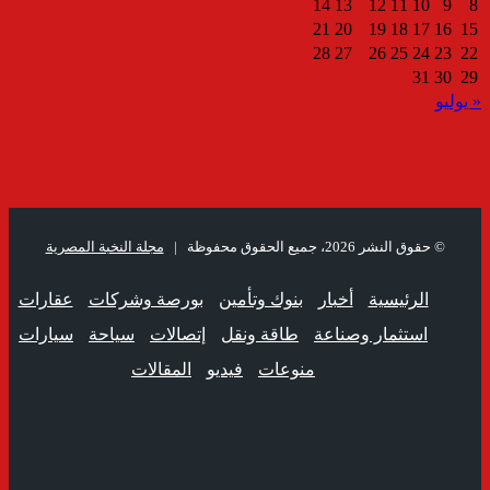
14
13
12
11
10
9
8
21
20
19
18
17
16
15
28
27
26
25
24
23
22
31
30
29
« يوليو
© حقوق النشر 2026، جميع الحقوق محفوظة |
مجلة النخبة المصرية
الرئيسية
أخبار
بنوك وتأمين
بورصة وشركات
عقارات
استثمار وصناعة
طاقة ونقل
إتصالات
سياحة
سيارات
منوعات
فيديو
المقالات
فيسبوك
ملخص