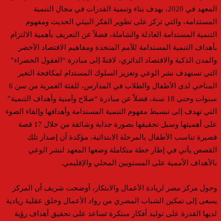
المعهد في 2020، بهدف بناء وتنمية القدرات في مجال التنمية
المستدامة، والتي تركز على تطوير الفكر البيئي الحديث ومفهوم
التنمية المستدامة العادلة والشاملة، فضلاً عن التعريف بأهمية الالتزام
بأهداف التنمية المستدامة للأمم المتحدة ومفاهيم الاقتصاد الأخضر
والمدن الذكية والاقتصاد الدائري، لافتةً إلى مبادرة “العقول الخضراء”
التي تستهدف نشر الوعي وتعزيز السلوك المستدام لمكافحة التغير
المناخي لدى الأطفال والطلاب في المدارس، للفئة العمرية من سن 6
سنوات وحتى 18 سنة، فضلاً عن مبادرة “صلاح وأمنية وأهداف التنمية”
التي تهدف إلى تبسيط مفهوم التنمية المستدامة وأهدافها وإلقاء الضوء
على أهميتها وسبل تحقيقها بصورة جذابة وشائقة من خلال 17 قصة
قصيرة تناسب الأطفال بالمرحلة الابتدائية، مؤكدة أن إصدار تلك
القصص يأتي في إطار خطة متكاملة وضعها المعهد لنشر الوعي
بالأهداف الأممية على المستويين المحلي والإقليمي.
وحول مركز مصر لريادة الأعمال والابتكار، أوضحت شريف أن المركز
يسعى إلى تمكين الشباب المصري من رواد الأعمال وخلق عقلية ريادية
لديها القدرة على توليد أفكار مبتكرة تساعد على تحقيق أهداف رؤية