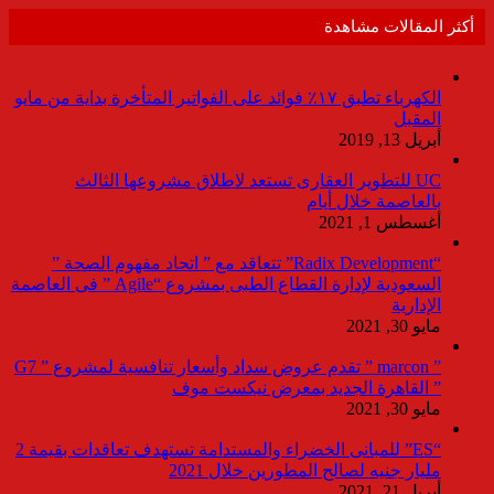
أكثر المقالات مشاهدة
الكهرباء تطبق ١٧٪ فوائد على الفواتير المتأخرة بداية من مايو
المقبل
أبريل 13, 2019
UC للتطوير العقارى تستعد لاطلاق مشروعها الثالث
بالعاصمة خلال أيام
أغسطس 1, 2021
“Radix Development” تتعاقد مع ” اتحاد مفهوم الصحة ”
السعودية لإدارة القطاع الطبى بمشروع “Agile ” فى العاصمة
الإدارية
مايو 30, 2021
” marcon ” تقدم عروض سداد وأسعار تنافسية لمشروع ” G7
” القاهرة الجديد بمعرض نيكست موف
مايو 30, 2021
“ES” للمبانى الخضراء والمستدامة تستهدف تعاقدات بقيمة 2
مليار جنيه لصالح المطورين خلال 2021
أبريل 21, 2021