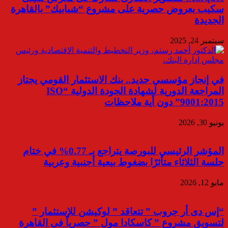
سكيب بعروض حصرية على مشروع “شبابيك” بالقاهرة
الجديدة
سبتمبر 24, 2025
في إنجاز مؤسسي جديد.. بنك الاستثمار القومي يجتاز
المراجعة الدورية لشهادة الجودة الدولية “ISO
9001:2015” دون أية ملاحظات
يونيو 30, 2026
المؤشر الرئيسي للبورصة يتراجع بـ 0.77% في ختام
جلسة الثلاثاء متأثرًا بضغوط بيعية أجنبية وعربية
مايو 12, 2026
“إس دى أر جروب ” تتعاقد ” لوكيشن للإستثمار ”
لتسويق مشروع ” كاسكادا مول ” حصرياً فى القاهرة