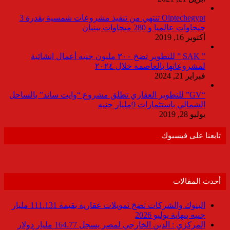
Olptechegypt تنتهي من تنفيذ مشروعات شمسية بقدرة 3
جيجاوات عالميا و 280 ميجاوات ببنبان
أكتوبر 16, 2019
” SAK ” للتطوير تضخ ٣٠٠ مليون جنيه أعمال انشائية
لمشروعاتها بالعاصمة خلال ٢٠٢٤
فبراير 21, 2024
“GV” للتطوير العقاري تطلق مشروع “وايت ساند” بالساحل
الشمالي باستثمارات 9مليار جنيه
يوليو 28, 2019
تابعنا على فيسبوك
أحدث المقالات
البنوك والشركات تضخ تمويلات عقارية بقيمة 111.131 مليار
جنيه بنهاية يوليو 2026
المركزي : الدين الخارجي لمصر يسجل 164.77 مليار دولار