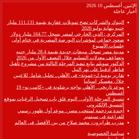
الإثنين, أغسطس 10 2026
أخبار عاجلة
البنوك والشركات تضخ تمويلات عقارية بقيمة 111.131 مليار
جنيه بنهاية يوليو 2026
المركزي : الدين الخارجي لمصر يسجل 164.77 مليار دولار
صعود جماعي لمؤشرات البورصة المصرية في ختام أولى
جلسات الأسبوع
مدينة مصر تسجل مبيعات جديدة بقيمة 28.4 مليار جنيه
وتضاعف معدلات التسليم خلال النصف الأول من 2026
الدكتور سويلم يتابع تنفيذ المرحلة الثالثة من مشروع تأهيل
قناطر إدفينا على نهر النيل
تقارير يومية لـ«عموتة» فى الأهلي.. تحليل شامل للاعبين
خلال معسكر إسبانيا
موعد تاريخي.. الأهلي يواجه برشلونة فى «كامب نو» 19
أغسطس
تنسيق المرحلة الأولى.. اليوم غلق باب تسجيل الرغبات بموقع
التنسيق الإلكترونى
أجندة مزدحمة لمنتخب مصر.. موعد أول ظهور رسمي
للفراعنة فى سبتمبر
مدرب طرابزون: محمد صلاح من بين الأفضل فى العالم
سياسة الخصوصية