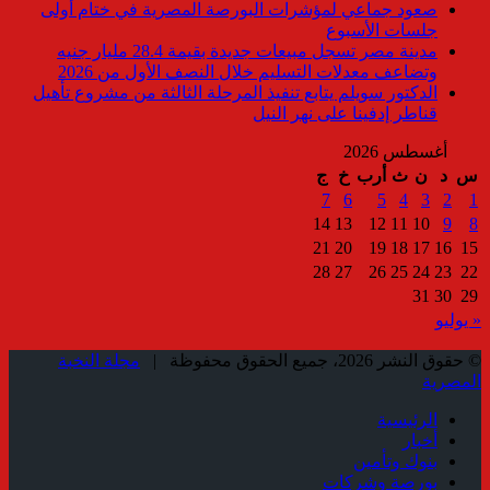
صعود جماعي لمؤشرات البورصة المصرية في ختام أولى
جلسات الأسبوع
مدينة مصر تسجل مبيعات جديدة بقيمة 28.4 مليار جنيه
وتضاعف معدلات التسليم خلال النصف الأول من 2026
الدكتور سويلم يتابع تنفيذ المرحلة الثالثة من مشروع تأهيل
قناطر إدفينا على نهر النيل
أغسطس 2026
س
د
ن
ث
أرب
خ
ج
7
6
5
4
3
2
1
14
13
12
11
10
9
8
21
20
19
18
17
16
15
28
27
26
25
24
23
22
31
30
29
« يوليو
© حقوق النشر 2026، جميع الحقوق محفوظة |
مجلة النخبة
المصرية
الرئيسية
أخبار
بنوك وتأمين
بورصة وشركات