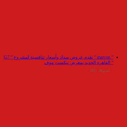
” marcon ” تقدم عروض سداد وأسعار تنافسية لمشروع ” G7
” القاهرة الجديد بمعرض نيكست موف
مايو 30, 2021