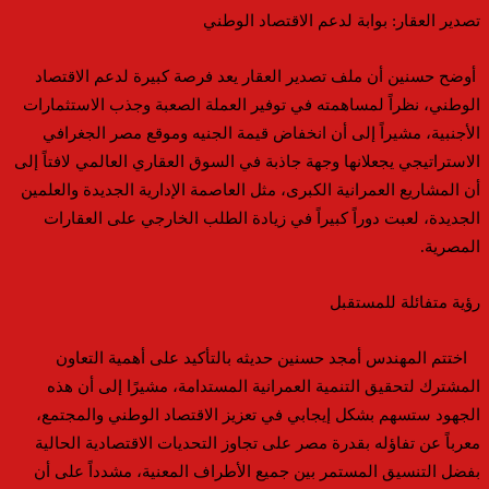
تصدير العقار: بوابة لدعم الاقتصاد الوطني
أوضح حسنين أن
ملف
تصدير العقار يعد فرصة كبيرة لدعم الاقتصاد
الوطني
، نظراً لمساهمته في
توفير العملة الصعبة
و
جذب الاستثمارات
الأجنبية
، مشيراً إلى أن
انخفاض قيمة الجنيه وموقع مصر الجغرافي
الاستراتيجي يجعلانها وجهة
جاذبة
في السوق العقاري العالمي
لافتاً إلى
أن المشاريع العمرانية الكبرى، مثل العاصمة الإدارية الجديدة والعلمين
الجديدة،
لعبت دوراً كبيراً في
زيادة الط
لب الخارجي على العقارات
المصرية
.
رؤية متفائلة للمستقبل
اختتم المهندس أمجد حسنين حديثه بالتأكيد على أهمية التعاون
المشترك لتحقيق التنمية العمرانية المستدامة،
مشيرًا إلى أن هذه
الجهود ستسهم بشكل إيجابي في تعزيز الاقتصاد الوطني والمجتمع
،
معرباً عن تفاؤله
بقدرة مصر على تجاوز التحديات الاقتصادية الحالية
بفضل التنسيق المستمر بين جميع الأطراف المعنية
،
مشدداً
على أن