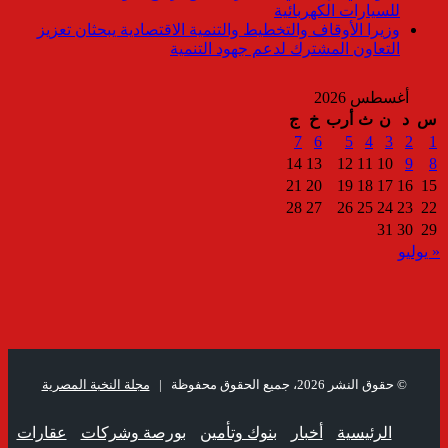
للسيارات الكهربائية
وزيرا الأوقاف والتخطيط والتنمية الاقتصادية يبحثان تعزيز
التعاون المشترك لدعم جهود التنمية
أغسطس 2026
س
د
ن
ث
أرب
خ
ج
7
6
5
4
3
2
1
14
13
12
11
10
9
8
21
20
19
18
17
16
15
28
27
26
25
24
23
22
31
30
29
« يوليو
© حقوق النشر 2026، جميع الحقوق محفوظة |
مجلة النخبة المصرية
الرئيسية
أخبار
بنوك وتأمين
بورصة وشركات
عقارات