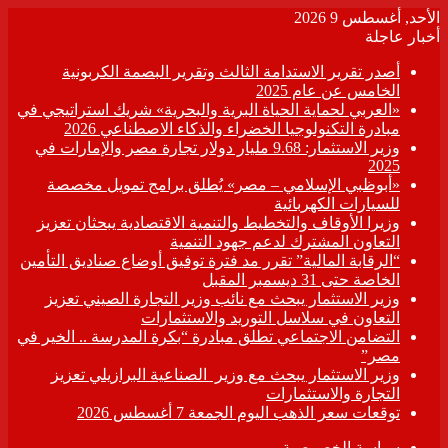
الأحد, أغسطس 9 2026
أخبار عاجلة
أصدر تقرير الاستدامة الثالث وتقرير البصمة الكربونية
الخامس عن عام 2025
«العربي لحماية الحياة البرية والبحرية» شريك استراتيجي في
مبادرة التكنولوجيا الخضراء والذكاء الاصطناعي 2026
وزير الاستثمار: 9.68 مليار دولار تجارة مصر والإمارات في
2025
«أبوظبي الإسلامي – مصر» يُطلق برامج تمويل مخصصة
للسيارات الكهربائية
وزيرا الأوقاف والتخطيط والتنمية الاقتصادية يبحثان تعزيز
التعاون المشترك لدعم جهود التنمية
“الرقابة المالية” تقرر مد فترة توفيق أوضاع صناديق التأمين
الخاصة حتى 31 ديسمبر المقبل
وزير الاستثمار يبحث مع نائب وزير التجارة الصيني تعزيز
التعاون في سلاسل التوريد والاستثمارات
التضامن الاجتماعي تطلق مبادرة “بكرة المدرسة .. الخير في
مصر”
وزير الاستثمار يبحث مع وزير الصناعية البرازيلي تعزيز
التجارة والاستثمارات
توقعات سعر الذهب اليوم الجمعة 7 أغسطس 2026
سياسة الخصوصية