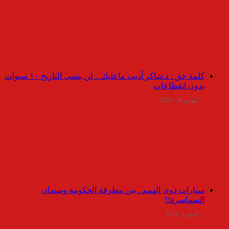
كلمة حق : د.شاكر أديت ماعليك .. لن ينسى التاريخ ١٠ سنوات
بدون انقطاعات
يوليو 29, 2023
سيارات ذوى الهمم.. بين مطرقة الحكومة وسندان
السماسرة!!
مايو 2, 2021