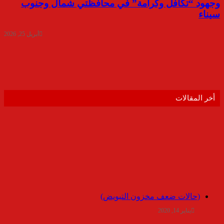
وجهود “تكافل وكرامة” في محافظتي شمال وجنوب
سيناء
أبريل 25, 2026
أخر المقالات
(حالات ضعف مخزون التبويض)
يناير 14, 2020