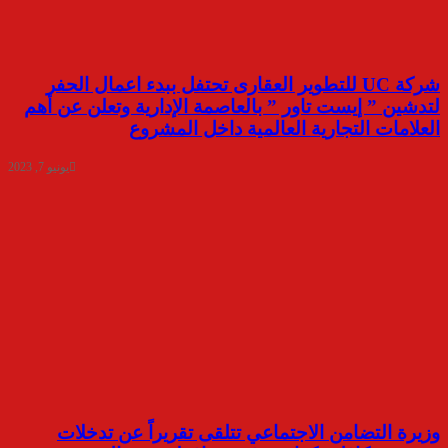
شركة UC للتطوير العقارى تحتفل ببدء اعمال الحفر
لتدشين ” إيست تاور ” بالعاصمة الإدارية وتعلن عن أهم
العلامات التجارية العالمية داخل المشروع
يونيو 7, 2023
وزيرة التضامن الاجتماعي تتلقى تقريراً عن تدخلات