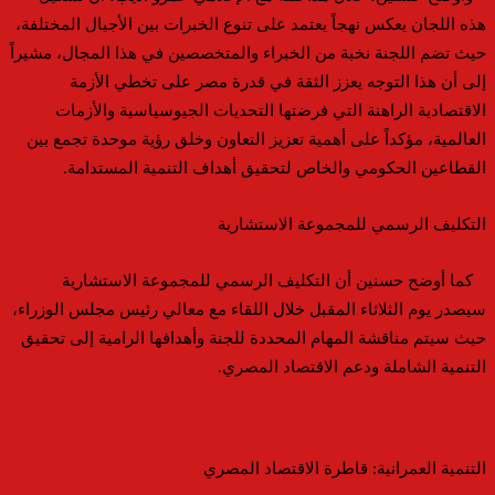
هذه اللجان يعكس نهجاً يعتمد على تنوع الخبرات بين الأجيال المختلفة،
حيث تضم اللجنة نخبة من الخبراء و
المتخصصين في هذا المجال
،
مشيراً
إلى أن هذا التوجه يعزز الثقة في قدرة مصر على تخطي الأزمة
الاقتصادية الراهنة التي فرضتها التحديات الجيوسياسية والأزمات
العالمية
،
مؤكداً على أهمية تعزيز التعاون و
خلق رؤية موحدة تجمع بين
القطاعين الحكومي والخاص لتحقيق أهداف التنمية
المستدامة.
التكليف الرسمي للمجموعة الاستشارية
كما
أوضح حسنين أن التكليف الرسمي للمجموعة الاستشارية
سيصدر يوم الثلاثاء المقبل خلال
الل
قاء مع
معالي
رئيس مجلس الوزراء،
حيث سيتم مناقشة المهام المحددة للجنة وأهدافها الرامية إلى تحقيق
الت
نمية
ال
شاملة ودعم الاقتصاد المصري
.
التنمية العمرانية: قاطرة الاقتصاد المصري