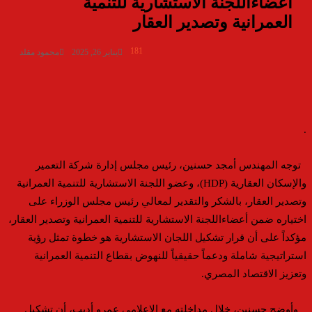
أعضاءاللجنة الاستشارية للتنمية
العمرانية وتصدير العقار
181
يناير 26, 2025
محمود مقلد
.
توجه
المهندس أمجد حسنين، رئيس مجلس إدارة شركة التعمير
والإسكان العقارية
(HDP)
،
وعضو اللجنة الاستشارية للتنمية العمرانية
وتصدير العقار،
بالشكر
والتقدير
ل
معالي
رئيس
مجلس الوزراء
على
اختياره ضمن
أعضاء
اللجنة الاستشارية
للتنمية العمرانية وتصدير العقار،
مؤكداً على أن قرار تشكيل اللجان الاستشارية هو
خطوة تمثل رؤية
استراتيجية شاملة ودعماً حقيقياً للنهوض بقطاع التنمية العمرانية
وتعزيز الاقتصاد المصري
.
وأوضح حسنين، خلال مداخلته مع الإعلامي عمرو أديب
، أن تشكيل