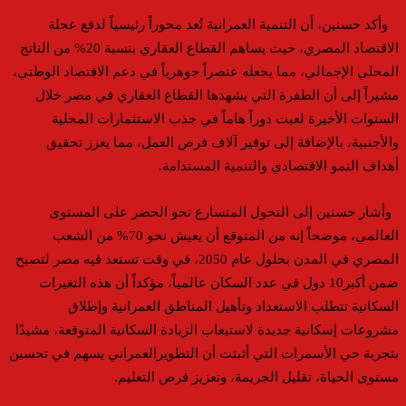
وأكد حسنين
، أن التنمية العمرانية
تُعد محوراً رئيسياً لدفع عجلة
الاقتصاد المصري
، حيث يس
ا
هم القطاع
العقاري
بنسبة 20% من الناتج
المحلي الإجمالي، مما يجعله عنصراً جوهرياً في دعم الاقتصاد الوطني
،
مشيراً إلى
أن الطفرة التي يشهدها القطاع العقاري في مصر خلال
السنوات الأخيرة
لعبت دوراً هاماً في
جذب الاستثمارات المحلية
والأجنبية،
بالإضافة إلى توفير آلاف فرص العمل، مما يعزز تحقيق
أهداف النمو الاقتصادي والتنمية المستدامة
.
وأشار حسنين إلى التحول المتسارع نحو الحضر على المستوى
العالمي،
موضحاً
إنه من
المتوقع أن يعيش
نحو
70% من ا
لشعب
المصري
في المدن بحلول عام
2050
،
في وقت تستعد فيه مصر لتصبح
ضمن
أكبر10 دول في عدد السكان عالمياً، مؤكداً
أن هذه التغيرات
السكانية تتطلب
الاستعداد و
تأهيل المناطق العمرانية
وإطلاق
مشروعات إسكان
ية
جديدة
لاستيعاب الزيادة السكانية المتوقعة،
مشيدًا
بتجربة حي الأسمرات التي
أثبتت أن التطوير
العمراني
يسهم في تحسين
مستوى الحياة، تقليل الجريمة، وتعزيز فرص التعليم
.