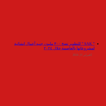
” SAK ” للتطوير تضخ ٣٠٠ مليون جنيه أعمال انشائية
لمشروعاتها بالعاصمة خلال ٢٠٢٤
فبراير 21, 2024