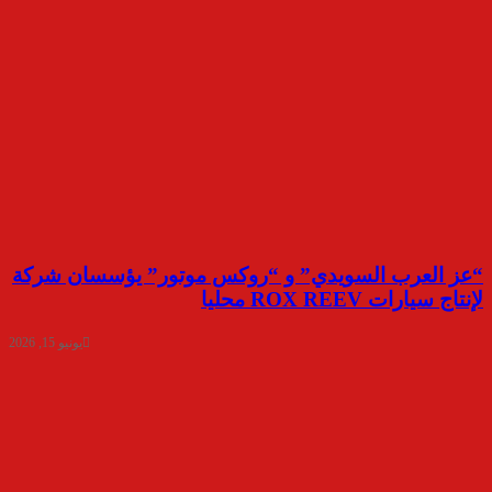
“عز العرب السويدي” و “روكس موتور” يؤسسان شركة
لإنتاج سيارات ROX REEV محليا
يونيو 15, 2026