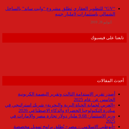
“GV” للتطوير العقاري تطلق مشروع “وايت ساند” بالساحل
الشمالي باستثمارات 9مليار جنيه
يوليو 28, 2019
تابعنا على فيسبوك
أحدث المقالات
أصدر تقرير الاستدامة الثالث وتقرير البصمة الكربونية
الخامس عن عام 2025
«العربي لحماية الحياة البرية والبحرية» شريك استراتيجي في
مبادرة التكنولوجيا الخضراء والذكاء الاصطناعي 2026
وزير الاستثمار: 9.68 مليار دولار تجارة مصر والإمارات في
2025
«أبوظبي الإسلامي – مصر» يُطلق برامج تمويل مخصصة