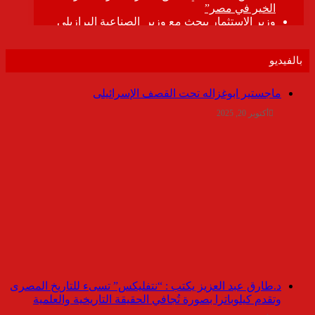
بالفيديو
ماجستير ابوغزاله تحت القصف الإسرائيلى
أكتوبر 20, 2025
د.طارق عبد العزيز يكتب : “نتفليكس” تسىء للتاريخ المصرى
وتقدم كيلوباترا بصورة تُجافي الحقيقة التاريخية والعلمية