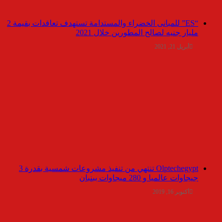
“ES” للمبانى الخضراء والمستدامة تستهدف تعاقدات بقيمة 2
مليار جنيه لصالح المطورين خلال 2021
أبريل 21, 2021
Olptechegypt تنتهي من تنفيذ مشروعات شمسية بقدرة 3
جيجاوات عالميا و 280 ميجاوات ببنبان
أكتوبر 16, 2019