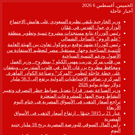
الخميس, أغسطس 6 2026
أخبار عاجلة
وزير الخارجية يلتقي نظيره السعودي على هامش الاجتماع
الوزاري حول القدس في عمّان
رئيس الوزراء يتابع مستجدات مشروع تنمية وتطوير منطقة
“علم الروم” بالساحل الشمالي
رئيس الوزراء يشهد توقيع بروتوكول تعاون بين الهيئة العامة
للتنمية السياحية وجهاز مستقبل مصر لتعظيم الاستفادة من
الأصول ودعم التنمية السياحية
من قلب مركز تدريب مهني الكيلو 7 بمطروح.. وزير العمل
ومحافظ مطروح يزرعان الأمل في قلوب المتدربين ..ويتفقان
على خطة عاجلة لتطوير “المركز” وصناعة الكوادر الماهرة..
المركزي: صافي الاحتياطيات الدولية يرتفع إلى 56.3 مليار
دولار بنهاية يوليو 2026
وزير الصناعة يصدر قراراً بتعديل ضوابط حظر التصرف وتغيير
النشاط ومنح المهل للمشروعات المتعثرة
تراجع أسعار الذهب فى الأسواق المصرية فى ختام اليوم
الأربعاء
عيار 21 بـ 5915 جنيهًا .. ارتفاع أسعار الذهب فى الأسواق
المصرية
رأس المال السوقي للبورصة المصرية يربح 18 مليار جنيه
اليوم