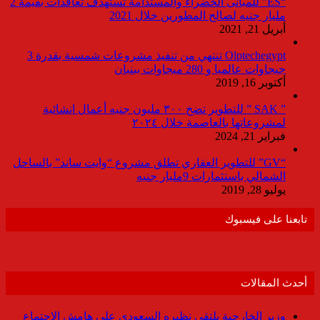
“ES” للمبانى الخضراء والمستدامة تستهدف تعاقدات بقيمة 2
مليار جنيه لصالح المطورين خلال 2021
أبريل 21, 2021
Olptechegypt تنتهي من تنفيذ مشروعات شمسية بقدرة 3
جيجاوات عالميا و 280 ميجاوات ببنبان
أكتوبر 16, 2019
” SAK ” للتطوير تضخ ٣٠٠ مليون جنيه أعمال انشائية
لمشروعاتها بالعاصمة خلال ٢٠٢٤
فبراير 21, 2024
“GV” للتطوير العقاري تطلق مشروع “وايت ساند” بالساحل
الشمالي باستثمارات 9مليار جنيه
يوليو 28, 2019
تابعنا على فيسبوك
أحدث المقالات
وزير الخارجية يلتقي نظيره السعودي على هامش الاجتماع