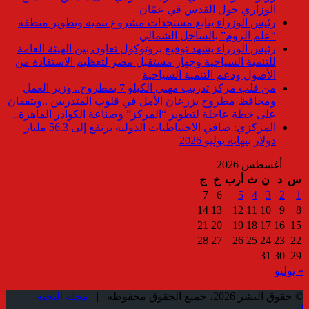
الوزاري حول القدس في عمّان
رئيس الوزراء يتابع مستجدات مشروع تنمية وتطوير منطقة
“علم الروم” بالساحل الشمالي
رئيس الوزراء يشهد توقيع بروتوكول تعاون بين الهيئة العامة
للتنمية السياحية وجهاز مستقبل مصر لتعظيم الاستفادة من
الأصول ودعم التنمية السياحية
من قلب مركز تدريب مهني الكيلو 7 بمطروح.. وزير العمل
ومحافظ مطروح يزرعان الأمل في قلوب المتدربين ..ويتفقان
على خطة عاجلة لتطوير “المركز” وصناعة الكوادر الماهرة..
المركزي: صافي الاحتياطيات الدولية يرتفع إلى 56.3 مليار
دولار بنهاية يوليو 2026
أغسطس 2026
س
د
ن
ث
أرب
خ
ج
7
6
5
4
3
2
1
14
13
12
11
10
9
8
21
20
19
18
17
16
15
28
27
26
25
24
23
22
31
30
29
« يوليو
© حقوق النشر 2026، جميع الحقوق محفوظة |
مجلة النخبة