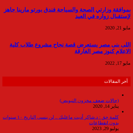
بموافقة وزارتي الصحة والسياحة فندق بورتو مارينا جاهز
لإستقبال زواره في العيد
مايو 21, 2020
اللى بنى مصر يستعرض قصة نجاح مشروع طلاب كلية
الاعلام كنوز مصر الغارقة
مايو 17, 2022
أخر المقالات
(حالات ضعف مخزون التبويض)
يناير 14, 2020
كلمة حق : د.شاكر أديت ماعليك .. لن ينسى التاريخ ١٠ سنوات
بدون انقطاعات
يوليو 29, 2023