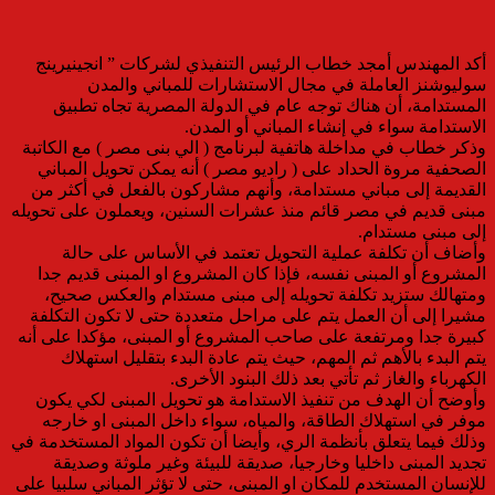
أكد المهندس أمجد خطاب الرئيس التنفيذي لشركات ” انجينيرينج
سوليوشنز العاملة في مجال الاستشارات للمباني والمدن
المستدامة، أن هناك توجه عام في الدولة المصرية تجاه تطبيق
الاستدامة سواء في إنشاء المباني أو المدن.
وذكر خطاب في مداخلة هاتفية لبرنامج ( الي بنى مصر ) مع الكاتبة
الصحفية مروة الحداد على ( راديو مصر ) أنه يمكن تحويل المباني
القديمة إلى مباني مستدامة، وأنهم مشاركون بالفعل في أكثر من
مبنى قديم في مصر قائم منذ عشرات السنين، ويعملون على تحويله
إلى مبنى مستدام.
وأضاف أن تكلفة عملية التحويل تعتمد في الأساس على حالة
المشروع أو المبنى نفسه، فإذا كان المشروع او المبنى قديم جدا
ومتهالك ستزيد تكلفة تحويله إلى مبنى مستدام والعكس صحيح،
مشيرا إلى أن العمل يتم على مراحل متعددة حتى لا تكون التكلفة
كبيرة جدا ومرتفعة على صاحب المشروع أو المبنى، مؤكدا على أنه
يتم البدء بالأهم ثم المهم، حيث يتم عادة البدء بتقليل استهلاك
الكهرباء والغاز ثم تأتي بعد ذلك البنود الأخرى.
وأوضح أن الهدف من تنفيذ الاستدامة هو تحويل المبنى لكي يكون
موفر في استهلاك الطاقة، والمياه، سواء داخل المبنى او خارجه
وذلك فيما يتعلق بأنظمة الري، وأيضا أن تكون المواد المستخدمة في
تجديد المبنى داخليا وخارجيا، صديقة للبيئة وغير ملوثة وصديقة
للإنسان المستخدم للمكان او المبنى، حتى لا تؤثر المباني سلبيا على