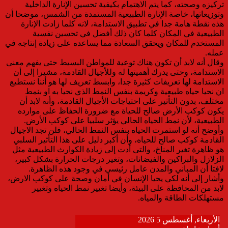
تركيزه وصحته، كما يتم الاهتمام بكيفية تحسين الإنارة الداخلية
وتوزيعاتها، خاصة الإنارة الطبيعية المستمدة من الشمس، موضحا أن
هذه نقطة هامة جدا في تطبيق الاستدامة، لانه كلما زادت الإنارة
الطبيعية في المكان كلما كان ذلك أفضل في تحسين نفسية
المستخدم للمكان ويحقق السعادة مما يساعده على زيادة إنتاجه في
عمله.
وقال أنه لابد أن تكون هناك توعية للمواطن البسيط حتى يفهم معنى
الاستدامة، وحتى يدرك أهميتها له وللأجيال القادمة، مشيرا إلى أن
الاستدامة لها تعريفات كثيرة جدا، وابسط تعريف لها هو أننا نستطيع
ان نحيا حياه طبيعية وكريمة بنفس النمط الذي نحيا به او بنمط
مختلف، بدون التأثير على احتياجات الأجيال القادمة، وأنه لابد أن
يكون كوكب الأرض صالح للحياة مع ضرورة الحفاظ على موارده
الطبيعية، لأن نمط الحياه الحالي يؤثر سلبيا على كوكب الأرض.
وأوضح أنه لو استمرت الحياه بنفس النمط الحالي، فلن تجد الاجيال
القادمة كوكب صالح للحياه، وأن أكبر دليل على هذا التأثير السلبي
هو ظاهرة تغير المناخ، والتى أدت إلى زيادة الكوارث الطبيعية مثل
الزلازل والبراكين والفيضانات، وتغير درجات الحرارة بشكل كبير،
لافتا أن المباني والمدن عامل رئيسي في وجود هذه الظاهرة.
وأشار إلى أنه لكي يحيا الإنسان في أمان وصحة على كوكب الارض،
لابد من المحافظة على البيئة، وأيضا تغيير نمط الحياه وتغيير
مستهلكات الطاقة والمياه.