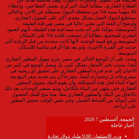
القطاع العقاري، مطالبا البنك المركزي بفصل القطاعين، وإعطاء
كلا منهما نسبة ٥% من محفظة البنوك مستقلة عن الآخر، وبالتالي
تستطيع البنوك العمل بشكل مجدي أكثر على التمويل العقاري.
وأوضح أن الفئة التي تعاني حاليا في مصر، هي فئة الطبقة
المتوسطة، مؤكدا على أنه يجب مساعدة هذه الطبقة، لأنهم العمود
الفقري للمجتمع، مطالبا أن تنسحب فائدة ٨% على الإسكان
المتوسط ورفع قيمة الوحدة، لأنها كانت محددة من قبل الزيادة التي
حدثت في الفترة الأخيرة، ولم يعد هذا الرقم مناسبا للإسكان
المتوسط.
وشدد على أن الوضع الحالي في مصر، يلزم تمويل المطور العقاري
أيضا، بسبب تغير الأسعار بشكل كبير، بل ويصل الوضع في كثير من
الأحيان إلى عدم قدرة المطور العقاري على تحقيق أي ربحية في
مشروعاته بل وخسارته أيضا، مقترحا أن يتم تحديد سعر البيع بعد
انتهاء البناء لحل هذه المشكلة، وأن يقوم البنك بتمويل المطور
العقاري حتى ينتهي من البناء بالكامل، ويتم تسعير الوحدات بعد ذلك
بالاتفاق بين البنك والمطور العقاري معا، مما يتيح للبنك الحصول
على أمواله من أقساط العميل، وفي نفس الوقت يحصل المطور
على أرباحه.