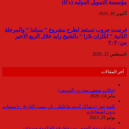
مؤسسة التمويل الدوليه (IFc)
أكتوبر 30, 2024
فرست جروب تستعد لطرح مشروع ” سيلفا ” والمرحلة
الثانية ” لكازان بلازا ” بالشيخ زايد خلال الربع الاخير
من٢٠٢٠
أغسطس 22, 2020
أخر المقالات
(حالات ضعف مخزون التبويض)
يناير 14, 2020
كلمة حق : د.شاكر أديت ماعليك .. لن ينسى التاريخ ١٠ سنوات
بدون انقطاعات
يوليو 29, 2023
سيارات ذوى الهمم.. بين مطرقة الحكومة وسندان