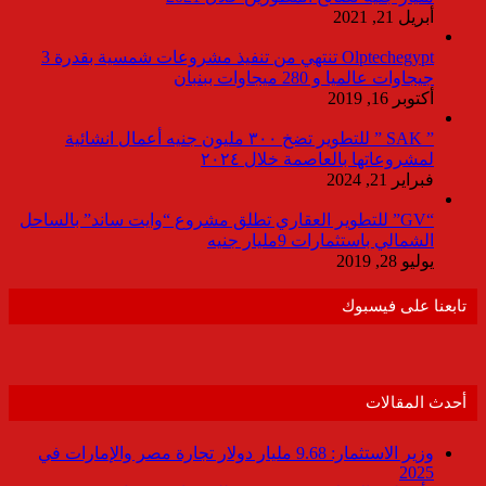
أبريل 21, 2021
Olptechegypt تنتهي من تنفيذ مشروعات شمسية بقدرة 3
جيجاوات عالميا و 280 ميجاوات ببنبان
أكتوبر 16, 2019
” SAK ” للتطوير تضخ ٣٠٠ مليون جنيه أعمال انشائية
لمشروعاتها بالعاصمة خلال ٢٠٢٤
فبراير 21, 2024
“GV” للتطوير العقاري تطلق مشروع “وايت ساند” بالساحل
الشمالي باستثمارات 9مليار جنيه
يوليو 28, 2019
تابعنا على فيسبوك
أحدث المقالات
وزير الاستثمار: 9.68 مليار دولار تجارة مصر والإمارات في
2025