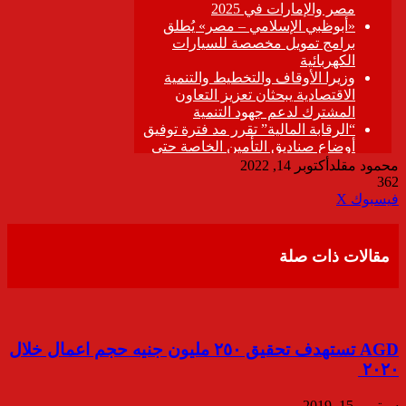
محمود مقلد
أكتوبر 14, 2022
362
ڤايبر
طباعة
تيلقرام
واتساب
مشاركة
فيسبوك
‫X
عبر
البريد
مقالات ذات صلة
AGD تستهدف تحقيق ٢٥٠ مليون جنيه حجم اعمال خلال
٢٠٢٠
سبتمبر 15, 2019