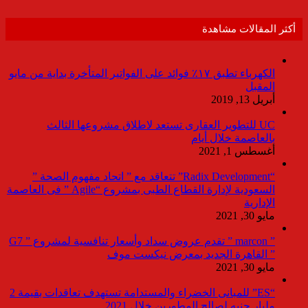
أكثر المقالات مشاهدة
الكهرباء تطبق ١٧٪ فوائد على الفواتير المتأخرة بداية من مايو
المقبل
أبريل 13, 2019
UC للتطوير العقارى تستعد لاطلاق مشروعها الثالث
بالعاصمة خلال أيام
أغسطس 1, 2021
“Radix Development” تتعاقد مع ” اتحاد مفهوم الصحة ”
السعودية لإدارة القطاع الطبى بمشروع “Agile ” فى العاصمة
الإدارية
مايو 30, 2021
” marcon ” تقدم عروض سداد وأسعار تنافسية لمشروع ” G7
” القاهرة الجديد بمعرض نيكست موف
مايو 30, 2021
“ES” للمبانى الخضراء والمستدامة تستهدف تعاقدات بقيمة 2
مليار جنيه لصالح المطورين خلال 2021