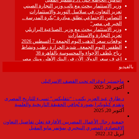
بالفيديو
ماجستير ابوغزاله تحت القصف الإسرائيلى
أكتوبر 20, 2025
د.طارق عبد العزيز يكتب : “نتفليكس” تسىء للتاريخ المصرى
وتقدم كيلوباترا بصورة تُجافي الحقيقة التاريخية والعلمية
أكتوبر 20, 2025
جمعية رجال الأعمال المصريين الأفارقة تعلن تفاصيل التعاون
الاقتصادي المصري النيجيري بمؤتمر مايو المقبل
أبريل 12, 2022