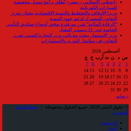
«أبوظبي الإسلامي – مصر» يُطلق برامج تمويل مخصصة
للسيارات الكهربائية
وزيرا الأوقاف والتخطيط والتنمية الاقتصادية يبحثان تعزيز
التعاون المشترك لدعم جهود التنمية
“الرقابة المالية” تقرر مد فترة توفيق أوضاع صناديق التأمين
الخاصة حتى 31 ديسمبر المقبل
وزير الاستثمار يبحث مع نائب وزير التجارة الصيني تعزيز
التعاون في سلاسل التوريد والاستثمارات
أغسطس 2026
س
د
ن
ث
أرب
خ
ج
7
6
5
4
3
2
1
14
13
12
11
10
9
8
21
20
19
18
17
16
15
28
27
26
25
24
23
22
31
30
29
« يوليو
© حقوق النشر 2026، جميع الحقوق محفوظة |
مجلة النخبة
المصرية
الرئيسية
أخبار