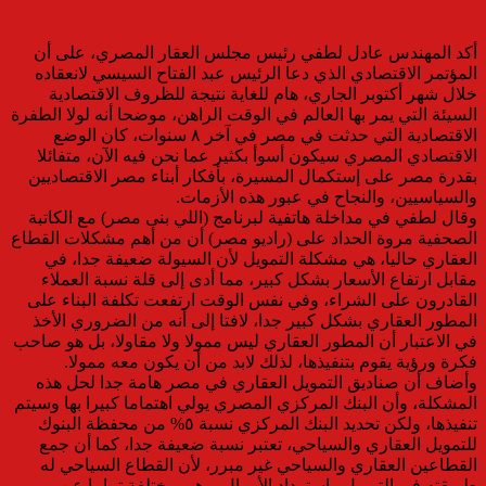
أكد المهندس عادل لطفي رئيس مجلس العقار المصري، على أن
المؤتمر الاقتصادي الذي دعا الرئيس عبد الفتاح السيسي لانعقاده
خلال شهر أكتوبر الجاري، هام للغاية نتيجة للظروف الاقتصادية
السيئة التي يمر بها العالم في الوقت الراهن، موضحا أنه لولا الطفرة
الاقتصادية التي حدثت في مصر في آخر ٨ سنوات، كان الوضع
الاقتصادي المصري سيكون أسوأ بكثير عما نحن فيه الآن، متفائلا
بقدرة مصر على إستكمال المسيرة، بأفكار أبناء مصر الاقتصاديين
والسياسيين، والنجاح في عبور هذه الأزمات.
وقال لطفي في مداخلة هاتفية لبرنامج (اللي بنى مصر) مع الكاتبة
الصحفية مروة الحداد على (راديو مصر) أن من أهم مشكلات القطاع
العقاري حاليا، هي مشكلة التمويل لأن السيولة ضعيفة جدا، في
مقابل ارتفاع الأسعار بشكل كبير، مما أدى إلى قلة نسبة العملاء
القادرون على الشراء، وفي نفس الوقت ارتفعت تكلفة البناء على
المطور العقاري بشكل كبير جدا، لافتا إلى أنه من الضروري الأخذ
في الاعتبار أن المطور العقاري ليس ممولا ولا مقاولا، بل هو صاحب
فكرة ورؤية يقوم بتنفيذها، لذلك لابد من أن يكون معه ممولا.
وأضاف أن صناديق التمويل العقاري في مصر هامة جدا لحل هذه
المشكلة، وأن البنك المركزي المصري يولي اهتماما كبيرا بها وسيتم
تنفيذها، ولكن تحديد البنك المركزي نسبة ٥% من محفظة البنوك
للتمويل العقاري والسياحي، تعتبر نسبة ضعيفة جدا، كما أن جمع
القطاعين العقاري والسياحي غير مبرر، لأن القطاع السياحي له
طريقته في التمويل واسترداد الأموال، وهي مختلفة تماما عن