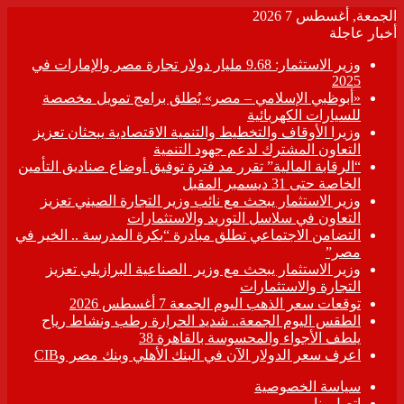
الجمعة, أغسطس 7 2026
أخبار عاجلة
وزير الاستثمار: 9.68 مليار دولار تجارة مصر والإمارات في
2025
«أبوظبي الإسلامي – مصر» يُطلق برامج تمويل مخصصة
للسيارات الكهربائية
وزيرا الأوقاف والتخطيط والتنمية الاقتصادية يبحثان تعزيز
التعاون المشترك لدعم جهود التنمية
“الرقابة المالية” تقرر مد فترة توفيق أوضاع صناديق التأمين
الخاصة حتى 31 ديسمبر المقبل
وزير الاستثمار يبحث مع نائب وزير التجارة الصيني تعزيز
التعاون في سلاسل التوريد والاستثمارات
التضامن الاجتماعي تطلق مبادرة “بكرة المدرسة .. الخير في
مصر”
وزير الاستثمار يبحث مع وزير الصناعية البرازيلي تعزيز
التجارة والاستثمارات
توقعات سعر الذهب اليوم الجمعة 7 أغسطس 2026
الطقس اليوم الجمعة.. شديد الحرارة رطب ونشاط رياح
يلطف الأجواء والمحسوسة بالقاهرة 38
اعرف سعر الدولار الآن في البنك الأهلي وبنك مصر وCIB
سياسة الخصوصية
اتصل بنا