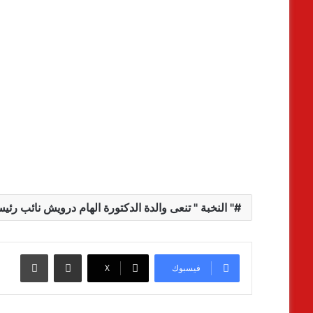
" النخبة " تنعى والدة الدكتورة الهام درويش نائب ر
مشاركة عبر البريد
طباعة
فيسبوك
‫X