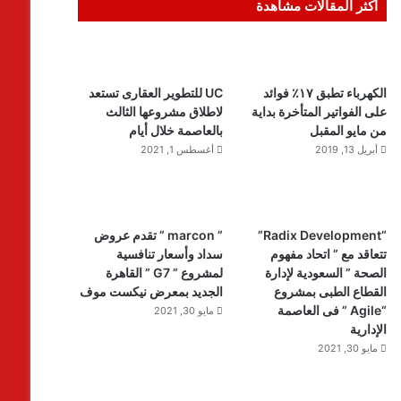
أكثر المقالات مشاهدة
الكهرباء تطبق ١٧٪ فوائد
UC للتطوير العقارى تستعد
على الفواتير المتأخرة بداية
لاطلاق مشروعها الثالث
من مايو المقبل
بالعاصمة خلال أيام
أبريل 13, 2019
أغسطس 1, 2021
“Radix Development”
” marcon ” تقدم عروض
تتعاقد مع ” اتحاد مفهوم
سداد وأسعار تنافسية
الصحة ” السعودية لإدارة
لمشروع ” G7 ” القاهرة
القطاع الطبى بمشروع
الجديد بمعرض نيكست موف
“Agile ” فى العاصمة
مايو 30, 2021
الإدارية
مايو 30, 2021