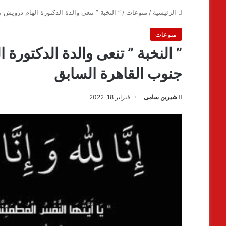
الرئيسية
/
منوعات
/
” النخبة ” تنعى والدة الدكتورة الهام دروي
منوعات
” النخبة ” تنعى والدة الدكتور
جنوب القاهرة السابق
شيرين سامى
فبراير 18, 2022