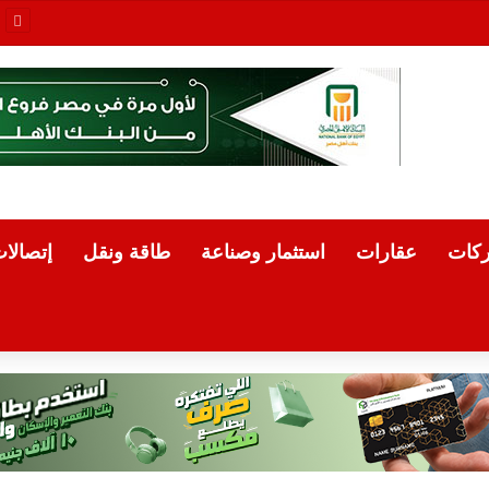
الرئيس التنفيذي للهيئة العامة للاستثمار يبحث مع مجموعة Hirdaramani Group السريلانكية خطط التوسع في السوق المصرية
كات
عقارات
استثمار وصناعة
طاقة ونقل
إتصالا