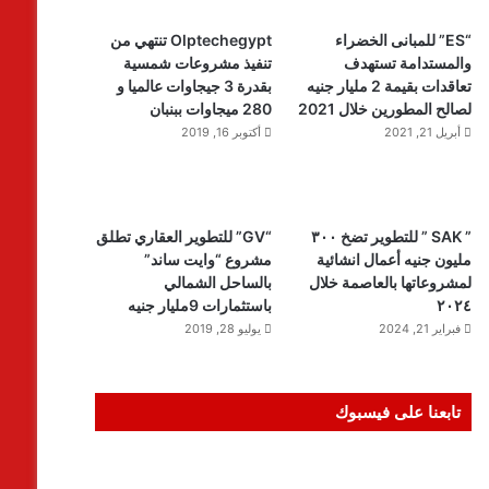
“ES” للمبانى الخضراء
Olptechegypt تنتهي من
والمستدامة تستهدف
تنفيذ مشروعات شمسية
تعاقدات بقيمة 2 مليار جنيه
بقدرة 3 جيجاوات عالميا و
لصالح المطورين خلال 2021
280 ميجاوات ببنبان
أبريل 21, 2021
أكتوبر 16, 2019
” SAK ” للتطوير تضخ ٣٠٠
“GV” للتطوير العقاري تطلق
مليون جنيه أعمال انشائية
مشروع “وايت ساند”
لمشروعاتها بالعاصمة خلال
بالساحل الشمالي
٢٠٢٤
باستثمارات 9مليار جنيه
فبراير 21, 2024
يوليو 28, 2019
تابعنا على فيسبوك