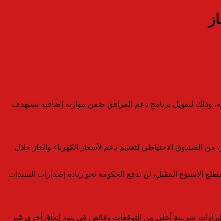
ر من صندوق الاحتياطي للموازنة السنوية الحالية، وذلك لتمويل برنامج دعم المرافق ضمن موازنة إضافية تستهدف
صحفية اليوم الثلاثاء عقب اجتماع لمجلس الوزراء، أنه جرى تخصيص 513.5 مليار ين، ما يعادل 3.2 مليار دولار، من الصندوق الاحتياطي لتقديم دعم لأسعار الكهرباء والغاز خلال
 مطلع الأسبوع المقبل، لن تدفع الحكومة نحو زيادة إصدارات السندات
يرادات ضريبية أعلى من التوقعات وفائض في بنود إنفاق أخرى غير