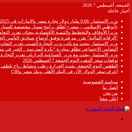
الجمعة, أغسطس 7 2026
أخبار عاجلة
وزير الاستثمار: 9.68 مليار دولار تجارة مصر والإمارات في 2025
«أبوظبي الإسلامي – مصر» يُطلق برامج تمويل مخصصة للسيارات
وزيرا الأوقاف والتخطيط والتنمية الاقتصادية يبحثان تعزيز التع
“الرقابة المالية” تقرر مد فترة توفيق أوضاع صناديق التأمين الخاصة حتى 31 د
وزير الاستثمار يبحث مع نائب وزير التجارة الصيني تعزيز التعا
التضامن الاجتماعي تطلق مبادرة “بكرة المدرسة .. الخير في م
وزير الاستثمار يبحث مع وزير الصناعية البرازيلي تعزيز التجارة
توقعات سعر الذهب اليوم الجمعة 7 أغسطس 2026
الطقس اليوم الجمعة.. شديد الحرارة رطب ونشاط رياح يلطف الأ
اعرف سعر الدولار الآن في البنك الأهلي وبنك مصر وCIB
سياسة الخصوصية
اتصل بنا
من نحن
اعلن معنا
القائمة