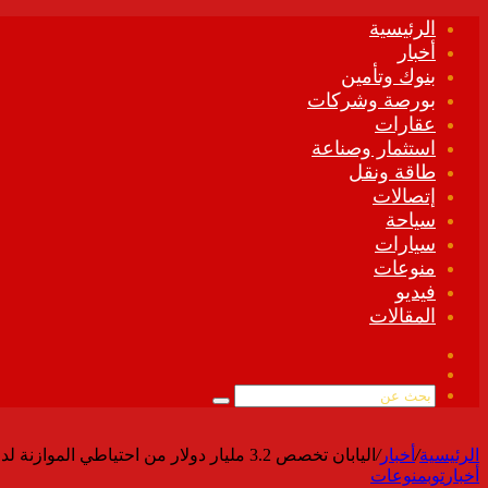
الرئيسية
أخبار
بنوك وتأمين
بورصة وشركات
عقارات
استثمار وصناعة
طاقة ونقل
إتصالات
سياحة
سيارات
منوعات
فيديو
المقالات
فيسبوك
ملخص
الموقع
بحث
RSS
عن
الرئيسية
/
أخبار
/
اليابان تخصص 3.2 مليار دولار من احتياطي الموازنة لدعم أسعار الكهرباء والغاز
أخبار
توب
منوعات