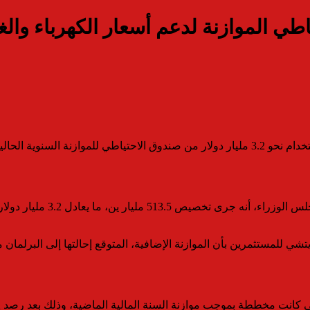
أعلنت وزيرة المالية اليابانية ساتسوكي كاتاياما أن الحكومة قررت استخدام نحو 3.2 مليار دولا
وأوضحت كاتاياما في تصريحات 
تشي للمستثمرين بأن الموازنة الإضافية، المتوقع إحالتها إلى البرلمان
ي كانت مخططة بموجب موازنة السنة المالية الماضية، وذلك بعد رصد إ