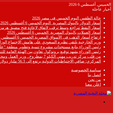
الخميس, أغسطس 6 2026
أخبار عاجلة
حالة الطقس اليوم الخميس فى مصر 2026
أسعار الدولار بالبنوك المصرية اليوم الخميس 6 أغسطس 2026
أسعار النفط تتراجع وسط ترقب لاتفاق لإعادة فتح مضيق هرمز
أسعار العملات بالبنوك المصرية الخميس 6 أغسطس 2026
ارتفاع أسعار الذهب فى الأسواق المصرية الخميس 6 أغسطس 2026
وزير الخارجية يلتقي نظيره السعودي على هامش الاجتماع الو
رئيس الوزراء يتابع مستجدات مشروع تنمية وتطوير منطقة “عل
رئيس الوزراء يشهد توقيع بروتوكول تعاون بين الهيئة العامة لل
من قلب مركز تدريب مهني الكيلو 7 بمطروح.. وزير العمل ومحافظ مطروح يزرعان الأمل في قلوب المتدربين ..ويتفقان على خطة عاجلة لتطوير “المركز” وصناعة الكوادر الماهرة..
المركزي: صافي الاحتياطيات الدولية يرتفع إلى 56.3 مليار دولار بنهاية يوليو 2026
سياسة الخصوصية
اتصل بنا
من نحن
اعلن معنا
القائمة