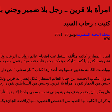
امرأة بلا قرين .. رجل بلا ضمير وجني 
كتبت : رحاب السيد
مجلة النخبة المصرية
يونيو 26, 2021
876
ايمان المغازي كاتبه متألقه استطاعت اقتحام عالم روايات الرعب وتأل
نشرهم الكترونيا كما شاركت بثلاث مجموعات قصصية وعمل منفرد عب
وواصلت الكاتبه تحقيق حلمها بعد أصدارها كتاب ” ثار سفلي ” عن دار 
تناول الكتاب الحديث عن خبايا العالم السفلي فكل إنسي له قرين ولك
جيش من العمار تقوده امرأة بلا قرين، وجيش من الشياطين يقوده رجل
هل يمكن أن يجتمع هدف بشرية وجنى تحت مسمى واحدا إلا وهو الثأر؟ فم
يذكر ان الكاتبه لها العديد من القصص القصيرة منها(راقصة الجان) 