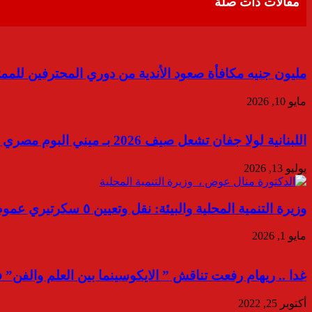
مقالات ذات صلة
مليون جنيه مكافأة صعود الأندية من دوري المحترفين للممتا
مايو 10, 2026
اللبنانية لولا جفان تشعل صيف 2026 بـ ميني البوم مصري “يا رايحين”
يوليو 13, 2026
وزيرة التنمية المحلية والبيئة: نقل وتعيين ٥ سكرتيري عموم و ٥ سكرتيري عموم مساعدين
مايو 1, 2026
غدا .. ريهام رفعت تناقش ” الايكوسينما بين العلم والفن” ف
أكتوبر 25, 2022