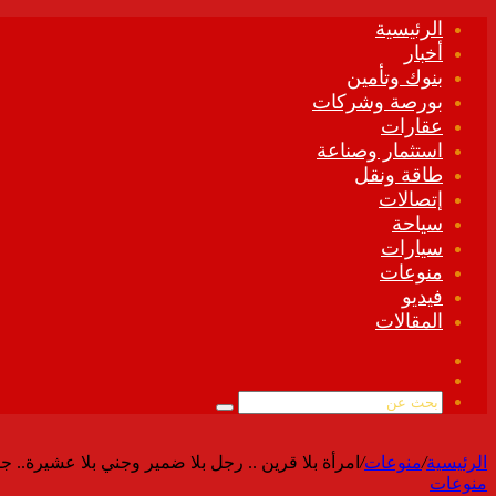
الرئيسية
أخبار
بنوك وتأمين
بورصة وشركات
عقارات
استثمار وصناعة
طاقة ونقل
إتصالات
سياحة
سيارات
منوعات
فيديو
المقالات
فيسبوك
ملخص
الموقع
بحث
RSS
عن
الرئيسية
/
منوعات
/
امرأة بلا قرين .. رجل بلا ضمير وجني بلا عشيرة.. 
منوعات