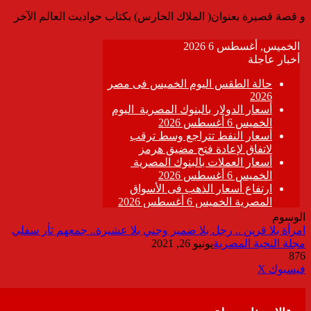
و قصة قصيرة بعنوان( الملاك الحارس) بكتاب حواديت العالم الآخر
الوسوم
امرأة بلا قرين .. رجل بلا ضمير وجني بلا عشيرة.. جمعهم ثأر سفلي
مجلة النخبة المصرية
يونيو 26, 2021
876
ڤايبر
طباعة
تيلقرام
واتساب
مشاركة
فيسبوك
‫X
عبر
البريد