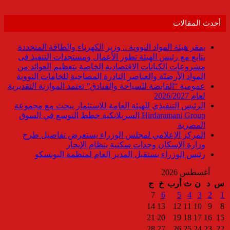
أحدث المقالات
بمقر هيئة المواد النووية .. وزير الكهرباء والطاقة المتجددة
يتابع مع رئيس الهيئة تطور الأعمال ومستجدات التنفيذ فى
مشروعات الكيانات الاقتصادية الخاصة بتعظيم العوائد من
المواد الأرضيّة والعناصر النادرة المصاحبة للخامات النووية
عمومية “القابضة للسياحة والفنادق” تعتمد الموازنة التقديرية
لعام 2026/2027
الرئيس التنفيذي للهيئة العامة للاستثمار يبحث مع مجموعة
Hirdaramani Group السريلانكية خطط التوسع في السوق
المصرية
المركز الإعلامي لمجلس الوزراء يستعرض تفاصيل طرح
وزارة الإسكان وحدات سكنية بنظام الإيجار
رئيس الوزراء يستقبل المدير العام لمنظمة اليونسكو
أغسطس 2026
س
د
ن
ث
أرب
خ
ج
7
6
5
4
3
2
1
14
13
12
11
10
9
8
21
20
19
18
17
16
15
28
27
26
25
24
23
22