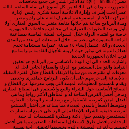
مصر ( 88.7 fm ) الإذاعة الأكثر انتشار فى جميع محافظات
الجمهورية ، وذلك فى الثلاثاء من كل أسبوع فى تمام الساعة الثالثة
عصرا تحت إشراف وإدارة الاعلامية أميمة شكرى رئيس الإدارة
المركزية للأخبار المسموعة والمشرف العام على راديو مصر ،
ومدة البرنامج ساعة يتم خلالها متابعة متغيرات السوق العقارى أولا
بأول ورصد التطورات العمرانية فى مختلف محافظات الجمهورية
خاصة مع اهتمام الدولة خلال السنوات القليلة الماضية بمضاعفة
الرقعة المعمورة فى مصر من خلال التوسعات فى عدد من المدن
الجديدة ،و التى تشمل إنشاء ١٤ مدينة عمرانية مستدامة تخدم
أهداف الدولة فى توفير حياة كريمة للأجيال القادمة ،وتزامنا مع
قرب اعلان الجمهورية الجديدة
واشارت الحداد الى ان الهدف الاساسى من البرنامج هو تحقيق
الترابط والتواصل المستمر مع الدولة والقطاع الخاص لحل اى
معوقات او مقترحات من شأنها الارتقاء بالقطاع خلال الفترة المقبلة
، بالإضافة إلى حرصهم على أن يكون البرنامج جماهيرى وخدمى
ويقدم للمستمع المعلومات المهمة التى يجب معرفتها عن القطاع و
النصائح الأساسية حول الشراء والبيع والاستثمار فى القطاع العقارى
وماهى أفضل الفرص المتاحة له و المناطق الأكثر رواجا وما هى
أفضل المدن كفرصة للاستثمار مع رصد أسعار الوحدات العقارية
ومتوسط الأسعار بالمدن الجديدة مما يساعد فى اختيار المستمع
لفرصة حقيقية للشراء بالإضافة إلى الرد على جميع استفسارات
المستمعين وتقديم حلول ذكية ومبتكرة للتصميمات الداخلية
للوحدات وافضل طرق لاستغلال المساحات الصغيرة وما هى أفضل
تصميمات لغرف المعيشة والنوم وتنسيقها لتحقيق راحة نفسية