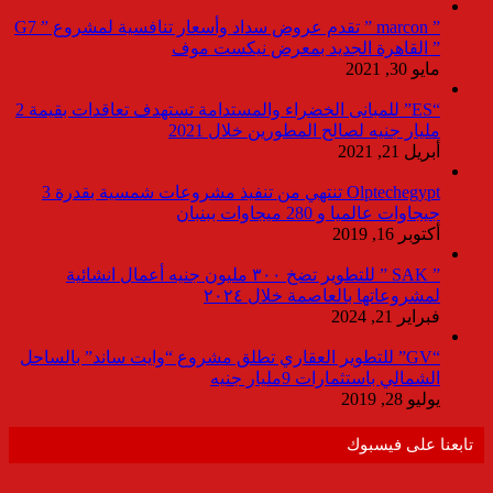
” marcon ” تقدم عروض سداد وأسعار تنافسية لمشروع ” G7
” القاهرة الجديد بمعرض نيكست موف
مايو 30, 2021
“ES” للمبانى الخضراء والمستدامة تستهدف تعاقدات بقيمة 2
مليار جنيه لصالح المطورين خلال 2021
أبريل 21, 2021
Olptechegypt تنتهي من تنفيذ مشروعات شمسية بقدرة 3
جيجاوات عالميا و 280 ميجاوات ببنبان
أكتوبر 16, 2019
” SAK ” للتطوير تضخ ٣٠٠ مليون جنيه أعمال انشائية
لمشروعاتها بالعاصمة خلال ٢٠٢٤
فبراير 21, 2024
“GV” للتطوير العقاري تطلق مشروع “وايت ساند” بالساحل
الشمالي باستثمارات 9مليار جنيه
يوليو 28, 2019
تابعنا على فيسبوك