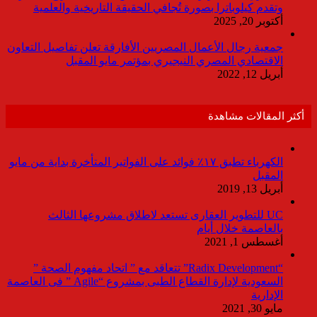
وتقدم كيلوباترا بصورة تُجافي الحقيقة التاريخية والعلمية
أكتوبر 20, 2025
جمعية رجال الأعمال المصريين الأفارقة تعلن تفاصيل التعاون
الاقتصادي المصري النيجيري بمؤتمر مايو المقبل
أبريل 12, 2022
أكثر المقالات مشاهدة
الكهرباء تطبق ١٧٪ فوائد على الفواتير المتأخرة بداية من مايو
المقبل
أبريل 13, 2019
UC للتطوير العقارى تستعد لاطلاق مشروعها الثالث
بالعاصمة خلال أيام
أغسطس 1, 2021
“Radix Development” تتعاقد مع ” اتحاد مفهوم الصحة ”
السعودية لإدارة القطاع الطبى بمشروع “Agile ” فى العاصمة
الإدارية
مايو 30, 2021