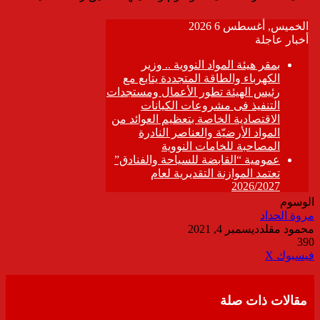
الوسوم
مروة الحداد
محمود مقلد
ديسمبر 4, 2021
390
ڤايبر
طباعة
تيلقرام
واتساب
مشاركة
فيسبوك
‫X
عبر
البريد
مقالات ذات صلة