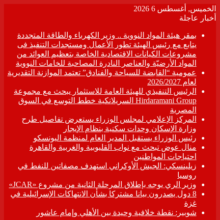
الخميس, أغسطس 6 2026
أخبار عاجلة
بمقر هيئة المواد النووية .. وزير الكهرباء والطاقة المتجددة
يتابع مع رئيس الهيئة تطور الأعمال ومستجدات التنفيذ فى
مشروعات الكيانات الاقتصادية الخاصة بتعظيم العوائد من
المواد الأرضيّة والعناصر النادرة المصاحبة للخامات النووية
عمومية “القابضة للسياحة والفنادق” تعتمد الموازنة التقديرية
لعام 2026/2027
الرئيس التنفيذي للهيئة العامة للاستثمار يبحث مع مجموعة
Hirdaramani Group السريلانكية خطط التوسع في السوق
المصرية
المركز الإعلامي لمجلس الوزراء يستعرض تفاصيل طرح
وزارة الإسكان وحدات سكنية بنظام الإيجار
رئيس الوزراء يستقبل المدير العام لمنظمة اليونسكو
منال عوض تبحث مع نواب القليوبية والغربية والقاهرة
احتياجات المواطنين
زيلينسكي: الجيش الأوكراني استهدف مصفاتين للنفط في
روسيا
وزير الري يوجه بإطلاق المرحلة الثانية من مشروع «JCAR»
8 دول يصدرون بيانا مشتركا بشأن الانتهاكات الإسرائيلية في
غزة
شوبير: نقطة خلافية وحيدة بين الأهلي وإمام عاشور