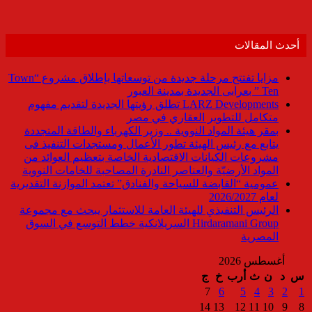
أحدث المقالات
مزايا تفتتح مرحلة جديدة من توسعاتها بإطلاق مشروع “Town
Ten ” بعرابى الجديدة بمدينة العبور
LARZ Developments تطلق رؤيتها الجديدة لتقديم مفهوم
متكامل للتطوير العقاري في مصر
بمقر هيئة المواد النووية .. وزير الكهرباء والطاقة المتجددة
يتابع مع رئيس الهيئة تطور الأعمال ومستجدات التنفيذ فى
مشروعات الكيانات الاقتصادية الخاصة بتعظيم العوائد من
المواد الأرضيّة والعناصر النادرة المصاحبة للخامات النووية
عمومية “القابضة للسياحة والفنادق” تعتمد الموازنة التقديرية
لعام 2026/2027
الرئيس التنفيذي للهيئة العامة للاستثمار يبحث مع مجموعة
Hirdaramani Group السريلانكية خطط التوسع في السوق
المصرية
أغسطس 2026
س
د
ن
ث
أرب
خ
ج
7
6
5
4
3
2
1
14
13
12
11
10
9
8