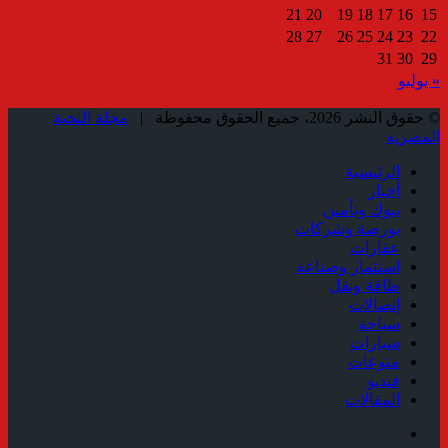
21
20
19
18
17
16
15
28
27
26
25
24
23
22
31
30
29
« يوليو
© حقوق النشر 2026، جميع الحقوق محفوظة |
مجلة النخبة
المصرية
الرئيسية
أخبار
بنوك وتأمين
بورصة وشركات
عقارات
استثمار وصناعة
طاقة ونقل
إتصالات
سياحة
سيارات
منوعات
فيديو
المقالات
فيسبوك