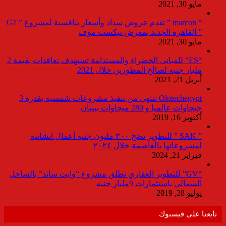
مايو 30, 2021
” marcon ” تقدم عروض سداد وأسعار تنافسية لمشروع ” G7
” القاهرة الجديد بمعرض نيكست موف
مايو 30, 2021
“ES” للمبانى الخضراء والمستدامة تستهدف تعاقدات بقيمة 2
مليار جنيه لصالح المطورين خلال 2021
أبريل 21, 2021
Olptechegypt تنتهي من تنفيذ مشروعات شمسية بقدرة 3
جيجاوات عالميا و 280 ميجاوات ببنبان
أكتوبر 16, 2019
” SAK ” للتطوير تضخ ٣٠٠ مليون جنيه أعمال انشائية
لمشروعاتها بالعاصمة خلال ٢٠٢٤
فبراير 21, 2024
“GV” للتطوير العقاري تطلق مشروع “وايت ساند” بالساحل
الشمالي باستثمارات 9مليار جنيه
يوليو 28, 2019
تابعنا على فيسبوك