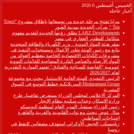
الخميس, أغسطس 6 2026
أخبار عاجلة
مزايا تفتتح مرحلة جديدة من توسعاتها بإطلاق مشروع “Town
Ten ” بعرابى الجديدة بمدينة العبور
LARZ Developments تطلق رؤيتها الجديدة لتقديم مفهوم
متكامل للتطوير العقاري في مصر
بمقر هيئة المواد النووية .. وزير الكهرباء والطاقة المتجددة
يتابع مع رئيس الهيئة تطور الأعمال ومستجدات التنفيذ فى
مشروعات الكيانات الاقتصادية الخاصة بتعظيم العوائد من
المواد الأرضيّة والعناصر النادرة المصاحبة للخامات النووية
عمومية “القابضة للسياحة والفنادق” تعتمد الموازنة التقديرية
لعام 2026/2027
الرئيس التنفيذي للهيئة العامة للاستثمار يبحث مع مجموعة
Hirdaramani Group السريلانكية خطط التوسع في السوق
المصرية
المركز الإعلامي لمجلس الوزراء يستعرض تفاصيل طرح
وزارة الإسكان وحدات سكنية بنظام الإيجار
رئيس الوزراء يستقبل المدير العام لمنظمة اليونسكو
منال عوض تبحث مع نواب القليوبية والغربية والقاهرة
احتياجات المواطنين
زيلينسكي: الجيش الأوكراني استهدف مصفاتين للنفط في
روسيا