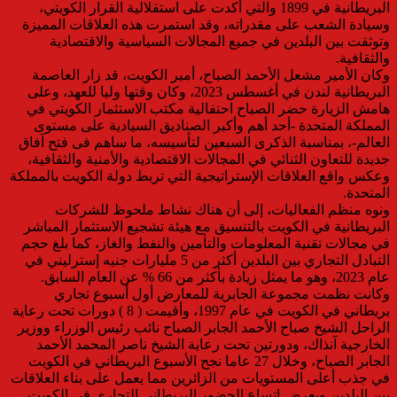
البريطانية في 1899 والتي أكدت على استقلالية القرار الكويتي،
وسيادة الشعب على مقدراته، وقد استمرت هذه العلاقات المميزة
وتوثقت بين البلدين في جميع المجالات السياسية والاقتصادية
والثقافية.
وكان الأمير مشعل الأحمد الصباح، أمير الكويت، قد زار العاصمة
البريطانية لندن في أغسطس 2023، وكان وقتها وليا للعهد، وعلى
هامش الزيارة حضر الصباح احتفالية مكتب الاستثمار الكويتي في
المملكة المتحدة -أحد أهم وأكبر الصناديق السيادية على مستوى
العالم-، بمناسبة الذكرى السبعين لتأسيسه، ما ساهم فى فتح آفاق
جديدة للتعاون الثنائي في المجالات الاقتصادية والأمنية والثقافية،
وعكس واقع العلاقات الإستراتيجية التي تربط دولة الكويت بالمملكة
المتحدة.
ونوه منظم الفعاليات، إلى أن هناك نشاط ملحوظ للشركات
البريطانية في الكويت بالتنسيق مع هيئة تشجيع الاستثمار المباشر
في مجالات تقنية المعلومات والتأمين والنفط والغاز، كما بلغ حجم
التبادل التجاري بين البلدين أكثر من 5 مليارات جنيه إسترليني في
عام 2023، وهو ما يمثل زيادة بأكثر من 66 % عن العام السابق.
وكانت نظمت مجموعة الجابرية للمعارض أول أسبوع تجاري
بريطاني في الكويت في عام 1997، وأقيمت ( 8 ) دورات تحت رعاية
الراحل الشيخ صباح الأحمد الجابر الصباح نائب رئيس الوزراء ووزير
الخارجية آنذاك، ودورتين تحت رعاية الشيخ ناصر المحمد الأحمد
الجابر الصباح، وخلال 27 عاما نجح الأسبوع البريطاني في الكويت
في جذب أعلى المستويات من الزائرين مما يعمل على بناء العلاقات
بين البلدين ويعرض اتساع الحضور البريطاني التجاري في الكويت.