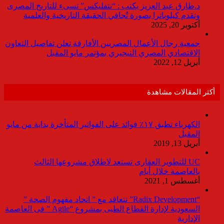
د.طارق عبد العزيز يكتب : “نتفليكس” تسىء للتاريخ المصرى
وتقدم كيلوباترا بصورة تُجافي الحقيقة التاريخية والعلمية
أكتوبر 20, 2025
جمعية رجال الأعمال المصريين الأفارقة تعلن تفاصيل التعاون
الاقتصادي المصري النيجيري بمؤتمر مايو المقبل
أبريل 12, 2022
أكثر المقالات مشاهدة
الكهرباء تطبق ١٧٪ فوائد على الفواتير المتأخرة بداية من مايو
المقبل
أبريل 13, 2019
UC للتطوير العقارى تستعد لاطلاق مشروعها الثالث
بالعاصمة خلال أيام
أغسطس 1, 2021
“Radix Development” تتعاقد مع ” اتحاد مفهوم الصحة ”
السعودية لإدارة القطاع الطبى بمشروع “Agile ” فى العاصمة
الإدارية