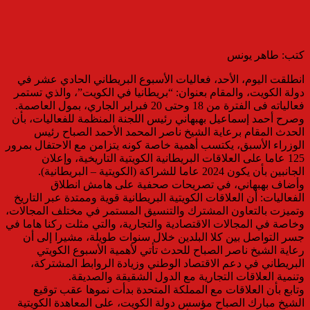
كتب: طاهر يونس
انطلقت اليوم، الأحد، فعاليات الأسبوع البريطاني الحادي عشر في
دولة الكويت، والمقام بعنوان: “بريطانيا في الكويت”، والذي تستمر
فعالياته فى الفترة من 18 وحتى 20 فبراير الجاري، بمول العاصمة.
وصرح أحمد إسماعيل بهبهاني رئيس اللجنة المنظمة للفعاليات، بأن
الحدث المقام برعاية الشيخ ناصر المحمد الأحمد الصباح رئيس
الوزراء الأسبق، يكتسب أهمية خاصة كونه يتزامن مع الاحتفال بمرور
125 عاما على العلاقات البريطانية الكويتية التاريخية، وإعلان
الجانبين بأن يكون 2024 عاما للشراكة (الكويتية – البريطانية).
وأضاف بهبهاني، في تصريحات صحفية على هامش انطلاق
الفعاليات: أن العلاقات الكويتية البريطانية قوية وممتدة عبر التاريخ
وتميزت بالتعاون المشترك والتنسيق المستمر في مختلف المجالات،
وخاصة في المجالات الاقتصادية والتجارية، والتي مثلت ركنا هاما في
جسر التواصل بين كلا البلدين خلال سنوات طويلة، مشيرا إلى أن
رعاية الشيخ ناصر الصباح للحدث تأتي لأهمية الأسبوع الكويتي
البريطاني في دعم الاقتصاد الوطني وزيادة الروابط المشتركة،
وتنمية العلاقات التجارية مع الدول الشقيقة والصديقة.
وتابع بأن العلاقات مع المملكة المتحدة بدأت نموها عقب توقيع
الشيخ مبارك الصباح مؤسس دولة الكويت، على المعاهدة الكويتية