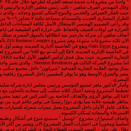
” واحدا من مشروعات جديدة تستعد الشركة لطرحها خلال عام ٢٠٢٥ ضمن خطة توسعات شاملة سيتم الإعلان عن كافة تفاصيلها قريبا .
وقال المهندس أشرف شاهين – نائب رئيس مجلس الإدارة والرئيس التن
حيث الفكر العمرانى والخدمى والتنوع المثالى لجميع وحداته ، والذى 
وقد راعى التصميم الهندسى الاستغلال الأمثل لكافة المساحات الداخلية
الحرارة فى اوقات الصيف والحفاظ على حرارة الجو الطبيعية فى ايام
أضاف شاهين أن شركة مارجينز منذ انطلاقها بالسوق المصرى تمتلك معاي
في العاصمة الإدارية الج
التجارية الحصرية، حيث يمثل فندق أوكس الظهور الأول لعلامة OAKS التابعة لمجموعة Minor Hotels في مصر المتخصصة فى ادارة وتشغيل الفنادق ، وتدير أكثر من 530 فندقًا في 54 دولة .
اما مشروع الشركة الثالث
مصر والشرق الأوسط وهو ما يوفر للمقيمين داخل المشروع رفاهية وخد
المصرى .
وأشار الدكتور ماهر استينو المؤسس ورئيس مجلس ادارة شركة سايتس إ
تخطيط المشروع وتنفيذ أعمال اللاند سكيب إلى سعادته بالتعاون مع ش
لافتا إلى توافق الرؤى والأهداف الخاصة بين الشركتين فى تنفيذ م
مناظر طبيعية خلابة مما يؤدى دورًا رئيسيًا فى توفير تناغم فريد من
بخلاف عامل الأمان داخل المشروع بعمل ممرات منعزله للسيارات بعيد
الاسترخاء والسعادة لسكان الكمبوند .
واضاف استينوا ان مشروع ” لوسيل ” سيتمتع بتنوع فى أشكال وطبيعة ا
اساسيا ومحورياً فى اختيارات العمل للمشروع الان ويعتبر من أكثر الأ
وقال على جابر – العضو المنتدب للقطاع التجارى للشركة ان حرص ش