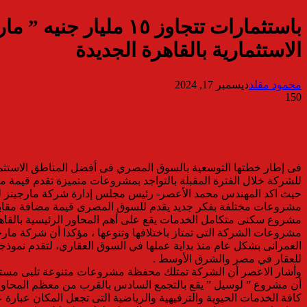
باستثمارات تتجاوز ٥
الاستثمارية بالقاهرة الجديدة
محمود مقلد
ديسمبر 17, 2024
150
فى إطار خطتها التوسعية بالسوق المصري فى أفضل المناطق الاستثمار
للشركة خلال الفترة المقبلة بالتواجد بمشروعات متميزة تقدم قيمة مض
حيث اكد المهندس محمد الأعصر- رئيس مجلس إدارة شركة مارجينز للت
مشروعات مختلفة بفكر جديد يقدم للسوق المصرى قيمة مضافة مقابل 
مشروعات الشركة التى تمتاز باختلافها وتنوعها ، مؤكدا أن شركة مارج
العمرانى بشكل عام منذ بداية عملها في السوق العقاري، لتقدم نموذج
للعقار في مصر والشرق الأوسط .
وأشار الاعصر أن الشركة تمتلك محفظة مشروعات متنوعة تلبى مستهدفا
أن مشروع ” لوسيل ” يقع بالتجمع السادس بالقرب من معظم المحاور و
كافة الخدمات الحيوية والترفيهية والرياضية التى تجعل المكان عبارة ع