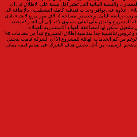
مارى والنسبة البنائية التى تعتبر اقل نسبة على الاطلاق فى اى
غرف ووحدات دوبلكس لتلبية احتياجات كافة العملاء ، علاوة على توافر وحدات فندقية كاملة التشطيب ، بالإضافة الى
زيادة نسبة مساحات الخدمات الترفيهية عن المعتاد من مسطحات خضراء وطبيعة خلابة وبحيرات صناعية وأماكن لسير الدراجات وأماكن لممارسة رياضة التأمل وتخصيص مساحة ٤ الاف متر مربع لانشاء نادى
حة تجارية متكاملة للمشروع وفندق على اعلى مستوى لافتا إلى أن الشركة بصدد
 تشغيل ممكن لها لمضاعفة العوائد الاستثمارية للعملاء .
وأشار جابر إلى أنه سيتم طرح نسبة ١٥ % فقط من وحدات المشروع ضمن الطرح الأول بمستهدفات بيعية تصل الى ٢.٢ مليار جنيه بتسهيلات وعروض تنافسية جدا بمناسبة إطلاق المشروع تبدأ من مقدمات ٥%
لمنطقة موضحا انه بالرغم من كم الخدمات الهائلة للمشروع الا أن الشركة قامت بتحليل
التضخم الرسمية من أجل تحقيق هدف الشركة فى تقديم قيمة مقابل