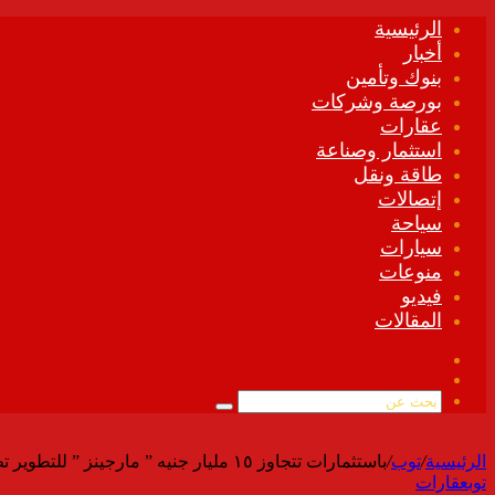
الرئيسية
أخبار
بنوك وتأمين
بورصة وشركات
عقارات
استثمار وصناعة
طاقة ونقل
إتصالات
سياحة
سيارات
منوعات
فيديو
المقالات
فيسبوك
ملخص
الموقع
بحث
RSS
عن
الرئيسية
/
توب
/
باستثمارات تتجاوز ١٥ مليار جنيه ” مارجينز ” للتطوير تطلق ” لوسيل ” أحدث مشروعاتها بأفضل المواقع الاستثمارية بالقاهرة الجديدة
توب
عقارات