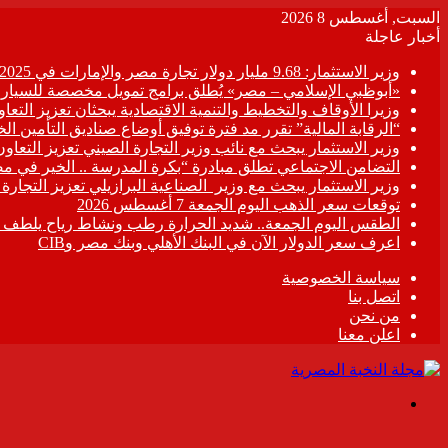
السبت, أغسطس 8 2026
أخبار عاجلة
وزير الاستثمار: 9.68 مليار دولار تجارة مصر والإمارات في 2025
«أبوظبي الإسلامي – مصر» يُطلق برامج تمويل مخصصة للسيارات
وزيرا الأوقاف والتخطيط والتنمية الاقتصادية يبحثان تعزيز التع
“الرقابة المالية” تقرر مد فترة توفيق أوضاع صناديق التأمين الخاصة حتى 31 د
وزير الاستثمار يبحث مع نائب وزير التجارة الصيني تعزيز التعا
التضامن الاجتماعي تطلق مبادرة “بكرة المدرسة .. الخير في م
وزير الاستثمار يبحث مع وزير الصناعية البرازيلي تعزيز التجارة
توقعات سعر الذهب اليوم الجمعة 7 أغسطس 2026
الطقس اليوم الجمعة.. شديد الحرارة رطب ونشاط رياح يلطف الأ
اعرف سعر الدولار الآن في البنك الأهلي وبنك مصر وCIB
سياسة الخصوصية
اتصل بنا
من نحن
اعلن معنا
القائمة