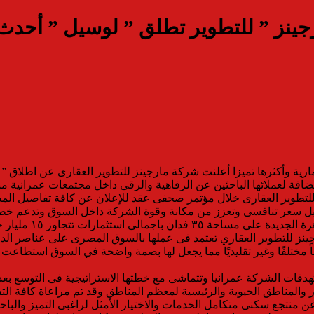
١ مليار جنيه ” مارجينز ” للتطوير تطلق ” لوسيل
ية وأكثرها تميزا أعلنت شركة مارجينز للتطوير العقارى عن اطلاق ”
افة لعملائها الباحثين عن الرفاهية والرقى داخل مجتمعات عمرانية مبت
طوير العقارى خلال مؤتمر صحفى عقد للإعلان عن كافة تفاصيل المشرو
سعر تنافسى وتعزز من مكانة وقوة الشركة داخل السوق وتدعم خطتها 
مشروع سكنى متكامل 
ينز للتطوير العقاري تعتمد فى عملها بالسوق المصرى على عناصر الدقة و
اً مختلفًا وغير تقليديًا مما يجعل لها بصمة واضحة في السوق استطاع
ت الشركة عمرانيا وتتماشى مع خطتها الاستراتيجية فى التوسع بعدد م
المناطق الحيوية والرئيسية لمعظم المناطق وقد تم مراعاة كافة التف
ن منتجع سكنى متكامل الخدمات والاختيار الأمثل لراغبى التميز والباحث