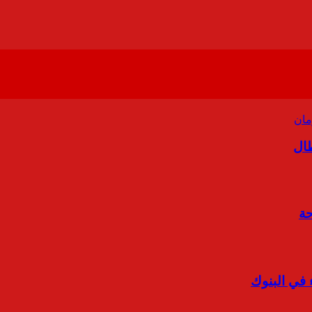
طال
حة
 في البنوك