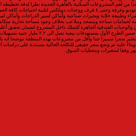
 من أهم المشروعات السكنية بالقاهرة الجديدة نظرا لدقة تخطيطه المع
مجتمع سكنى متكامل ومتنوع المساحات السكنية بداية من وحدات استوديو وغرفة وحتى ٤ 
 بالإضافة إلى ٥ الاف متر اخرى مخصصة لحمامات سباحة ومسجد وملاعب بخلاف وجود مسا
فندق والوحدات الفندقية الجاهزة للتملك داخل المشروع لضمان تحقيق أعلى
نوات بسعر متر يبدأ من ٤٩ الف جنيه والذى يعتبر سعرا متميزا جدا وأقل من مشروعات بهذه ا
ناءً عليه تم وضع سعر حقيقى للتكلفة الحالية مستندة على دراسات 
أشهر وفقا لمتغيرات ومعطيات السوق .