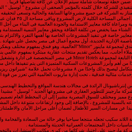
فيذي للشركة خلال كلمته بالمؤتمر الصحفى أن مشروع ” لوسيل ” الق
تمتاز به الشركة فى جميع مشروعاتها السابقة والحالية وتسعى لتحقيقه
الطراز المعمارى الحديث
 ومراعاة كافة معايير الاستدامة والجودة العالمية فى البناء من أجل ا
 الشتاء مما يخفض من تكلفة الطاقة ويحقق معايير التنمية المستدامة
ير خاصة فى تنفيذ المشروعات الخاصة بها أهمها التفرد والالتزام بتقدي
ومشروع Oaks Egypt ويقع في العاصمة الإدارية الجديدة، ويضم أول فندق لمجموع
ديدة، لافتًا إلى أنه تم بيع 40% من المشروع لعملاء أجانب، مما يعكس تقديم منتجات عقارية مب
 هو Sheraton Residences ، والذي يعتبر واحدًا من أهم وأبرز المشروعات السكنية المتميزة الت
يمتاز بوجود العلامة التجارية الفندقية “شيراتون” داخل مجتمع سكنى متك
مات مثالية فندقية ، تحت إدارة ماريوت العالمية التي تعزز من قوة 
نترناشيونال الرائدة فى مجالات هندسة المواقع والتخطيط الهندسى لل
ركة مارجينز للتطوير العقارى فى مشروعها الجديد ” لوسيل ” مشيدا بق
شروع مميز ومختلف للسوق المصرية مشيرا إلى أن المخطط العام تصميم
 نوعه بالنسبة للمشروع ، بالإضافة إلى وجود ارتفاعات متنوعة داخل ا
ا عن مسارات السير للأطفال لضمان أعلى مراحل الأمان والاطمئنان و
للاند سكيب تجعله منتجعا سياحيا يوفر حالة من السعادة والفخامة وا
ساسيات داخل المجتمعات العمرانية الحديثة والمستدامة .
ركة مارجينز على اختيار شركائها من كبرى مكاتب الاستشارات والت