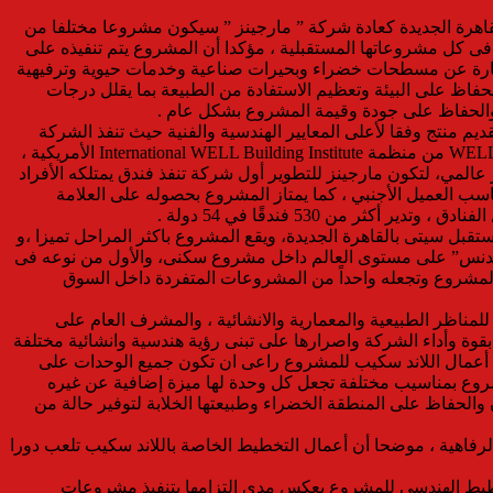
اهرة الجديدة كعادة شركة ” مارجينز ” سيكون مشروعا مختلفا من
 فى كل مشروعاتها المستقبلية ، مؤكدا أن المشروع يتم تنفيذه على
 والمستدام بمساحة بنائية لا تتجاوز ١٦ % من اجمالى المساحة الكلية لارض المشروع وباقى مساحة ال ٣٥ فدان عبارة عن مسطحات خضراء وبحيرات صناعية وخدمات حيوية وترفيهية
لحفاظ على البيئة وتعظيم الاستفادة من الطبيعة بما يقلل درجات
 والحفاظ على جودة وقيمة المشروع بشكل عام .
م منتج وفقا لأعلى المعايير الهندسية والفنية حيث تنفذ الشركة
الان ثلاثة مشروعات متنوعة وهم مشروع ZIA Business Complex بالعاصمة الإدارية الجديدة، أول مجمع أعمال فى مصر يحصل على شهادة WELL من منظمة International WELL Building Institute الأمريكية ،
ة ماينور “Minor”العالمية، وهو فندق بمفهوم مختلف وبفكر عالمي، لتكون مارجينز للتطوير أول شركة تنفذ فندق يمتلكه الأفراد
تكرة بمفهوم عالمي يناسب العميل الأجنبي ، كما يمتاز المشروع بحصوله على العلامة
ى يتم تنفيذها داخل مستقبل سيتى بالقاهرة الجديدة، ويقع المشروع باكثر المراحل تميزا ،و
امل ليصبح بذلك واحدًا من ٨ مشروعات تحمل علامة “شيراتون ريزيدنس” على مستوى العالم داخل مشروع سكنى، والأول من نوعه فى
المشروع وتجعله واحداً من المشروعات المتفردة داخل السوق
مناظر الطبيعية والمعمارية والانشائية ، والمشرف العام على
وة وأداء الشركة واصرارها على تبنى رؤية هندسية وانشائية مختلفة
 أعمال اللاند سكيب للمشروع راعى ان تكون جميع الوحدات على
لمشروع بمناسيب مختلفة تجعل كل وحدة لها ميزة إضافية عن غيره
الحفاظ على المنطقة الخضراء وطبيعتها الخلابة لتوفير حالة من
لرفاهية ، موضحا أن أعمال التخطيط الخاصة باللاند سكيب تلعب دورا
خطيط الهندسى للمشروع يعكس مدى التزامها بتنفيذ مشروعات