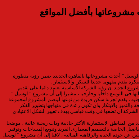
 ” أحدث مشروعاتها بأفضل المواقع
 لوسيل ” أحدث مشروعاتها بالقاهرة الجديدة ضمن رؤية متطورة
كرة تقدم مفهوما جديدا للسكن والاستثمار .
ع الجديد ان رؤية الشركة الأساسية تعتمد دائما على تقديم
فى التوسع داخليا وخارجيا ، مشيرا إلى أن مشروع ” لوسيل ”
الخدمات يقع على أهم المحاور الرئيسية بالقاهرة الجديدة على مساحة ٣٥ فدان باجمالى استثمارات تتجاوز ١٥ مليار جنيه ، يقدم تجربة سكن فريدة من نوعها لينضم المشروع لمجموعة
التميز والابتكار وان تكون رائدة فى منهاجها بتطوير الفكر
ت الشركة ان تضعها فى وقت قياسي بهدف تغيير الشكل الاعتيادي
ن المناطق الاستثمارية الأكثر جاذبية وذات ربحية عالية ، موضحا
اصيل الخاصة بالتصميم المعمارى الفريد وتنويع المساحات وتوفير
ين عن جودة الحياة والرفاهية المثالية ، لافتا إلى أن مشروع ” لوسيل