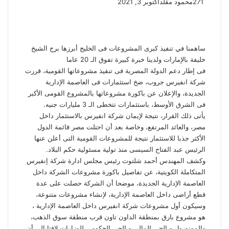
271
محمود مقلد
أكتوبر 3, 2021
ساهمنا في تنفيذ كبرى المشروعات فى الخليج أبرزها برج الشيخ
خليفة بالإمارات ولدينا خبرة كبيرة تفوق الـ 20 عاما
فى إطار دعم الدولة المصرية فى تنفيذ مشروعاتها القومية، قررت
شركة انفيرس جروب، ضخ استثمارات فى العاصمة الإدارية
الجديدة، والإعلان عن باكورة مشروعاتها بالمشروع القومى الأكبر
فى الشرق الأوسط، باستثمارات تتخطى الـ 3 مليارات جنيه.
يأتى ذلك القرار، نتيجة لإيمان شركة انفيرس بالاستثمار داخل
مصر، والعائد المرتفع، وخاصة بعد أن احتلت مصر قائمة الدول
الأكثر جذبا للاستثمار نتيجة للمشروعات القومية التى أعلن عنها
الرئيس عبد الفتاح السيسى منذ تولية مسئولية حكم البلاد.
وكشف المهندس أحمد شلتوت رئيس مجلس ادارة شركة إنفيرس
المتكاملة الكويتية، عن تفاصيل باكورة مشروعات الشركة داخل
العاصمة الإدارية الجديدة، موضحا أن الشركة حصلت على عدة
قطع أراضى داخل العاصمة الإدارية، لإنشاء مشروعات متنوعة،
وسيكون أول مشروعات شركة انفيرس داخل العاصمة الإدارية ،
هو مشروع بارق بمنطقة الداون تاون قرب منطقة سوق الذهب،
والمونورول و الحي المالي و الحي الحكومي للوزارات لافتا إلى أن