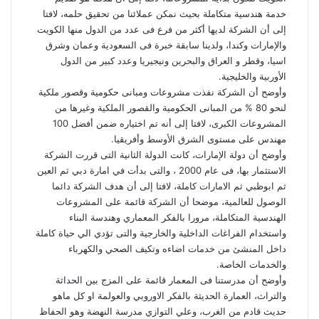
خدمة هندسية متكاملة بحيث نمكن عملائنا من تحقيق حلمه، لافتا
إلى أن الشركة لديها أكثر من فرع فى عدد من الدول منها الكويت
والإمارات وكندا، ولدينا سابقة خبرة فى السعودية وعمان وشرق
اسيا، وقطر و العراق والبحرين ونيجيريا وعدد كبير من الدول
الأوربية والخليجية.
وأوضح أن الشركة نفذت مشروعات ومبانى حكومية وقصور ملكية
لنحو 80 % من المبانى الحكومية والقصور الملكية وغيرها من
المشروعات الكبرى، لافتا إلى أنه تم اختياره ضمن أفضل 100
مهندس على مستوى الشرق الأوسط وأفريقيا.
وأوضح أن دولة الإمارات، كانت الدولة الثانية التى قررت الشركة
الاستثمار بها، فى عام 2000 ، والتى بدأت في امارة دبي ثم العين
ثم ابوظبي ثم الامارات كاملة، لافتا إلى أن هدف الشركة دائما
الوصول للعالمية، موضحا أن الشركة قائمة على المشروعات
الهندسية المتكاملة، مرورا بالفكر المعماري وهندسة البناء
واستخدام الفراغات الداخلية والخارجية والتى تؤدي الي حياة كاملة
داخل المنشئ من خدمات اضاءه وتكيف الصحي والكهرباء
والخدمات الخاصة.
وأوضح أن مدرستنا فى المعمار قائمة على المزج بين الحداثة
والتراث، العمارة الحديثة بالفكر الاوروبي والعولمة او كل ماهو
حديث قادم من الغرب، وعلي التوازي مدرسة النهضة وهو الحفاظ