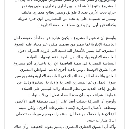
المشروع متنوع الأنشطة ما بين اداري وتجاري و طبي ويتضمن
جراج تحت الأرض بعدد 3 طوابق ويتميز بطابع معماري مختلف
ومميز تم تصميمه على يد نخبة من المعماريين ذوي خبرة طويلة
وكفائة فهو أول برج يضيئ سماء العاصمة الادارية .
وأوضح أن تدشين المشروع سيكون عبارة عن مفاجأة حقيقة داخل
العاصمة الإدارية لما يتميز من تصميم منفرد غير معتاد عليه السوق
المصرى، كما يتميز بالأسعار التنافسية التى قررت الشركة دخول
العاصمة الإدارية بها، وذلك من ناحية لدعم توجهات القيادة
السياسة المصرية فى تنمية العاصمة الإدارية باعتبارها أكبر مشروع
فى الشرق الأوسط ، ومن ناحية أخرى لدعم المواطن المصري
العادي واتاحة له الفرصة للتملك في العاصمة الادارية وتشجيع سير
سوق العمل ودعم المشاريع التجارية والادارية الصغيرة وذلك عن
طريق إتاحة العديد من نظم للسداد وذلك لتيسير على العملاء
عملية الشراء ، حيث أن مدة السداد تصل الى 8 سنوات.
وأوضح أن الشركة حصلت أيضا على أراضى بمنطقة النهر الأخضر،
ومنطقة الأعمال المركزية لإنشاء مشروعات أخرى ، ولكن سيتم
الإعلان عنها لاحقا ً، موضحا أن استثمارات وحجم مبيعات ، تتخطى
الـ 3 مليارات جنيه.
وأكد أن السوق العقارى المصرى ، يتميز بقوته الحقيقية، وأن هناك