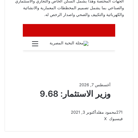
الجهات المختصة وهذا يشمل السكن الخاص والتجاري والاستثماري
والصناعي بما يشمل تصميم المخططات المعمارية والانشائية
والكهربائية والتكييف والصحي واصدار الرخص له.
271
محمود مقلد
أكتوبر 3, 2021
ڤايبر
واتساب
تيلقرام
طباعة
مشاركة
فيسبوك
‫X
عبر
البريد