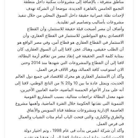
مناطق متفرقة ، بالإضافة إلى مشروعات سكنية داخل منطقة
التجمع الخامس بالقاهرة الجديدة، موضحا أن الشركة تهدف
لإحداث نقلة عمرانية حقيقة داخل السوق المحلي من خلال تنفيذ
مشروعات بأساليب وتصاميم غير تقليدية.
وأضاف أن مصر أصبحت قبلة حقيقة للاستثمار، وأن القطاع
الاقتصادي يدفع المواطنين للاستثمار في القطاع العقاري، وأن
الاستثمار في القطاع العقاري هو قطاع آمن، وفي مصر الواقع هو
أن الطلب حقيقي، وهناك عجز، لافتا إلى أن السوق العقارى، كان
بمثابة كلمة السر الحقيقة في إنقاذ مصر من تفاقم أزمة البطالة،
لافتا إلى أن القطاع والمشروعات التي شهدها منذ 2014 وحتى
الان استوعبت كافة العمالة، ووفر الالاف فرص العمل.
وأكد أن الاستثمار العقاري هو محرك للاقتصاد في جميع دول العالم
الحديث، ويمثل عادة ما بين 10 و20 % من الناتج الوطني، لافتا إلى
أنه على مدار الأعوام الخمسة الماضية، خاصة العامين الآخيرين،
شهد معدل البطالة تراجعات متتالية، بسبب المشاريع القومية
التنموية التى نفذتها الحكومة خلال الفترة الماضية، وأهمها مشروع
العاصمة الإدارية ومشروعات منطقة قناة السويس والأنفاق
والطرق والكبارى، والتى فتحت الباب أمام مئات الشباب والعمال
فى فرص العمل.
وأكد أن شركة انفيرس بدأت فى عام 1998 ، وتم اختيار دولة
الكويت لتكون بداية لمشروعاتنا، لافتا إلى أن هدفنا هو تقديم