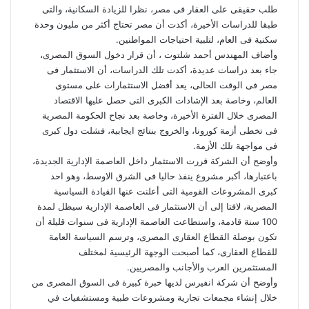
طلب حقيقى على العقار فى مصر، نظرا للزيادة السكانية، والتى
طبقا للدراسات الأخيرة، أكدت أن مصر تحتاج أكثر من مليون وحدة
سكنية فى العام، لتلبية احتياجات المواطنين.
وأضاف المهندس أحمد شلتوت ، أن قرار دخول السوق المصرى،
جاء بعد دراسات عديدة، أكدت تلك الدراسات، أن الاستثمار فى
مصر فى الوقت الحالى، يعد أفضل الاستثمارات على مستوى
العالم، وخاصة بعد الإشادات الكبرى التى حصل عليها الاقتصاد
المصرى خلال الفترة الأخيرة، وخاصة بعد نجاح الحكومة المصرية
فى تخطى أزمة كورونا، والخروج بنتائج ايجابية، فشلت دول كبرى
فى مواجهة تلك الأزمة.
وأوضح أن الشركة قررت الاستثمار داخل العاصمة الإدارية الجديدة،
باعتبارها، أكبر مشروع ينفذ حاليا فى الشرق الاوسط، وهو احد
كبرى المشروعات القومية التى أعلنت عنها القيادة السياسية
المصرية، لافتا إلى أن الاستثمار فى العاصمة الإدارية سيظل لمدة
100 سنة قادمة، واستطاعت العاصمة الإدارية فى سنوات قليلة أن
تكون بوصلة القطاع العقارى المصرى، وترسم السياسة العامة
للقطاع العقارى، كما أصبحت الوجهة الرئيسية لمختلف
المستثمرين العرب والأجانب والمصريين.
وأوضح أن شركة انفيرس لديها خبرة كبيرة فى السوق المصرى من
خلال إنشاء مجمعات تجارية ومشروعات طبية ومستشفيات في