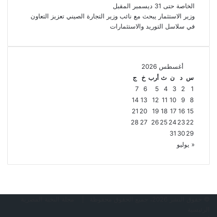
الخاصة حتى 31 ديسمبر المقبل
وزير الاستثمار يبحث مع نائب وزير التجارة الصيني تعزيز التعاون
في سلاسل التوريد والاستثمارات
أغسطس 2026
س
د
ن
ث
أرب
خ
ج
7
6
5
4
3
2
1
14
13
12
11
10
9
8
21
20
19
18
17
16
15
28
27
26
25
24
23
22
31
30
29
« يوليو
© حقوق النشر 2026، جميع الحقوق محفوظة |
مجلة النخبة المصرية
الرئيسية