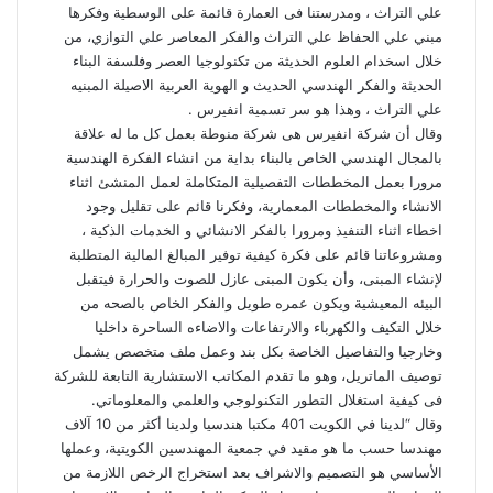
علي التراث ، ومدرستنا فى العمارة قائمة على الوسطية وفكرها
مبني علي الحفاظ علي التراث والفكر المعاصر علي التوازي، من
خلال اسخدام العلوم الحديثة من تكنولوجيا العصر وفلسفة البناء
الحديثة والفكر الهندسي الحديث و الهوية العربية الاصيلة المبنيه
علي التراث ، وهذا هو سر تسمية انفيرس .
وقال أن شركة انفيرس هى شركة منوطة بعمل كل ما له علاقة
بالمجال الهندسي الخاص بالبناء بداية من انشاء الفكرة الهندسية
مرورا بعمل المخططات التفصيلية المتكاملة لعمل المنشئ اثناء
الانشاء والمخططات المعمارية، وفكرنا قائم على تقليل وجود
اخطاء اثناء التنفيذ ومرورا بالفكر الانشائي و الخدمات الذكية ،
ومشروعاتنا قائم على فكرة كيفية توفير المبالغ المالية المتطلبة
لإنشاء المبنى، وأن يكون المبنى عازل للصوت والحرارة فيتقبل
البيئه المعيشية ويكون عمره طويل والفكر الخاص بالصحه من
خلال التكيف والكهرباء والارتفاعات والاضاءه الساحرة داخليا
وخارجيا والتفاصيل الخاصة بكل بند وعمل ملف متخصص يشمل
توصيف الماتريل، وهو ما تقدم المكاتب الاستشارية التابعة للشركة
فى كيفية استغلال التطور التكنولوجي والعلمي والمعلوماتي.
وقال “لدينا في الكويت 401 مكتبا هندسيا ولدينا أكثر من 10 آلاف
مهندسا حسب ما هو مقيد في جمعية المهندسين الكويتية، وعملها
الأساسي هو التصميم والاشراف بعد استخراج الرخص اللازمة من