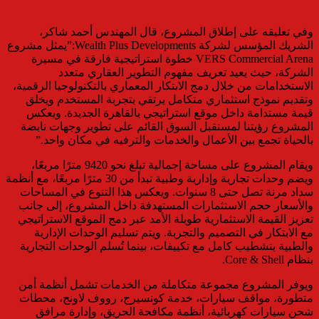
وفي تعليقه على إطلاق المشروع، قال المهندس أحمد شاكر،
الشريك المؤسس لشركة Wealth Plus Developments: ”يمثل مشروع
VERS Commercial Arena خطوة استراتيجية فارقة في مسيرة
الشركة، حيث يعيد تعريف مفهوم التطوير العقاري متعدد
الاستخدامات من خلال دمج الابتكار المعماري بالتكنولوجيا الرقمية،
وتقديم نموذج استثماري متكامل يرتقي بتجربة المستخدم ويخلق
قيمة مستدامة داخل موقع استراتيجي بالقاهرة الجديدة. ويعكس
المشروع رؤيتنا لمستقبل السوق القائم على تطوير وجهات نابضة
بالحياة تجمع بين الأعمال والخدمات والترفيه في مكان واحد.”
ويقام المشروع على مساحة إجمالية تبلغ نحو 9420 مترًا مربعًا،
ويضم وحدات تجارية وإدارية وطبية تبدأ من 30 مترًا مربعًا، مع أنظمة
سداد مرنة تصل حتى 8 سنوات. ويعكس هذا التنوع في المساحات
والأسعار حجم الاستثمارات المستهدفة داخل المشروع، إلى جانب
تعزيز القيمة الاستثمارية طويلة الأمد عبر دمج الموقع الاستراتيجي
مع الابتكار في التصميم والتجربة. ويتم تسليم الوحدات الإدارية
والطبية بتشطيب كامل مع تكييفات، بينما تُسلم الوحدات التجارية
بنظام Core & Shell.
ويوفر المشروع مجموعة متكاملة من الخدمات تشمل أنظمة أمن
متطورة، مواقف سيارات، خدمة كونسيرج، رووف لاونج، محطات
شحن سيارات كهربائية، أنظمة مكافحة الحريق، وإدارة مرافق