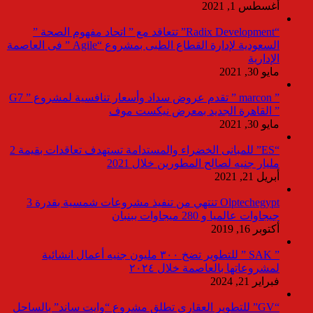
أغسطس 1, 2021
“Radix Development” تتعاقد مع ” اتحاد مفهوم الصحة ”
السعودية لإدارة القطاع الطبى بمشروع “Agile ” فى العاصمة
الإدارية
مايو 30, 2021
” marcon ” تقدم عروض سداد وأسعار تنافسية لمشروع ” G7
” القاهرة الجديد بمعرض نيكست موف
مايو 30, 2021
“ES” للمبانى الخضراء والمستدامة تستهدف تعاقدات بقيمة 2
مليار جنيه لصالح المطورين خلال 2021
أبريل 21, 2021
Olptechegypt تنتهي من تنفيذ مشروعات شمسية بقدرة 3
جيجاوات عالميا و 280 ميجاوات ببنبان
أكتوبر 16, 2019
” SAK ” للتطوير تضخ ٣٠٠ مليون جنيه أعمال انشائية
لمشروعاتها بالعاصمة خلال ٢٠٢٤
فبراير 21, 2024
“GV” للتطوير العقاري تطلق مشروع “وايت ساند” بالساحل