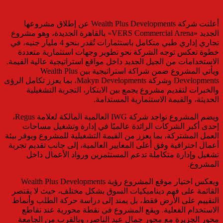
أعلنت شركة Wealth Plus Developments عن إطلاق مشروعها
الجديد «VERS Commercial Arena» بالقاهرة الجديدة، وهو مشروع
تجاري إداري طبي متكامل باستثمارات تُقدر بنحو 4 مليار جنيه، في
خطوة تعكس توجه الشركة نحو تطوير وجهات استثمارية متعددة
الاستخدامات من الجيل الجديد داخل مواقع استراتيجية عالية القيمة.
ويأتي المشروع ضمن شراكة استراتيجية بين Wealth Plus
Developments وشركة Makyn Developments، بما يعزز تكامل الرؤى
والخبرات لتقديم مشروع يجمع بين الابتكار، التجربة التشغيلية
الحديثة، والقيمة الاستثمارية المستدامة.
ويضم المشروع تواجد شركة IWG العالمية المالكة لعلامة Regus،
إحدى أكبر الشركات الرائدة عالميًا في إدارة وتشغيل مساحات
العمل المشتركة، بما يعزز من القيمة التشغيلية للمشروع ويوفر بيئة
أعمال احترافية وفق أعلى المعايير العالمية، إلى جانب تقديم تجربة
تشغيل وإدارة متكاملة تدعم المستثمرين ورواد الأعمال داخل
المشروع.
ويعكس اختيار موقع المشروع رؤية Wealth Plus Developments
القائمة على فهم ديناميكيات السوق بشكل مختلف، حيث لا يقتصر
التقييم على الأرض فقط، بل يمتد إلى دراسة حركة الطلب وأنماط
الاستخدام الفعلية. ويقع المشروع في نقطة محورية عند تقاطع
محور الجزيرة مع محور جمال عبد الناصر، وبالقرب من الجامعة