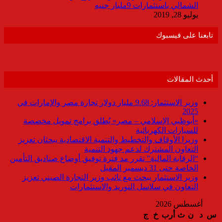
الشمالي باستثمارات 9مليار جنيه
يوليو 28, 2019
تابعنا على فيسبوك
أحدث المقالات
وزير الاستثمار: 9.68 مليار دولار تجارة مصر والإمارات في
2025
«أبوظبي الإسلامي – مصر» يُطلق برامج تمويل مخصصة
للسيارات الكهربائية
وزيرا الأوقاف والتخطيط والتنمية الاقتصادية يبحثان تعزيز
التعاون المشترك لدعم جهود التنمية
“الرقابة المالية” تقرر مد فترة توفيق أوضاع صناديق التأمين
الخاصة حتى 31 ديسمبر المقبل
وزير الاستثمار يبحث مع نائب وزير التجارة الصيني تعزيز
التعاون في سلاسل التوريد والاستثمارات
أغسطس 2026
س
د
ن
ث
أرب
خ
ج