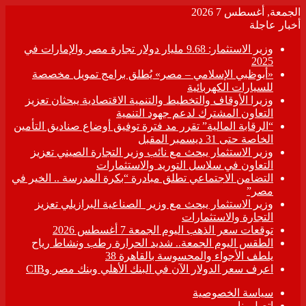
الجمعة, أغسطس 7 2026
أخبار عاجلة
وزير الاستثمار: 9.68 مليار دولار تجارة مصر والإمارات في
2025
«أبوظبي الإسلامي – مصر» يُطلق برامج تمويل مخصصة
للسيارات الكهربائية
وزيرا الأوقاف والتخطيط والتنمية الاقتصادية يبحثان تعزيز
التعاون المشترك لدعم جهود التنمية
“الرقابة المالية” تقرر مد فترة توفيق أوضاع صناديق التأمين
الخاصة حتى 31 ديسمبر المقبل
وزير الاستثمار يبحث مع نائب وزير التجارة الصيني تعزيز
التعاون في سلاسل التوريد والاستثمارات
التضامن الاجتماعي تطلق مبادرة “بكرة المدرسة .. الخير في
مصر”
وزير الاستثمار يبحث مع وزير الصناعية البرازيلي تعزيز
التجارة والاستثمارات
توقعات سعر الذهب اليوم الجمعة 7 أغسطس 2026
الطقس اليوم الجمعة.. شديد الحرارة رطب ونشاط رياح
يلطف الأجواء والمحسوسة بالقاهرة 38
اعرف سعر الدولار الآن في البنك الأهلي وبنك مصر وCIB
سياسة الخصوصية
اتصل بنا