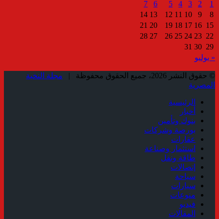
7
6
5
4
3
2
1
14
13
12
11
10
9
8
21
20
19
18
17
16
15
28
27
26
25
24
23
22
31
30
29
« يوليو
© حقوق النشر 2026، جميع الحقوق محفوظة |
مجلة النخبة
المصرية
الرئيسية
أخبار
بنوك وتأمين
بورصة وشركات
عقارات
استثمار وصناعة
طاقة ونقل
إتصالات
سياحة
سيارات
منوعات
فيديو
المقالات