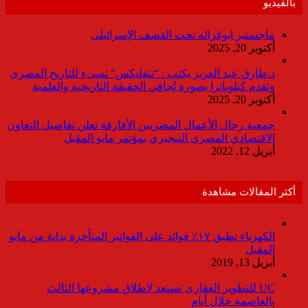
بالفيديو
ماجستير ابوغزاله تحت القصف الإسرائيلى
أكتوبر 20, 2025
د.طارق عبد العزيز يكتب : “نتفليكس” تسىء للتاريخ المصرى
وتقدم كيلوباترا بصورة تُجافي الحقيقة التاريخية والعلمية
أكتوبر 20, 2025
جمعية رجال الأعمال المصريين الأفارقة تعلن تفاصيل التعاون
الاقتصادي المصري النيجيري بمؤتمر مايو المقبل
أبريل 12, 2022
أكثر المقالات مشاهدة
الكهرباء تطبق ١٧٪ فوائد على الفواتير المتأخرة بداية من مايو
المقبل
أبريل 13, 2019
UC للتطوير العقارى تستعد لاطلاق مشروعها الثالث
بالعاصمة خلال أيام