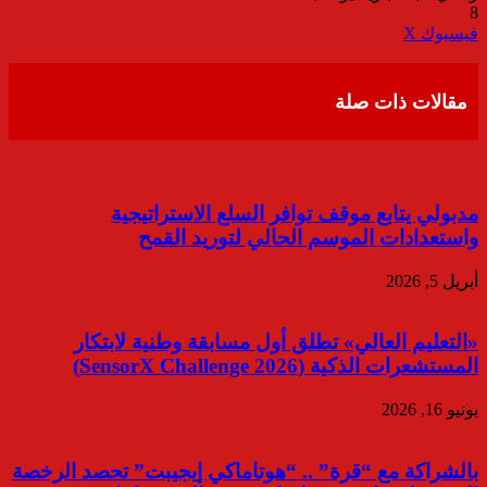
8
ڤايبر
طباعة
تيلقرام
واتساب
مشاركة
فيسبوك
‫X
عبر
البريد
مقالات ذات صلة
مدبولي يتابع موقف توافر السلع الاستراتيجية
واستعدادات الموسم الحالي لتوريد القمح
أبريل 5, 2026
«التعليم العالي» تطلق أول مسابقة وطنية لابتكار
المستشعرات الذكية (SensorX Challenge 2026)
يونيو 16, 2026
بالشراكة مع “قرة” .. “هوتاماكي إيجيبت” تحصد الرخصة