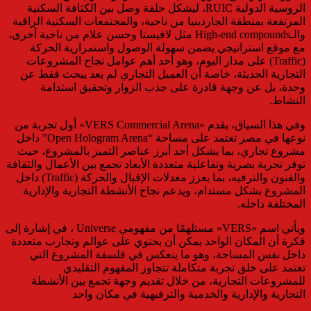
الروسية الدولية RUIC، ليشكل حلقة وصل بين الكثافة السكنية
المرتفعة بمنطقة الجاردينيا من ناحية، والمجتمعات السكنية الراقية
والـHigh-end compounds مثل لافيستا وحسن علام من ناحية أخرى،
مع موقع استراتيجي يضمن سهولة الوصول واستمرارية الحركة
(Traffic) على مدار اليوم، وهو أحد أهم عوامل نجاح المشروعات
التجارية الحديثة، خاصة أن العميل التجاري لم يعد يبحث فقط عن
وحدة، بل عن وجهة قادرة على جذب الزوار وتحقيق استدامة
النشاط.
وفي هذا السياق، يقدم «VERS Commercial Arena» أول تجربة من
نوعها في مصر تعتمد على مساحة “Open Hologram Arena” داخل
مشروع تجاري، بما يشكل أحد أبرز عناصر التميز بالمشروع، حيث
توفر تجربة بصرية وتفاعلية متعددة الأبعاد تجمع بين الأعمال والثقافة
والفنون والترفيه، بما يعزز معدلات الإقبال والحركة (Traffic) داخل
المشروع بشكل مستدام، ويدعم نجاح الأنشطة التجارية والإدارية
المختلفة داخله.
ويأتي اسم «VERS» مستلهمًا من مفهومي Universe ، في إشارة إلى
فكرة أن المكان الواحد يمكن أن يحتوي على عوالم وتجارب متعددة
داخل نفس المساحة، وهو ما ينعكس في فلسفة المشروع التي
تعتمد على خلق تجربة متكاملة تتجاوز المفهوم التقليدي
للمشروعات التجارية، من خلال تقديم وجهة تجمع بين الأنشطة
التجارية والإدارية والخدمية والترفيهية في مكان واحد