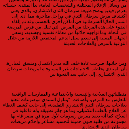
من وسائل الإعلام المختلفة والشخصيات العامة، بدأ المنتدى جلساته
بعرض فيديو يوضح طبيعة سرطان الثدي الانتشاري، والذي يعني
اكتشاف مرض سرطان الثدي في مراحل متأخرة، مما أدى إلى
انتشار الخلايا السرطانية في أماكن أخرى بالجسم. وقد تم إلقاء
الضوء على هذه المرحلة من المرض التي تقلل من فرص المريضة
في النجاة، وما تواجهه خلالها من معاناة نفسية وجسدية، وسعي
الجهات المعنية إلى تقديم سبل الدعم المجتمعي اللازمة من خلال
التوعية بالمرض والعلاجات الحديثة.
ومن جانبها، صرحت غادة خلف الله مدير الاتصال ومنسق المبادرة،
بأن المنتدى يخاطب الاحتياجات غير المستوفاة لمريضات سرطان
الثدي الانتشاري، إلى جانب سد الفجوة بين
متطلباتهن العلاجية والنفسية والاجتماعية والممارسات الواقعية
للتعايش مع المرض، وأضافت: “يتناول المنتدى موضوعات تتعلق
بعلاجات سرطان الثدي الانتشاري التقليدية، إلى جانب كشف الغطاء
عن العلاج بالطب التكميلي، وما هو جائز تطبيقه وله فاعلية في
العلاج، كما أنه يعقد معرض رسومات لأول مرة في مصر قام بها
مجموعة من طلبة فنون جميلة لتجسيد مشاعر وأحلام مريضات
سرطان الثدي الانتشاري”.