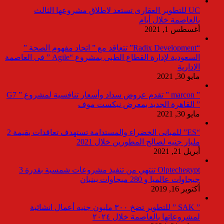
UC للتطوير العقارى تستعد لاطلاق مشروعها الثالث
بالعاصمة خلال أيام
أغسطس 1, 2021
“Radix Development” تتعاقد مع ” اتحاد مفهوم الصحة ”
السعودية لإدارة القطاع الطبى بمشروع “Agile ” فى العاصمة
الإدارية
مايو 30, 2021
” marcon ” تقدم عروض سداد وأسعار تنافسية لمشروع ” G7
” القاهرة الجديد بمعرض نيكست موف
مايو 30, 2021
“ES” للمبانى الخضراء والمستدامة تستهدف تعاقدات بقيمة 2
مليار جنيه لصالح المطورين خلال 2021
أبريل 21, 2021
Olptechegypt تنتهي من تنفيذ مشروعات شمسية بقدرة 3
جيجاوات عالميا و 280 ميجاوات ببنبان
أكتوبر 16, 2019
” SAK ” للتطوير تضخ ٣٠٠ مليون جنيه أعمال انشائية
لمشروعاتها بالعاصمة خلال ٢٠٢٤