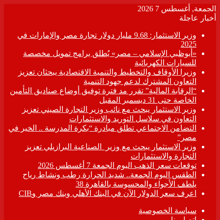
الجمعة, أغسطس 7 2026
أخبار عاجلة
وزير الاستثمار: 9.68 مليار دولار تجارة مصر والإمارات في
2025
«أبوظبي الإسلامي – مصر» يُطلق برامج تمويل مخصصة
للسيارات الكهربائية
وزيرا الأوقاف والتخطيط والتنمية الاقتصادية يبحثان تعزيز
التعاون المشترك لدعم جهود التنمية
“الرقابة المالية” تقرر مد فترة توفيق أوضاع صناديق التأمين
الخاصة حتى 31 ديسمبر المقبل
وزير الاستثمار يبحث مع نائب وزير التجارة الصيني تعزيز
التعاون في سلاسل التوريد والاستثمارات
التضامن الاجتماعي تطلق مبادرة “بكرة المدرسة .. الخير في
مصر”
وزير الاستثمار يبحث مع وزير الصناعية البرازيلي تعزيز
التجارة والاستثمارات
توقعات سعر الذهب اليوم الجمعة 7 أغسطس 2026
الطقس اليوم الجمعة.. شديد الحرارة رطب ونشاط رياح
يلطف الأجواء والمحسوسة بالقاهرة 38
اعرف سعر الدولار الآن في البنك الأهلي وبنك مصر وCIB
سياسة الخصوصية
اتصل بنا