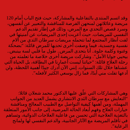
وقد اتسم المنتدى بالتفاعلية والمشاركة، حيث فتح الباب أمام 120
مريضة وعائلاتهن لمنحهن الفرصة للمناقشة والتعبير عن أنفسهن،
وسرد قصص التحدي مع المرض، وذلك في إطار تقديم الدعم
النفسي للمريضات. حيث أعربت إحدى المريضات عن أمنيتها في
لفت أنظار المجتمع لما تتحمله مريضات سرطان الثدي من آلام
نفسية وجسدية، فيما وصفت أخرى تحديها للمرض قائلة: “بضحكة
وغنوة وكلمة حلوة.. أنا بتحدى المرض.. طول ما قلبي لسة بينبض..
بيحيي جوايا الأمل”. وشاركت مريضة أخرى خلاصة ما تعلمته من
رحلة العلاج قائلة: “حياتنا ليست أعمارنا في البطاقة، بل الحياة التي
عشناها خلال تلك السنوات. إنني الآن أدرك جيدًا أهمية اللحظة، ولن
أدعها تفلت مني أبدًا، فما زال بوسعي الكثير لأفعله”.
وهي المشاركات التي علّق عليها الدكتور محمد شعلان قائلا:
“التعايش مع سرطان الثدي الانتشاري يشمل العديد من الجوانب
المهملة، ومن أهمها كيفية التواصل مع الطبيب المعالج ومناقشة
خيارات العلاج وفهم أبعاد الحالة المرضية، إلى جانب الأمور المتعلقة
بالتغذية العلاجية التي تحسن من فاعلية العلاجات الدوائية، وتساهم
في تأقلم المريضة مع الآثار الجانبية، والدعم النفسي لها ولمانح
الرعاية”.