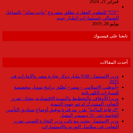
فبراير 21, 2024
“GV” للتطوير العقاري تطلق مشروع “وايت ساند” بالساحل
الشمالي باستثمارات 9مليار جنيه
يوليو 28, 2019
تابعنا على فيسبوك
أحدث المقالات
وزير الاستثمار: 9.68 مليار دولار تجارة مصر والإمارات في
2025
«أبوظبي الإسلامي – مصر» يُطلق برامج تمويل مخصصة
للسيارات الكهربائية
وزيرا الأوقاف والتخطيط والتنمية الاقتصادية يبحثان تعزيز
التعاون المشترك لدعم جهود التنمية
“الرقابة المالية” تقرر مد فترة توفيق أوضاع صناديق التأمين
الخاصة حتى 31 ديسمبر المقبل
وزير الاستثمار يبحث مع نائب وزير التجارة الصيني تعزيز
التعاون في سلاسل التوريد والاستثمارات