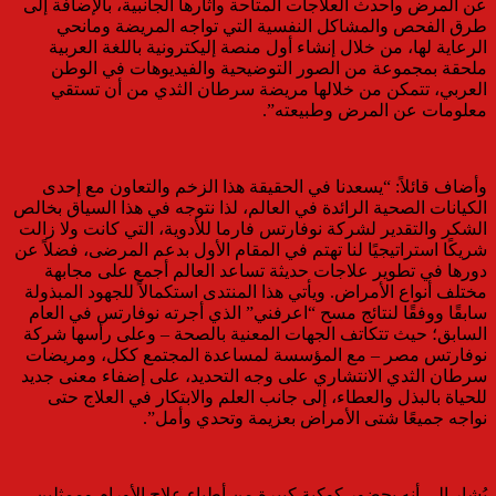
عن المرض وأحدث العلاجات المتاحة وآثارها الجانبية، بالإضافة إلى
طرق الفحص والمشاكل النفسية التي تواجه المريضة ومانحي
الرعاية لها، من خلال إنشاء أول منصة إليكترونية باللغة العربية
ملحقة بمجموعة من الصور التوضيحية والفيديوهات في الوطن
العربي، تتمكن من خلالها مريضة سرطان الثدي من أن تستقي
معلومات عن المرض وطبيعته”.
وأضاف قائلاً: “يسعدنا في الحقيقة هذا الزخم والتعاون مع إحدى
الكيانات الصحية الرائدة في العالم، لذا نتوجه في هذا السياق بخالص
الشكر والتقدير لشركة نوفارتس فارما للأدوية، التي كانت ولا زالت
شريكًا استراتيجيًا لنا تهتم في المقام الأول بدعم المرضى، فضلاً عن
دورها في تطوير علاجات حديثة تساعد العالم أجمع على مجابهة
مختلف أنواع الأمراض. ويأتي هذا المنتدى استكمالاً للجهود المبذولة
سابقًا ووفقًا لنتائج مسح “اعرفني” الذي أجرته نوفارتس في العام
السابق؛ حيث تتكاتف الجهات المعنية بالصحة – وعلى رأسها شركة
نوفارتس مصر – مع المؤسسة لمساعدة المجتمع ككل، ومريضات
سرطان الثدي الانتشاري على وجه التحديد، على إضفاء معنى جديد
للحياة بالبذل والعطاء، إلى جانب العلم والابتكار في العلاج حتى
نواجه جميعًا شتى الأمراض بعزيمة وتحدي وأمل”.
يُشار إلى أنه بحضور كوكبة كبيرة من أطباء علاج الأورام وممثلين