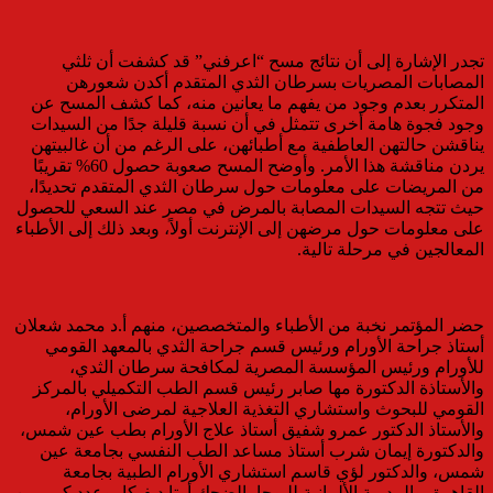
تجدر الإشارة إلى أن نتائج مسح “اعرفني” قد كشفت أن ثلثي
المصابات المصريات بسرطان الثدي المتقدم أكدن شعورهن
المتكرر بعدم وجود من يفهم ما يعانين منه، كما كشف المسح عن
وجود فجوة هامة أخرى تتمثل في أن نسبة قليلة جدًا من السيدات
يناقشن حالتهن العاطفية مع أطبائهن، على الرغم من أن غالبيتهن
يردن مناقشة هذا الأمر. وأوضح المسح صعوبة حصول 60% تقريبًا
من المريضات على معلومات حول سرطان الثدي المتقدم تحديدًا،
حيث تتجه السيدات المصابة بالمرض في مصر عند السعي للحصول
على معلومات حول مرضهن إلى الإنترنت أولاً، وبعد ذلك إلى الأطباء
المعالجين في مرحلة تالية.
حضر المؤتمر نخبة من الأطباء والمتخصصين، منهم أ.د محمد شعلان
أستاذ جراحة الأورام ورئيس قسم جراحة الثدي بالمعهد القومي
للأورام ورئيس المؤسسة المصرية لمكافحة سرطان الثدي،
والأستاذة الدكتورة مها صابر رئيس قسم الطب التكميلي بالمركز
القومي للبحوث واستشاري التغذية العلاجية لمرضى الأورام،
والأستاذ الدكتور عمرو شفيق أستاذ علاج الأورام بطب عين شمس،
والدكتورة إيمان شرب أستاذ مساعد الطب النفسي بجامعة عين
شمس، والدكتور لؤي قاسم استشاري الأورام الطبية بجامعة
القاهرة، والمدربة الألمانية لليوجا بالضحك أوتا ديفيكا، وعدد كبير من