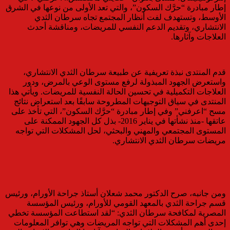
إطار مبادرة “حرَّك السكون”، والتي تعد الأولى من نوعها في الشرق
الأوسط، وتستهدف لفت أنظار المجتمع تجاه سرطان الثدي
الانتشاري، وتقديم الدعم النفسي للمريضات، ومناقشة أحدث
العلاجات وآثارها.
قدم المنتدى نبذة تعريفية عن طبيعة سرطان الثدي الانتشاري،
واستعرض الجهود المبذولة لرفع مستوى الوعي بالمرض، ودور
العلاجات التكميلية في تحسين الحالة النفسية للمريضات. ويأتي هذا
المنتدى في سياق التوجيهات المطروحة سابقًا بعد استعراض نتائج
مسح “اعرفني” وفي إطار مبادرة “حرَّك السكون”، التي تأخذ على
عاتقها -منذ نشأتها في يناير 2016- بذل كل الجهود الممكنة على
المستوى المجتمعي والمهني والبحثي، لحل المشكلات التي تواجه
مريضات سرطان الثدي الانتشاري.
ومن جانبه، صرح الدكتور محمد شعلان أستاذ جراحة الأورام، ورئيس
قسم جراحة الثدي بالمعهد القومي للأورام، ورئيس المؤسسة
المصرية لمكافحة سرطان الثدي: “لقد استطاعت المؤسسة تخطي
إحدى أهم المشكلات التي تواجه المريضات وهي توافر المعلومات