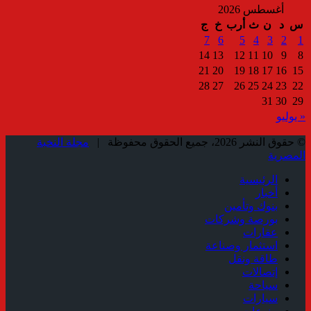
أغسطس 2026
س
د
ن
ث
أرب
خ
ج
7
6
5
4
3
2
1
14
13
12
11
10
9
8
21
20
19
18
17
16
15
28
27
26
25
24
23
22
31
30
29
« يوليو
© حقوق النشر 2026، جميع الحقوق محفوظة |
مجلة النخبة
المصرية
الرئيسية
أخبار
بنوك وتأمين
بورصة وشركات
عقارات
استثمار وصناعة
طاقة ونقل
إتصالات
سياحة
سيارات