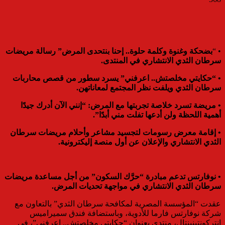
• “
بضحكة وغنوة وكلمة حلوة.. إحنا بنتحدى المرض” رسالة مريضات
سرطان الثدي الانتشاري في المنتدى.
• “حكايتي مخلصتش.. اعرفني” يسرد سطور من قصص محاربات
سرطان الثدي ويلفت نظر المجتمع لمعاناتهن.
• مريضة تسرد خلاصة تجربتها مع المرض: “إنني الآن أدرك جيدًا
أهمية اللحظة ولن أدعها تفلت مني أبدًا”.
• إقامة معرض رسومات لتجسيد مشاعر وأحلام مريضات سرطان
الثدي الانتشاري والإعلان عن أول منصة إليكترونية.
• نوفارتس تدعم مبادرة “حرَّك السكون” من أجل مساعدة مريضات
سرطان الثدي الانتشاري في مواجهة تحديات المرض.
عقدت “المؤسسة المصرية لمكافحة سرطان الثدي” بالتعاون مع
شركة نوفارتس فارما للأدوية، وباستضافة فندق سميراميس
إنتركونتينينتال، منتدى بعنوان “حكايتي مخلصتش.. اعرفني”، في