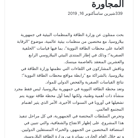
المجاورة
339
شيرين سامى
أكتوبر 16, 2019
بحث ممثلون عن وزارة الطاقة والمنظمات البيئية في جمهورية
بيلاروسيا، مع مختصين من منظمات بيئية عالمية، موضوع “الرقابة
العامة على محطات الطاقة النووية”، بما فيها قياسات “الخلفية
الصفرية”؛ وذلك في إطار المنتدى البيئي البيلاروسي الرابع
والعشرين المنعقد بالعاصمة مينسك.
وناقش المشاركون في اللقاءات التي نظمتها وزارة الطاقة في
بيلاروسيا، بالشراكة مع “رابطة مواقع محطات الطاقة النووية”؛
نتائج القياسات الصفرية والفحص الدولي للمواد.
وتعد محطة الطاقة النووية في جمهورية بيلاروسيا، ليس فقط مجرد
منشأة ذات أهمية وطنية، ولكنها أيضا أول محطة طاقة نووية يتم
تشغيلها في أوروبا في السنوات الأخيرة، الأمر الذي يثير اهتمام
المجتمع العالمي.
وتحرص السلطات المختصة في الجمهورية، في كل مراحل تنفيذ
هذا المشروع، على إظهار الانفتاح والشفافية، والتي تتبين في
استضافة المختصين من الجمهور، والخبراء المستقلين الدوليين.
و تم خلال العام الجاري، بمبادرة من وزارة الطاقة البلاروسية،