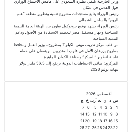
وزير الخارجية يلتقي نظيره السعودي على هامش الاجتماع الوزاري
حول القدس في عمّان
رئيس الوزراء يتابع مستجدات مشروع تنمية وتطوير منطقة “علم
الروم” بالساحل الشمالي
رئيس الوزراء يشهد توقيع بروتوكول تعاون بين الهيئة العامة للتنمية
السياحية وجهاز مستقبل مصر لتعظيم الاستفادة من الأصول ودعم
التنمية السياحية
من قلب مركز تدريب مهني الكيلو 7 بمطروح.. وزير العمل ومحافظ
مطروح يزرعان الأمل في قلوب المتدربين ..ويتفقان على خطة
عاجلة لتطوير “المركز” وصناعة الكوادر الماهرة..
المركزي: صافي الاحتياطيات الدولية يرتفع إلى 56.3 مليار دولار
بنهاية يوليو 2026
أغسطس 2026
س
د
ن
ث
أرب
خ
ج
7
6
5
4
3
2
1
14
13
12
11
10
9
8
21
20
19
18
17
16
15
28
27
26
25
24
23
22