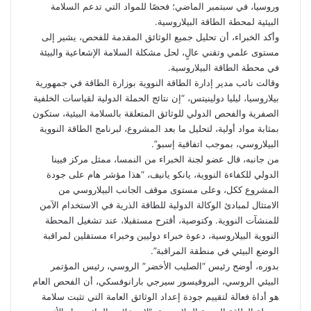
وروسيا، في سبتمبر الماضي؛ فحصًا للمواد التي تدعم السلامة
البيئية لمحطة الطاقة البيلاروسية.
وأكد الخبراء، أن تحليل جميع الوثائق المقدمة للفحص، يشير إلى
مستوى علمي وتقني عالٍ، لحل مشكلة السلامة الإشعاعية والبيئة
في محطة الطاقة البيلاروسية.
وقالت نائب مدير إدارة الطاقة النووية بوزارة الطاقة في جمهورية
بيلاروسيا، ليليا دولينيتس، “إن نتائج الحملة الدولية لقياسات الخلفية
الصفرية والفحص الدولي للوثائق المتعلقة بالسلامة البيئية، ستكون
بمثابة مواد أولية، لتحليل ما بعد المشروع، لبرنامج الطاقة النووية
البيلاروسي، بموجب اتفاقية إسبو”.
من جانبه، قال عضو لجنة الخبراء من النمسا، ممثل مركز فيينا
الدولي للكفاءة النووية، يانكو يانيف، “هذا مؤشر هام على جودة
المشروع ككل، وعلى مستوى موقف الجانب البيلاروسي من
الامتثال لمبادئ الوكالة الدولية للطاقة الذرية في الاستخدام الآمن
للمنشآت النووية. وكتوصية، أقترح مستقبلا، عند تشغيل المحطة
النووية البيلاروسية، دعوة خبراء دوليين وخبراء مستقلين لمراقبة
الوضع البيئي في منطقة المراقبة”.
بدوره، أوضح رئيس “الصليب الأخضر” الروسي، رئيس المؤتمر
البيئي الروسي، البروفيسور سيرجي بارانوفسكي، أن الفحص العام
هو أداة فعالة لتقييم جودة إعداد الوثائق العامة التي تثبت سلامة