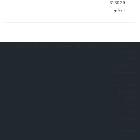
31
30
29
« يوليو
© حقوق النشر 2026، جميع الحقوق محفوظة |
مجلة النخبة المصرية
الرئيسية
أخبار
بنوك وتأمين
بورصة وشركات
عقارات
استثمار وصناعة
طاقة ونقل
إتصالات
سياحة
سيارات
منوعات
فيديو
المقالات
فيسبوك