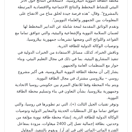
محطة الطاقة النووية البيلاروسية، “لاستخلاص النتائج حول الأثر
البيئي للنشاط المخطط والنتائج الاجتماعية والاقتصادية المرتبطة
بالمشروع”. وقال، “هذه فرصة جيدة لخلق مناخ من الانفتاح على
المعلومات بين الجمهور والعلماء النوويين”.
وتقدم الوثائق المقدمة لمحة شاملة عن التدابير المخطط لها
لضمان السلامة النووية والإشعاعية والبيئية، والتي تتوافق تماما مع
القواعد واللوائح التي وضعتها تشريعات جمهورية بيلاروسيا،
وتوصيات الوكالة الدولية للطاقة الذرية.
وناقش الخبراء، كذلك، مسائل الاستفادة من الخبرات الدولية في
تنفيذ المشاريع البيئية، بما في ذلك في مجال التعليم البيئي، وبناء
حوار مع المنظمات العامة والجمهور.
يشار إلى أن محطة الطاقة النووية البيلاروسية، هي أكبر مشروع
روسي – بيلاروسي مشترك في مجال الطاقة النووية.
ويتم بناء المحطة وفقا للاتفاق المبرم بين حكومتي روسيا الاتحادية
وجمهورية بيلاروسيا، بشأن التعاون في بناء وتسليم محطة الطاقة
النووية.
وتوفر تقنيات الجيل الثالث (+)، التي تم تطويرها في روسيا، والتي
تتوافق تماما مع كل المتطلبات الحديثة والمعايير الدولية وتوصيات
الوكالة الدولية للطاقة الذرية، إنشاء محطة طاقة نووية مؤلفة من
وحدتين، بطاقة إجمالية تصل إلى 2400 ميغاوات، مزودة بمفاعل
القدرة المائي-المائي (ڤي ڤي إي آر). ويقوم بالتنفيذ، المقاول