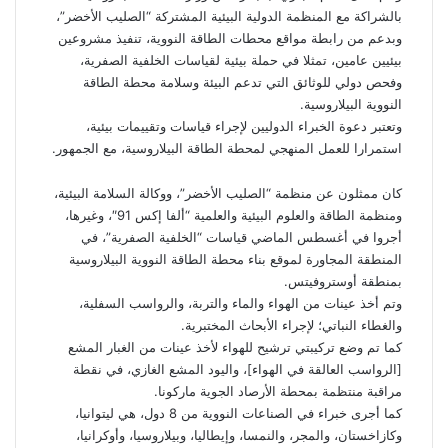
بالشراكة مع المنظمة الدولية البيئية المشتركة “الصليب الأخضر”،
وبدعم من رابطة مواقع محطات الطاقة النووية، تنفيذ مشروعين
بيئيين عامين، تمثلا في حملة بيئية لقياسات الخلفية الصفرية،
وفحص دولي للوثائق التي تدعم البيئة وسلامة محطة الطاقة
النووية البيلاروسية.
وتعتبر دعوة الخبراء الدوليين لإجراء قياسات وتقييمات بيئية،
استمرارا للعمل المنهجي لمحطة الطاقة البيلاروسية، مع الجمهور.
كان ممثلون عن منظمة “الصليب الأخضر”، ووكالة السلامة البيئية،
ومنظمة الطاقة والعلوم البيئية والعلمية “ألفا إكس 91″، وغيرها،
أجروا في أغسطس الماضي قياسات “الخلفية الصفرية”، في
المنطقة المجاورة لموقع بناء محطة الطاقة النووية البيلاروسية
بمنطقة أوستروفيتس.
وتم أخذ عينات من الهواء والماء والتربة، والرواسب السفلية،
والغطاء النباتي؛ لإجراء الأبحاث المختبرية.
كما تم وضع تركيبتي ترشيح للهواء لأخذ عينات من الغبار المشع
[الرواسب العالقة في الهواء]، واليود المشع الغازي، في نقطة
مراقبة منتظمة بمحطة الأرصاد الجوية ماركونا.
كما أجرى خبراء في الصناعات النووية من 8 دول، هي ليتوانيا،
وكازاخستان، والمجر، والنمسا، وإيطاليا، وبيلاروسيا، وأوكرانيا،