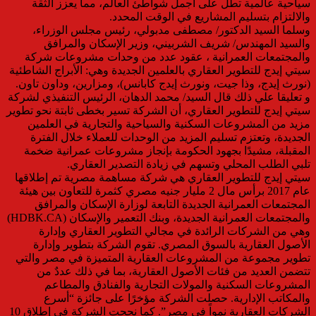
سياحية عالمية تطل على أجمل شواطئ العالم، مما يعزز الثقة
والالتزام بتسليم المشاريع في الوقت المحدد.
وسلما السيد الدكتور/ مصطفى مدبولي، رئيس مجلس الوزراء،
والسيد المهندس/ شريف الشربيني، وزير الإسكان والمرافق
والمجتمعات العمرانية ، عقود عدد من وحدات مشروعات شركة
سيتي إيدج للتطوير العقاري بالعلمين الجديدة وهي: الأبراج الشاطئية
(نورث إيدج، وذا جيت، ونورث إيدج كابانس)، ومزارين، وداون تاون.
و تعليقا علي ذلك قال السيد/ محمد الدهان، الرئيس التنفيذي لشركة
سيتي إيدج للتطوير العقاري، أن الشركة تسير بخطى ثابتة نحو تطوير
مزيد من المشروعات السكنية والسياحية والتجارية في العلمين
الجديدة، وتعتزم تسليم المزيد من الوحدات للعملاء خلال الفترة
المقبلة، مشيدًا بجهود الحكومة بإنجاز مشروعات عمرانية ضخمة
تلبي الطلب المحلي وتسهم في زيادة التصدير العقاري.
سيتي إيدج للتطوير العقاري هي شركة مساهمة مصرية تم إطلاقها
عام 2017 برأس مال 2 مليار جنيه مصري كثمرة للتعاون بين هيئة
المجتمعات العمرانية الجديدة التابعة لوزارة الإسكان والمرافق
والمجتمعات العمرانية الجديدة، وبنك التعمير والإسكان (HDBK.CA)
وهي من الشركات الرائدة في مجالي التطوير العقاري وإدارة
الأصول العقارية بالسوق المصري. تقوم الشركة بتطوير وإدارة
تطوير مجموعة من المشروعات العقارية المتميزة في مصر والتي
تتضمن العديد من فئات الأصول العقارية، بما في ذلك عددٌ من
المشروعات السكنية والمولات التجارية والفنادق والمطاعم
والمكاتب الإدارية. حصلت الشركة مؤخرًا على جائزة “أسرع
الشركات العقارية نمواً في مصر”. كما نجحت الشركة في إطلاق 10