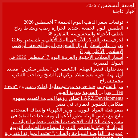
الجمعة, أغسطس 7 2026
أخبار عاجلة
توقعات سعر الذهب اليوم الجمعة 7 أغسطس 2026
الطقس اليوم الجمعة.. شديد الحرارة رطب ونشاط رياح
يلطف الأجواء والمحسوسة بالقاهرة 38
اعرف سعر الدولار الآن في البنك الأهلي وبنك مصر وCIB
تعرف على أسعار الريال السعودي اليوم الجمعة.. أبوظبي
الإسلامي الأعلى شراءً
أسعار العملات الأجنبية والعربية اليوم 7 أغسطس 2026 في
البنوك المصرية
بعد تداول فيديو التهنئة.. الكشف عن “سيلفر سكرين” منفذة
أول تهنئة جوية بعيد ميلاد تركي آل الشيخ وصاحب الفكرة
محمد سراج
مزايا تفتتح مرحلة جديدة من توسعاتها بإطلاق مشروع “Town
Ten ” بعرابى الجديدة بمدينة العبور
LARZ Developments تطلق رؤيتها الجديدة لتقديم مفهوم
متكامل للتطوير العقاري في مصر
بمقر هيئة المواد النووية .. وزير الكهرباء والطاقة المتجددة
يتابع مع رئيس الهيئة تطور الأعمال ومستجدات التنفيذ فى
مشروعات الكيانات الاقتصادية الخاصة بتعظيم العوائد من
المواد الأرضيّة والعناصر النادرة المصاحبة للخامات النووية
عمومية “القابضة للسياحة والفنادق” تعتمد الموازنة التقديرية