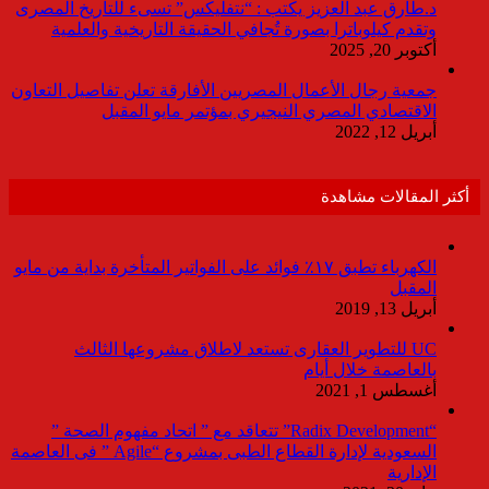
د.طارق عبد العزيز يكتب : “نتفليكس” تسىء للتاريخ المصرى
وتقدم كيلوباترا بصورة تُجافي الحقيقة التاريخية والعلمية
أكتوبر 20, 2025
جمعية رجال الأعمال المصريين الأفارقة تعلن تفاصيل التعاون
الاقتصادي المصري النيجيري بمؤتمر مايو المقبل
أبريل 12, 2022
أكثر المقالات مشاهدة
الكهرباء تطبق ١٧٪ فوائد على الفواتير المتأخرة بداية من مايو
المقبل
أبريل 13, 2019
UC للتطوير العقارى تستعد لاطلاق مشروعها الثالث
بالعاصمة خلال أيام
أغسطس 1, 2021
“Radix Development” تتعاقد مع ” اتحاد مفهوم الصحة ”
السعودية لإدارة القطاع الطبى بمشروع “Agile ” فى العاصمة
الإدارية