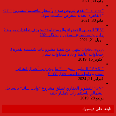
مايو 30, 2021
” marcon ” تقدم عروض سداد وأسعار تنافسية لمشروع ” G7
” القاهرة الجديد بمعرض نيكست موف
مايو 30, 2021
“ES” للمبانى الخضراء والمستدامة تستهدف تعاقدات بقيمة 2
مليار جنيه لصالح المطورين خلال 2021
أبريل 21, 2021
Olptechegypt تنتهي من تنفيذ مشروعات شمسية بقدرة 3
جيجاوات عالميا و 280 ميجاوات ببنبان
أكتوبر 16, 2019
” SAK ” للتطوير تضخ ٣٠٠ مليون جنيه أعمال انشائية
لمشروعاتها بالعاصمة خلال ٢٠٢٤
فبراير 21, 2024
“GV” للتطوير العقاري تطلق مشروع “وايت ساند” بالساحل
الشمالي باستثمارات 9مليار جنيه
يوليو 28, 2019
تابعنا على فيسبوك