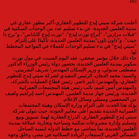
165
أعلنت شركة سيتي إيدج للتطوير العقاري-أكبر مطور عقاري في
مدينة العلمين الجديدة- عن بدء تسليم عدد من الوحدات السكنية في
“فيلات مزارين”، “أبراج نورث إيدج”، “نورث إيدج كاباناس”، و”برج ذا
جيت”، و”داون تاون”بمدينة العلمين الجديدة، تأكيدًا على إلتزام
“سيتي إيدج” في بدء تسليم الوحدات للعملاء في المواعيد المخطط
لها.
جاء ذلك خلال مؤتمر صحفي، عقد اليوم السبت، في مول نورث
سكوير بمدينة العلمين الجديدة، بحضور دولة رئيس الوزراء الدكتور
مصطفى مدبولي، و وزير الإسكان المهندس/ شريف الشربيني،
والسيد/ محمد الدهان، الرئيس التنفيذي لشركة سيتي إيدج للتطوير
العقاري، والمهندس/ تامر ناصر، رئيس قطاع العمليات بالشركة،
والمهندس أمين غنيم، نائب رئيس هيئة المجتمعات العمرانية
الجديدة، ورئيس جهاز مدينة العلمين، المهندس أحمد إبراهيم ولفيف
من الصحفيين وممثلي وسائل الإعلام.
يؤكد هذا الحدث على التزام وزارة الإسكان وهيئة المجتمعات
العمرانية الجديدة بتقديم أعلى معايير الجودة، حيث تتولى شركة
سيتي إيدج للتطوير العقاري، الذراع العقارية لهما، تسويق وبيع
وتسليم وإدارة مشروعات سكنية وسياحية وتجارية عملاقة بمدينة
العلمين الجديدة، بما يتماشى مع خطط الدولة لتنمية الساحل
الشمالي الغربي لاستيعاب الزيادة السكانية في مصر، وخلق وجهة