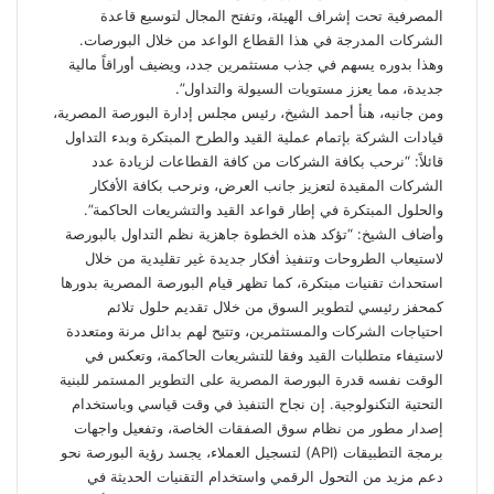
المصرفية تحت إشراف الهيئة، وتفتح المجال لتوسيع قاعدة
الشركات المدرجة في هذا القطاع الواعد من خلال البورصات.
وهذا بدوره يسهم في جذب مستثمرين جدد، ويضيف أوراقاً مالية
جديدة، مما يعزز مستويات السيولة والتداول”.
ومن جانبه، هنأ أحمد الشيخ، رئيس مجلس إدارة البورصة المصرية،
قيادات الشركة بإتمام عملية القيد والطرح المبتكرة وبدء التداول
قائلاً: “نرحب بكافة الشركات من كافة القطاعات لزيادة عدد
الشركات المقيدة لتعزيز جانب العرض، ونرحب بكافة الأفكار
والحلول المبتكرة في إطار قواعد القيد والتشريعات الحاكمة”.
وأضاف الشيخ: “تؤكد هذه الخطوة جاهزية نظم التداول بالبورصة
لاستيعاب الطروحات وتنفيذ أفكار جديدة غير تقليدية من خلال
استحداث تقنيات مبتكرة، كما تظهر قيام البورصة المصرية بدورها
كمحفز رئيسي لتطوير السوق من خلال تقديم حلول تلائم
احتياجات الشركات والمستثمرين، وتتيح لهم بدائل مرنة ومتعددة
لاستيفاء متطلبات القيد وفقا للتشريعات الحاكمة، وتعكس في
الوقت نفسه قدرة البورصة المصرية على التطوير المستمر للبنية
التحتية التكنولوجية. إن نجاح التنفيذ في وقت قياسي وباستخدام
إصدار مطور من نظام سوق الصفقات الخاصة، وتفعيل واجهات
برمجة التطبيقات (API) لتسجيل العملاء، يجسد رؤية البورصة نحو
دعم مزيد من التحول الرقمي واستخدام التقنيات الحديثة في