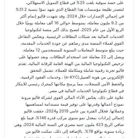
على حصة سوقية بلغت 25% في قطاع التمويل الاستهلاكي،
لتتصدر طليعة مؤسسات هذا القطاع الذي شهد نموًا بنسبة 31.2%
في إجمالي الإصدارات خلال 2024. وقد شهدت ڤاليو إتمام أكثر
من 9.2 مليون معاملة، بمتوسط حوالي 16 ألف معاملة يوميًا خلال
الربع الأول من عام 2025، لتصبح بذلك أكبر منصة لتكنولوجيا
الخدمات المالية بعد شبكات البطاقات الرئيسية. ويعكس التفاعل
القوي لعملاء المنصة مدى رضاهم عن جودة الخدمات المقدمة،
حيث يبلغ متوسط المعاملات السنوية للمستخدمين 12 معاملة،
ويصل إلى 22 معاملة عند استخدام البطاقات. وبعد حصولها على
ترخيص التكنولوجيا المالية من الهيئة العامة للرقابة المالية، تقدم
ڤاليو تجربة رقمية شاملة ومتكاملة للعملاء، تشمل التحقق
الإلكتروني من هوية العميل(e-KYC) ، وخدمات العقود الرقمية،
والحفظ الآمن للسجلات، مما يرسخ مكانتها كمحرك رئيسي للابتكار
في قطاع تكنولوجيا الخدمات المالية في مصر.
علاوة على ذلك، يعكس الأداء المالي القوي لشركة ڤاليو مرونة
نموذج أعمالها وقدرتها على توفير قيمة مستدامة لمساهميها
وعملائها. فخلال الفترة بين عامي 2019 و2024، حققت ڤاليو
إجمالي إيرادات بمعدل نمو سنوي مركب قدره 146%، فيما بلغ
صافي الربح 423 مليون جنيه مصري في السنة المالية 2024، وهي
زيادة سنوية بواقع 78%. بالإضافة إلى ذلك، تمكنت ڤاليو من