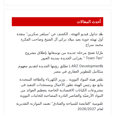
أحدث المقالات
بعد تداول فيديو التهنئة.. الكشف عن “سيلفر سكرين” منفذة
أول تهنئة جوية بعيد ميلاد تركي آل الشيخ وصاحب الفكرة
محمد سراج
مزايا تفتتح مرحلة جديدة من توسعاتها بإطلاق مشروع
“Town Ten ” بعرابى الجديدة بمدينة العبور
LARZ Developments تطلق رؤيتها الجديدة لتقديم مفهوم
متكامل للتطوير العقاري في مصر
بمقر هيئة المواد النووية .. وزير الكهرباء والطاقة المتجددة
يتابع مع رئيس الهيئة تطور الأعمال ومستجدات التنفيذ فى
مشروعات الكيانات الاقتصادية الخاصة بتعظيم العوائد من
المواد الأرضيّة والعناصر النادرة المصاحبة للخامات النووية
عمومية “القابضة للسياحة والفنادق” تعتمد الموازنة التقديرية
لعام 2026/2027