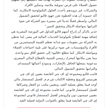
حصول العملاء على فرص تمويلية ملائمة، وتمكين الأفراد
والشركات عبر تزويدهم بأحدث الحلول التكنولوجية الابتكارية. كما
أكد حسونة أن هذه الخطوة تعزز جهود ڤاليو لتحقيق الشمول
المالي، وتُسطر فصلًا جديدًا في مسيرة نمو الشركة في ضوء
التزامها بمواصلة الابتكار وتحقيق التميز.”
جدير بالذكر أن إدراج أسهم ڤاليو للتداول في البورصة المصرية هي
إضافة مهمة لقطاع تكنولوجيا الخدمات المالية في مصر، لما تحظى
به الشركة من مقومات نمو جذابة تعظم القيمة للمستثمرين من
الأفراد والمؤسسات، في ضوء تركيزها على تلبية احتياجات العملاء
ومواصلة الابتكار. كما تتطلع «ڤاليو» إلى تحقيق آفاق نمو واعدة،
مما يعزز مكانتها كمحرك رئيسي للتنمية بالقطاع المالي المصري،
مدعومة بسجلها الحافل بالإنجازات، ونموذج أعمالها المستدام،
والتزامها بتحقيق الشمول المالي.
قامت ڤاليو ومجموعة إي اف چي القابضة بتعيين إي اف چي
هيرميس للترويج وتغطية الاكتتاب ش.م.م. للعمل كمستشار مالي
أوحد فيما يتعلق بعملية القيد، وبتعيين مكتب ذو الفقار وشركاها
للعمل كمستشار قانوني. كما قامت مجموعة إي اف چي القابضة
بتعيين جيبسون دون وكروتشر للعمل كمستشار قانوني لمجموعة
إي اف چي القابضة فيما يتعلق بالجوانب الدولية لعملية القيد.