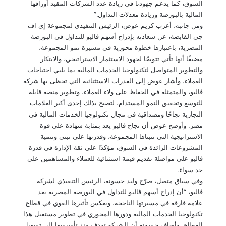
السوق، كما يدعم جهودنا في زيادة عدد الشركات المقيد أوراقها
المالية بالبورصة وزيادة معدلات التداول.”
ومن جانبه، أعرب كريم عوض، الرئيس التنفيذي لمجموعة إي اف
چي القابضة، عن سعادته بإدراج أسهم ڤاليو للتداول في البورصة
المصرية، باعتبارها خطوة محورية في مسيرة نمو المجموعة،
مضيفًا أنها تأتي تتويجًا لجهود الاستثمار الاستراتيجي، والابتكار
والتطوير المتواصل لتكنولوجيا الخدمات المالية بما يلبي احتياجات
العملاء. وأشار عوض إلى القدرات الاستثنائية التي تحظى بها شركة
ڤاليو، والمتمثلة في الحفاظ على ولاء العملاء، وتطوير منصة قابلة
للتوسع وتحقيق النمو المستدام، لتصبح بذلك إحدى أكبر العلامات
التجارية نجاحًا ومصداقية في مجال تكنولوجيا الخدمات المالية في
مصر. وأوضح عوض أن نجاح ڤاليو يعد بمثابة شهادة على قوة
الاستراتيجية التي تتبناها المجموعة، وقدرتها على تبني وتنمية
المشروعات الرائدة في السوق، مؤكدًا على ثقة الإدارة في قدرة
ڤاليو على مواصلة تقديم قيمة استثنائية للعملاء والمساهمين على
حد سواء.
وفي سياق متصل، صرّح وليد حسونة، الرئيس التنفيذي لشركة
ڤاليو، “أن إدراج أسهم ڤاليو للتداول في البورصة المصرية يعد
علامة فارقة في مسيرتها الناجحة، ويعكس تأثيرها القوي في قطاع
تكنولوجيا الخدمات المالية ودورها المحوري في تطوير مستقبل هذا
القطاع. وأضاف حسونة أن الشركة تهدف منذ تأسيسها إلى تسهيل