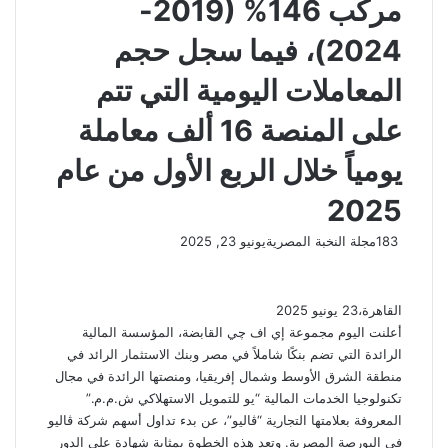
مركب 146% (2019-
2024)، فيما سجل حجم
المعاملات اليومية التي تتم
على المنصة 16 ألف معاملة
يومياً خلال الربع الأول من عام
2025
183
مجلة النخبة المصرية
يونيو 23, 2025
القاهرة،23 يونيو 2025
أعلنت اليوم مجموعة إي اف چي القابضة، المؤسسة المالية
الرائدة التي تضم بنكًا شاملاً في مصر وبنك الاستثمار الرائد في
منطقة الشرق الأوسط وشمال إفريقيا، ومنصتها الرائدة في مجال
تكنولوجيا الخدمات المالية “يو للتمويل الاستهلاكي ش.م.م.”
المعروفة بعلامتها التجارية “ڤاليو”، عن بدء تداول أسهم شركة ڤاليو
في البورصة المصرية. وتعد هذه الخطوة بمثابة شهادة على الدور