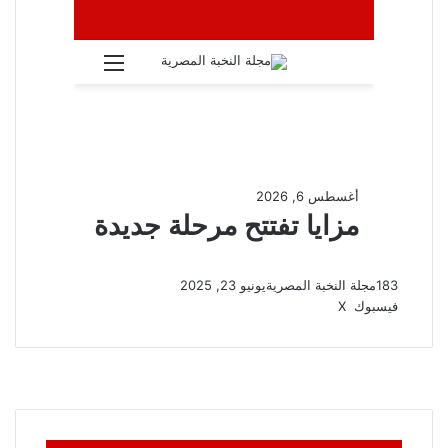
183
مجلة النخبة المصرية
يونيو 23, 2025
ڤايبر
واتساب
تيلقرام
طباعة
مشاركة
فيسبوك
‫X
عبر
البريد