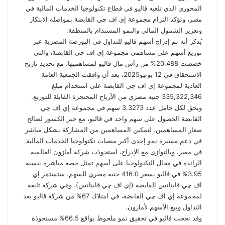
المحوري الذي تلعبه ڤاليو في قطاع تكنولوجيا الخدمات المالية في
مصر، وتؤكد التزام مجموعة إي اف چي القابضة بمواصلة الابتكار
وتعزيز الشمول المالي والنمو المستدام بالمنطقة.
يُذكر أنه تم إدراج أسهم ڤاليو للتداول في البورصة المصرية عبر
توزيع أسهم على مساهمي مجموعة إي اف چي القابضة، والتي
خصصت 20.488% من رأس مال ڤاليو لمساهميها، مع تحديد تاريخ
الاستحقاق في 12 يونيو2025، بعد أن وافقت الجمعية العامة
العادية لمجموعة إي اف چي القابضة على استخدام مبلغ
335,322,346 جنيه مصري من الأرباح المحتجزة القابلة للتوزيع.
ويحق لكل حامل عدد 3.3273 سهم في مجموعة إي اف چي
القابضة الحصول على سهم واحد في ڤاليو، مع جبر الكسور لصالح
صغار المساهمين، لتمكين المساهمين من المشاركة بشكل مباشر
في دعم مسيرة نمو إحدى أكبر منصات تكنولوجيا الخدمات المالية
في مصر. وبالتوازي مع الإدراج، استحوذت شركة أمازون العالمية
الرائدة في مجال التكنولوجيا على أسهم تمثل حصة مباشرة بنسبة
3.95% في ڤاليو بسعر 416.0 جنيه مصري للسهم. ستستمر إي
اف چي فاينانس القابضة (إي اف چي فاينانس)، وهي شركة تابعة
لمجموعة إي اف چي القابضة، في امتلاك 67% من شركة ڤاليو بعد
التداول وبيع الأسهم لأمازون.
وقد نجحت ڤاليو في تحقيق نمو ملحوظ بواقع 66.5% مستحوذة