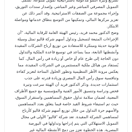
تسريع وتيرة النمو مدعومة باستراتيجية تمويل متنوعة، تشمل
التمويل المصرفي المباشر وغير المباشر، وإصدار سندات التوريق،
وإجراء مجموعة من الصفقات الاستراتيجية. وقد أثمر ذلك عن
تعزيز مركزها المالي، وتمكينها من التوسع بنطاق خدماتها ومواصلة
الابتكار.
وضح الدكتور محمد فريد، رئيس الهيئة العامة للرقابة المالية، “أن
الإجراءات المتبعة لتسجيل وتداول أسهم شركة ڤاليو تمثل وسيلة
قانونية حديثة ومبتكرة للاستفادة من توزيع أرباح الشركات المقيدة
وأنشطتها التابعة، مما يساعد في توسيع قاعدة الملكية والتداول
دون الحاجة إلى طرح عام أو خاص أو زيادة في رأس المال. كما
يُستفاد من هياكل ملكية المستثمرين في الشركات المقيدة، مما
يعكس مرونة الأطر التنظيمية وتطور الحلول المتاحة لتعزيز كفاءة
وتنافسية سوق رأس المال المصري وزيادة قدرته على جذب
استثمارات جديدة. وذكر الدكتور فريد أن الهيئة سرعت وتيرة
فحص ودراسة وتنسيق الأمور الفنية والمؤسسية مع جميع الأطراف
المعنية، لضمان سلامة تداول حقوق المساهمين واستقرار السوق،
حيث تم استيفاء شروط القيد خاصة فيما يتعلق بعدد المساهمين
والأسهم حرة التداول من خلال توزيع أسهم شركة ڤاليو كأرباح
لمساهمي الشركة المقيدة. تعد شركة “ڤاليو” الأولى في مجال
التمويل الاستهلاكي التي يتم إدراجها وتداولها في البورصة
المصرية. هذه الخطوة تعزز من دمج الأنشطة المالية غير