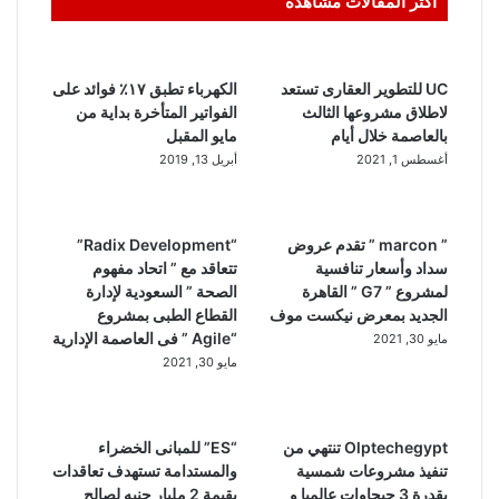
أكثر المقالات مشاهدة
UC للتطوير العقارى تستعد
الكهرباء تطبق ١٧٪ فوائد على
لاطلاق مشروعها الثالث
الفواتير المتأخرة بداية من
بالعاصمة خلال أيام
مايو المقبل
أغسطس 1, 2021
أبريل 13, 2019
” marcon ” تقدم عروض
“Radix Development”
سداد وأسعار تنافسية
تتعاقد مع ” اتحاد مفهوم
لمشروع ” G7 ” القاهرة
الصحة ” السعودية لإدارة
الجديد بمعرض نيكست موف
القطاع الطبى بمشروع
“Agile ” فى العاصمة الإدارية
مايو 30, 2021
مايو 30, 2021
Olptechegypt تنتهي من
“ES” للمبانى الخضراء
تنفيذ مشروعات شمسية
والمستدامة تستهدف تعاقدات
بقدرة 3 جيجاوات عالميا و
بقيمة 2 مليار جنيه لصالح