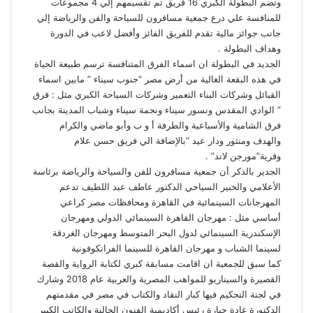
وتضم البطولة الكبري 16 فريق تم تقسيمهم إلي 4 مجموعات
للمنافسة علي درع جمعية مسافرون للسياحة والفن والرياضة إلي
جانب جوائز مالية تقدم للفريق الفائز وأفضل لاعب في الدورة
وهداف البطولة .
الجديد في البطولة ان اسماء الفرق المتنافسة ترسم طبيعة الحياة
في هذه البقعة الغالية من أرض مصر “جنوب سيناء ” مابين اسماء
القبائل وشركات البناء التعمير وشركات السياحة الكبري مثل : فرق
” الوادي المقدس ونسور سيناء ونجمة سيناء وشباب المدينة بجانب
فرق الشامية والأسباعية والطرفة أ و ب وأبو ماضي والكرام
والهدف ومنثور ودار عيد “بالإضافة الي فريق حسن علام
وقرية”مورجن لاند” .
الجدير بالذكر أن جمعية مسافرون للفن والسياحة والرياضة برئاسة
الأعلامي والخبير السياحي الدكتور عاطف عبد اللطيف تدعم
المهرجانات السينمائية في القاهرة ومحافظات مصر كراعي
أساسي مثل : مهرجان القاهرة السينمائي الدولي ومهرجان
الإسكندرية السينمائي لدول البحر المتوسط ومهرجان الغردقة
لسينما الشباب و مهرجان القاهرة للسينما الفرانكوفونية
كما سبق للجمعية ان اقامت مسابقة كبري لكتابة الرواية والقصة
القصيرة والسيناريو للمواهب المصرية والعربية عام 2018 وشارك
في لجنة التحكيم فيها كبار النقاد والكتاب في مصر في مقدمتهم
الدكتورة غادة جبارة رئيس أكاديمية الفنون الحالية والكاتب الكبير