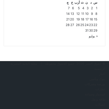
س
د
ن
ث
أرب
خ
ج
7
6
5
4
3
2
1
14
13
12
11
10
9
8
21
20
19
18
17
16
15
28
27
26
25
24
23
22
31
30
29
« يوليو
© حقوق النشر 2026، جميع الحقوق محفوظة |
مجلة النخبة المصرية
الرئيسية
أخبار
بنوك وتأمين
بورصة وشركات
عقارات
استثمار وصناعة
طاقة ونقل
إتصالات