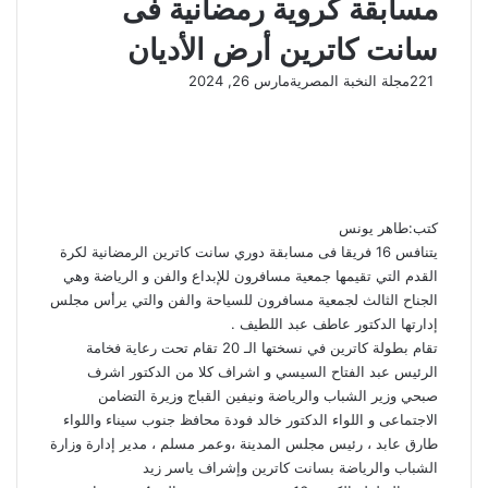
مسابقة كروية رمضانية فى
سانت كاترين أرض الأديان
221
مجلة النخبة المصرية
مارس 26, 2024
كتب:طاهر يونس
يتنافس 16 فريقا فى مسابقة دوري سانت كاترين الرمضانية لكرة
القدم التي تقيمها جمعية مسافرون للإبداع والفن و الرياضة وهي
الجناح الثالث لجمعية مسافرون للسياحة والفن والتي يرأس مجلس
إدارتها الدكتور عاطف عبد اللطيف .
تقام بطولة كاترين في نسختها الـ 20 تقام تحت رعاية فخامة
الرئيس عبد الفتاح السيسي و اشراف كلا من الدكتور اشرف
صبحي وزير الشباب والرياضة ونيفين القباج وزيرة التضامن
الاجتماعى و اللواء الدكتور خالد فودة محافظ جنوب سيناء واللواء
طارق عابد ، رئيس مجلس المدينة ،وعمر مسلم ، مدير إدارة وزارة
الشباب والرياضة بسانت كاترين وإشراف ياسر زيد