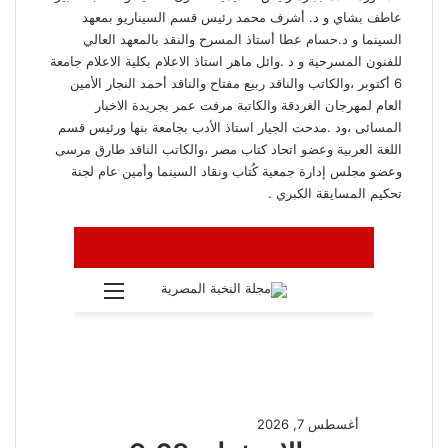
عاطف بشاي و د. أشرف محمد رئيس قسم السيناريو بمعهد
السينما و د.حسام عطا أستاذ المسرح والنقد بالمعهد العالي
للفنون المسرحية و د .وائل ماهر استاذ الاعلام بكلية الاعلام جامعة
6 أكتوبر ،والكاتب والناقد ربيع مفتاح والناقد أحمد النجار الأمين
العام لمهرجان الغردقة والكاتبة مرفت عمر بجريدة الاخبار
المسائى ،ود .مدحت الجيار استاذ الأدب بجامعة بنها ورئيس قسم
اللغة العربية وعضو اتحاد كتاب مصر ،والكاتب الناقد طارق مرسى
وعضو مجلس إدارة جمعية كُتاب ونقاد السينما وأمين عام لجنة
تحكيم المسايقة الكبري .