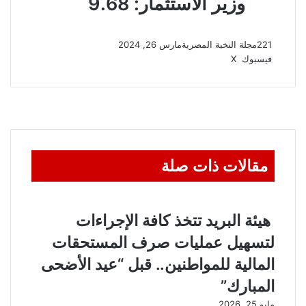
221
مجلة النخبة المصرية
مارس 26, 2024
ڤايبر
واتساب
تيلقرام
طباعة
مشاركة
فيسبوك
‫X
عبر
البريد
مقالات ذات صلة
هيئة البريد تتخذ كافة الإجراءات
لتسهيل عمليات صرف المستحقات
المالية للمواطنين.. قبل “عيد الأضحى
المبارك”
مايو 25, 2026