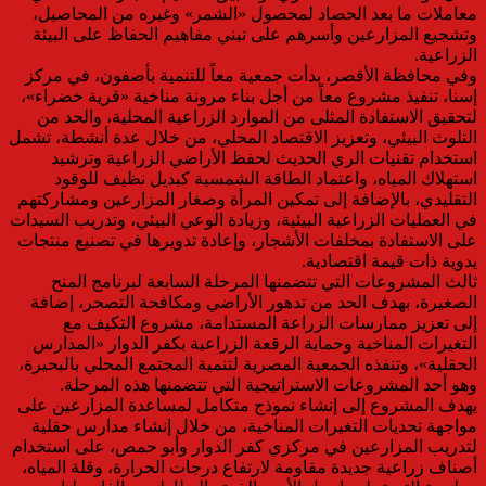
معاملات ما بعد الحصاد لمحصول «الشمر» وغيره من المحاصيل،
وتشجيع المزارعين وأسرهم على تبني مفاهيم الحفاظ على البيئة
الزراعية.
وفي محافظة الأقصر، بدأت جمعية معاً للتنمية بأصفون، في مركز
إسنا، تنفيذ مشروع معاً من أجل بناء مرونة مناخية «قرية خضراء»،
لتحقيق الاستفادة المثلى من الموارد الزراعية المحلية، والحد من
التلوث البيئي، وتعزيز الاقتصاد المحلي، من خلال عدة أنشطة، تشمل
استخدام تقنيات الري الحديث لحفظ الأراضي الزراعية وترشيد
استهلاك المياه، واعتماد الطاقة الشمسية كبديل نظيف للوقود
التقليدي، بالإضافة إلى تمكين المرأة وصغار المزارعين ومشاركتهم
في العمليات الزراعية البيئية، وزيادة الوعي البيئي، وتدريب السيدات
على الاستفادة بمخلفات الأشجار، وإعادة تدويرها في تصنيع منتجات
يدوية ذات قيمة اقتصادية.
ثالث المشروعات التي تتضمنها المرحلة السابعة لبرنامج المنح
الصغيرة، بهدف الحد من تدهور الأراضي ومكافحة التصحر، إضافة
إلى تعزيز ممارسات الزراعة المستدامة، مشروع التكيف مع
التغيرات المناخية وحماية الرقعة الزراعية بكفر الدوار «المدارس
الحقلية»، وتنفذه الجمعية المصرية لتنمية المجتمع المحلي بالبحيرة،
وهو أحد المشروعات الاستراتيجية التي تتضمنها هذه المرحلة.
يهدف المشروع إلى إنشاء نموذج متكامل لمساعدة المزارعين على
مواجهة تحديات التغيرات المناخية، من خلال إنشاء مدارس حقلية
لتدريب المزارعين في مركزي كفر الدوار وأبو حمص، على استخدام
أصناف زراعية جديدة مقاومة لارتفاع درجات الحرارة، وقلة المياه،