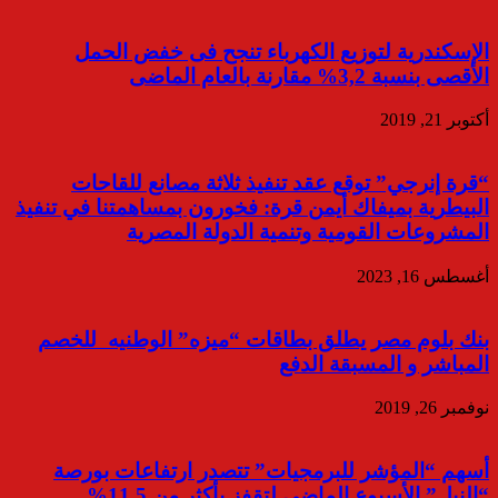
الإسكندرية لتوزيع الكهرباء تنجح فى خفض الحمل
الأقصى بنسبة 3,2% مقارنة بالعام الماضى
أكتوبر 21, 2019
“قرة إنرجي” توقع عقد تنفيذ ثلاثة مصانع للقاحات
البيطرية بميفاك أيمن قرة: فخورون بمساهمتنا في تنفيذ
المشروعات القومية وتنمية الدولة المصرية
أغسطس 16, 2023
بنك بلوم مصر يطلق بطاقات “ميزه” الوطنيه للخصم
المباشر و المسبقة الدفع
نوفمبر 26, 2019
أسهم “المؤشر للبرمجيات” تتصدر ارتفاعات بورصة
“النيل” الأسبوع الماضي لتقفز بأكثر من 11.5%