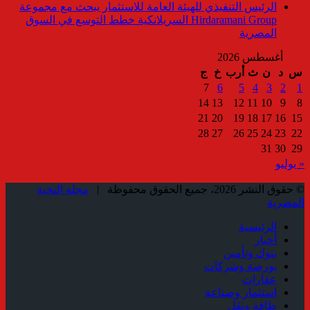
الرئيس التنفيذي للهيئة العامة للاستثمار يبحث مع مجموعة
Hirdaramani Group السريلانكية خطط التوسع في السوق
المصرية
أغسطس 2026
س
د
ن
ث
أرب
خ
ج
7
6
5
4
3
2
1
14
13
12
11
10
9
8
21
20
19
18
17
16
15
28
27
26
25
24
23
22
31
30
29
« يوليو
© حقوق النشر 2026، جميع الحقوق محفوظة |
مجلة النخبة
المصرية
الرئيسية
أخبار
بنوك وتأمين
بورصة وشركات
عقارات
استثمار وصناعة
طاقة ونقل