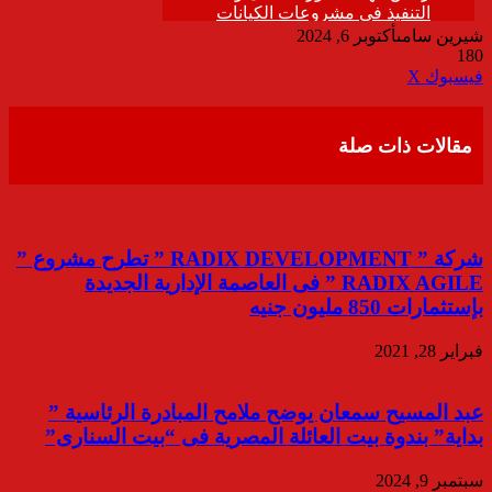
شيرين سامى
أكتوبر 6, 2024
180
ڤايبر
طباعة
تيلقرام
واتساب
مشاركة
فيسبوك
‫X
عبر
البريد
مقالات ذات صلة
شركة ” RADIX DEVELOPMENT ” تطرح مشروع ”
RADIX AGILE ” فى العاصمة الإدارية الجديدة
بإستثمارات 850 مليون جنيه
فبراير 28, 2021
عبد المسيح سمعان يوضح ملامح المبادرة الرئاسية ”
بداية” بندوة بيت العائلة المصرية فى “بيت السنارى”
سبتمبر 9, 2024