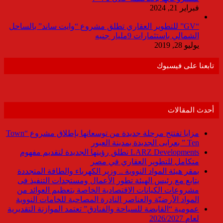
فبراير 21, 2024
“GV” للتطوير العقاري تطلق مشروع “وايت ساند” بالساحل
الشمالي باستثمارات 9مليار جنيه
يوليو 28, 2019
تابعنا على فيسبوك
أحدث المقالات
مزايا تفتتح مرحلة جديدة من توسعاتها بإطلاق مشروع “Town
Ten ” بعرابى الجديدة بمدينة العبور
LARZ Developments تطلق رؤيتها الجديدة لتقديم مفهوم
متكامل للتطوير العقاري في مصر
بمقر هيئة المواد النووية .. وزير الكهرباء والطاقة المتجددة
يتابع مع رئيس الهيئة تطور الأعمال ومستجدات التنفيذ فى
مشروعات الكيانات الاقتصادية الخاصة بتعظيم العوائد من
المواد الأرضيّة والعناصر النادرة المصاحبة للخامات النووية
عمومية “القابضة للسياحة والفنادق” تعتمد الموازنة التقديرية
لعام 2026/2027