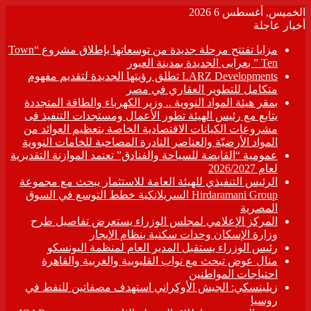
الخميس, أغسطس 6 2026
أخبار عاجلة
مزايا تفتتح مرحلة جديدة من توسعاتها بإطلاق مشروع “Town
Ten ” بعرابى الجديدة بمدينة العبور
LARZ Developments تطلق رؤيتها الجديدة لتقديم مفهوم
متكامل للتطوير العقاري في مصر
بمقر هيئة المواد النووية .. وزير الكهرباء والطاقة المتجددة
يتابع مع رئيس الهيئة تطور الأعمال ومستجدات التنفيذ فى
مشروعات الكيانات الاقتصادية الخاصة بتعظيم العوائد من
المواد الأرضيّة والعناصر النادرة المصاحبة للخامات النووية
عمومية “القابضة للسياحة والفنادق” تعتمد الموازنة التقديرية
لعام 2026/2027
الرئيس التنفيذي للهيئة العامة للاستثمار يبحث مع مجموعة
Hirdaramani Group السريلانكية خطط التوسع في السوق
المصرية
المركز الإعلامي لمجلس الوزراء يستعرض تفاصيل طرح
وزارة الإسكان وحدات سكنية بنظام الإيجار
رئيس الوزراء يستقبل المدير العام لمنظمة اليونسكو
منال عوض تبحث مع نواب القليوبية والغربية والقاهرة
احتياجات المواطنين
زيلينسكي: الجيش الأوكراني استهدف مصفاتين للنفط في
روسيا