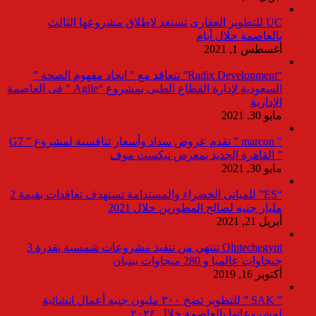
UC للتطوير العقارى تستعد لاطلاق مشروعها الثالث
بالعاصمة خلال أيام
أغسطس 1, 2021
“Radix Development” تتعاقد مع ” اتحاد مفهوم الصحة ”
السعودية لإدارة القطاع الطبى بمشروع “Agile ” فى العاصمة
الإدارية
مايو 30, 2021
” marcon ” تقدم عروض سداد وأسعار تنافسية لمشروع ” G7
” القاهرة الجديد بمعرض نيكست موف
مايو 30, 2021
“ES” للمبانى الخضراء والمستدامة تستهدف تعاقدات بقيمة 2
مليار جنيه لصالح المطورين خلال 2021
أبريل 21, 2021
Olptechegypt تنتهي من تنفيذ مشروعات شمسية بقدرة 3
جيجاوات عالميا و 280 ميجاوات ببنبان
أكتوبر 16, 2019
” SAK ” للتطوير تضخ ٣٠٠ مليون جنيه أعمال انشائية
لمشروعاتها بالعاصمة خلال ٢٠٢٤