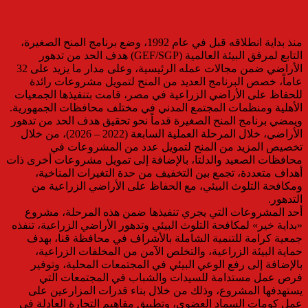
منذ بداية انطلاقه قبل في عام 1992، وضع برنامج المنح الصغيرة،
التابع لمرفق البيئة العالمية (GEF/SGP) هدف الحد من تدهور
الأراضي ضمن مجالات عمله الرئيسية، وعلى مدار ما يزيد على 32
عاماً، خصص البرنامج العديد من المنح لتمويل مشروعات رائدة
للحفاظ على الأراضي الزراعية في مصر، قامت بتنفيذها الجمعيات
الأهلية ومنظمات المجتمع المدني في مختلف محافظات الجمهورية.
ويمضي برنامج المنح الصغيرة قدماً نحو تحقيق هدف الحد من تدهور
الأراضي، خلال المرحلة العملية السابعة (2022 – 2026)، من خلال
تخصيص المزيد من المنح لتمويل عدد من المشروعات في
محافظات الصعيد والدلتا، بالإضافة إلى تمويل مشروعات أخرى ذات
أهداف متعددة، تجمع بين التخفيف من حدة التغيرات المناخية،
ومكافحة التلوث البيئي، مع الحفاظ على الأراضي الزراعية من
التدهور.
أحد المشروعات التي يجري تنفيذها ضمن هذه المرحلة، مشروع
«بداية خير» لمكافحة التلوث البيئي وتدهور الأراضي الزراعية، تنفذه
جمعية كرامة للتنمية الشاملة بالأشراف في محافظة قنا، بهدف
حماية البيئة الزراعية، والتخلص الآمن من المخلفات الزراعية،
بالإضافة إلى رفع الوعي البيئي في المجتمعات المحلية، وتوفير
فرص عمل مستدامة للسيدات والشباب في المجتمعات التي
يستهدفها المشروع، وذلك من خلال بناء قدرات المزارعين على
عمل كومات السماد العضوي، وتطبيق مفاهيم التجارة العادلة في