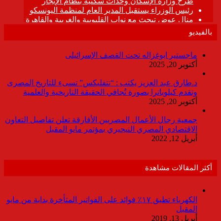
بالفيديو
ماجستير ابوغزاله تحت القصف الإسرائيلى
أكتوبر 20, 2025
د.طارق عبد العزيز يكتب : “نتفليكس” تسىء للتاريخ المصرى
وتقدم كيلوباترا بصورة تُجافي الحقيقة التاريخية والعلمية
أكتوبر 20, 2025
جمعية رجال الأعمال المصريين الأفارقة تعلن تفاصيل التعاون
الاقتصادي المصري النيجيري بمؤتمر مايو المقبل
أبريل 12, 2022
أكثر المقالات مشاهدة
الكهرباء تطبق ١٧٪ فوائد على الفواتير المتأخرة بداية من مايو
المقبل
أبريل 13, 2019