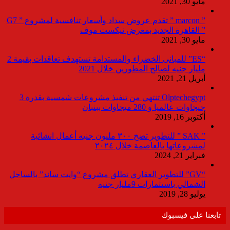
مايو 30, 2021
” marcon ” تقدم عروض سداد وأسعار تنافسية لمشروع ” G7
” القاهرة الجديد بمعرض نيكست موف
مايو 30, 2021
“ES” للمبانى الخضراء والمستدامة تستهدف تعاقدات بقيمة 2
مليار جنيه لصالح المطورين خلال 2021
أبريل 21, 2021
Olptechegypt تنتهي من تنفيذ مشروعات شمسية بقدرة 3
جيجاوات عالميا و 280 ميجاوات ببنبان
أكتوبر 16, 2019
” SAK ” للتطوير تضخ ٣٠٠ مليون جنيه أعمال انشائية
لمشروعاتها بالعاصمة خلال ٢٠٢٤
فبراير 21, 2024
“GV” للتطوير العقاري تطلق مشروع “وايت ساند” بالساحل
الشمالي باستثمارات 9مليار جنيه
يوليو 28, 2019
تابعنا على فيسبوك