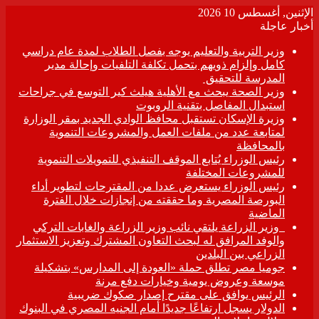
الإثنين, أغسطس 10 2026
أخبار عاجلة
وزير التربية والتعليم يوجه بفصل الطلاب لمدة عام دراسي
كامل وإلزام ذويهم بتحمل تكلفة التلفيات وإحالة مدير
المدرسة للتحقيق
وزير الصحة يبحث مع الأهلية هيلث كير التوسع في جراحات
استبدال المفاصل بتقنية الروبوت
وزيرة الإسكان تستقبل محافظ الوادي الجديد بمقر الوزارة
لمتابعة عدد من ملفات العمل والمشروعات التنموية
بالمحافظة
رئيس الوزراء يُتابع الموقف التنفيذي للتمويلات التنموية
للمشروعات المختلفة
رئيس الوزراء يستعرض عددا من المقترحات لتطوير أداء
البورصة المصرية وما حققته من إنجازات خلال الفترة
الماضية
وزير الزراعة يلتقي نائب وزير الزراعة والغابات التركي
والوفد المرافق له لبحث التعاون المشترك وتعزيز الاستثمار
الزراعي بين البلدين
جوميا مصر تطلق حملة «العودة إلى المدارس» بتشكيلة
موسعة وعروض يومية وخيارات دفع مرنة
الرئيس يوافق على مقترح إصدار صكوك ضريبية
الدولار يسجل ارتفاعًا جديدًا أمام الجنيه المصري في البنوك