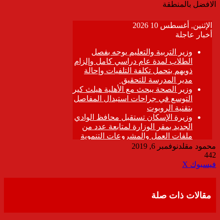
الافضل بالمنطقة
محمود مقلد
نوفمبر 6, 2019
442
ڤايبر
طباعة
تيلقرام
واتساب
مشاركة
فيسبوك
‫X
عبر
البريد
مقالات ذات صلة