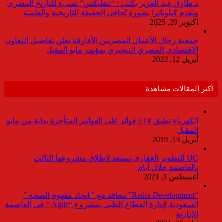
د.طارق عبد العزيز يكتب : “نتفليكس” تسىء للتاريخ المصرى
وتقدم كيلوباترا بصورة تُجافي الحقيقة التاريخية والعلمية
أكتوبر 20, 2025
جمعية رجال الأعمال المصريين الأفارقة تعلن تفاصيل التعاون
الاقتصادي المصري النيجيري بمؤتمر مايو المقبل
أبريل 12, 2022
أكثر المقالات مشاهدة
الكهرباء تطبق ١٧٪ فوائد على الفواتير المتأخرة بداية من مايو
المقبل
أبريل 13, 2019
UC للتطوير العقارى تستعد لاطلاق مشروعها الثالث
بالعاصمة خلال أيام
أغسطس 1, 2021
“Radix Development” تتعاقد مع ” اتحاد مفهوم الصحة ”
السعودية لإدارة القطاع الطبى بمشروع “Agile ” فى العاصمة
الإدارية