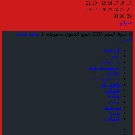
21
20
19
18
17
16
15
28
27
26
25
24
23
22
31
30
29
« يوليو
© حقوق النشر 2026، جميع الحقوق محفوظة |
مجلة النخبة
المصرية
الرئيسية
أخبار
بنوك وتأمين
بورصة وشركات
عقارات
استثمار وصناعة
طاقة ونقل
إتصالات
سياحة
سيارات
منوعات
فيديو
المقالات
فيسبوك
ملخص