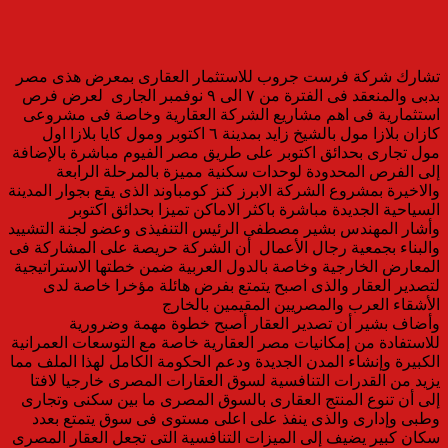
تشارك شركة فرست جروب للاستثمار العقارى بمعرض هذى مصر
بدبى والمنعقد فى الفترة من ٧ الى ٩ نوفمبر الجارى لعرض فرص
استثمارية فى اهم مشاريع الشركة العقارية وخاصة فى مشروعى
كازان بلازا مول بالشيخ زايد بمدينة ٦ اكتوبر ومول كايا بلازا اول
مول تجارى بحدائق اكتوبر على طريق مصر الفيوم مباشرة بالإضافة
إلى الفرص المحدودة لوحدات سكنية مميزة بالمرحلة الرابعة
والاخيرة بمشروع الشركة الابرز كنز كومباوند الذى يقع بجوار المدينة
السياحية الجديدة مباشرة باكثر الاماكن تميزا بحدائق اكتوبر
وأشار المهندس بشير مصطفى الرئيس التنفيذى وعضو لجنة التشييد
والبناء بجمعية رجال الأعمال أن الشركة حريصة على المشاركة فى
المعارض الخارجية وخاصة بالدول العربية ضمن خطتها الاستراتيجية
لتصدير العقار والذى اصبح يتمتع بفرض هائلة مؤخرا خاصة لدى
الأشقاء العرب والمصريين المقيمين بالخارج
وأضاف بشير أن تصدير العقار أصبح خطوة مهمة وضرورية
للاستفادة من إمكانيات مصر العقارية خاصة مع التوسعات العمرانية
الكبيرة وإنشاء المدن الجديدة ودعم الحكومة الكامل لهذا الملف مما
يزيد من القدرات التنافسية لسوق العقارات المصرى خارجيا لافتا
إلى أن تنوع المنتج العقارى بالسوق المصرى ما بين سكنى وتجارى
وطبى وإدارى والذى ينفذ على اعلى مستوى فى سوق يتمتع بعدد
سكان كبير يضيف إلى الميزات التنافسية التى تجعل العقار المصرى