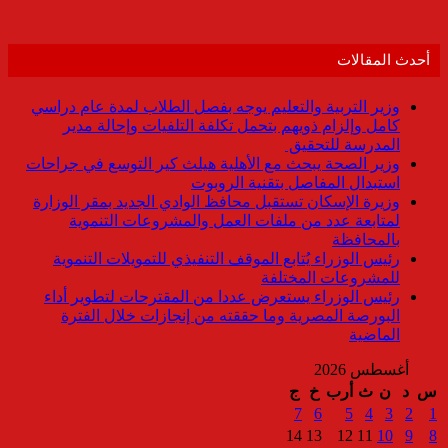
أحدث المقالات
وزير التربية والتعليم يوجه بفصل الطلاب لمدة عام دراسي
كامل وإلزام ذويهم بتحمل تكلفة التلفيات وإحالة مدير
المدرسة للتحقيق
وزير الصحة يبحث مع الأهلية هيلث كير التوسع في جراحات
استبدال المفاصل بتقنية الروبوت
وزيرة الإسكان تستقبل محافظ الوادي الجديد بمقر الوزارة
لمتابعة عدد من ملفات العمل والمشروعات التنموية
بالمحافظة
رئيس الوزراء يُتابع الموقف التنفيذي للتمويلات التنموية
للمشروعات المختلفة
رئيس الوزراء يستعرض عددا من المقترحات لتطوير أداء
البورصة المصرية وما حققته من إنجازات خلال الفترة
الماضية
أغسطس 2026
س
د
ن
ث
أرب
خ
ج
7
6
5
4
3
2
1
14
13
12
11
10
9
8